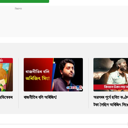
ক অভিষেকৰ
ৰাজনীতিৰ বলি অৰিজিৎ!
অৱসৰৰ পূৰ্বে ছবিত কণ্ঠ
টকা লৈছিল অৰিজিৎ সিঙ