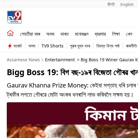
हिन्दी 
English
শেহতীয়া খবৰ
মনোৰঞ্জন
শেহতীয়া খবৰ
অসম
ভাৰত
মনোৰঞ্জন
ব্যৱসায়
শিক্ষা
খেল
অসম
ব্যৱসায়
বাজেট
অসম
TV9 Shorts
পুৱাৰ মুখ্য খবৰ
হিমন্ত বিশ্ব শৰ্মা
ৰাজনীতি
ভাৰত
Assamese News
Entertainment
> Big Boss 19 Winer Gaurav K
Bigg Boss 19: বিগ বছ-১৯ৰ বিজেতা গৌৰৱ খান্ন
Gaurav Khanna Prize Money: কেইবা সপ্তাহ ধৰি চলাৰ অন্
ট্ৰফীৰ লগতে গৌৰৱে মোটা অংকৰ ধনৰাশি লাভ কৰিবলৈ সক্ষম হয়।