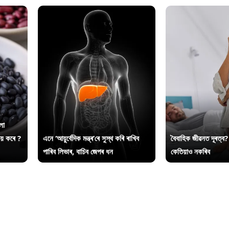
লা
ায় কৰে ?
এনে ‘আয়ুৰ্বেদিক মন্ত্ৰ’ৰে সুস্থ কৰি ৰাখিব
বৈবাহিক জীৱনত দূৰত্ব?
পাৰিব লিভাৰ, বাচিব জেপৰ ধন
কেতিয়াও নকৰিব