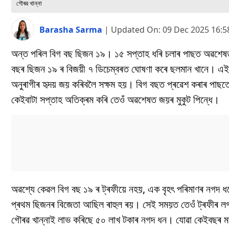
গৌৰৱ খান্না
Barasha Sarma
|
Updated On:
09 Dec 2025 16:
অন্ত পৰিল বিগ বছ ছিজন ১৯। ১৫ সপ্তাহ ধৰি চলাৰ পাছত অৱশে
বছৰ ছিজন ১৯ ৰ বিজয়ী ৭ ডিচেম্বৰত ঘোষণা কৰে ছলমান খানে। এ
অনুৰাগীৰ হৃদয় জয় কৰিবলৈ সক্ষম হয়। বিগ বছত প্ৰৱেশ কৰাৰ পাছতে গৌ
কেইবাটা সপ্তাহ অতিক্ৰম কৰি তেওঁ অৱশেষত জয়ৰ মুকুট পিন্ধে।
অৱশ্যে কেৱল বিগ বছ ১৯ ৰ ট্ৰফীয়ে নহয়, এক বৃহৎ পৰিমাণৰ নগদ
প্ৰথম ছিজনৰ বিজেতা আছিল ৰাহুল ৰয়। সেই সময়ত তেওঁ ট্ৰফীৰ ল
গৌৰৱ খান্নাই লাভ কৰিছে ৫০ লাখ টকাৰ নগদ ধন। যোৱা কেইবছৰ ম