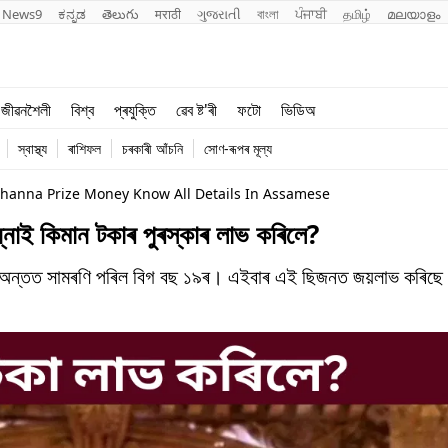
News9
ಕನ್ನಡ
తెలుగు
मराठी
ગુજરાતી
বাংলা
ਪੰਜਾਬੀ
தமிழ்
മലയാളം
শিক্ষা
বিশ্ব
জীৱনশৈলী
বিশ্ব
প্ৰযুক্তি
ৱেব ষ্ট'ৰী
ফটো
ভিডিঅ
খেল
প্ৰযুক্তি
স্বাস্থ্য
ৰাশিফল
চৰকাৰী আঁচনি
সোণ-ৰূপৰ মূল্য
জীৱনশৈলী
hanna Prize Money Know All Details In Assamese
াই কিমান টকাৰ পুৰস্কাৰ লাভ কৰিলে?
তত সামৰণি পৰিল বিগ বছ ১৯ৰ। এইবাৰ এই ছিজনত জয়লাভ কৰিছে 