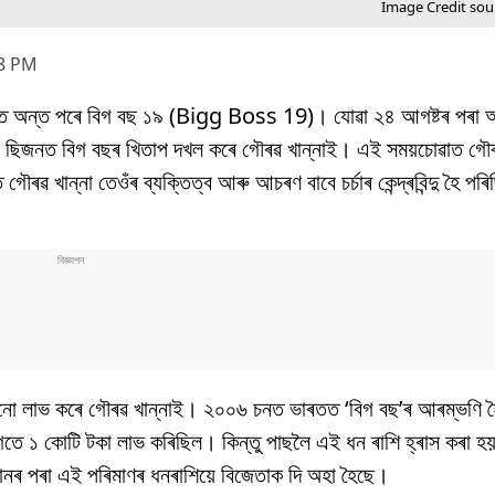
Image Credit sour
58 PM
ষত অন্ত পৰে বিগ বছ ১৯ (Bigg Boss 19)। যোৱা ২৪ আগষ্টৰ পৰা আ
ই ছিজনত বিগ বছৰ খিতাপ দখল কৰে গৌৰৱ খান্নাই। এই সময়চোৱাত গৌৰ
ৰৱ খান্না তেওঁৰ ব্যক্তিত্ব আৰু আচৰণ বাবে চৰ্চাৰ কেন্দ্ৰবিন্দু হৈ প
 ধনো লাভ কৰে গৌৰৱ খান্নাই। ২০০৬ চনত ভাৰতত ‘বিগ বছ’ৰ আৰম্ভণি 
গতে ১ কোটি টকা লাভ কৰিছিল। কিন্তু পাছলৈ এই ধন ৰাশি হ্ৰাস কৰা
ানৰ পৰা এই পৰিমাণৰ ধনৰাশিয়ে বিজেতাক দি অহা হৈছে।