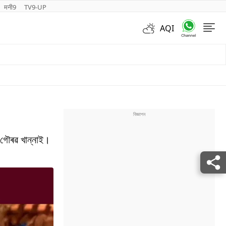
मनी9
TV9-UP
AQI
Videos
গৌৰৱ খান্নাই।