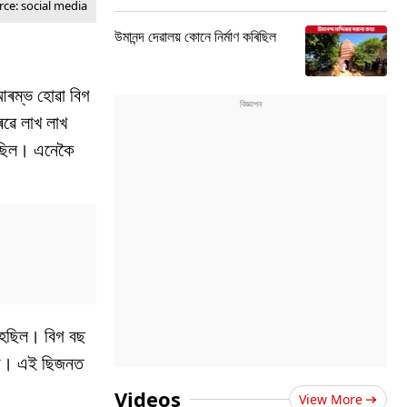
ce: social media
উমানন্দ দেৱালয় কোনে নিৰ্মাণ কৰিছিল
ৰম্ভ হোৱা বিগ
ৱে লাখ লাখ
ৰিছিল। এনেকৈ
হৈছিল। বিগ বছ
 হয়। এই ছিজনত
Videos
View More