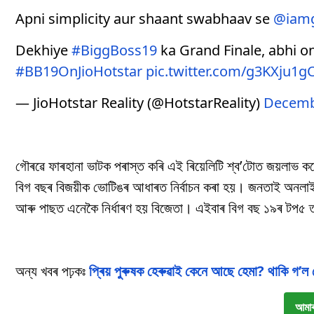
Apni simplicity aur shaant swabhaav se
@iam
Dekhiye
#BiggBoss19
ka Grand Finale, abhi o
#BB19OnJioHotstar
pic.twitter.com/g3KXju1g
— JioHotstar Reality (@HotstarReality)
Decemb
গৌৰৱে ফাৰহানা ভাটক পৰাস্ত কৰি এই ৰিয়েলিটি শ্ব’টোত জয়লাভ কৰ
বিগ বছৰ বিজয়ীক ভোটিঙৰ আধাৰত নিৰ্বাচন কৰা হয়। জনতাই অনলাই
আৰু পাছত এনেকৈ নিৰ্ধাৰণ হয় বিজেতা। এইবাৰ বিগ বছ ১৯ৰ টপ৫ ত 
অন্য খবৰ পঢ়কঃ
প্ৰিয় পুৰুষক হেৰুৱাই কেনে আছে হেমা? থাকি গ’
আমাৰ