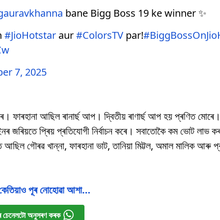
gauravkhanna
bane Bigg Boss 19 ke winner ✨
n
#JioHotstar
aur
#ColorsTV
par!
#BiggBossOnJio
Cw
er 7, 2025
ে। ফাৰহানা আছিল ৰানাৰ্ছ আপ। দ্বিতীয় ৰাণাৰ্ছ আপ হয় প্ৰণিত মোৰে।
নৰ জৰিয়তে প্ৰিয় প্ৰতিযোগী নিৰ্বাচন কৰে। সবাতোকৈ কম ভোট লাভ ক
আছিল গৌৰৱ খান্না, ফাৰহানা ভাট, তানিয়া মিট্টল, অমাল মালিক আৰু 
ল কেতিয়াও পূৰ নোহোৱা আশা…
 চেনেলটো অনুসৰণ কৰক