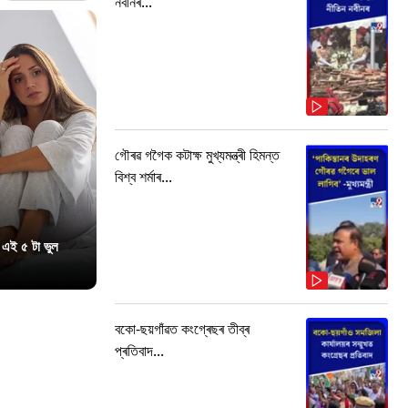
নবীনৰ...
গৌৰৱ গগৈক কটাক্ষ মুখ্যমন্ত্ৰী হিমন্ত
বিশ্ব শৰ্মাৰ...
 এই ৫ টা ভুল
বকো-ছয়গাঁৱত কংগ্ৰেছৰ তীব্ৰ
প্ৰতিবাদ...