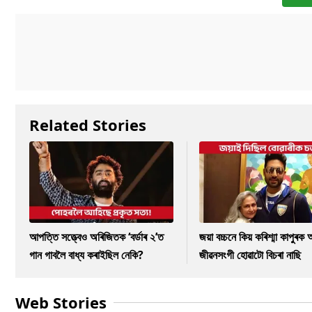
Related Stories
আপত্তি সত্ত্বেও অৰিজিতক ‘বৰ্ডাৰ ২’ত
জয়া বচ্চনে কিয় কৰিশ্মা কাপুৰ
গান গাবলৈ বাধ্য কৰাইছিল নেকি?
জীৱনসংগী হোৱাটো বিচৰা নাছি
Web Stories