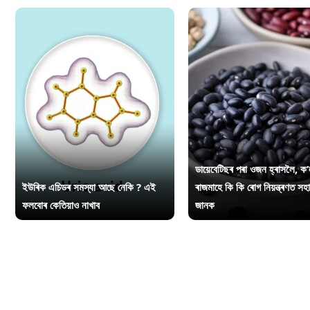
ডায়েবেটিছৰ পৰা ওজন হ্ৰাসলৈ, ক’
ইউৰিক এচিডৰ সমস্যা আছে নেকি ? এই
ৰাজমাহে কি কি ৰোগ নিয়ন্ত্ৰণত সহ
ফলবোৰ কেতিয়াও নাখাব
জানক