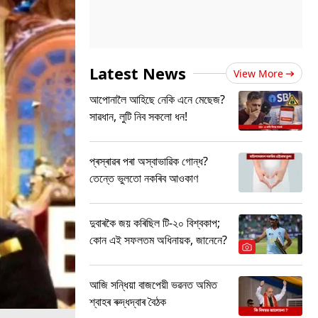
Latest News
View More
আপোনালৈ আহিছে নেকি এনে মেছেজ?
সাৱধান, লুটি নিব সকলো ধন!
প্ৰস্ৰাৱৰ পৰা অস্বাভাৱিক গোন্ধ?
তেন্তে ভুলতো নকৰিব আওকাণ
দুবাৰকৈ জয় কৰিছিল টি-২০ বিশ্বকাপ;
কোন এই সফলতম অধিনায়ক, জানেনে?
আজি সন্ধিয়া বাজপেয়ী ভৱনত অমিত
শ্বাহৰ ৰুদ্ধদ্বাৰ বৈঠক