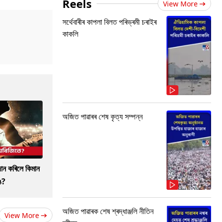
Reels
View More
সৰ্থেবাৰীৰ কাপলা বিলত পৰিভ্ৰমী চৰাইৰ
কাকলি
অজিত পাৱাৰৰ শেষ কৃত্য সম্পন্ন
দান কৰিলে কিমান
ে?
অজিত পাৱাৰক শেষ শ্ৰদ্ধাঞ্জলি নীতিন
View More