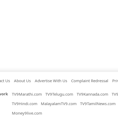
act Us
About Us
Advertise With Us
Complaint Redressal
Pri
work
TV9Marathi.com
TV9Telugu.com
TV9Kannada.com
TV
TV9Hindi.com
MalayalamTV9.com
TV9TamilNews.com
Money9live.com