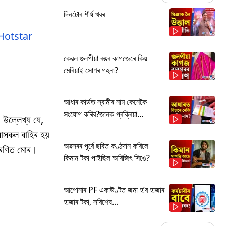
দিনটোৰ শীৰ্ষ খবৰ
Hotstar
কেৱল গুলপীয়া ৰঙৰ কাগজেৰে কিয়
মেৰিয়াই সোণৰ গহনা?
আধাৰ কাৰ্ডত স্বামীৰ নাম কেনেকৈ
সংযোগ কৰিব?জানক প্ৰক্ৰিয়া...
 উল্লেখ্য যে,
ৰাসকল বাহিৰ হয়
অৱসৰৰ পূৰ্বে ছবিত কণ্ঠদান কৰিলে
প্ৰণিত মোৰ।
কিমান টকা পাইছিল অৰিজিৎ সিঙে?
আপোনাৰ PF একাউণ্টত জমা হ’ব হাজাৰ
হাজাৰ টকা, সবিশেষ...