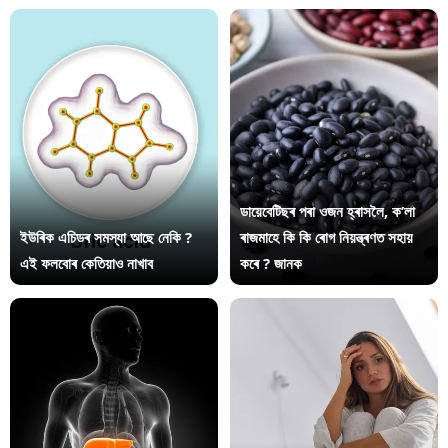
ডায়েবেটিছৰ পৰা ওজন হ্ৰাসলৈ, ক’লা
ইউৰিক এচিডৰ সমস্যা আছে নেকি ?
ৰাজমাহে কি কি ৰোগ নিয়ন্ত্ৰণত সহায়
এই ফলবোৰ কেতিয়াও নাখাব
কৰে ? জানক