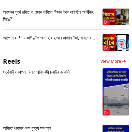
অৱসৰৰ পূৰ্বে ছবিত কণ্ঠদান কৰিলে কিমান টকা পাইছিল অৰিজিৎ
সিঙে?
আপোনাৰ PF একাউণ্টত জমা হ’ব হাজাৰ হাজাৰ টকা, সবিশেষ...
Reels
View More
সৰ্থেবাৰীৰ কাপলা বিলত পৰিভ্ৰমী চৰাইৰ কাকলি
অজিত পাৱাৰৰ শেষ কৃত্য সম্পন্ন