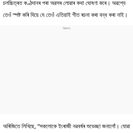
চলচ্চিত্ৰত কণ্ঠদানৰ পৰা অৱসৰ লোৱাৰ কথা ঘোষণা কৰে। অৱশ্যে
তেওঁ স্পষ্ট কৰি দিয়ে যে তেওঁ এতিয়াই গীত ৰচনা কৰা বন্ধ কৰা নাই।
অৰিজিতে লিখিছে, “সকলোকে ইংৰাজী নৱবৰ্ষৰ শুভেচ্ছা জনালোঁ। যোৱা