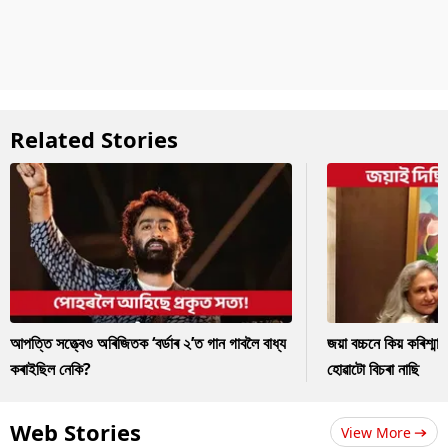
Related Stories
আপত্তি সত্ত্বেও অৰিজিতক ‘বৰ্ডাৰ ২’ত গান গাবলৈ বাধ্য
জয়া বচ্চনে কিয় কৰিশ্ম
কৰাইছিল নেকি?
হোৱাটো বিচৰা নাছি
Web Stories
View More