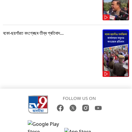
বকো-ছয়গাঁৱত কংগ্ৰেছৰ তীব্ৰ প্ৰতিবাদ...
FOLLOW US ON