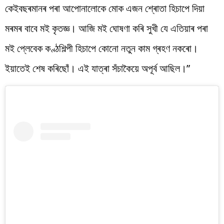
কেইবছৰমানৰ পৰা আপোনালোকে মোক এজন শ্ৰোতা হিচাপে দিয়া
মৰমৰ বাবে মই কৃতজ্ঞ। আজি মই ঘোষণা কৰি সুখী যে এতিয়াৰ পৰা
মই প্লেবেক কণ্ঠশিল্পী হিচাপে কোনো নতুন কাম গ্ৰহণ নকৰো।
ইয়াতেই শেষ কৰিছোঁ। এই যাত্ৰা সঁচাকৈয়ে অপূৰ্ব আছিল।”