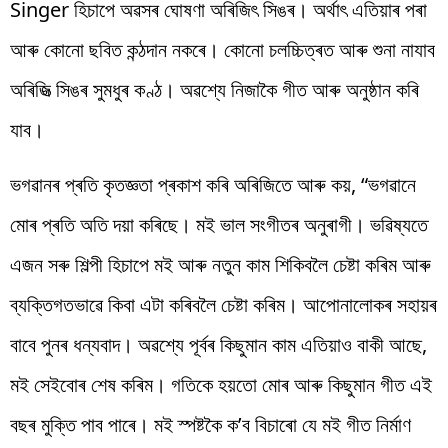
Singer হিচাপে অৱসৰ ঘোষণা অৰিজিৎ সিঙৰ। অৰ্থাৎ এতিয়াৰ পৰা
আৰু কোনো ছবিত কন্ঠদান নকৰে। কোনো চলচ্চিত্ৰত আৰু শুনা নাযাব
অৰিজিত্‍ সিঙৰ সুমধুৰ কণ্ঠ। অৱশ্যে নিজাকৈ গীত আৰু অনুষ্ঠান কৰি
যাব।
ভগৱানৰ প্ৰতি কৃতজ্ঞতা প্ৰকাশ কৰি অৰিজিতে আৰু কয়, “ভগৱানে
মোৰ প্ৰতি অতি দয়া কৰিছে। মই ভাল সংগীতৰ অনুৰাগী। ভৱিষ্যতে
এজন সৰু শিল্পী হিচাপে মই আৰু নতুন কাম শিকিবলৈ চেষ্টা কৰিম আৰু
ব্যক্তিগতভাৱে কিবা এটা কৰিবলৈ চেষ্টা কৰিম। আপোনালোকৰ সহায়ৰ
বাবে পুনৰ ধন্যবাদ। অৱশ্যে পূৰ্বৰ কিছুমান কাম এতিয়াও বাকী আছে,
মই সেইবোৰ শেষ কৰিম। গতিকে হয়তো মোৰ আৰু কিছুমান গীত এই
বছৰ মুক্তি পাব পাৰে। মই স্পষ্টকৈ ক’ব বিচাৰো যে মই গীত নিৰ্মাণ