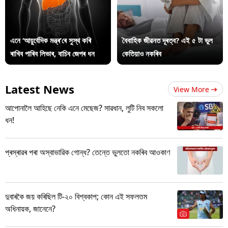
এনে ‘আয়ুৰ্বেদিক মন্ত্ৰ’ৰে সুস্থ কৰি
বৈবাহিক জীৱনত দূৰত্ব? এই ৫ টা ভুল
ৰাখিব পাৰিব লিভাৰ, বাচিব জেপৰ ধন
কেতিয়াও নকৰিব
Latest News
View More
আপোনালৈ আহিছে নেকি এনে মেছেজ? সাৱধান, লুটি নিব সকলো
ধন!
প্ৰস্ৰাৱৰ পৰা অস্বাভাৱিক গোন্ধ? তেন্তে ভুলতো নকৰিব আওকাণ
দুবাৰকৈ জয় কৰিছিল টি-২০ বিশ্বকাপ; কোন এই সফলতম
অধিনায়ক, জানেনে?