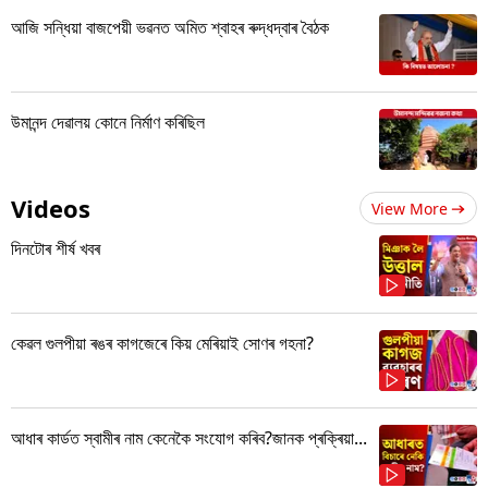
আজি সন্ধিয়া বাজপেয়ী ভৱনত অমিত শ্বাহৰ ৰুদ্ধদ্বাৰ বৈঠক
উমানন্দ দেৱালয় কোনে নিৰ্মাণ কৰিছিল
Videos
View More
দিনটোৰ শীৰ্ষ খবৰ
কেৱল গুলপীয়া ৰঙৰ কাগজেৰে কিয় মেৰিয়াই সোণৰ গহনা?
আধাৰ কাৰ্ডত স্বামীৰ নাম কেনেকৈ সংযোগ কৰিব?জানক প্ৰক্ৰিয়া...