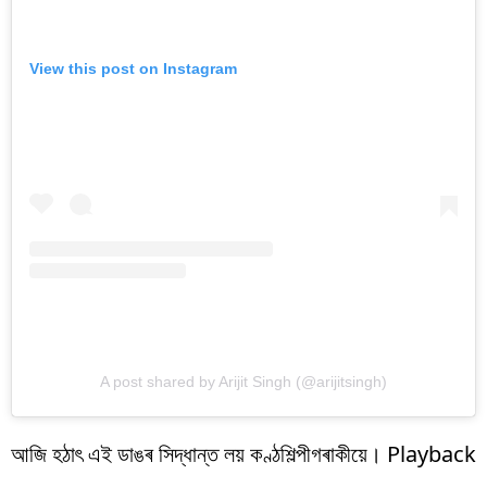
View this post on Instagram
A post shared by Arijit Singh (@arijitsingh)
আজি হঠাৎ এই ডাঙৰ সিদ্ধান্ত লয় কণ্ঠশিল্পীগৰাকীয়ে। Playback