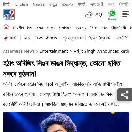
हिन्दी 
English
News9
ಕನ್ನಡ
తెలుగు
मराठी
ગુજરાતી
বাংলা
ਪੰਜਾਬੀ
AQI
শেহতীয়া খবৰ
শেহতীয়া খবৰ
অসম
ভাৰত
মনোৰঞ্জন
ব্যৱসায়
শিক্ষা
খেল
জীৱনশৈলী
ব
বাজেট
অসম
TV9 Shorts
পুৱাৰ মুখ্য খবৰ
হিমন্ত বিশ্ব শৰ্মা
ৰাজনীতি
অসম
Assamese News
Entertainment
> Arijit Singh Announces Retir
ভাৰত
হঠাৎ অৰিজিৎ সিঙৰ ডাঙৰ সিদ্ধান্ত, কোনো ছবিত
মনোৰঞ্জন
নকৰে কন্ঠদান!
ব্যৱসায়
অৰিজিৎ সিঙৰ কঠোৰ সিদ্ধান্ত! অনুৰাগীক আচৰিত কৰি আজি শিল্পীগৰাকীয়ে
শিক্ষা
কৰিলে ডাঙৰ ঘোষণা। নেপথ্য শিল্পী হিচাপে আৰু গান নাগায় জনপ্ৰিয়
কণ্ঠশিল্পী অৰিজিৎ সিঙে। সামাজিক মাধ্যমৰ জৰিয়তে জনালে এই কথা...
খেল
জীৱনশৈলী