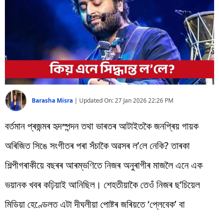
বিশ্ব
প্ৰযুক্তি
Videos
Barasha Misra
|
Updated On:
27 Jan 2026 22:26 PM
বৰ্তমান প্ৰজন্মৰ হৃদস্পন্দন তথা ভাৰতৰ আটাইতকৈ জনপ্ৰিয় গায়ক
অৰিজিত সিঙে সংগীতৰ পৰা সঁচাকৈ অৱসৰ ল’লে নেকি? তাৰকা
শিল্পীগৰাকীয়ে বছৰৰ আৰম্ভণিতে নিজৰ অনুৰাগীৰ মাজলৈ এনে এক
ভয়ানক খবৰ কঢ়িয়াই আনিছিল। শেহতীয়াকৈ তেওঁ নিজৰ ছ’চিয়েল
মিডিয়া হেণ্ডেলত এটা দীঘলীয়া পোষ্টৰ জৰিয়তে ‘প্লেবেক’ বা