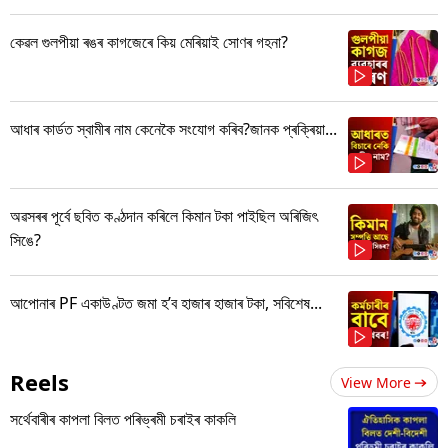
কেৱল গুলপীয়া ৰঙৰ কাগজেৰে কিয় মেৰিয়াই সোণৰ গহনা?
আধাৰ কাৰ্ডত স্বামীৰ নাম কেনেকৈ সংযোগ কৰিব?জানক প্ৰক্ৰিয়া...
অৱসৰৰ পূৰ্বে ছবিত কণ্ঠদান কৰিলে কিমান টকা পাইছিল অৰিজিৎ
সিঙে?
আপোনাৰ PF একাউণ্টত জমা হ’ব হাজাৰ হাজাৰ টকা, সবিশেষ...
Reels
View More
সৰ্থেবাৰীৰ কাপলা বিলত পৰিভ্ৰমী চৰাইৰ কাকলি