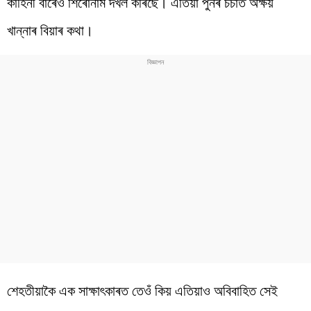
কাহিনী বাৰেও শিৰোনাম দখল কৰিছে। এতিয়া পুনৰ চৰ্চাত অক্ষয়
খান্নাৰ বিয়াৰ কথা।
শেহতীয়াকৈ এক সাক্ষাৎকাৰত তেওঁ কিয় এতিয়াও অবিবাহিত সেই