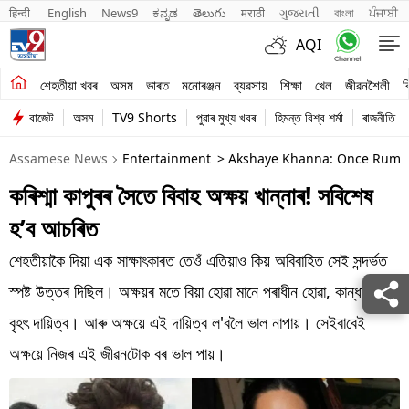
हिन्दी 
English
News9
ಕನ್ನಡ
తెలుగు
मराठी
ગુજરાતી
বাংলা
ਪੰਜਾਬੀ
AQI
শেহতীয়া খবৰ
শেহতীয়া খবৰ
অসম
ভাৰত
মনোৰঞ্জন
ব্যৱসায়
শিক্ষা
খেল
জীৱনশৈলী
ব
বাজেট
অসম
TV9 Shorts
পুৱাৰ মুখ্য খবৰ
হিমন্ত বিশ্ব শৰ্মা
ৰাজনীতি
অসম
Assamese News
Entertainment
> Akshaye Khanna: Once Rumor
ভাৰত
কৰিশ্মা কাপুৰৰ সৈতে বিবাহ অক্ষয় খান্নাৰ! সবিশেষ
মনোৰঞ্জন
হ’ব আচৰিত
ব্যৱসায়
শেহতীয়াকৈ দিয়া এক সাক্ষাৎকাৰত তেওঁ এতিয়াও কিয় অবিবাহিত সেই সন্দৰ্ভত
শিক্ষা
স্পষ্ট উত্তৰ দিছিল। অক্ষয়ৰ মতে বিয়া হোৱা মানে পৰাধীন হোৱা, কান্ধত এক
বৃহৎ দায়িত্ব। আৰু অক্ষয়ে এই দায়িত্ব ল'বলৈ ভাল নাপায়। সেইবাবেই
খেল
অক্ষয়ে নিজৰ এই জীৱনটোক বৰ ভাল পায়।
জীৱনশৈলী