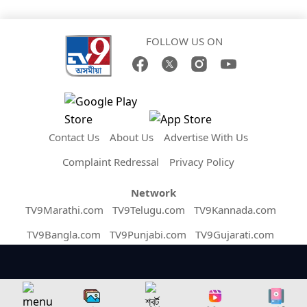
FOLLOW US ON
Contact Us
About Us
Advertise With Us
Complaint Redressal
Privacy Policy
Network
TV9Marathi.com
TV9Telugu.com
TV9Kannada.com
TV9Bangla.com
TV9Punjabi.com
TV9Gujarati.com
TV9Hindi.com
MalayalamTV9.com
TV9TamilNews.com
News9live.com
Tv9English.com
TV9 Uttar Pradesh