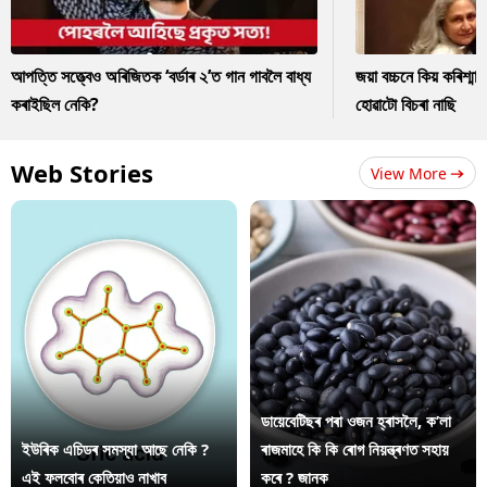
আপত্তি সত্ত্বেও অৰিজিতক ‘বৰ্ডাৰ ২’ত গান গাবলৈ বাধ্য
জয়া বচ্চনে কিয় কৰিশ্ম
কৰাইছিল নেকি?
হোৱাটো বিচৰা নাছি
Web Stories
View More
ডায়েবেটিছৰ পৰা ওজন হ্ৰাসলৈ, ক’লা
ইউৰিক এচিডৰ সমস্যা আছে নেকি ?
ৰাজমাহে কি কি ৰোগ নিয়ন্ত্ৰণত সহায়
এই ফলবোৰ কেতিয়াও নাখাব
কৰে ? জানক