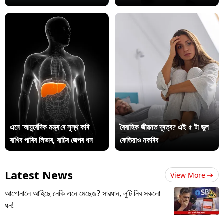
এনে ‘আয়ুৰ্বেদিক মন্ত্ৰ’ৰে সুস্থ কৰি
বৈবাহিক জীৱনত দূৰত্ব? এই ৫ টা ভুল
ৰাখিব পাৰিব লিভাৰ, বাচিব জেপৰ ধন
কেতিয়াও নকৰিব
Latest News
View More
আপোনালৈ আহিছে নেকি এনে মেছেজ? সাৱধান, লুটি নিব সকলো
ধন!