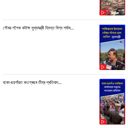
গৌৰৱ গগৈক কটাক্ষ মুখ্যমন্ত্ৰী হিমন্ত বিশ্ব শৰ্মাৰ...
বকো-ছয়গাঁৱত কংগ্ৰেছৰ তীব্ৰ প্ৰতিবাদ...