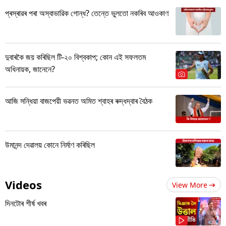
প্ৰস্ৰাৱৰ পৰা অস্বাভাৱিক গোন্ধ? তেন্তে ভুলতো নকৰিব আওকাণ
দুবাৰকৈ জয় কৰিছিল টি-২০ বিশ্বকাপ; কোন এই সফলতম
অধিনায়ক, জানেনে?
আজি সন্ধিয়া বাজপেয়ী ভৱনত অমিত শ্বাহৰ ৰুদ্ধদ্বাৰ বৈঠক
উমানন্দ দেৱালয় কোনে নিৰ্মাণ কৰিছিল
Videos
View More
দিনটোৰ শীৰ্ষ খবৰ