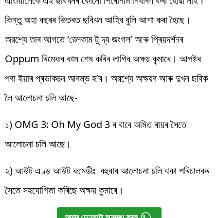
এতিয়ালৈকে এই ছবিখনৰ কোনো শিৰোনাম নিৰ্ধাৰণ কৰা হোৱা নাই।
কিন্তু অহা বছৰৰ ভিতৰত ছবিখন আহিব বুলি আশা কৰা হৈছে।
অৱশ্যে তাৰ আগতে ‘ৱেলকাম টু দ্য জংগল’ আৰু প্ৰিয়দৰ্শনৰ
Oppum ৰিমেকৰ কাম শেষ কৰিব লাগিব অক্ষয় কুমাৰে। আগষ্টৰ
পৰা ইয়াৰ প্ৰডাকচন আৰম্ভ হ’ব। অৱশ্যে অক্ষয়ৰ আৰু দুখন ছবিক
লৈ আলোচনা চলি আছে-
১) OMG 3: Oh My God 3 ৰ বাবে অমিত ৰায়ৰ সৈতে
আলোচনা চলি আছে।
২) আউট এণ্ড আউট কমেডীঃ বহুবাৰ আলোচনা চলি থকা পৰিচালকৰ
সৈতে সহযোগিতা কৰিছে অক্ষয় কুমাৰে।
আমাৰ চেনেলটো অনুসৰণ কৰক