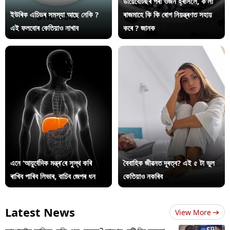
ডায়েবেটিছৰ পৰা ওজন হ্ৰাসলৈ, ক’লা
ইউৰিক এচিডৰ সমস্যা আছে নেকি ?
ৰাজমাহে কি কি ৰোগ নিয়ন্ত্ৰণত সহায়
এই ফলবোৰ কেতিয়াও নাখাব
কৰে ? জানক
এনে ‘আয়ুৰ্বেদিক মন্ত্ৰ’ৰে সুস্থ কৰি
বৈবাহিক জীৱনত দূৰত্ব? এই ৫ টা ভুল
ৰাখিব পাৰিব লিভাৰ, বাচিব জেপৰ ধন
কেতিয়াও নকৰিব
Latest News
View More