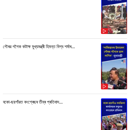
গৌৰৱ গগৈক কটাক্ষ মুখ্যমন্ত্ৰী হিমন্ত বিশ্ব শৰ্মাৰ...
বকো-ছয়গাঁৱত কংগ্ৰেছৰ তীব্ৰ প্ৰতিবাদ...