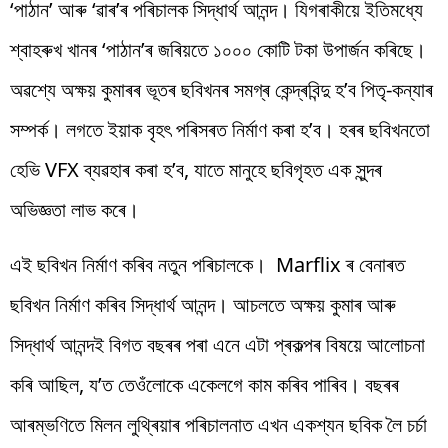
‘পাঠান’ আৰু ‘ৱাৰ’ৰ পৰিচালক সিদ্ধাৰ্থ আনন্দ। যিগৰাকীয়ে ইতিমধ্যে
শ্বাহৰুখ খানৰ ‘পাঠান’ৰ জৰিয়তে ১০০০ কোটি টকা উপাৰ্জন কৰিছে।
অৱশ্যে অক্ষয় কুমাৰৰ ভূতৰ ছবিখনৰ সমগ্ৰ কেন্দ্ৰবিন্দু হ’ব পিতৃ-কন্যাৰ
সম্পৰ্ক। লগতে ইয়াক বৃহৎ পৰিসৰত নিৰ্মাণ কৰা হ’ব। হৰৰ ছবিখনতো
হেভি VFX ব্যৱহাৰ কৰা হ’ব, যাতে মানুহে ছবিগৃহত এক সুন্দৰ
অভিজ্ঞতা লাভ কৰে।
এই ছবিখন নিৰ্মাণ কৰিব নতুন পৰিচালকে। Marflix ৰ বেনাৰত
ছবিখন নিৰ্মাণ কৰিব সিদ্ধাৰ্থ আনন্দ। আচলতে অক্ষয় কুমাৰ আৰু
সিদ্ধাৰ্থ আনন্দই বিগত বছৰৰ পৰা এনে এটা প্ৰকল্পৰ বিষয়ে আলোচনা
কৰি আছিল, য’ত তেওঁলোকে একেলগে কাম কৰিব পাৰিব। বছৰৰ
আৰম্ভণিতে মিলন লুথ্ৰিয়াৰ পৰিচালনাত এখন একশ্যন ছবিক লৈ চৰ্চা