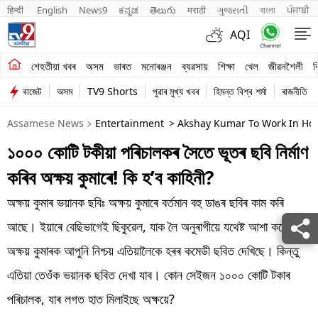
हिन्दी 
English
News9
ಕನ್ನಡ
తెలుగు
मराठी
ગુજરાતી
বাংলা
ਪੰਜਾਬੀ
AQI
শেহতীয়া খবৰ
শেহতীয়া খবৰ
অসম
ভাৰত
মনোৰঞ্জন
ব্যৱসায়
শিক্ষা
খেল
জীৱনশৈলী
ব
বাজেট
অসম
TV9 Shorts
পুৱাৰ মুখ্য খবৰ
হিমন্ত বিশ্ব শৰ্মা
ৰাজনীতি
অসম
Assamese News
Entertainment
> Akshay Kumar To Work In Hor
ভাৰত
১০০০ কোটি টকীয়া পৰিচালকৰ সৈতে ভূতৰ ছবি নিৰ্মাণ
মনোৰঞ্জন
কৰিব অক্ষয় কুমাৰে! কি হ’ব কাহিনী?
ব্যৱসায়
অক্ষয় কুমাৰ ভয়ানক ছবিঃ অক্ষয় কুমাৰে বৰ্তমান বহু ডাঙৰ ছবিৰ কাম কৰি
শিক্ষা
আছে। ইয়াৰে বেছিভাগেই ছিকুৱেল, যাক লৈ অনুৰাগীয়ে যথেষ্ট আশা কৰে।
অক্ষয় কুমাৰক আপুনি নিশ্চয় এতিয়ালৈকে হৰৰ কমেডী ছবিত দেখিছে। কিন্তু
খেল
এতিয়া তেওঁক ভয়ানক ছবিত দেখা যাব। কোন সেইজন ১০০০ কোটি টকাৰ
জীৱনশৈলী
পৰিচালক, যাৰ লগত হাত মিলাইছে অক্ষয়ে?