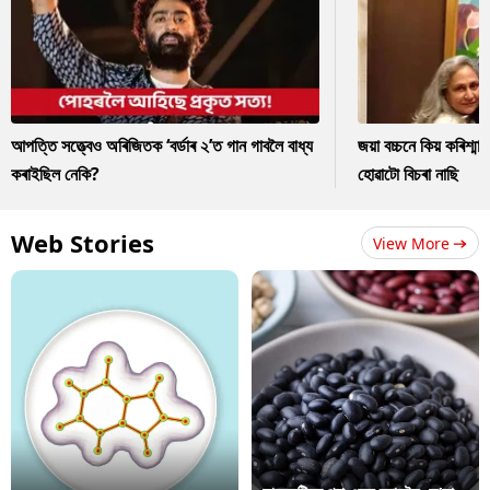
আপত্তি সত্ত্বেও অৰিজিতক ‘বৰ্ডাৰ ২’ত গান গাবলৈ বাধ্য
জয়া বচ্চনে কিয় কৰিশ্ম
কৰাইছিল নেকি?
হোৱাটো বিচৰা নাছি
Web Stories
View More