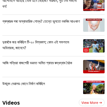
আপোনালৈ আহিছে নেকি এনে মেছেজ? সাৱধান, লুটি নিব সকলো
ধন!
প্ৰস্ৰাৱৰ পৰা অস্বাভাৱিক গোন্ধ? তেন্তে ভুলতো নকৰিব আওকাণ
দুবাৰকৈ জয় কৰিছিল টি-২০ বিশ্বকাপ; কোন এই সফলতম
অধিনায়ক, জানেনে?
আজি সন্ধিয়া বাজপেয়ী ভৱনত অমিত শ্বাহৰ ৰুদ্ধদ্বাৰ বৈঠক
উমানন্দ দেৱালয় কোনে নিৰ্মাণ কৰিছিল
Videos
View More