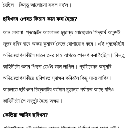
হৈছিল। কিন্তু আলোচনা সফল নহ’ল।
ছবিখনৰ ওপৰত কিমান কাম কৰা হৈছে?
আন কোনো প্ৰজেক্টৰ আলোচনা চূড়ান্ত নোহোৱাত সিদ্ধাৰ্থ আনন্দই
ভূতৰ ছবিৰ বাবে অক্ষয় কুমাৰৰ সৈতে যোগাযোগ কৰে। এই প্ৰজেক্টটো
অভিনেতাগৰাকীলৈ মাত্ৰ ৩-৪ মাহ আগতে প্ৰেৰণ কৰা হৈছিল। কিন্তু
কাহিনীটো শুনাৰ পিছত তেওঁৰ ভাল লাগিল। প্ৰতিবেদন অনুসৰি
অভিনেতাগৰাকীয়ে ছবিখনত স্বাক্ষৰ কৰিবলৈ কিছু সময় লাগিব।
আচলতে ছবিখনৰ চিত্ৰনাট্য বৰ্তমান চূড়ান্ত পৰ্যায়ত আছে যদিও
কাহিনীটো লৈ সন্তুষ্ট হৈছে অক্ষয়।
কেতিয়া আহিব ছবিখন?