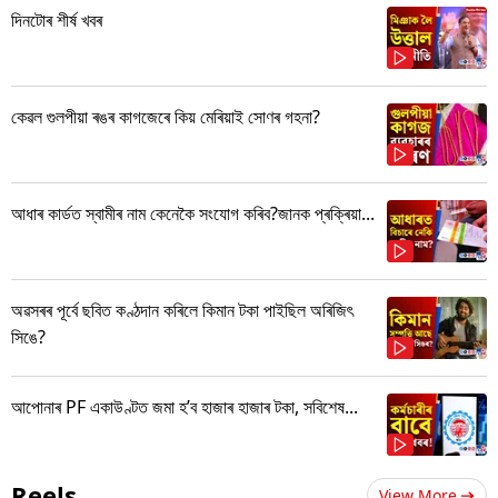
দিনটোৰ শীৰ্ষ খবৰ
কেৱল গুলপীয়া ৰঙৰ কাগজেৰে কিয় মেৰিয়াই সোণৰ গহনা?
আধাৰ কাৰ্ডত স্বামীৰ নাম কেনেকৈ সংযোগ কৰিব?জানক প্ৰক্ৰিয়া...
অৱসৰৰ পূৰ্বে ছবিত কণ্ঠদান কৰিলে কিমান টকা পাইছিল অৰিজিৎ
সিঙে?
আপোনাৰ PF একাউণ্টত জমা হ’ব হাজাৰ হাজাৰ টকা, সবিশেষ...
Reels
View More