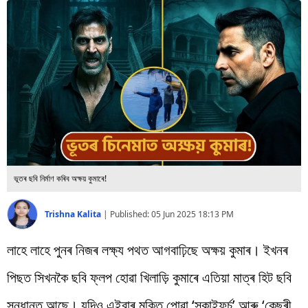
বিশ্ব
প্ৰযুক্তি
Videos
ভূতৰ ছবি নিৰ্মাণ কৰিব অক্ষয় কুমাৰে!
Trishna Kalita
|
Published:
05 Jun 2025 18:13 PM
লাহে লাহে পুনৰ নিজৰ লক্ষ্য পথত আগবাঢ়িছে অক্ষয় কুমাৰ। ইখনৰ
পিছত সিখনকৈ ছবি ফ্লপ হোৱা খিলাড়ি কুমাৰে এতিয়া মাত্ৰ হিট ছবি
সন্ধানত আছে। যদিও এইবাৰ মুক্তি পোৱা ‘স্কাইফৰ্চ’ আৰু ‘কেছৰী