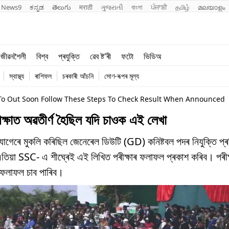
News9
ಕನ್ನಡ
తెలుగు
मराठी
ગુજરાતી
বাংলা
ਪੰਜਾਬੀ
தமிழ்
മലയാളം
শিক্ষা
বিশ্ব
জীৱনশৈলী
বিশ্ব
প্ৰযুক্তি
ৱেব ষ্ট'ৰী
ফটো
ভিডিঅ
খেল
প্ৰযুক্তি
স্বাস্থ্য
ৰাশিফল
চৰকাৰী আঁচনি
সোণ-ৰূপৰ মূল্য
জীৱনশৈলী
 To Out Soon Follow These Steps To Check Result When Announced
্ষাত অৱতীৰ্ণ হৈছিল যদি চাওক এই লেখা
সুযোগেৰে মুকলি কৰিছিল জেনেৰেল ডিউটি (GD) কনিষ্টবল পদৰ নিযুক্তি প্ৰ
ে। এতিয়া SSC- এ শীঘ্ৰেই এই লিখিত পৰীক্ষাৰ ফলাফল প্ৰকাশ কৰিব। পৰীক্
 ফলাফল চাব পাৰিব।