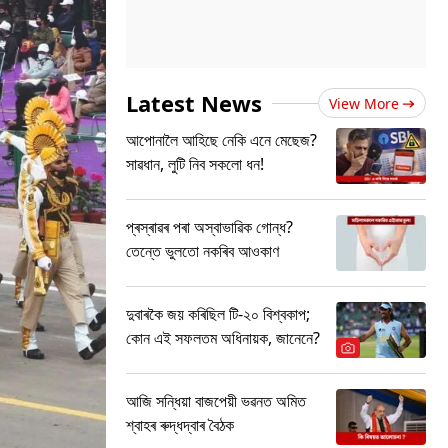
Latest News
View More
আপোনালৈ আহিছে নেকি এনে মেছেজ?
সাৱধান, লুটি নিব সকলো ধন!
প্ৰস্ৰাৱৰ পৰা অস্বাভাৱিক গোন্ধ?
তেন্তে ভুলতো নকৰিব আওকাণ
দুবাৰকৈ জয় কৰিছিল টি-২০ বিশ্বকাপ;
কোন এই সফলতম অধিনায়ক, জানেনে?
আজি সন্ধিয়া বাজপেয়ী ভৱনত অমিত
শ্বাহৰ ৰুদ্ধদ্বাৰ বৈঠক