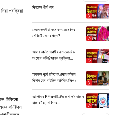
দিনটোৰ শীৰ্ষ খবৰ
িয়া প্ৰক্ৰিয়া
কেৱল গুলপীয়া ৰঙৰ কাগজেৰে কিয়
মেৰিয়াই সোণৰ গহনা?
আধাৰ কাৰ্ডত স্বামীৰ নাম কেনেকৈ
সংযোগ কৰিব?জানক প্ৰক্ৰিয়া...
অৱসৰৰ পূৰ্বে ছবিত কণ্ঠদান কৰিলে
কিমান টকা পাইছিল অৰিজিৎ সিঙে?
আপোনাৰ PF একাউণ্টত জমা হ’ব হাজাৰ
আৰু চিকিৎসা
হাজাৰ টকা, সবিশেষ...
ছএফৰ কনিষ্টবল
্ৰাৰ্থীসকলে