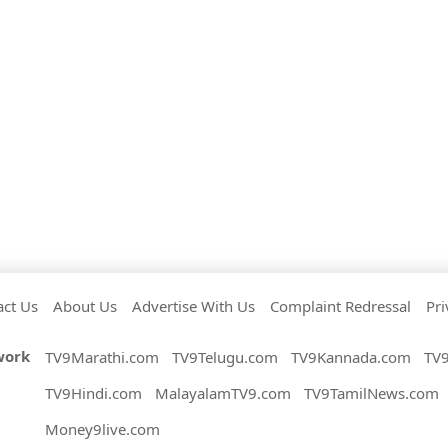
act Us
About Us
Advertise With Us
Complaint Redressal
Pri
work
TV9Marathi.com
TV9Telugu.com
TV9Kannada.com
TV
TV9Hindi.com
MalayalamTV9.com
TV9TamilNews.com
Money9live.com