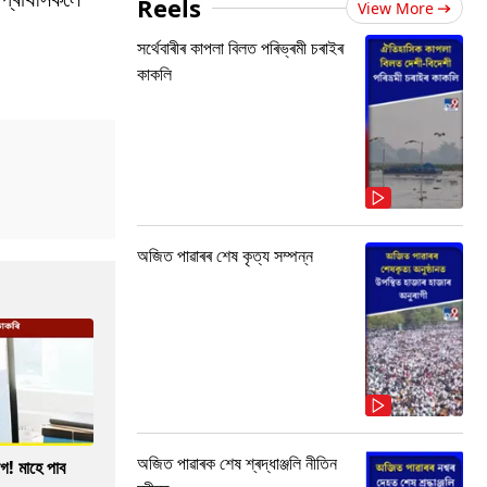
Reels
View More
সৰ্থেবাৰীৰ কাপলা বিলত পৰিভ্ৰমী চৰাইৰ
কাকলি
অজিত পাৱাৰৰ শেষ কৃত্য সম্পন্ন
অজিত পাৱাৰক শেষ শ্ৰদ্ধাঞ্জলি নীতিন
গ! মাহে পাব