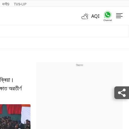
मनी9
TV9-UP
AQI
Videos
ক্ৰিয়া।
ষাত অৱতীৰ্ণ