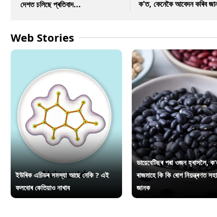
ক'ত, কেনেকৈ আবেদন কৰিব জা
দেশত চলিছে প্ৰতিবাদ...
Web Stories
ডায়েবেটিছৰ পৰা ওজন হ্ৰাসলৈ, ক’
ইউৰিক এচিডৰ সমস্যা আছে নেকি ? এই
ৰাজমাহে কি কি ৰোগ নিয়ন্ত্ৰণত সহ
ফলবোৰ কেতিয়াও নাখাব
জানক