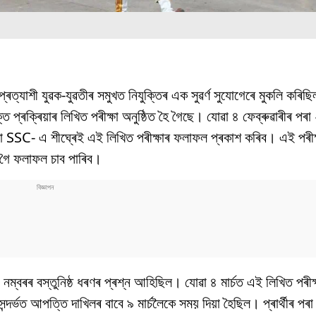
ৰত্যাশী যুৱক-যুৱতীৰ সমুখত নিযুক্তিৰ এক সুৱৰ্ণ সুযোগেৰে মুকলি কৰিছ
ি প্ৰক্ৰিয়াৰ লিখিত পৰীক্ষা অনুষ্ঠিত হৈ গৈছে। যোৱা ৪ ফেব্ৰুৱাৰীৰ পৰা
িয়া SSC- এ শীঘ্ৰেই এই লিখিত পৰীক্ষাৰ ফলাফল প্ৰকাশ কৰিব। এই পৰীক্
 গৈ ফলাফল চাব পাৰিব।
নম্বৰৰ বস্তুনিষ্ঠ ধৰণৰ প্ৰশ্ন আহিছিল। যোৱা ৪ মাৰ্চত এই লিখিত পৰীক্ষ
্দৰ্ভত আপত্তি দাখিলৰ বাবে ৯ মাৰ্চলৈকে সময় দিয়া হৈছিল। প্ৰাৰ্থীৰ পৰা