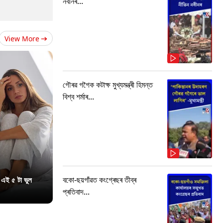
নবীনৰ...
View More
গৌৰৱ গগৈক কটাক্ষ মুখ্যমন্ত্ৰী হিমন্ত
বিশ্ব শৰ্মাৰ...
বকো-ছয়গাঁৱত কংগ্ৰেছৰ তীব্ৰ
 এই ৫ টা ভুল
প্ৰতিবাদ...