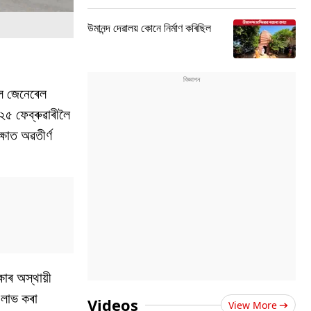
উমানন্দ দেৱালয় কোনে নিৰ্মাণ কৰিছিল
িল জেনেৰেল
 ২৫ ফেব্ৰুৱাৰীলৈ
ষাত অৱতীৰ্ণ
াৰ অস্থায়ী
 লাভ কৰা
Videos
View More