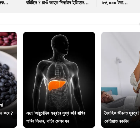
নক...
ঘটিছিল ? চাওঁ আহক দিনটোৰ ইতিহাস...
৮৫,০০০ টকা...
লা
ায় কৰে ?
এনে ‘আয়ুৰ্বেদিক মন্ত্ৰ’ৰে সুস্থ কৰি ৰাখিব
বৈবাহিক জীৱনত দূৰত্ব?
পাৰিব লিভাৰ, বাচিব জেপৰ ধন
কেতিয়াও নকৰিব