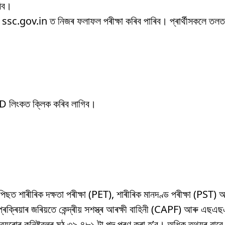
িব।
ssc.gov.in ত নিজৰ ফলাফল পৰীক্ষা কৰিব পাৰিব। প্ৰাৰ্থীসকলে তলত দ
D লিংকত ক্লিক কৰিব লাগিব।
ৰ পিছত শাৰীৰিক দক্ষতা পৰীক্ষা (PET), শাৰীৰিক মানদণ্ড পৰীক্ষা (PST) 
ি প্ৰক্ৰিয়াৰ জৰিয়তে কেন্দ্ৰীয় সশস্ত্ৰ আৰক্ষী বাহিনী (CAPF) আৰু এছএ
যুৰোৰ কনিষ্টবলৰ মুঠ ৩৯,৪৮১ টা পদ পূৰণ কৰা হ’ব। অধিক তথ্যৰ বাবে প