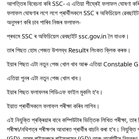
আপত্তিৰ বিবেচনা কৰি SSC- এ এতিয়া শীঘ্ৰেই ফলাফল ঘোষণা কৰ
ফলাফল ঘোষণাৰ লগে লগে প্ৰাৰ্থীসকলে SSC ৰ অফিচিয়েল ৱেবছাইট 
অনুসৰণ কৰি চাব পাৰিব নিজৰ ফলাফল-
প্ৰথমে SSC ৰ অফিচিয়েল ৱেবছাইট ssc.gov.in লৈ যাওক।
তাৰ পিছত হোম পেজত উপলব্ধ Resultৰ লিংকত ক্লিক কৰক।
ইয়াৰ পিছত এটা নতুন পেজ খোল খাব আৰু এতিয়া Constable G
এতিয়া পুনৰ এটা নতুন পেজ খোল খাব।
ইয়াৰ পিছত ফলাফলৰ পিডিএফ ফাইল মুকলি হ’ব।
ইয়াত প্ৰাৰ্থীসকলে ফলাফল পৰীক্ষা কৰিব লাগিব।
এই নিযুক্তি প্ৰক্ৰিয়াৰ বাবে কম্পিউটাৰ ভিত্তিক লিখিত পৰীক্ষা, তা
পৰীক্ষা/নথিপত্ৰ পৰীক্ষণৰ আধাৰত প্ৰাৰ্থীৰ বাচনি কৰা হ’ব। নিযুক্ত
(GD), অসম ৰাইফলছৰ ৰাইফলমেন (GD) আৰু নাৰ্কোটিক্স নিয়ন্ত্ৰণ ব্