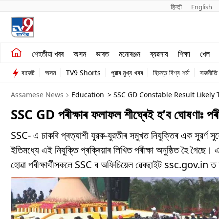
हिन्दी 
English
শেহতীয়া খবৰ
মনোৰঞ্জন
শেহতীয়া খবৰ
অসম
ভাৰত
মনোৰঞ্জন
ব্যৱসায়
শিক্ষা
খেল
অসম
ব্যৱসায়
বাজেট
অসম
TV9 Shorts
পুৱাৰ মুখ্য খবৰ
হিমন্ত বিশ্ব শৰ্মা
ৰাজনীতি
ভাৰত
Assamese News
Education
> SSC GD Constable Result Likely
SSC GD পৰীক্ষাৰ ফলাফল শীঘ্ৰেই হ’ব ঘোষণাঃ পৰীক
SSC- এ চাকৰি প্ৰত্যাশী যুৱক-যুৱতীৰ সমুখত নিযুক্তিৰ এক সুৱৰ্ণ 
ইতিমধ্যে এই নিযুক্তি প্ৰক্ৰিয়াৰ লিখিত পৰীক্ষা অনুষ্ঠিত হৈ গৈছ
হোৱা পৰীক্ষাৰ্থীসকলে SSC ৰ অফিচিয়েল ৱেবছাইট ssc.gov.in ত