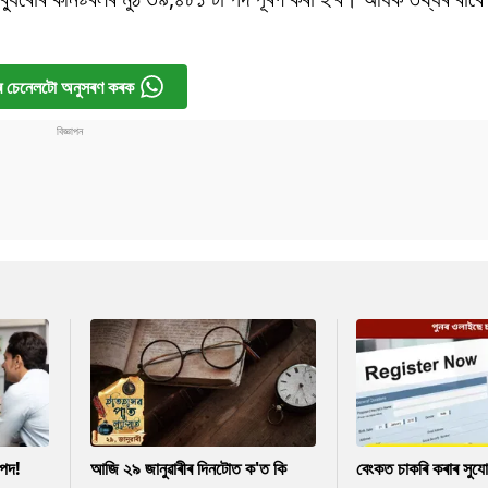
 চেনেলটো অনুসৰণ কৰক
পদ!
আজি ২৯ জানুৱাৰীৰ দিনটোত ক'ত কি
বেংকত চাকৰি কৰাৰ সুযো