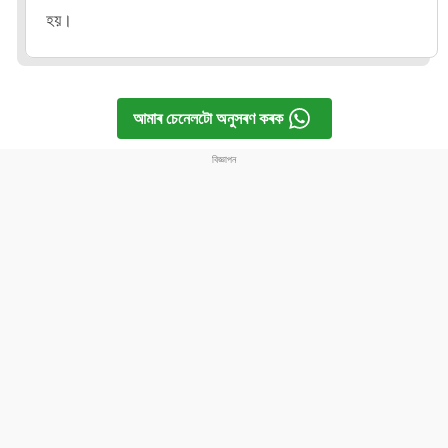
হয়।
আমাৰ চেনেলটো অনুসৰণ কৰক