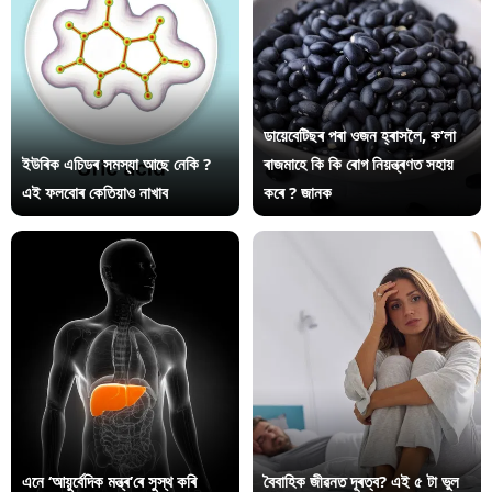
ডায়েবেটিছৰ পৰা ওজন হ্ৰাসলৈ, ক’লা
ইউৰিক এচিডৰ সমস্যা আছে নেকি ?
ৰাজমাহে কি কি ৰোগ নিয়ন্ত্ৰণত সহায়
এই ফলবোৰ কেতিয়াও নাখাব
কৰে ? জানক
এনে ‘আয়ুৰ্বেদিক মন্ত্ৰ’ৰে সুস্থ কৰি
বৈবাহিক জীৱনত দূৰত্ব? এই ৫ টা ভুল