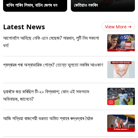
ৰাখিব পাৰিব লিভাৰ, বাচিব জেপৰ ধন
কেতিয়াও নকৰিব
Latest News
View More
আপোনালৈ আহিছে নেকি এনে মেছেজ? সাৱধান, লুটি নিব সকলো
ধন!
প্ৰস্ৰাৱৰ পৰা অস্বাভাৱিক গোন্ধ? তেন্তে ভুলতো নকৰিব আওকাণ
দুবাৰকৈ জয় কৰিছিল টি-২০ বিশ্বকাপ; কোন এই সফলতম
অধিনায়ক, জানেনে?
আজি সন্ধিয়া বাজপেয়ী ভৱনত অমিত শ্বাহৰ ৰুদ্ধদ্বাৰ বৈঠক