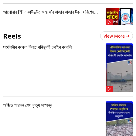
আপোনাৰ PF একাউণ্টত জমা হ’ব হাজাৰ হাজাৰ টকা, সবিশেষ...
Reels
View More
সৰ্থেবাৰীৰ কাপলা বিলত পৰিভ্ৰমী চৰাইৰ কাকলি
অজিত পাৱাৰৰ শেষ কৃত্য সম্পন্ন