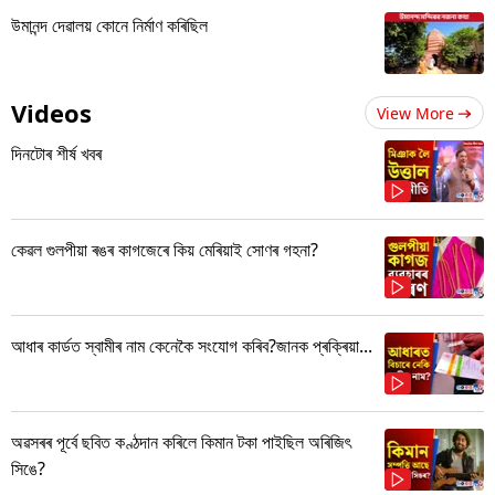
উমানন্দ দেৱালয় কোনে নিৰ্মাণ কৰিছিল
Videos
View More
দিনটোৰ শীৰ্ষ খবৰ
কেৱল গুলপীয়া ৰঙৰ কাগজেৰে কিয় মেৰিয়াই সোণৰ গহনা?
আধাৰ কাৰ্ডত স্বামীৰ নাম কেনেকৈ সংযোগ কৰিব?জানক প্ৰক্ৰিয়া...
অৱসৰৰ পূৰ্বে ছবিত কণ্ঠদান কৰিলে কিমান টকা পাইছিল অৰিজিৎ
সিঙে?