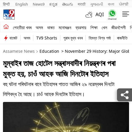
हिन्दी 
English
News9
ಕನ್ನಡ
తెలుగు
मराठी
ગુજરાતી
বাংলা
ਪੰਜਾਬੀ
AQI
শেহতীয়া খবৰ
শেহতীয়া খবৰ
অসম
ভাৰত
মনোৰঞ্জন
ব্যৱসায়
শিক্ষা
খেল
জীৱনশৈলী
ব
বাজেট
অসম
TV9 Shorts
পুৱাৰ মুখ্য খবৰ
হিমন্ত বিশ্ব শৰ্মা
ৰাজনীতি
অসম
Assamese News
Education
> November 29 History: Major Globa
ভাৰত
মুম্বাইৰ তাজ হোটেল সন্ত্ৰাসবাদীৰ নিয়ন্ত্ৰণৰ পৰা
মনোৰঞ্জন
মুক্ত হয়, চাওঁ আহক আজি দিনটোৰ ইতিহাস
ব্যৱসায়
বহু ঘটনা পৰিঘটনাৰ বাবে ইতিহাসৰ পাতত আজিৰ ২৯ নৱেম্বৰৰ দিনটো
শিক্ষা
লিপিবদ্ধ হৈ আছে। চাওঁ আহক দিনটোৰ ইতিহাস।
খেল
জীৱনশৈলী