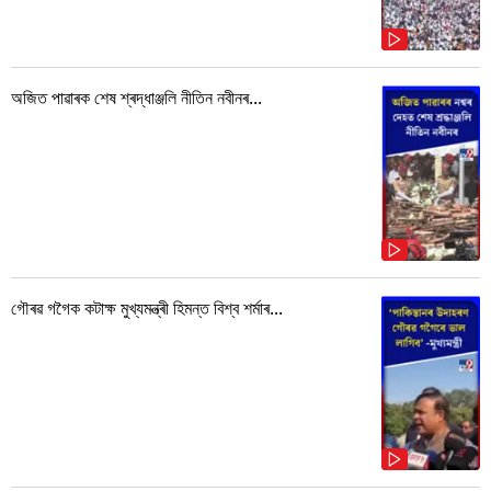
অজিত পাৱাৰক শেষ শ্ৰদ্ধাঞ্জলি নীতিন নবীনৰ...
গৌৰৱ গগৈক কটাক্ষ মুখ্যমন্ত্ৰী হিমন্ত বিশ্ব শৰ্মাৰ...