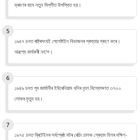
ভ্ৰমণৰ বাবে নতুন দিল্লীত উপস্থিত হয়।
১৯৪৭ চনত ৰাষ্ট্ৰসংঘই পেলেষ্টাইন বিভাজনৰ প্ৰস্তাৱ গ্ৰহণ কৰে।
অৱশ্যে কাৰ্যকৰী নহ’ল।
১৯৪৯ চনত পূব জাৰ্মানীৰ ইউৰেনিয়াম খনিৰ বৃহৎ বিস্ফোৰণত ৩৭০০
লোকৰ মৃত্যু হয়।
১৯৭৫ চনত ব্ৰিটেইনৰ সৰ্বশ্ৰেষ্ঠ মটৰ ৰেচিং চালক গ্ৰেহাম হিলৰ দক্ষিণ-