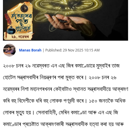
বিশ্ব
প্ৰযুক্তি
Videos
Manas Borah
|
Published:
29 Nov 2025 10:15 AM
২০০৮ চনৰ ২৯ নৱেম্বৰত এন এছ জিৰ কমাণ্ডোৱে মুম্বাইৰ তাজ
হোটেল সন্ত্ৰাসবাদীৰ নিয়ন্ত্ৰণৰ পৰা মুক্ত কৰে। ২০০৮ চনৰ ২৬
নৱেম্বৰৰ নিশা মহানগৰখনৰ কেইবাটাও স্থানত সন্ত্ৰাসবাদীয়ে আক্ৰমণ
কৰি বহু বিদেশীকে ধৰি বহু লোকক পণবন্দী কৰে। ১৫০ জনতকৈ অধিক
লোকৰ মৃত্যু হয়। সেনাবাহিনী, মেৰিন কমাণ্ডো আৰু এন এছ জি
কমাণ্ডোৰ প্ৰচেষ্টাত আক্ৰমণকাৰী সন্ত্ৰাসবাদীক হত্যা কৰা হয় আৰু