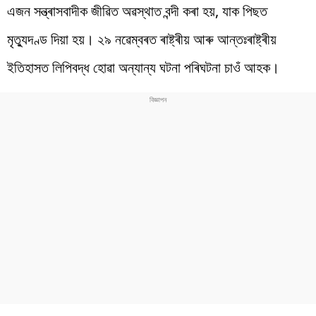
এজন সন্ত্ৰাসবাদীক জীৱিত অৱস্থাত বন্দী কৰা হয়, যাক পিছত
মৃত্যুদণ্ড দিয়া হয়। ২৯ নৱেম্বৰত ৰাষ্ট্ৰীয় আৰু আন্তঃৰাষ্ট্ৰীয়
ইতিহাসত লিপিবদ্ধ হোৱা অন্যান্য ঘটনা পৰিঘটনা চাওঁ আহক।