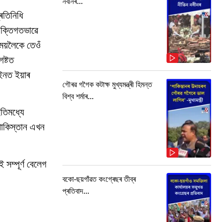
নবীনৰ...
ৰতিনিধি
্যক্তিগতভাৱে
ময়লৈকে তেওঁ
ষ্টত
ইনত ইয়াৰ
গৌৰৱ গগৈক কটাক্ষ মুখ্যমন্ত্ৰী হিমন্ত
বিশ্ব শৰ্মাৰ...
তিমধ্যে
 পাকিস্তান এখন
সম্পূৰ্ণ বেলেগ
বকো-ছয়গাঁৱত কংগ্ৰেছৰ তীব্ৰ
প্ৰতিবাদ...