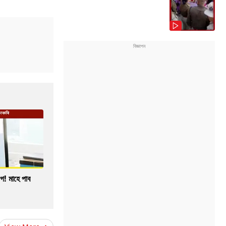
গ! মাহে পাব