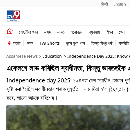
हिन्दी 
English
শেহতীয়া খবৰ
মনোৰঞ্জন
শেহতীয়া খবৰ
অসম
ভাৰত
মনোৰঞ্জন
ব্যৱসায়
শিক্ষা
খেল
অসম
ব্যৱসায়
বাজেট
অসম
TV9 Shorts
পুৱাৰ মুখ্য খবৰ
হিমন্ত বিশ্ব শৰ্মা
ৰাজনীতি
ভাৰত
Assamese News
Education
> Independence Day 2025: Know W
একেলগে লাভ কৰিছিল স্বাধীনতা, কিন্তু ভাৰততকৈ এদ
Independence day 2025: ১৯৪৭ত দেশ স্বাধীন হোৱাৰ পূৰ্বলৈকে
সৃষ্টি কৰা হৈছিল স্বাধীনতাৰ প্ৰাক মুহূৰ্তত। নাম দিয়া হ'ল হিন্দু
কৰে, জানো আহক সবিশেষ।