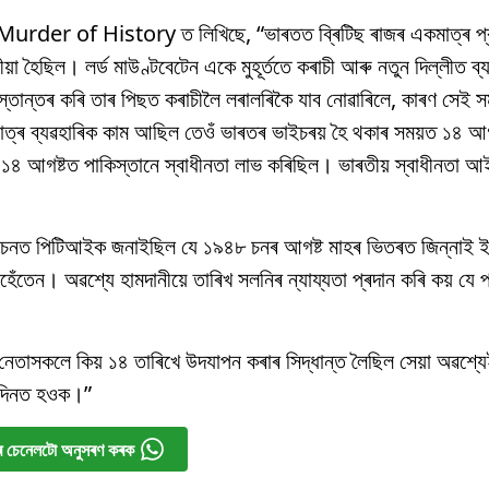
ন্থ Murder of History ত লিখিছে, “ভাৰতত ব্ৰিটিছ ৰাজৰ একমাত্ৰ প্
য়া হৈছিল। লৰ্ড মাউণ্টবেটেন একে মুহূৰ্ততে কৰাচী আৰু নতুন দিল্লীত ব
স্তান্তৰ কৰি তাৰ পিছত কৰাচীলৈ লৰালৰিকৈ যাব নোৱাৰিলে, কাৰণ সেই স
মাত্ৰ ব্যৱহাৰিক কাম আছিল তেওঁ ভাৰতৰ ভাইচৰয় হৈ থকাৰ সময়ত ১৪ আগ
ে ১৪ আগষ্টত পাকিস্তানে স্বাধীনতা লাভ কৰিছিল। ভাৰতীয় স্বাধীনতা আ
০১৩ চনত পিটিআইক জনাইছিল যে ১৯৪৮ চনৰ আগষ্ট মাহৰ ভিতৰত জিন্নাই ই
েহেঁতেন। অৱশ্যে হামদানীয়ে তাৰিখ সলনিৰ ন্যায্যতা প্ৰদান কৰি কয় যে
 নেতাসকলে কিয় ১৪ তাৰিখে উদযাপন কৰাৰ সিদ্ধান্ত লৈছিল সেয়া অৱশ্যেই 
গ দিনত হওক।”
 চেনেলটো অনুসৰণ কৰক