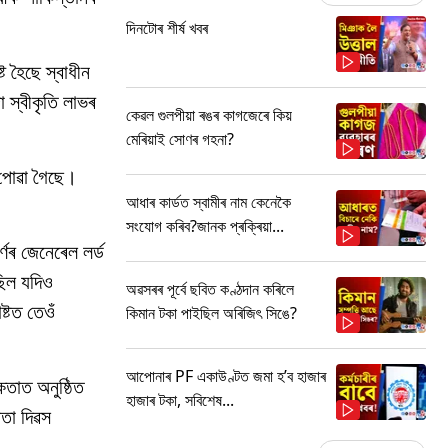
দিনটোৰ শীৰ্ষ খবৰ
 হৈছে স্বাধীন
 স্বীকৃতি লাভৰ
কেৱল গুলপীয়া ৰঙৰ কাগজেৰে কিয়
মেৰিয়াই সোণৰ গহনা?
ণ পোৱা গৈছে।
আধাৰ কাৰ্ডত স্বামীৰ নাম কেনেকৈ
সংযোগ কৰিব?জানক প্ৰক্ৰিয়া...
্ণৰ জেনেৰেল লৰ্ড
ছিল যদিও
অৱসৰৰ পূৰ্বে ছবিত কণ্ঠদান কৰিলে
্টত তেওঁ
কিমান টকা পাইছিল অৰিজিৎ সিঙে?
আপোনাৰ PF একাউণ্টত জমা হ’ব হাজাৰ
ষতাত অনুষ্ঠিত
হাজাৰ টকা, সবিশেষ...
নতা দিৱস