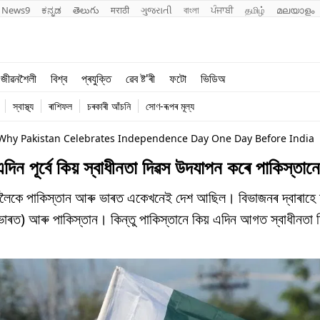
News9
ಕನ್ನಡ
తెలుగు
मराठी
ગુજરાતી
বাংলা
ਪੰਜਾਬੀ
தமிழ்
മലയാളം
শিক্ষা
বিশ্ব
জীৱনশৈলী
বিশ্ব
প্ৰযুক্তি
ৱেব ষ্ট'ৰী
ফটো
ভিডিঅ
খেল
প্ৰযুক্তি
স্বাস্থ্য
ৰাশিফল
চৰকাৰী আঁচনি
সোণ-ৰূপৰ মূল্য
জীৱনশৈলী
hy Pakistan Celebrates Independence Day One Day Before India
িন পূৰ্বে কিয় স্বাধীনতা দিৱস উদযাপন কৰে পাকিস্তান
 পাকিস্তান আৰু ভাৰত একেখনেই দেশ আছিল। বিভাজনৰ দ্বাৰাহে দুখন
স্তান (ভাৰত) আৰু পাকিস্তান। কিন্তু পাকিস্তানে কিয় এদিন আগত স্বাধীনত