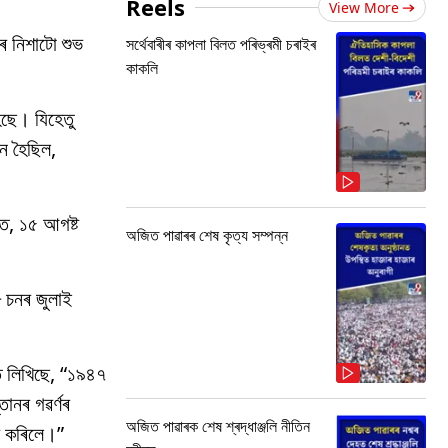
Reels
View More
ৰ নিশাটো শুভ
সৰ্থেবাৰীৰ কাপলা বিলত পৰিভ্ৰমী চৰাইৰ
কাকলি
ৈছে। যিহেতু
ীন হৈছিল,
তি, ১৫ আগষ্ট
অজিত পাৱাৰৰ শেষ কৃত্য সম্পন্ন
৮ চনৰ জুলাই
নত লিখিছে, “১৯৪৭
ানৰ গৱৰ্ণৰ
অজিত পাৱাৰক শেষ শ্ৰদ্ধাঞ্জলি নীতিন
াশ কৰিলে।”