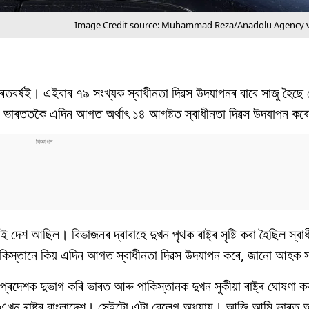
Image Credit source: Muhammad Reza/Anadolu Agency v
ৰতবৰ্ষই। এইবাৰ ৭৯ সংখ্যক স্বাধীনতা দিৱস উদযাপনৰ বাবে সাজু হৈছে 
তানে ভাৰততকৈ এদিন আগত অৰ্থাৎ ১৪ আগষ্টত স্বাধীনতা দিৱস উদযাপন কৰ
েশ আছিল। বিভাজনৰ দ্বাৰাহে দুখন পৃথক ৰাষ্ট্ৰ সৃষ্টি কৰা হৈছিল স্বা
্তু পাকিস্তানে কিয় এদিন আগত স্বাধীনতা দিৱস উদযাপন কৰে, জানো আহক
ৰদেশক দুভাগ কৰি ভাৰত আৰু পাকিস্তানক দুখন সুকীয়া ৰাষ্ট্ৰ ঘোষণা 
 আন এখন ৰাষ্ট্ৰ বাংলাদেশ। সেইটো এটা বেলেগ অধ্যায়। আজি আমি ভাৰত 