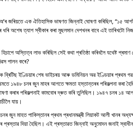
েডিঅ’ৰ জৰিয়তে এক ঐতিহাসিক ভাষণত জিন্নাই ঘোষণা কৰিছিল, “১৫ আগষ্ট
ৰ ধৰি অশেষ ত্যাগ স্বীকাৰ কৰা মুছলমান দেশখনৰ বাবে এই তাৰিখটো নিজা
ৰ হিচাপে অস্তিত্ব লাভ কৰিছিল সেই কথা প্ৰতিষ্ঠা কৰিবলৈ যথেষ্ট প্ৰমা
দিৱস পালন কৰে?
ব্ৰিটিছ ইণ্ডিয়াৰ শেষ ভাইচৰয় আৰু ডমিনিয়ন অৱ ইণ্ডিয়াৰ প্ৰথম গৱৰ
 প্ৰথমতে ১৯৪৮ চনৰ জুন মাহৰ আগতে ক্ষমতা হস্তান্তৰৰ পৰিকল্পনা কৰা হৈ
ঘোষণা কৰাৰ পৰিকল্পনাই কামবোৰ দ্ৰুত কৰি তুলিছিল। ১৯৪৭ চনৰ ১৪ আগষ
াচীলৈ যায়।
নৰ জুন মাহত পাকিস্তানৰ প্ৰথম প্ৰধানমন্ত্ৰী লিয়াকট আলী খানৰ অধ্যক্
প্ৰস্তাৱ দিয়া হৈছিল। এই প্ৰস্তাৱত জিন্নাই অনুমোদন জনাই স্বাধী