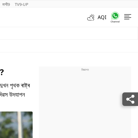
मनी9
TV9-UP
AQI
Videos
ে?
 পৃথক ৰাষ্ট্ৰ
া দিৱস উদযাপন