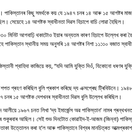
ে। পাকিস্তানৰ কিছু সমৰ্থকে কয় যে ১৯৪৭ চনৰ ১৪ আৰু ১৫ আগষ্টৰ মাজ
িল। সেয়েহে ১৪ আগষ্টক স্বাধীনতা দিৱস হিচাপে বাচি লোৱা হৈছিল।
)তকৈ ৩০ মিনিট আগবাঢ়ি থকাটোও ইয়াৰ অন্যতম কাৰণ হিচাপে উল্লেখ কৰা হ
ে পাকিস্তান স্থানীয় সময় অনুসৰি ১৪ আগষ্টৰ নিশা ১১:৩০ বজাত স্বাধ
স্তানী শ্বাহিদা কাজিয়ে কয়, “যদি আমি যুক্তি দিওঁ, যিকোনো ধৰণৰ যুক্
শপত গ্ৰহণ কৰিছিল বুলি প্ৰকাশ কৰিছে দ্য এক্সপ্ৰেছ ট্ৰিবিউনে। ১৯৪
৯৪৭ চনৰ ১৫ আগষ্টক দেশখনৰ স্বাধীনতা দিৱস বুলি উল্লেখ কৰিছিল।
্মদ আলীয়ে ১৯৬৭ চনত লিখা ‘দ্য ইমাৰ্জেন্স অৱ পাকিস্তান’ নামৰ গ্ৰন্থখ
ষ শুকুৰবাৰ আছিল। সেই শুভ দিনটোত কোৱাইদ-ই-আজম (জিন্না) পাকিস্ত
 পতাকা উত্তোলন কৰা হ’ল আৰু পাকিস্তানে বিশ্বৰ মানচিত্ৰত আত্মপ্ৰক