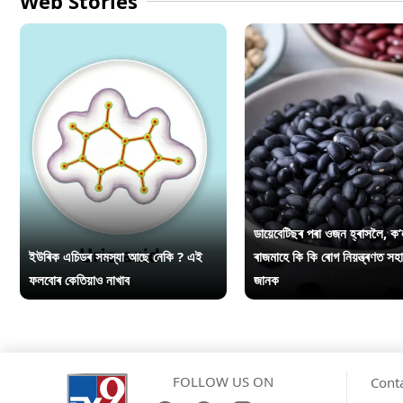
Web Stories
ডায়েবেটিছৰ পৰা ওজন হ্ৰাসলৈ, ক’
ইউৰিক এচিডৰ সমস্যা আছে নেকি ? এই
ৰাজমাহে কি কি ৰোগ নিয়ন্ত্ৰণত সহ
ফলবোৰ কেতিয়াও নাখাব
জানক
FOLLOW US ON
Cont