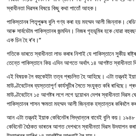
স্বাধীনতা দিৱসৰ বিষয়ে কিছু কথা পাতোঁ আহক।
পাকিস্তানৰ পিতৃপুৰুষ বুলি গণ্য কৰা হয় মহম্মদ আলী জিন্নাক। ৰ
আৰু সাৰ্বভৌম পাকিস্তানৰ জন্মদিন। নিজৰ গৃহভূমিৰ হকে যোৱা বহুবছ
এক চিন হৈ ৰ’ব।”
গতিকে ভাৰতে স্বাধীনতা লাভ কৰাৰ নিশাই যে পাকিস্তানে সুকীয় ৰাষ্ট্
তেন্তে পাকিস্তানে কিয় এদিন আগতে অৰ্থাৎ ১৪ আগষ্টত স্বাধীনতা 
এই বিষয়ক লৈ বহুকেইটা তত্ব প্ৰচলিত হৈ আহিছে। এটা তত্ত্বই ইয়াক 
মাউণ্টবেটেনৰ ব্যস্ততাপূৰ্ণ কাৰ্যসূচীৰ সৈতে সংযুক্ত কৰি ৰাখিছে।
মাউণ্টবেটেনে ১৫ আগষ্টৰ লগে লগে দুয়োখন দেশৰ স্বাধীনতা দিৱস 
পাকিস্তানৰ শাসন ক্ষমতা মহম্মদ আলী জিন্নাক হস্তান্তৰ কৰিবলৈ কৰ
আন এটা তত্ত্বই ইয়াক কেবিনেটৰ সিদ্ধান্তৰ বাবেই বুলি কয়। ১৯৪৮ চ
কেবিনেট বৈঠকত ভাৰতৰ আগত দেশখনে স্বাধীনতা দিৱস উদযাপন কৰাৰ 
উদযাপনৰ তাৰিখ ১৪ আগষ্টলৈ আগুৱাই লৈ যায়।