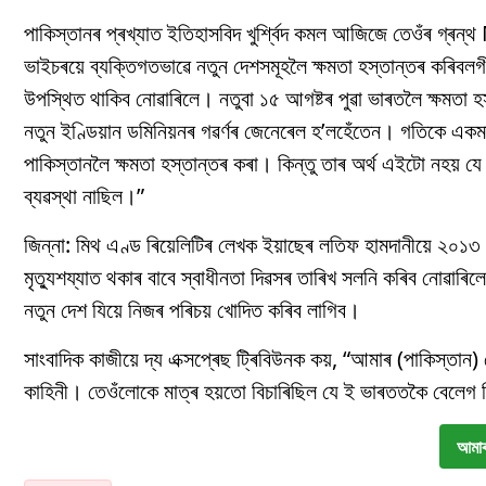
পাকিস্তানৰ প্ৰখ্যাত ইতিহাসবিদ খুৰ্শ্বিদ কমল আজিজে তেওঁৰ গ্ৰ
ভাইচৰয়ে ব্যক্তিগতভাৱে নতুন দেশসমূহলৈ ক্ষমতা হস্তান্তৰ কৰিবলগী
উপস্থিত থাকিব নোৱাৰিলে। নতুবা ১৫ আগষ্টৰ পুৱা ভাৰতলৈ ক্ষমতা হ
নতুন ইণ্ডিয়ান ডমিনিয়নৰ গৱৰ্ণৰ জেনেৰেল হ’লহেঁতেন। গতিকে এক
পাকিস্তানলৈ ক্ষমতা হস্তান্তৰ কৰা। কিন্তু তাৰ অৰ্থ এইটো নহয় য
ব্যৱস্থা নাছিল।”
জিন্না: মিথ এণ্ড ৰিয়েলিটিৰ লেখক ইয়াছেৰ লতিফ হামদানীয়ে ২
মৃত্যুশয্যাত থকাৰ বাবে স্বাধীনতা দিৱসৰ তাৰিখ সলনি কৰিব নোৱাৰিল
নতুন দেশ যিয়ে নিজৰ পৰিচয় খোদিত কৰিব লাগিব।
সাংবাদিক কাজীয়ে দ্য এক্সপ্ৰেছ ট্ৰিবিউনক কয়, “আমাৰ (পাকিস্তান)
কাহিনী। তেওঁলোকে মাত্ৰ হয়তো বিচাৰিছিল যে ই ভাৰততকৈ বেলে
আমাৰ