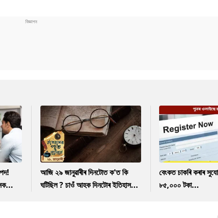
পদ!
আজি ২৯ জানুৱাৰীৰ দিনটোত ক'ত কি
বেংকত চাকৰি কৰাৰ সুযো
নক...
ঘটিছিল ? চাওঁ আহক দিনটোৰ ইতিহাস...
৮৫,০০০ টকা...