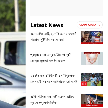
Latest News
View More
আপোনালৈ আহিছে নেকি এনে মেছেজ?
সাৱধান, লুটি নিব সকলো ধন!
প্ৰস্ৰাৱৰ পৰা অস্বাভাৱিক গোন্ধ?
তেন্তে ভুলতো নকৰিব আওকাণ
দুবাৰকৈ জয় কৰিছিল টি-২০ বিশ্বকাপ;
কোন এই সফলতম অধিনায়ক, জানেনে?
আজি সন্ধিয়া বাজপেয়ী ভৱনত অমিত
শ্বাহৰ ৰুদ্ধদ্বাৰ বৈঠক