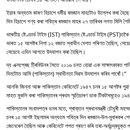
ইয়াৰ অন্যতম কাৰণ হিচাপে ধৰ্মীয় ৰমজান মাহটোও উল্লেখ কৰা হৈছ
দিন হিচাপে গণ্য কৰা পবিত্ৰ ৰমজান মাহৰ ২৭ তাৰিখৰ লগত মিলি গৈছ
ভাৰতীয় ষ্টেণ্ডাৰ্ড টাইম (IST) পাকিস্তান ষ্টেণ্ডাৰ্ড টাইম (PST
ভাৰত ১৫ আগষ্টৰ নিশা ১২ বজাত স্বাধীন দেশত পৰিণত হৈছিল, সেয়েহ
সেয়েহে এদিন আগতে উদযাপন কৰা হৈছিল।
দ্য এক্সপ্ৰেছ ট্ৰিবিউনৰ সৈতে ২০১৬ চনত হোৱা এক সাক্ষাৎকাৰত পাকি
দিনটোত আমি (পাকিস্তান) স্বাধীনতা দিৱস উদযাপন কৰিব পাৰোঁ।”
আনকি জিন্না আৰু পাকিস্তান কেবিনেটে ১৯৪৭ চনৰ ১৫ আগষ্টৰ পুৱা 
মাহত মুকলি কৰা পাকিস্তানৰ প্ৰথম স্মৃতিচাৰণ ডাক টিকটসমূহেও ১
পাকিস্তানৰ সংবাদপত্ৰ ডনৰ মতে, প্ৰাক্তন প্ৰধানমন্ত্ৰী চৌধুৰী মহম
চনৰ ১৫ আগষ্ট ইছলামৰ অন্যতম পবিত্ৰ দিন ৰমজান-উল-মুবাৰকৰ শে
জেনেৰেল হৈছিল আৰু কেবিনেটে শপত গ্ৰহণ কৰি তৰা-অৰ্ধচন্দ্ৰযুক্ত