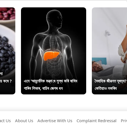
লা
ায় কৰে ?
এনে ‘আয়ুৰ্বেদিক মন্ত্ৰ’ৰে সুস্থ কৰি ৰাখিব
বৈবাহিক জীৱনত দূৰত্ব?
পাৰিব লিভাৰ, বাচিব জেপৰ ধন
কেতিয়াও নকৰিব
act Us
About Us
Advertise With Us
Complaint Redressal
Pri