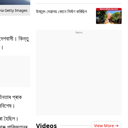
ia Getty Images
উমানন্দ দেৱালয় কোনে নিৰ্মাণ কৰিছিল
দেশবাসী। কিন্তু
ে।
ধীনতাৰ প্ৰাক
 সবিশেষ।
কৰা হৈছিল।
Videos
View More
আৰু পাকিস্তানৰ