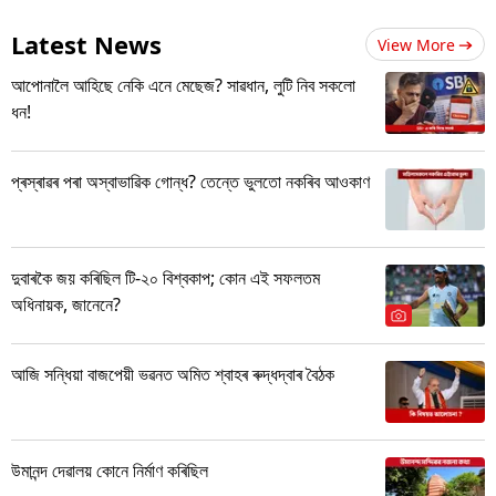
Latest News
View More
আপোনালৈ আহিছে নেকি এনে মেছেজ? সাৱধান, লুটি নিব সকলো
ধন!
প্ৰস্ৰাৱৰ পৰা অস্বাভাৱিক গোন্ধ? তেন্তে ভুলতো নকৰিব আওকাণ
দুবাৰকৈ জয় কৰিছিল টি-২০ বিশ্বকাপ; কোন এই সফলতম
অধিনায়ক, জানেনে?
আজি সন্ধিয়া বাজপেয়ী ভৱনত অমিত শ্বাহৰ ৰুদ্ধদ্বাৰ বৈঠক
উমানন্দ দেৱালয় কোনে নিৰ্মাণ কৰিছিল