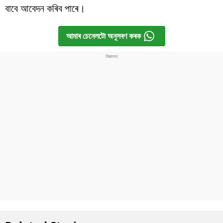
বাবে আবেদন কৰিব পাৰে।
আমাৰ চেনেলটো অনুসৰণ কৰক