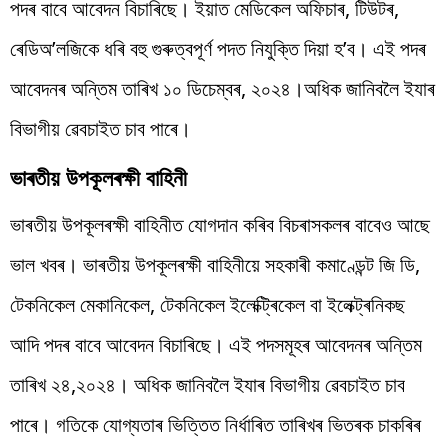
পদৰ বাবে আবেদন বিচাৰিছে। ইয়াত মেডিকেল অফিচাৰ, টিউটৰ,
ৰেডিঅ’লজিকে ধৰি বহু গুৰুত্বপূৰ্ণ পদত নিযুক্তি দিয়া হ’ব। এই পদৰ
আবেদনৰ অন্তিম তাৰিখ ১০ ডিচেম্বৰ, ২০২৪।অধিক জানিবলৈ ইযাৰ
বিভাগীয় ৱেবচাইত চাব পাৰে।
ভাৰতীয় উপকূলৰক্ষী বাহিনী
ভাৰতীয় উপকূলৰক্ষী বাহিনীত যোগদান কৰিব বিচৰাসকলৰ বাবেও আছে
ভাল খবৰ। ভাৰতীয় উপকূলৰক্ষী বাহিনীয়ে সহকাৰী কমাণ্ডেন্ট জি ডি,
টেকনিকেল মেকানিকেল, টেকনিকেল ইলেক্ট্ৰিকেল বা ইলেক্ট্ৰনিকছ
আদি পদৰ বাবে আবেদন বিচাৰিছে। এই পদসমূহৰ আবেদনৰ অন্তিম
তাৰিখ ২৪,২০২৪। অধিক জানিবলৈ ইযাৰ বিভাগীয় ৱেবচাইত চাব
পাৰে। গতিকে যোগ্যতাৰ ভিত্তিত নিৰ্ধাৰিত তাৰিখৰ ভিতৰক চাকৰিৰ