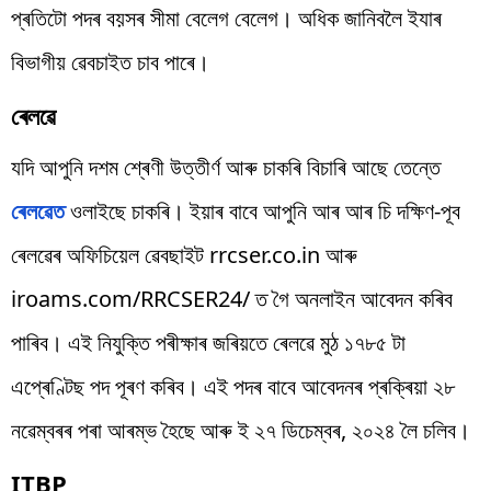
প্ৰতিটো পদৰ বয়সৰ সীমা বেলেগ বেলেগ। অধিক জানিবলৈ ইযাৰ
বিভাগীয় ৱেবচাইত চাব পাৰে।
ৰেলৱে
যদি আপুনি দশম শ্ৰেণী উত্তীৰ্ণ আৰু চাকৰি বিচাৰি আছে তেন্তে
ৰেলৱেত
ওলাইছে চাকৰি। ইয়াৰ বাবে আপুনি আৰ আৰ চি দক্ষিণ-পূব
ৰেলৱেৰ অফিচিয়েল ৱেবছাইট rrcser.co.in আৰু
iroams.com/RRCSER24/ ত গৈ অনলাইন আবেদন কৰিব
পাৰিব। এই নিযুক্তি পৰীক্ষাৰ জৰিয়তে ৰেলৱে মুঠ ১৭৮৫ টা
এপ্ৰেণ্টিছ পদ পূৰণ কৰিব। এই পদৰ বাবে আবেদনৰ প্ৰক্ৰিয়া ২৮
নৱেম্বৰৰ পৰা আৰম্ভ হৈছে আৰু ই ২৭ ডিচেম্বৰ, ২০২৪ লৈ চলিব।
ITBP