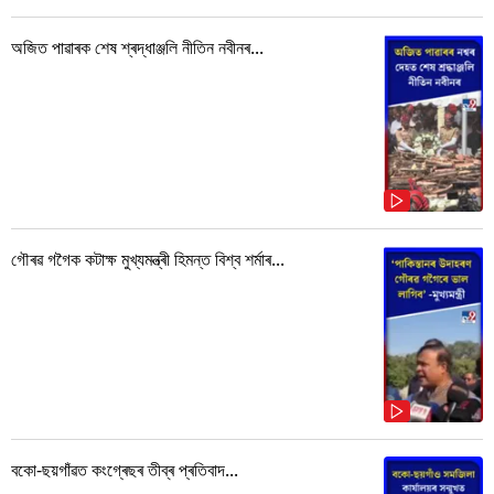
অজিত পাৱাৰক শেষ শ্ৰদ্ধাঞ্জলি নীতিন নবীনৰ...
গৌৰৱ গগৈক কটাক্ষ মুখ্যমন্ত্ৰী হিমন্ত বিশ্ব শৰ্মাৰ...
বকো-ছয়গাঁৱত কংগ্ৰেছৰ তীব্ৰ প্ৰতিবাদ...