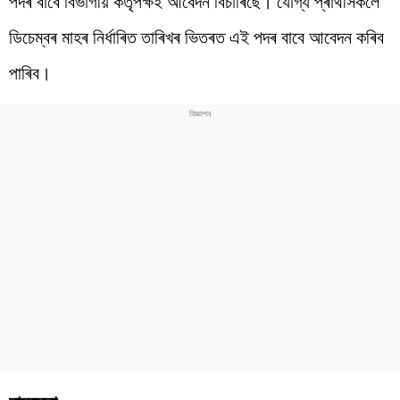
পদৰ বাবে বিভাগীয় কৰ্তৃপক্ষই আবেদন বিচাৰিছে। যোগ্য প্ৰাৰ্থীসকলে
ডিচেম্বৰ মাহৰ নিৰ্ধাৰিত তাৰিখৰ ভিতৰত এই পদৰ বাবে আবেদন কৰিব
পাৰিব।