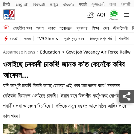
हिन्दी 
English
News9
ಕನ್ನಡ
తెలుగు
मराठी
ગુજરાતી
বাংলা
ਪੰਜਾਬੀ
AQI
শেহতীয়া খবৰ
শেহতীয়া খবৰ
অসম
ভাৰত
মনোৰঞ্জন
ব্যৱসায়
শিক্ষা
খেল
জীৱনশৈলী
ব
বাজেট
অসম
TV9 Shorts
পুৱাৰ মুখ্য খবৰ
হিমন্ত বিশ্ব শৰ্মা
ৰাজনীতি
অসম
Assamese News
Education
> Govt Job Vacancy Air Force Railwa
ভাৰত
ওলাইছে চৰকাৰী চাকৰি! জানক ক’ত কেনেকৈ কৰিব
মনোৰঞ্জন
আবেদন…
ব্যৱসায়
যদি আপুনি চাকৰি বিচাৰি আছে তেন্তে এই খবৰ আপোনাৰ বাবে! চৰকাৰৰ
শিক্ষা
কেইবাটা বিভাগত ওলাইছে চাকৰি। ইয়াৰ বাবে বিভাগীয় কৰ্তৃপক্ষই যোগ্য
প্ৰাৰ্থীৰ পৰা আবেদন বিচাৰিছে। গতিকে নতুন বছৰত আপোনালৈ আহিব পাৰে
খেল
ভাল খবৰ।
জীৱনশৈলী