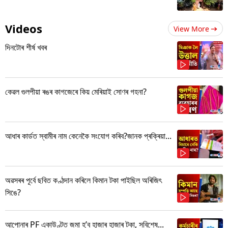
Videos
View More
দিনটোৰ শীৰ্ষ খবৰ
কেৱল গুলপীয়া ৰঙৰ কাগজেৰে কিয় মেৰিয়াই সোণৰ গহনা?
আধাৰ কাৰ্ডত স্বামীৰ নাম কেনেকৈ সংযোগ কৰিব?জানক প্ৰক্ৰিয়া...
অৱসৰৰ পূৰ্বে ছবিত কণ্ঠদান কৰিলে কিমান টকা পাইছিল অৰিজিৎ
সিঙে?
আপোনাৰ PF একাউণ্টত জমা হ’ব হাজাৰ হাজাৰ টকা, সবিশেষ...