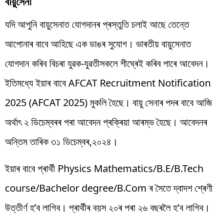
বায়ুসেনা
যদি আপুনি বায়ুসেনাত যোগদানৰ প্ৰস্তুতি চলাই আছে তেন্তে
আপোনাৰ বাবে আহিছে এক ডাঙৰ সুযোগ। ভাৰতীয় বায়ুসেনাত
যোগদান কৰিব বিচৰা যুৱক-যুৱতীসকলে শীঘ্ৰেই কৰিব পাৰে আবেদন।
ইতিমধ্যে ইয়াৰ বাবে AFCAT Recruitment Notification
2025 (AFCAT 2025) মুকলি হৈছে। বায়ু সেনাৰ পদৰ বাবে আজি
অৰ্থাৎ ২ ডিচেম্বৰৰ পৰা আবেদন প্ৰক্ৰিয়া আৰম্ভ হৈছে। আবেদনৰ
অন্তিম তাৰিক ৩১ ডিচেম্বৰ,২০২৪।
ইয়াৰ বাবে প্ৰাৰ্থী Physics Mathematics/B.E/B.Tech
course/Bachelor degree/B.Com ৰ সৈতে দ্বাদশ শ্ৰেণী
উত্তীৰ্ণ হ’ব লাগিব। প্ৰাৰ্থীৰ বয়স ২০ৰ পৰা ২৬ বছৰলৈ হ’ব লাগিব।