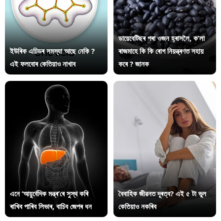
ডায়েবেটিছৰ পৰা ওজন হ্ৰাসলৈ, ক’লা
ইউৰিক এচিডৰ সমস্যা আছে নেকি ?
ৰাজমাহে কি কি ৰোগ নিয়ন্ত্ৰণত সহায়
এই ফলবোৰ কেতিয়াও নাখাব
কৰে ? জানক
এনে ‘আয়ুৰ্বেদিক মন্ত্ৰ’ৰে সুস্থ কৰি
বৈবাহিক জীৱনত দূৰত্ব? এই ৫ টা ভুল
ৰাখিব পাৰিব লিভাৰ, বাচিব জেপৰ ধন
কেতিয়াও নকৰিব