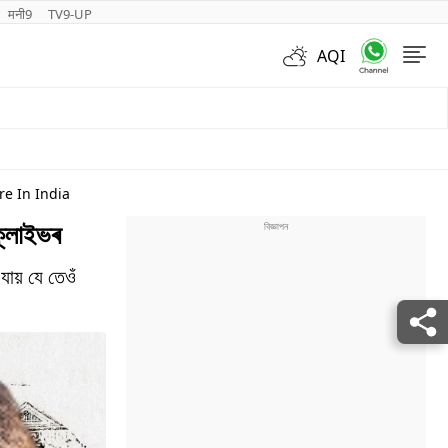
मनी9
TV9-UP
AQI
Videos
re In India
ক্লাইভৰ
ায় যে তেওঁ