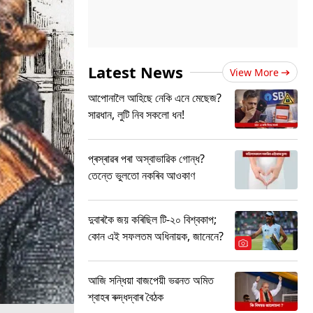
Latest News
View More
আপোনালৈ আহিছে নেকি এনে মেছেজ?
সাৱধান, লুটি নিব সকলো ধন!
প্ৰস্ৰাৱৰ পৰা অস্বাভাৱিক গোন্ধ?
তেন্তে ভুলতো নকৰিব আওকাণ
দুবাৰকৈ জয় কৰিছিল টি-২০ বিশ্বকাপ;
কোন এই সফলতম অধিনায়ক, জানেনে?
আজি সন্ধিয়া বাজপেয়ী ভৱনত অমিত
শ্বাহৰ ৰুদ্ধদ্বাৰ বৈঠক