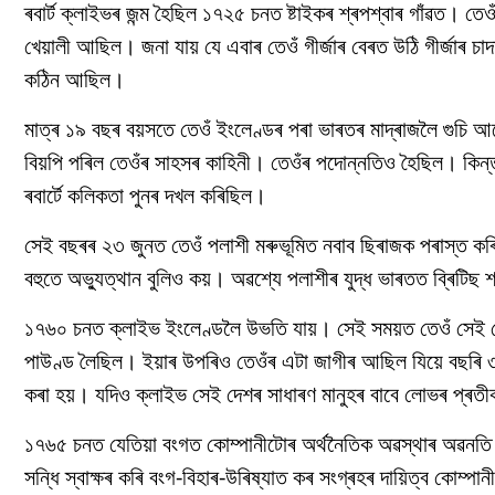
ৰবাৰ্ট ক্লাইভৰ জন্ম হৈছিল ১৭২৫ চনত ষ্টাইকৰ শ্ৰপশ্বাৰ গাঁৱত। তে
খেয়ালী আছিল। জনা যায় যে এবাৰ তেওঁ গীৰ্জাৰ বেৰত উঠি গীৰ্জাৰ চ
কঠিন আছিল।
মাত্ৰ ১৯ বছৰ বয়সতে তেওঁ ইংলেণ্ডৰ পৰা ভাৰতৰ মাদ্ৰাজলৈ গুচি আহে
বিয়পি পৰিল তেওঁৰ সাহসৰ কাহিনী। তেওঁৰ পদোন্নতিও হৈছিল। কিন্
ৰবাৰ্টে কলিকতা পুনৰ দখল কৰিছিল।
সেই বছৰৰ ২৩ জুনত তেওঁ পলাশী মৰুভূমিত নবাব ছিৰাজক পৰাস্ত কৰি
বহুতে অভ্যুত্থান বুলিও কয়। অৱশ্যে পলাশীৰ যুদ্ধ ভাৰতত ব্ৰিটি
১৭৬০ চনত ক্লাইভ ইংলেণ্ডলৈ উভতি যায়। সেই সময়ত তেওঁ সেই দে
পাউণ্ড লৈছিল। ইয়াৰ উপৰিও তেওঁৰ এটা জাগীৰ আছিল যিয়ে বছৰি
কৰা হয়। যদিও ক্লাইভ সেই দেশৰ সাধাৰণ মানুহৰ বাবে লোভৰ প্ৰত
১৭৬৫ চনত যেতিয়া বংগত কোম্পানীটোৰ অৰ্থনৈতিক অৱস্থাৰ অৱনতি 
সন্ধি স্বাক্ষৰ কৰি বংগ-বিহাৰ-উৰিষ্যাত কৰ সংগ্ৰহৰ দায়িত্ব কোম্পা