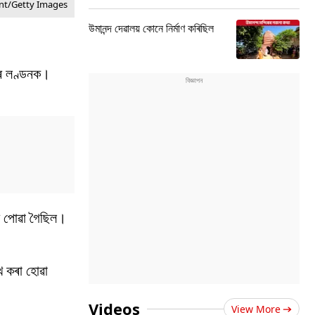
nt/Getty Images
উমানন্দ দেৱালয় কোনে নিৰ্মাণ কৰিছিল
গ্ৰ লণ্ডনক।
ৰ পোৱা গৈছিল।
খ কৰা হোৱা
Videos
View More