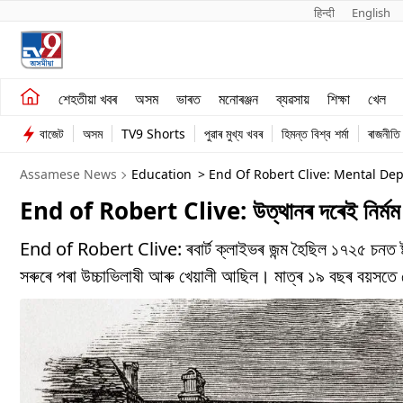
हिन्दी 
English
শেহতীয়া খবৰ
মনোৰঞ্জন
শেহতীয়া খবৰ
অসম
ভাৰত
মনোৰঞ্জন
ব্যৱসায়
শিক্ষা
খেল
অসম
ব্যৱসায়
বাজেট
অসম
TV9 Shorts
পুৱাৰ মুখ্য খবৰ
হিমন্ত বিশ্ব শৰ্মা
ৰাজনীতি
ভাৰত
Assamese News
Education
> End Of Robert Clive: Mental Depr
End of Robert Clive: উত্থানৰ দৰেই নিৰ্মম পতন 
End of Robert Clive: ৰবাৰ্ট ক্লাইভৰ জন্ম হৈছিল ১৭২৫ চনত ষ্টা
সৰুৰে পৰা উচ্চাভিলাষী আৰু খেয়ালী আছিল। মাত্ৰ ১৯ বছৰ বয়সতে 