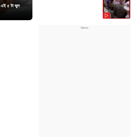
 এই ৫ টা ভুল