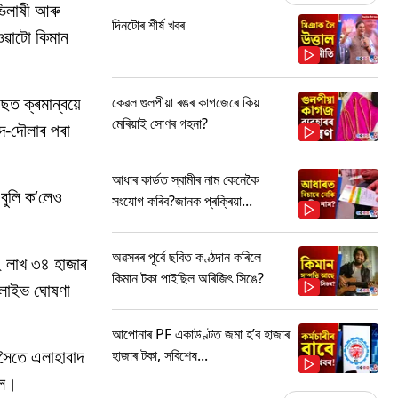
াভিলাষী আৰু
দিনটোৰ শীৰ্ষ খবৰ
ুওৱাটো কিমান
ছত ক্ৰমান্বয়ে
কেৱল গুলপীয়া ৰঙৰ কাগজেৰে কিয়
মেৰিয়াই সোণৰ গহনা?
দ-দৌলাৰ পৰা
আধাৰ কাৰ্ডত স্বামীৰ নাম কেনেকৈ
বুলি ক’লেও
সংযোগ কৰিব?জানক প্ৰক্ৰিয়া...
অৱসৰৰ পূৰ্বে ছবিত কণ্ঠদান কৰিলে
২ লাখ ৩৪ হাজাৰ
কিমান টকা পাইছিল অৰিজিৎ সিঙে?
্লাইভ ঘোষণা
আপোনাৰ PF একাউণ্টত জমা হ’ব হাজাৰ
 সৈতে এলাহাবাদ
হাজাৰ টকা, সবিশেষ...
লে।