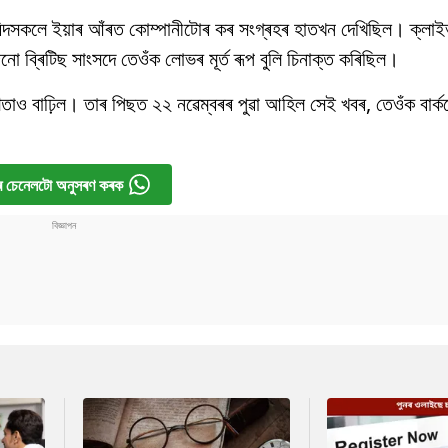
াসবিদসকলে ইয়াৰ আঁৰত কোম্পানীটোৰ কৰ সংগ্ৰহৰ হাতখন দেখিছিল। ক্লা
 ব্ৰিটিছ সাংসদে তেওঁক লোভৰ মূৰ্ত ৰূপ বুলি চিনাক্ত কৰিছিল।
ণতাও বাঢ়িল। তাৰ পিছত ২২ নৱেম্বৰৰ পুৱা আহিল সেই খবৰ, তেওঁক বাৰ্ক
 চেনেলটো অনুসৰণ কৰক