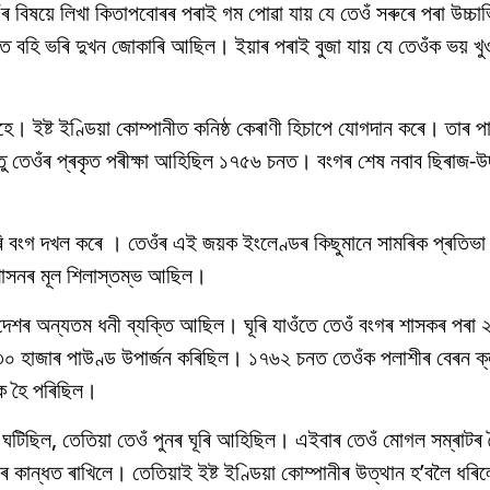
ওঁৰ বিষয়ে লিখা কিতাপবোৰৰ পৰাই গম পোৱা যায় যে তেওঁ সৰুৰে পৰা উচ্চ
াদত বহি ভৰি দুখন জোকাৰি আছিল। ইয়াৰ পৰাই বুজা যায় যে তেওঁক ভয় খ
। ইষ্ট ইণ্ডিয়া কোম্পানীত কনিষ্ঠ কেৰাণী হিচাপে যোগদান কৰে। তাৰ পা
তু তেওঁৰ প্ৰকৃত পৰীক্ষা আহিছিল ১৭৫৬ চনত। বংগৰ শেষ নবাব ছিৰাজ-উ
 বংগ দখল কৰে । তেওঁৰ এই জয়ক ইংলেণ্ডৰ কিছুমানে সামৰিক প্ৰতিভা 
ছ শাসনৰ মূল শিলাস্তম্ভ আছিল।
শৰ অন্যতম ধনী ব্যক্তি আছিল। ঘূৰি যাওঁতে তেওঁ বংগৰ শাসকৰ পৰা 
 ৩০ হাজাৰ পাউণ্ড উপাৰ্জন কৰিছিল। ১৭৬২ চনত তেওঁক পলাশীৰ বেৰন ক
ীক হৈ পৰিছিল।
ঘটিছিল, তেতিয়া তেওঁ পুনৰ ঘূৰি আহিছিল। এইবাৰ তেওঁ মোগল সম্ৰাটৰ
নীৰ কান্ধত ৰাখিলে। তেতিয়াই ইষ্ট ইণ্ডিয়া কোম্পানীৰ উত্থান হ’বলৈ ধৰি