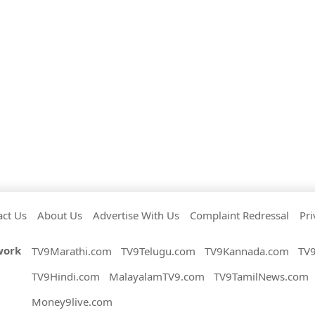
act Us
About Us
Advertise With Us
Complaint Redressal
Pri
work
TV9Marathi.com
TV9Telugu.com
TV9Kannada.com
TV
TV9Hindi.com
MalayalamTV9.com
TV9TamilNews.com
Money9live.com