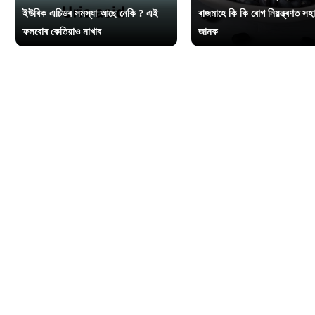
ইউৰিক এচিডৰ সমস্যা আছে নেকি ? এই
ৰাজমাহে কি কি ৰোগ নিয়ন্ত্ৰণত সহ
ফলবোৰ কেতিয়াও নাখাব
জানক