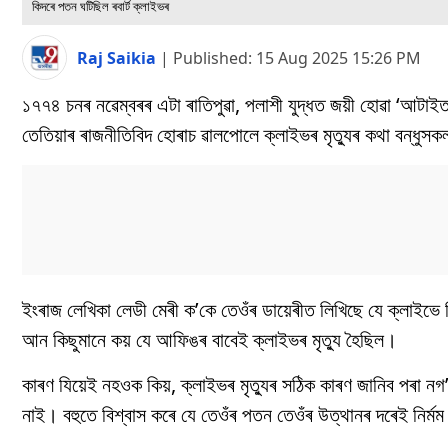
কিদৰে পতন ঘটিছিল ৰবাৰ্ট ক্লাইভৰ
Raj Saikia
|
Published:
15 Aug 2025 15:26 PM
১৭৭৪ চনৰ নৱেম্বৰৰ এটা ৰাতিপুৱা, পলাশী যুদ্ধত জয়ী হোৱা ‘আটাইতক
তেতিয়াৰ ৰাজনীতিবিদ হোৰাচ ৱালপোলে ক্লাইভৰ মৃত্যুৰ কথা বন্ধু
ইংৰাজ লেখিকা লেডী মেৰী ক’কে তেওঁৰ ডায়েৰীত লিখিছে যে ক্লাই
আন কিছুমানে কয় যে আফিঙৰ বাবেই ক্লাইভৰ মৃত্যু হৈছিল।
কাৰণ যিয়েই নহওক কিয়, ক্লাইভৰ মৃত্যুৰ সঠিক কাৰণ জানিব পৰা নগ’
নাই। বহুতে বিশ্বাস কৰে যে তেওঁৰ পতন তেওঁৰ উত্থানৰ দৰেই নিৰ্