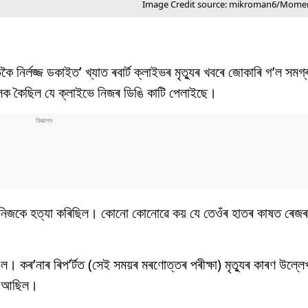
Image Credit source: mikroman6/Mome
ৈ নিৰ্লজ্জ ডকাইত’ খ্যাত ৰবাৰ্ট ক্লাইভৰ মৃত্যুৰ খবৰে জোকাৰি গ’ল সম
সকলক কৈছিল যে ক্লাইভে নিজৰ ডিঙি কাটি পেলাইছে।
ভে নিজকে হত্যা কৰিছিল। কোনো কোনোৱে কয় যে তেওঁৰ হাতৰ কাষত ৰেজ
ল। কৰ’নাৰ ৰিপ’ৰ্টত (সেই সময়ৰ মৰণোত্তৰ পৰীক্ষা) মৃত্যুৰ কাৰণ উল্লে
মম আছিল।