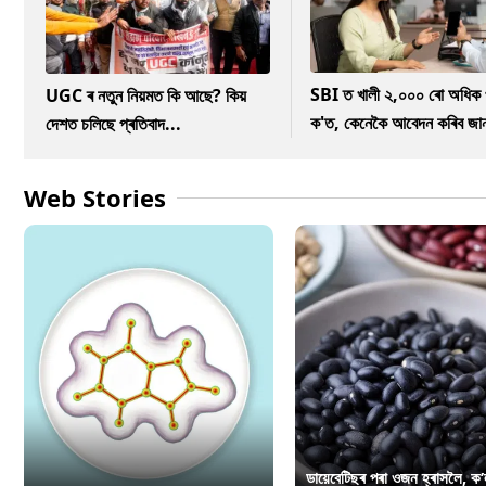
SBI ত খালী ২,০০০ ৰো অধিক 
UGC ৰ নতুন নিয়মত কি আছে? কিয়
ক'ত, কেনেকৈ আবেদন কৰিব জা
দেশত চলিছে প্ৰতিবাদ...
Web Stories
ডায়েবেটিছৰ পৰা ওজন হ্ৰাসলৈ, ক’