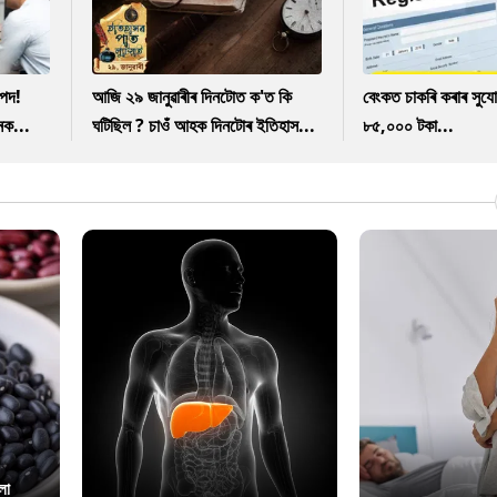
পদ!
আজি ২৯ জানুৱাৰীৰ দিনটোত ক'ত কি
বেংকত চাকৰি কৰাৰ সুযো
নক...
ঘটিছিল ? চাওঁ আহক দিনটোৰ ইতিহাস...
৮৫,০০০ টকা...
লা