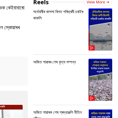
Reels
View More
ইভক কেইবাবাৰো
সৰ্থেবাৰীৰ কাপলা বিলত পৰিভ্ৰমী চৰাইৰ
কাকলি
লে স্কোৱাৰৰ
অজিত পাৱাৰৰ শেষ কৃত্য সম্পন্ন
অজিত পাৱাৰক শেষ শ্ৰদ্ধাঞ্জলি নীতিন