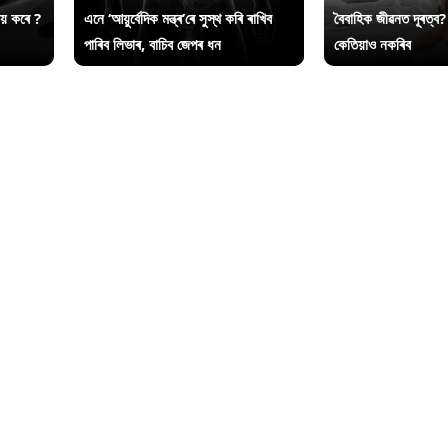
ায় কৰে ?
এনে ‘আয়ুৰ্বেদিক মন্ত্ৰ’ৰে সুস্থ কৰি ৰাখিব
বৈবাহিক জীৱনত দূৰত্ব?
পাৰিব লিভাৰ, বাচিব জেপৰ ধন
কেতিয়াও নকৰিব