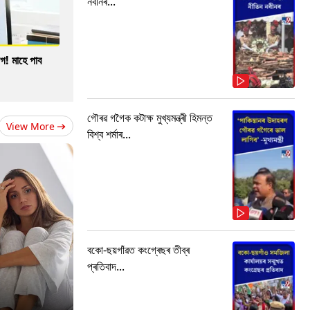
নবীনৰ...
গ! মাহে পাব
গৌৰৱ গগৈক কটাক্ষ মুখ্যমন্ত্ৰী হিমন্ত
View More
বিশ্ব শৰ্মাৰ...
বকো-ছয়গাঁৱত কংগ্ৰেছৰ তীব্ৰ
প্ৰতিবাদ...