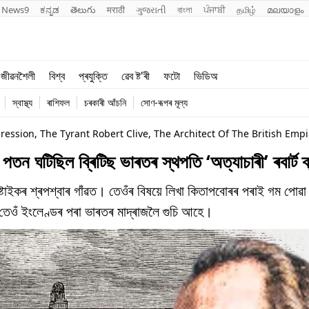
News9
ಕನ್ನಡ
తెలుగు
मराठी
ગુજરાતી
বাংলা
ਪੰਜਾਬੀ
தமிழ்
മലയാളം
শিক্ষা
বিশ্ব
জীৱনশৈলী
বিশ্ব
প্ৰযুক্তি
ৱেব ষ্ট'ৰী
ফটো
ভিডিঅ
খেল
প্ৰযুক্তি
স্বাস্থ্য
ৰাশিফল
চৰকাৰী আঁচনি
সোণ-ৰূপৰ মূল্য
জীৱনশৈলী
ession, The Tyrant Robert Clive, The Architect Of The British Empi
ঘটিছিল ব্ৰিটিছ ভাৰতৰ স্থপতি ‘অত্যাচাৰী’ ৰবাৰ্ট 
ইকৰ শ্ৰপশ্বাৰ গাঁৱত। তেওঁৰ বিষয়ে লিখা কিতাপবোৰৰ পৰাই গম পোৱা য
তেওঁ ইংলেণ্ডৰ পৰা ভাৰতৰ মাদ্ৰাজলৈ গুচি আহে।