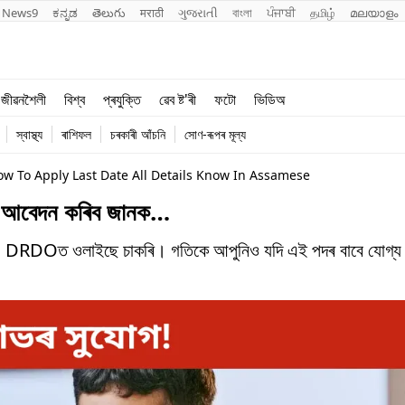
News9
ಕನ್ನಡ
తెలుగు
मराठी
ગુજરાતી
বাংলা
ਪੰਜਾਬੀ
தமிழ்
മലയാളം
শিক্ষা
বিশ্ব
জীৱনশৈলী
বিশ্ব
প্ৰযুক্তি
ৱেব ষ্ট'ৰী
ফটো
ভিডিঅ
খেল
প্ৰযুক্তি
স্বাস্থ্য
ৰাশিফল
চৰকাৰী আঁচনি
সোণ-ৰূপৰ মূল্য
জীৱনশৈলী
w To Apply Last Date All Details Know In Assamese
 আবেদন কৰিব জানক…
DRDOত ওলাইছে চাকৰি। গতিকে আপুনিও যদি এই পদৰ বাবে যোগ্য আ