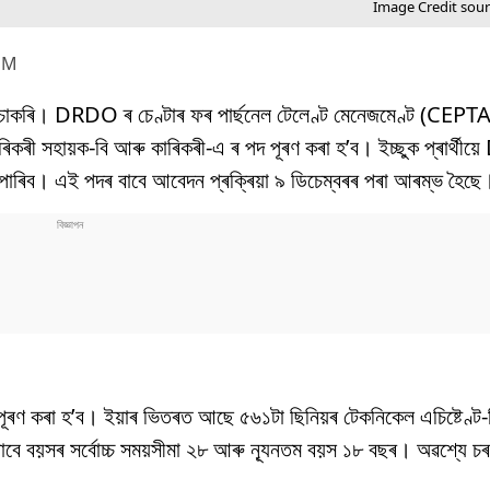
Image Credit sou
PM
ে চাকৰি। DRDO ৰ চেণ্টাৰ ফৰ পাৰ্ছনেল টেলেণ্ট মেনেজমেণ্ট (CEP
ৰিকৰী সহায়ক-বি আৰু কাৰিকৰী-এ ৰ পদ পূৰণ কৰা হ’ব। ইচ্ছুক প্ৰাৰ্থী
ৰিব। এই পদৰ বাবে আবেদন প্ৰক্ৰিয়া ৯ ডিচেম্বৰৰ পৰা আৰম্ভ হৈছে
পূৰণ কৰা হ’ব। ইয়াৰ ভিতৰত আছে ৫৬১টা ছিনিয়ৰ টেকনিকেল এচিষ্টেণ্ট
ে বয়সৰ সৰ্বোচ্চ সময়সীমা ২৮ আৰু ন্যূনতম বয়স ১৮ বছৰ। অৱশ্যে চৰ