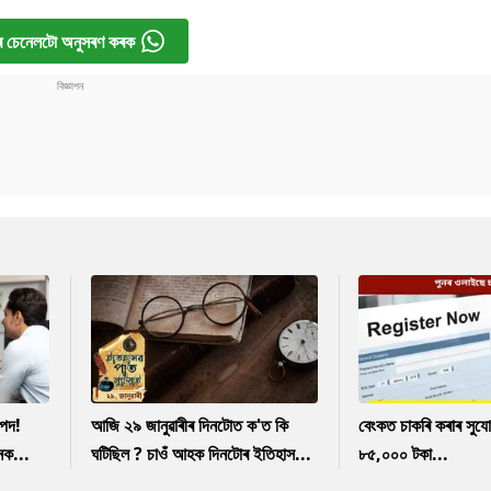
 চেনেলটো অনুসৰণ কৰক
পদ!
আজি ২৯ জানুৱাৰীৰ দিনটোত ক'ত কি
বেংকত চাকৰি কৰাৰ সুযো
নক...
ঘটিছিল ? চাওঁ আহক দিনটোৰ ইতিহাস...
৮৫,০০০ টকা...