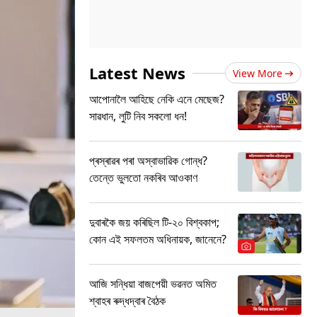
Latest News
View More
আপোনালৈ আহিছে নেকি এনে মেছেজ?
সাৱধান, লুটি নিব সকলো ধন!
প্ৰস্ৰাৱৰ পৰা অস্বাভাৱিক গোন্ধ?
তেন্তে ভুলতো নকৰিব আওকাণ
দুবাৰকৈ জয় কৰিছিল টি-২০ বিশ্বকাপ;
কোন এই সফলতম অধিনায়ক, জানেনে?
আজি সন্ধিয়া বাজপেয়ী ভৱনত অমিত
শ্বাহৰ ৰুদ্ধদ্বাৰ বৈঠক