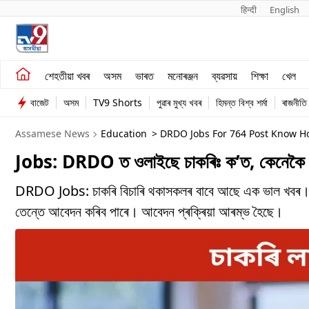
हिन्दी 
English
শেহতীয়া খবৰ
মনোৰঞ্জন
শেহতীয়া খবৰ
অসম
ভাৰত
মনোৰঞ্জন
ব্যৱসায়
শিক্ষা
খেল
অসম
ব্যৱসায়
বাজেট
অসম
TV9 Shorts
পুৱাৰ মুখ্য খবৰ
হিমন্ত বিশ্ব শৰ্মা
ৰাজনীতি
ভাৰত
Assamese News
Education
> DRDO Jobs For 764 Post Know Ho
Jobs: DRDO ত ওলাইছে চাকৰিঃ ক’ত, কেনেকৈ
DRDO Jobs: চাকৰি বিচাৰি থকাসকলৰ বাবে আছে এক ভাল খবৰ। 
তেন্তে আবেদন কৰিব পাৰে। আবেদন প্ৰক্ৰিয়া আৰম্ভ হৈছে।