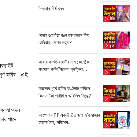
দিনটোৰ শীৰ্ষ খবৰ
কেৱল গুলপীয়া ৰঙৰ কাগজেৰে কিয়
মেৰিয়াই সোণৰ গহনা?
আধাৰ কাৰ্ডত স্বামীৰ নাম কেনেকৈ
েবছাইট
সংযোগ কৰিব?জানক প্ৰক্ৰিয়া...
ূৰ্ণ কৰিব। এই
অৱসৰৰ পূৰ্বে ছবিত কণ্ঠদান কৰিলে
কিমান টকা পাইছিল অৰিজিৎ সিঙে?
সকলক আবেদন
আপোনাৰ PF একাউণ্টত জমা হ’ব হাজাৰ
 চাব পাৰে।
হাজাৰ টকা, সবিশেষ...