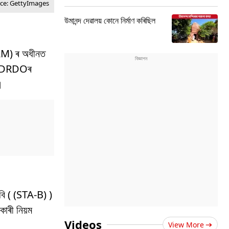
rce: GettyImages
উমানন্দ দেৱালয় কোনে নিৰ্মাণ কৰিছিল
TAM) ৰ অধীনত
য়ে DRDOৰ
।
-বি ( (STA-B) )
কাৰী নিয়ম
Videos
View More