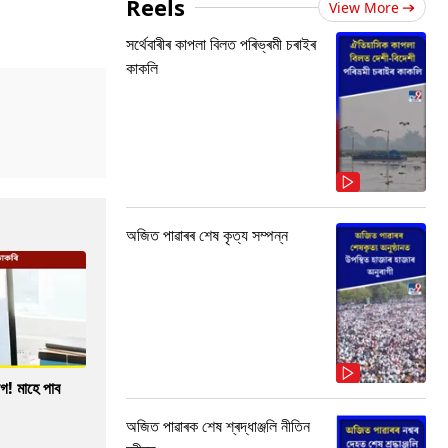
Reels
View More
সৰ্থেবাৰীৰ কাপলা বিলত পৰিভ্ৰমী চৰাইৰ
কাকলি
অজিত পাৱাৰৰ শেষ কৃত্য সম্পন্ন
গ! মাহে পাব
অজিত পাৱাৰক শেষ শ্ৰদ্ধাঞ্জলি নীতিন