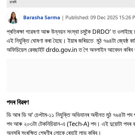
চাকৰি
Barasha Sarma
|
Published:
09 Dec 2025 15:26 
প্ৰতিৰক্ষা গৱেষণা আৰু উন্নয়ন সংস্থা চমুকৈ DRDO’ ত ওলাইছ
এই নিযুক্তি ঘোষণা কৰা হৈছে। ইয়াৰ জৰিয়তে মুঠ ৭৬৪টা জ্যেষ্ঠ কা
অফিচিয়েল ৱেবছাইট drdo.gov.in ত গৈ অনলাইন আবেদন কৰিব পা
পদৰ বিৱৰণ
ডি আৰ ডি অ’ চেপ্টাম-১১ নিযুক্তি অভিযানৰ অধীনত মুঠ ৭৬৪টা পদ 
পদ আৰু ২০৩টা টেকনিচিয়ান-এ (Tech-A) পদ। এই দুয়োটা পদৰ বাব
অনুসৰি সংৰক্ষিত শ্ৰেণীৰ লোকে ৰেহাই লাভ কৰিব।