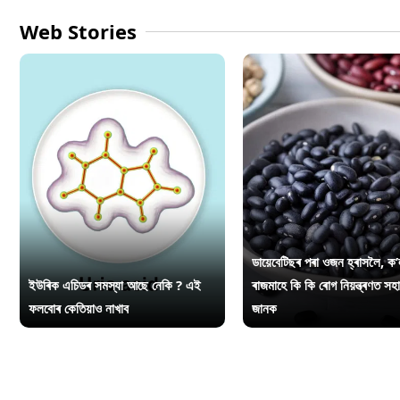
Web Stories
ডায়েবেটিছৰ পৰা ওজন হ্ৰাসলৈ, ক’
ইউৰিক এচিডৰ সমস্যা আছে নেকি ? এই
ৰাজমাহে কি কি ৰোগ নিয়ন্ত্ৰণত সহ
ফলবোৰ কেতিয়াও নাখাব
জানক