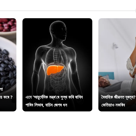
লা
ায় কৰে ?
এনে ‘আয়ুৰ্বেদিক মন্ত্ৰ’ৰে সুস্থ কৰি ৰাখিব
বৈবাহিক জীৱনত দূৰত্ব?
পাৰিব লিভাৰ, বাচিব জেপৰ ধন
কেতিয়াও নকৰিব