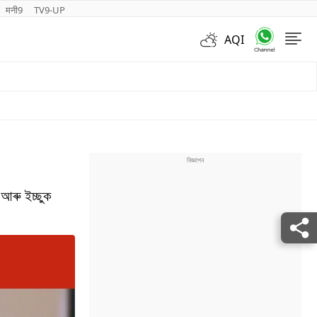
मनी9
TV9-UP
AQI
Videos
ৰু ইচ্ছুক