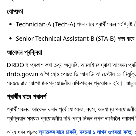
যোগ্য়তা
Technician-A (Tech-A) পদৰ বাবে প্ৰাৰ্থীসকল সংশ্লিষ্ট ট
Senior Technical Assistant-B (STA-B) পদৰ বাবে ডিপ্ল
আবেদন প্ৰক্ৰিয়া
DRDO ই প্ৰকাশ কৰা তথ্য অনুসৰি, অনলাইনৰ দ্বাৰা আবেদন প্ৰক্ৰ
drdo.gov.in ত গৈ হোম পেজত ডি আৰ ডি অ’ চেপ্টাম ১১ নিযুক্তি ল
সময়চোৱাত আপোনাক প্ৰয়োজনীয় নথি-পত্ৰৰ প্ৰয়োজন হ’ব। মাচুল
প্ৰাৰ্থীৰ বাবে পৰামৰ্শ
প্ৰাৰ্থীসকলক আবেদন কৰাৰ পূৰ্বে যোগ্যতা, বয়স, অন্যান্য প্ৰয়োজন
প্ৰক্ৰিয়াৰ সময়ত প্ৰয়োজনীয় নথি-পত্ৰ নিজৰ লগত ৰাখিবলৈ পৰামৰ
অন্য খবৰ পঢ়কঃ
স্নাতকৰ বাবে চাকৰি, দৰমহা ১ লাখৰ ওপৰত! ক’ত