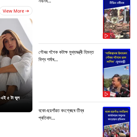
নবীনৰ...
View More
গৌৰৱ গগৈক কটাক্ষ মুখ্যমন্ত্ৰী হিমন্ত
বিশ্ব শৰ্মাৰ...
 এই ৫ টা ভুল
বকো-ছয়গাঁৱত কংগ্ৰেছৰ তীব্ৰ
প্ৰতিবাদ...