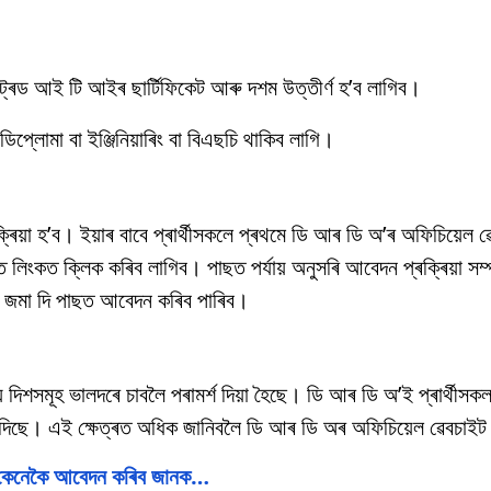
্ৰেড আই টি আইৰ ছাৰ্টিফিকেট আৰু দশম উত্তীৰ্ণ হ’ব লাগিব।
োমা বা ইঞ্জিনিয়াৰিং বা বিএছচি থাকিব লাগি।
িয়া হ’ব। ইয়াৰ বাবে প্ৰাৰ্থীসকলে প্ৰথমে ডি আৰ ডি অ’ৰ অফিচিয়েল ৱ
িংকত ক্লিক কৰিব লাগিব। পাছত পৰ্যায় অনুসৰি আবেদন প্ৰক্ৰিয়া সম্প
 জমা দি পাছত আবেদন কৰিব পাৰিব।
ীয় দিশসমূহ ভালদৰে চাবলৈ পৰামৰ্শ দিয়া হৈছে। ডি আৰ ডি অ’ই প্ৰাৰ্থী
্শ দিছে। এই ক্ষেত্ৰত অধিক জানিবলৈ ডি আৰ ডি অৰ অফিচিয়েল ৱেবচাইট
, কেনেকৈ আবেদন কৰিব জানক…