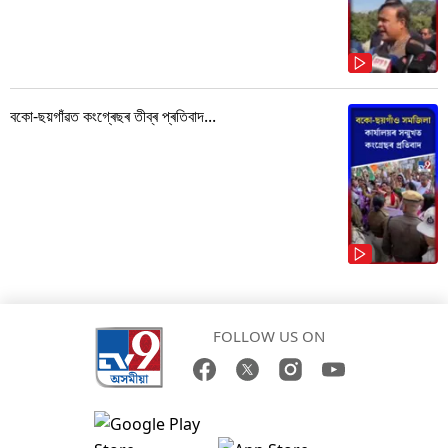
বকো-ছয়গাঁৱত কংগ্ৰেছৰ তীব্ৰ প্ৰতিবাদ...
FOLLOW US ON