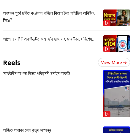
অৱসৰৰ পূৰ্বে ছবিত কণ্ঠদান কৰিলে কিমান টকা পাইছিল অৰিজিৎ
সিঙে?
আপোনাৰ PF একাউণ্টত জমা হ’ব হাজাৰ হাজাৰ টকা, সবিশেষ...
Reels
View More
সৰ্থেবাৰীৰ কাপলা বিলত পৰিভ্ৰমী চৰাইৰ কাকলি
অজিত পাৱাৰৰ শেষ কৃত্য সম্পন্ন