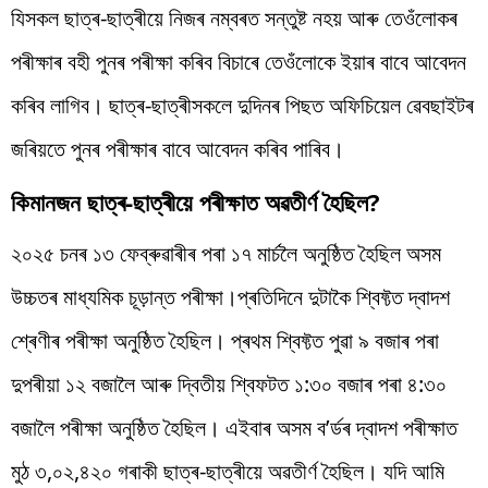
যিসকল ছাত্ৰ-ছাত্ৰীয়ে নিজৰ নম্বৰত সন্তুষ্ট নহয় আৰু তেওঁলোকৰ
পৰীক্ষাৰ বহী পুনৰ পৰীক্ষা কৰিব বিচাৰে তেওঁলোকে ইয়াৰ বাবে আবেদন
কৰিব লাগিব। ছাত্ৰ-ছাত্ৰীসকলে দুদিনৰ পিছত অফিচিয়েল ৱেবছাইটৰ
জৰিয়তে পুনৰ পৰীক্ষাৰ বাবে আবেদন কৰিব পাৰিব।
কিমানজন ছাত্ৰ-ছাত্ৰীয়ে পৰীক্ষাত অৱতীৰ্ণ হৈছিল?
২০২৫ চনৰ ১৩ ফেব্ৰুৱাৰীৰ পৰা ১৭ মাৰ্চলৈ অনুষ্ঠিত হৈছিল অসম
উচ্চতৰ মাধ্যমিক চূড়ান্ত পৰীক্ষা।প্ৰতিদিনে দুটাকৈ শ্বিফ্টত দ্বাদশ
শ্ৰেণীৰ পৰীক্ষা অনুষ্ঠিত হৈছিল। প্ৰথম শ্বিফ্টত পুৱা ৯ বজাৰ পৰা
দুপৰীয়া ১২ বজালৈ আৰু দ্বিতীয় শ্বিফটত ১:৩০ বজাৰ পৰা ৪:৩০
বজালৈ পৰীক্ষা অনুষ্ঠিত হৈছিল। এইবাৰ অসম ব’ৰ্ডৰ দ্বাদশ পৰীক্ষাত
মুঠ ৩,০২,৪২০ গৰাকী ছাত্ৰ-ছাত্ৰীয়ে অৱতীৰ্ণ হৈছিল। যদি আমি