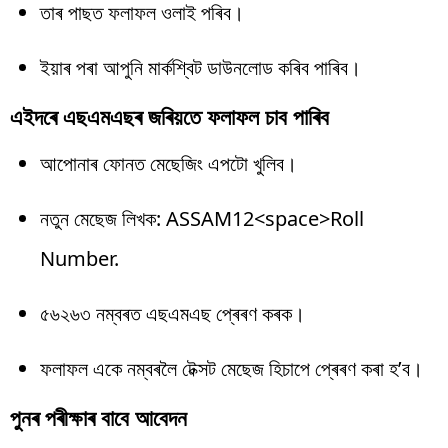
তাৰ পাছত ফলাফল ওলাই পৰিব।
ইয়াৰ পৰা আপুনি মাৰ্কশ্বিট ডাউনলোড কৰিব পাৰিব।
এইদৰে এছএমএছৰ জৰিয়তে ফলাফল চাব পাৰিব
আপোনাৰ ফোনত মেছেজিং এপটো খুলিব।
নতুন মেছেজ লিখক: ASSAM12<space>Roll
Number.
৫৬২৬৩ নম্বৰত এছএমএছ প্ৰেৰণ কৰক।
ফলাফল একে নম্বৰলৈ টেক্সট মেছেজ হিচাপে প্ৰেৰণ কৰা হ’ব।
পুনৰ পৰীক্ষাৰ বাবে আবেদন