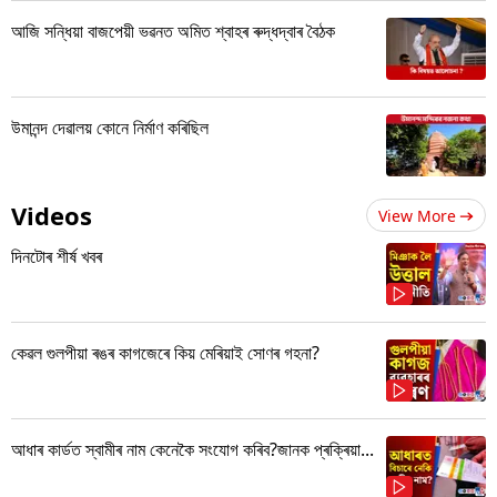
আজি সন্ধিয়া বাজপেয়ী ভৱনত অমিত শ্বাহৰ ৰুদ্ধদ্বাৰ বৈঠক
উমানন্দ দেৱালয় কোনে নিৰ্মাণ কৰিছিল
Videos
View More
দিনটোৰ শীৰ্ষ খবৰ
কেৱল গুলপীয়া ৰঙৰ কাগজেৰে কিয় মেৰিয়াই সোণৰ গহনা?
আধাৰ কাৰ্ডত স্বামীৰ নাম কেনেকৈ সংযোগ কৰিব?জানক প্ৰক্ৰিয়া...