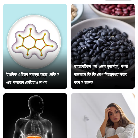
ডায়েবেটিছৰ পৰা ওজন হ্ৰাসলৈ, ক’লা
ইউৰিক এচিডৰ সমস্যা আছে নেকি ?
ৰাজমাহে কি কি ৰোগ নিয়ন্ত্ৰণত সহায়
এই ফলবোৰ কেতিয়াও নাখাব
কৰে ? জানক