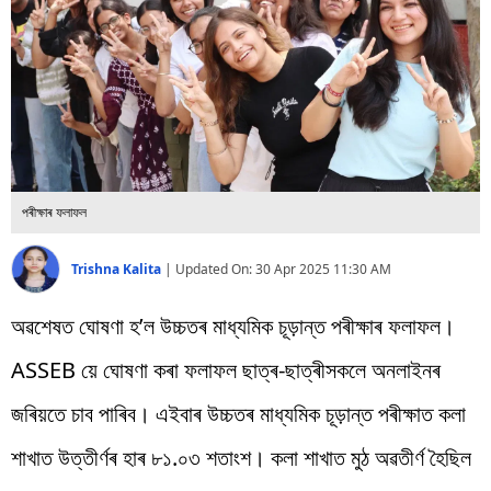
বিশ্ব
প্ৰযুক্তি
Videos
পৰীক্ষাৰ ফলাফল
Trishna Kalita
|
Updated On:
30 Apr 2025 11:30 AM
অৱশেষত ঘোষণা হ’ল উচ্চতৰ মাধ্যমিক চূড়ান্ত পৰীক্ষাৰ ফলাফল।
ASSEB য়ে ঘোষণা কৰা ফলাফল ছাত্ৰ-ছাত্ৰীসকলে অনলাইনৰ
জৰিয়তে চাব পাৰিব। এইবাৰ উচ্চতৰ মাধ্যমিক চূড়ান্ত পৰীক্ষাত কলা
শাখাত উত্তীৰ্ণৰ হাৰ ৮১.০৩ শতাংশ। কলা শাখাত মুঠ অৱতীৰ্ণ হৈছিল