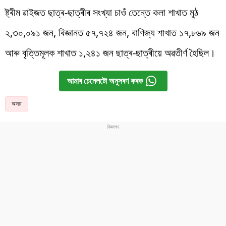
ষ্ট্ৰীম ৱাইজত ছাত্ৰ-ছাত্ৰীৰ সংখ্যা চাওঁ তেন্তে কলা শাখাত মুঠ
২,৩০,০৯১ জন, বিজ্ঞানত ৫৭,৭২৪ জন, বাণিজ্য শাখাত ১৭,৮৬৯ জন
আৰু বৃত্তিমূলক শাখাত ১,২৪১ জন ছাত্ৰ-ছাত্ৰীয়ে অৱতীৰ্ণ হৈছিল।
আমাৰ চেনেলটো অনুসৰণ কৰক
অসম