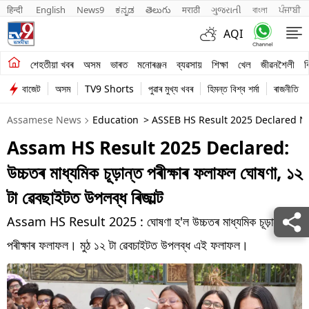
हिन्दी 
English
News9
ಕನ್ನಡ
తెలుగు
मराठी
ગુજરાતી
বাংলা
ਪੰਜਾਬੀ
AQI
শেহতীয়া খবৰ
শেহতীয়া খবৰ
অসম
ভাৰত
মনোৰঞ্জন
ব্যৱসায়
শিক্ষা
খেল
জীৱনশৈলী
ব
বাজেট
অসম
TV9 Shorts
পুৱাৰ মুখ্য খবৰ
হিমন্ত বিশ্ব শৰ্মা
ৰাজনীতি
অসম
Assamese News
Education
> ASSEB HS Result 2025 Declared Ne
ভাৰত
Assam HS Result 2025 Declared:
মনোৰঞ্জন
উচ্চতৰ মাধ্যমিক চূড়ান্ত পৰীক্ষাৰ ফলাফল ঘোষণা, ১২
ব্যৱসায়
টা ৱেবছাইটত উপলব্ধ ৰিজাল্ট
শিক্ষা
Assam HS Result 2025 : ঘোষণা হ'ল উচ্চতৰ মাধ্যমিক চূড়ান্ত
পৰীক্ষাৰ ফলাফল। মুঠ ১২ টা ৱেবচাইটত উপলব্ধ এই ফলাফল।
খেল
জীৱনশৈলী