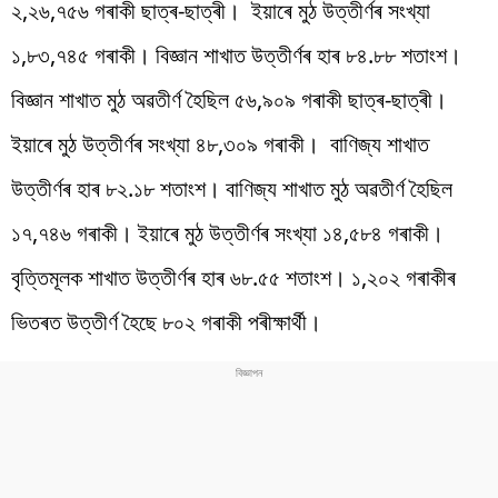
২,২৬,৭৫৬ গৰাকী ছাত্ৰ-ছাত্ৰী। ইয়াৰে মুঠ উত্তীৰ্ণৰ সংখ্যা
১,৮৩,৭৪৫ গৰাকী। বিজ্ঞান শাখাত উত্তীৰ্ণৰ হাৰ ৮৪.৮৮ শতাংশ।
বিজ্ঞান শাখাত মুঠ অৱতীৰ্ণ হৈছিল ৫৬,৯০৯ গৰাকী ছাত্ৰ-ছাত্ৰী।
ইয়াৰে মুঠ উত্তীৰ্ণৰ সংখ্যা ৪৮,৩০৯ গৰাকী। বাণিজ্য শাখাত
উত্তীৰ্ণৰ হাৰ ৮২.১৮ শতাংশ। বাণিজ্য শাখাত মুঠ অৱতীৰ্ণ হৈছিল
১৭,৭৪৬ গৰাকী। ইয়াৰে মুঠ উত্তীৰ্ণৰ সংখ্যা ১৪,৫৮৪ গৰাকী।
বৃত্তিমূলক শাখাত উত্তীৰ্ণৰ হাৰ ৬৮.৫৫ শতাংশ। ১,২০২ গৰাকীৰ
ভিতৰত উত্তীৰ্ণ হৈছে ৮০২ গৰাকী পৰীক্ষাৰ্থী।