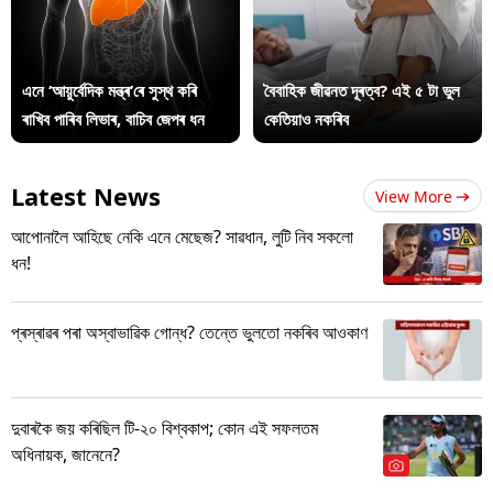
এনে ‘আয়ুৰ্বেদিক মন্ত্ৰ’ৰে সুস্থ কৰি
বৈবাহিক জীৱনত দূৰত্ব? এই ৫ টা ভুল
ৰাখিব পাৰিব লিভাৰ, বাচিব জেপৰ ধন
কেতিয়াও নকৰিব
Latest News
View More
আপোনালৈ আহিছে নেকি এনে মেছেজ? সাৱধান, লুটি নিব সকলো
ধন!
প্ৰস্ৰাৱৰ পৰা অস্বাভাৱিক গোন্ধ? তেন্তে ভুলতো নকৰিব আওকাণ
দুবাৰকৈ জয় কৰিছিল টি-২০ বিশ্বকাপ; কোন এই সফলতম
অধিনায়ক, জানেনে?