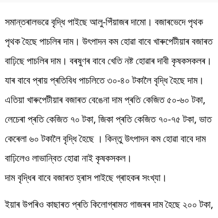
সমান্তৰালভৱে বৃদ্ধি পাইছে আলু-পিঁয়াজৰ দামো। বজাৰভেদে পৃথক
পৃথক হৈছে পাচলিৰ দাম। উৎপাদন কম হোৱা বাবে খাৰুপেটীয়াৰ বজাৰত
বাঢ়িছে পাচলিৰ দাম। বৰষুণৰ বাবে খেতি নষ্ট হোৱাৰ দাবী কৃষকসকলৰ।
যাৰ বাবে প্ৰায় প্ৰতিবিধ পাচলিতে ৩০-৪০ টকালৈ বৃদ্ধি হৈছে দাম।
এতিয়া খাৰুপেটীয়াৰ বজাৰত বেঙেনা দাম প্ৰতি কেজিত ৫০-৬০ টকা,
লেচেৰা প্ৰতি কেজিত ৭০ টকা, জিকা প্ৰতি কেজিত ৭০-৭৫ টকা, ভাত
কেৰেলা ৬০ টকালৈ বৃদ্ধি হৈছে । কিন্তু উৎপাদন কম হোৱা বাবে দাম
বাঢ়িলেও লাভান্বিত হোৱা নাই কৃষকসকল।
দাম বৃদ্ধিৰ বাবে বজাৰত হ্ৰাস পাইছে গ্ৰাহকৰ সংখ্যা।
ইয়াৰ উপৰিও কাছাৰত প্ৰতি কিলোগ্ৰামত গাজৰৰ দাম হৈছে ২০০ টকা,