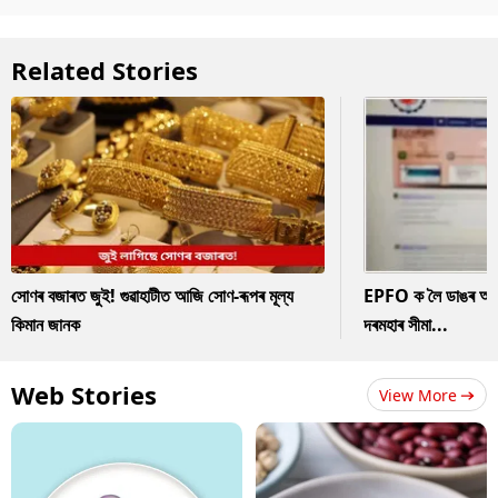
Related Stories
সোণৰ বজাৰত জুই! গুৱাহাটীত আজি সোণ-ৰূপৰ মূল্য
EPFO ক লৈ ডাঙৰ আপডে
কিমান জানক
দৰমহাৰ সীমা...
Web Stories
View More