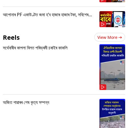
আপোনাৰ PF একাউণ্টত জমা হ’ব হাজাৰ হাজাৰ টকা, সবিশেষ...
Reels
View More
সৰ্থেবাৰীৰ কাপলা বিলত পৰিভ্ৰমী চৰাইৰ কাকলি
অজিত পাৱাৰৰ শেষ কৃত্য সম্পন্ন