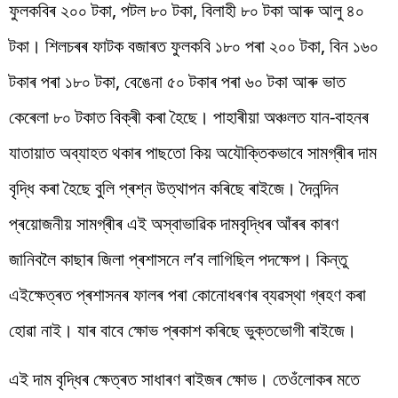
ফুলকবিৰ ২০০ টকা, পটল ৮০ টকা, বিলাহী ৮০ টকা আৰু আলু ৪০
টকা। শিলচৰৰ ফাটক বজাৰত ফুলকবি ১৮০ পৰা ২০০ টকা, বিন ১৬০
টকাৰ পৰা ১৮০ টকা, বেঙেনা ৫০ টকাৰ পৰা ৬০ টকা আৰু ভাত
কেৰেলা ৮০ টকাত বিক্ৰী কৰা হৈছে। পাহাৰীয়া অঞ্চলত যান-বাহনৰ
যাতায়াত অব্যাহত থকাৰ পাছতো কিয় অযৌক্তিকভাবে সামগ্ৰীৰ দাম
বৃদ্ধি কৰা হৈছে বুলি প্ৰশ্ন উত্থাপন কৰিছে ৰাইজে। দৈনন্দিন
প্ৰয়োজনীয় সামগ্ৰীৰ এই অস্বাভাৱিক দামবৃদ্ধিৰ আঁৰৰ কাৰণ
জানিবলৈ কাছাৰ জিলা প্ৰশাসনে ল’ব লাগিছিল পদক্ষেপ। কিন্তু
এইক্ষেত্ৰত প্ৰশাসনৰ ফালৰ পৰা কোনোধৰণৰ ব্যৱস্থা গ্ৰহণ কৰা
হোৱা নাই। যাৰ বাবে ক্ষোভ প্ৰকাশ কৰিছে ভুক্তভোগী ৰাইজে।
এই দাম বৃদ্ধিৰ ক্ষেত্ৰত সাধাৰণ ৰাইজৰ ক্ষোভ। তেওঁলোকৰ মতে