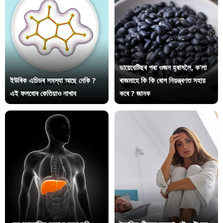
ডায়েবেটিছৰ পৰা ওজন হ্ৰাসলৈ, ক’লা
ইউৰিক এচিডৰ সমস্যা আছে নেকি ?
ৰাজমাহে কি কি ৰোগ নিয়ন্ত্ৰণত সহায়
এই ফলবোৰ কেতিয়াও নাখাব
কৰে ? জানক