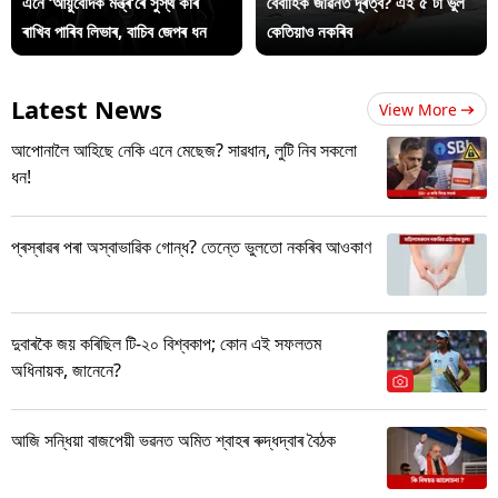
এনে ‘আয়ুৰ্বেদিক মন্ত্ৰ’ৰে সুস্থ কৰি
বৈবাহিক জীৱনত দূৰত্ব? এই ৫ টা ভুল
ৰাখিব পাৰিব লিভাৰ, বাচিব জেপৰ ধন
কেতিয়াও নকৰিব
Latest News
View More
আপোনালৈ আহিছে নেকি এনে মেছেজ? সাৱধান, লুটি নিব সকলো
ধন!
প্ৰস্ৰাৱৰ পৰা অস্বাভাৱিক গোন্ধ? তেন্তে ভুলতো নকৰিব আওকাণ
দুবাৰকৈ জয় কৰিছিল টি-২০ বিশ্বকাপ; কোন এই সফলতম
অধিনায়ক, জানেনে?
আজি সন্ধিয়া বাজপেয়ী ভৱনত অমিত শ্বাহৰ ৰুদ্ধদ্বাৰ বৈঠক