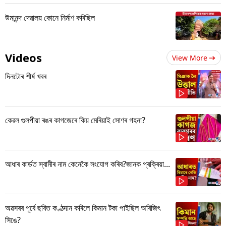
উমানন্দ দেৱালয় কোনে নিৰ্মাণ কৰিছিল
Videos
View More
দিনটোৰ শীৰ্ষ খবৰ
কেৱল গুলপীয়া ৰঙৰ কাগজেৰে কিয় মেৰিয়াই সোণৰ গহনা?
আধাৰ কাৰ্ডত স্বামীৰ নাম কেনেকৈ সংযোগ কৰিব?জানক প্ৰক্ৰিয়া...
অৱসৰৰ পূৰ্বে ছবিত কণ্ঠদান কৰিলে কিমান টকা পাইছিল অৰিজিৎ
সিঙে?