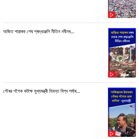
অজিত পাৱাৰক শেষ শ্ৰদ্ধাঞ্জলি নীতিন নবীনৰ...
গৌৰৱ গগৈক কটাক্ষ মুখ্যমন্ত্ৰী হিমন্ত বিশ্ব শৰ্মাৰ...