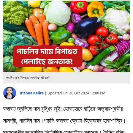
বিশ্ব
প্ৰযুক্তি
Videos
পাচলিৰ দামে বিপাঙত পেলাইছে ৰাইজক!
Trishna Kalita
|
Updated On:
20 Oct 2024 12:00 PM
বজাৰত জ্বলিছে দাম বৃদ্ধিৰ জুই! হোৰাহোৰে বাঢ়িছে অত্যাৱশ্যকীয়
সামগ্ৰী, পাচলিৰ দাম।পাচলি বজাৰত ক্ৰেতা-বিক্ৰেতাৰ হাৰাশাস্তি।
মধ্যভোগীৰ দপদপনিত দিকবিদিক হেৰুৱাইছে গ্ৰাহকে। দৈনিক বৃদ্ধি