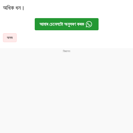
অধিক ধন।
আমাৰ চেনেলটো অনুসৰণ কৰক
অসম