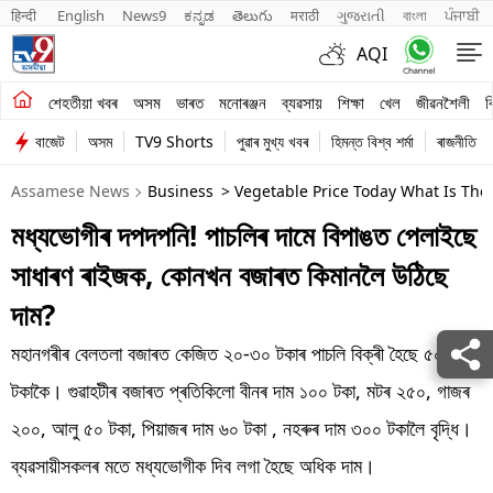
हिन्दी 
English
News9
ಕನ್ನಡ
తెలుగు
मराठी
ગુજરાતી
বাংলা
ਪੰਜਾਬੀ
AQI
শেহতীয়া খবৰ
শেহতীয়া খবৰ
অসম
ভাৰত
মনোৰঞ্জন
ব্যৱসায়
শিক্ষা
খেল
জীৱনশৈলী
ব
বাজেট
অসম
TV9 Shorts
পুৱাৰ মুখ্য খবৰ
হিমন্ত বিশ্ব শৰ্মা
ৰাজনীতি
অসম
Assamese News
Business
> Vegetable Price Today What Is The
ভাৰত
মধ্যভোগীৰ দপদপনি! পাচলিৰ দামে বিপাঙত পেলাইছে
মনোৰঞ্জন
সাধাৰণ ৰাইজক, কোনখন বজাৰত কিমানলৈ উঠিছে
ব্যৱসায়
দাম?
শিক্ষা
মহানগৰীৰ বেলতলা বজাৰত কেজিত ২০-৩০ টকাৰ পাচলি বিক্ৰী হৈছে ৫০
টকাকৈ। গুৱাহটীৰ বজাৰত প্ৰতিকিলো বীনৰ দাম ১০০ টকা, মটৰ ২৫০, গাজৰ
খেল
২০০, আলু ৫০ টকা, পিয়াজৰ দাম ৬০ টকা , নহৰুৰ দাম ৩০০ টকালৈ বৃদ্ধি।
জীৱনশৈলী
ব্যৱসায়ীসকলৰ মতে মধ্যভোগীক দিব লগা হৈছে অধিক দাম।