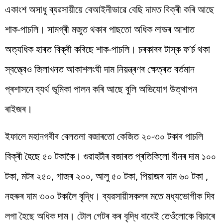
একাংশ অসাধু ব্যৱসায়ীয়ে বেআইনীভাৱে বেছি দামত বিক্ৰী কৰি আছে
শাক-পাচলি। সামগ্ৰী মজুত থকাৰ পাছতো অধিক লাভৰ আশাত
অত্যধিক হাৰত বিক্ৰী কৰিছে শাক-পাচলি। চৰকাৰৰ টাস্ক ফ’ৰ্চ থকা
স্বত্ত্বেও জিলাখনত আকাশলংঘী দাম নিয়ন্ত্ৰণৰ ক্ষেত্ৰত বৰ্তমান
প্ৰশাসনে ব্যৰ্থ ভূমিকা পালন কৰি আছে বুলি অভিযোগ উত্থাপন
ৰাইজৰ।
ইফালে মহানগৰীৰ বেলতলা বজাৰতো কেজিত ২০-৩০ টকাৰ পাচলি
বিক্ৰী হৈছে ৫০ টকাকৈ। গুৱাহটীৰ বজাৰত প্ৰতিকিলো বীনৰ দাম ১০০
টকা, মটৰ ২৫০, গাজৰ ২০০, আলু ৫০ টকা, পিয়াজৰ দাম ৬০ টকা ,
নহৰুৰ দাম ৩০০ টকালৈ বৃদ্ধি। ব্যৱসায়ীসকলৰ মতে মধ্যভোগীক দিব
লগা হৈছে অধিক দাম। টোল গেটৰ কৰ বৃদ্ধি বাবেই তেওঁলোকে বিচাৰে