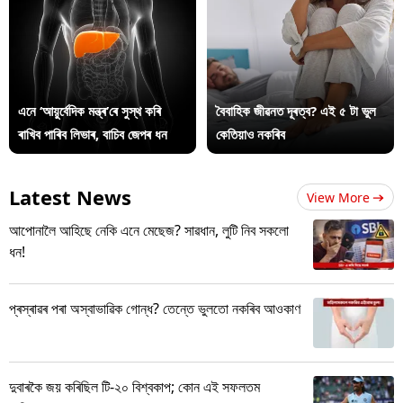
এনে ‘আয়ুৰ্বেদিক মন্ত্ৰ’ৰে সুস্থ কৰি
বৈবাহিক জীৱনত দূৰত্ব? এই ৫ টা ভুল
ৰাখিব পাৰিব লিভাৰ, বাচিব জেপৰ ধন
কেতিয়াও নকৰিব
Latest News
View More
আপোনালৈ আহিছে নেকি এনে মেছেজ? সাৱধান, লুটি নিব সকলো
ধন!
প্ৰস্ৰাৱৰ পৰা অস্বাভাৱিক গোন্ধ? তেন্তে ভুলতো নকৰিব আওকাণ
দুবাৰকৈ জয় কৰিছিল টি-২০ বিশ্বকাপ; কোন এই সফলতম