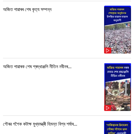
অজিত পাৱাৰৰ শেষ কৃত্য সম্পন্ন
অজিত পাৱাৰক শেষ শ্ৰদ্ধাঞ্জলি নীতিন নবীনৰ...
গৌৰৱ গগৈক কটাক্ষ মুখ্যমন্ত্ৰী হিমন্ত বিশ্ব শৰ্মাৰ...