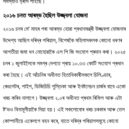
সমস্যাও হ্ৰাস পাইছে।
২০১৬ চনত আৰম্ভ হৈছিল উজ্জ্বলা যোজনা
২০১৬ চনৰ মে’ মাহৰ পৰা আৰম্ভ হোৱা প্ৰধানমন্ত্ৰী উজ্জ্বলা যোজনাৰ
উদ্দেশ্য আছিল দৰিদ্ৰ পৰিয়াল, বিশেষকৈ মহিলাসকলক কোনো ধৰণৰ
আগতীয়া জমা ধন নোহোৱাকৈ এল পি জি সংযোগ প্ৰদান কৰা। ২০২৫
চনৰ ১ জুলাইলৈকে সমগ্ৰ দেশতে প্ৰায় ১০.৩৩ কোটি সংযোগ প্ৰদান
কৰা হৈছে। এই আঁচনিৰ অধীনত হিতাধিকাৰীসকলে চিলিণ্ডাৰ,
ৰেগুলেটৰ, পাইপ, ডিজিচিচি পুস্তিকা আৰু ইনষ্টলেচন চাৰ্জৰ বাবে একো
খৰচ কৰিব নালাগে। উজ্জ্বলা ২.০ৰ অধীনত প্ৰথম ৰিফিল আৰু এটা
ষ্ট’ভও বিনামূলীয়াকৈ দিয়া হয়। এই সকলোবোৰ খৰচ চৰকাৰ আৰু তেল
কোম্পানীয়ে একেলগে বহন কৰে, যাতে দৰিদ্ৰ পৰিয়ালসমূহে কোনো