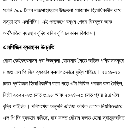
সলনি ৩০০ টকাৰ ৰাজসাহায্যৰে উজ্জ্বলা যোজনাৰ হিতাধিকাৰীৰ বাবে
সস্তা হ’ব এলপিজি। এই পদক্ষেপে ৰন্ধন গেছৰ নিৰন্তৰ আৰু
অৰ্থনৈতিক ব্যৱহাৰ বৃদ্ধি কৰিব বুলি চৰকাৰৰ বিশ্বাস।
এলপিজিৰ ব্যৱহাৰৰ উন্নতি
যোৱা কেইবছৰমানৰ পৰা উজ্জ্বলা যোজনাৰ সৈতে জড়িত পৰিয়ালসমূহৰ
মাজত এল পি জিৰ ব্যৱহাৰ ক্ৰমাগতভাৱে বৃদ্ধি পাইছে। ২০১৯-২০
চনত প্ৰতিজন হিতাধিকাৰীৰ বাবে গড়ে ৩টা ৰিফিল প্ৰদান কৰা হৈছিল,
যিটো ২০২২-২৩ চনত ৩.৬৮ আৰু ২০২৪-২৫ চনত প্ৰায় ৪.৪৭লৈ
বৃদ্ধি পাইছিল। পৰিসংখ্যা অনুসৰি এতিয়া অধিক লোকে নিয়মিতভাৱে
এল পি জি ব্যৱহাৰ কৰিছে, যাৰ ফলত ধোঁৱাৰ ফলত হোৱা স্বাস্থ্যজনিত