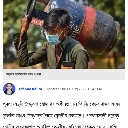
বিশ্ব
প্ৰযুক্তি
Videos
উজ্জ্বলা হিতাধিকাৰীৰ বাবে সুখবৰ!
Trishna Kalita
|
Updated On:
11 Aug 2025 15:43 PM
প্ৰধানমন্ত্ৰী উজ্জ্বলা যোজনাৰ অধীনত এল পি জি গেছৰ ৰাজসাহায্য
সন্দৰ্ভত ডাঙৰ সিদ্ধান্ত লৈছে কেন্দ্ৰীয় চৰকাৰে। প্ৰধানমন্ত্ৰী নৰেন্দ্ৰ
মোদীৰ অধ্যক্ষতাত অনুষ্ঠিত কেন্দ্ৰীয় কেবিনেট বৈঠকত ১৪.২ কেজি