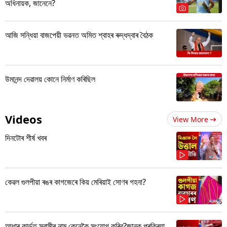
অধিনায়ক, জানেনে?
আজি সন্ধিয়া বাজপেয়ী ভৱনত অমিত শ্বাহৰ ৰুদ্ধদ্বাৰ বৈঠক
উমানন্দ দেৱালয় কোনে নিৰ্মাণ কৰিছিল
Videos
View More
দিনটোৰ শীৰ্ষ খবৰ
কেৱল গুলপীয়া ৰঙৰ কাগজেৰে কিয় মেৰিয়াই সোণৰ গহনা?
আধাৰ কাৰ্ডত স্বামীৰ নাম কেনেকৈ সংযোগ কৰিব?জানক প্ৰক্ৰিয়া...