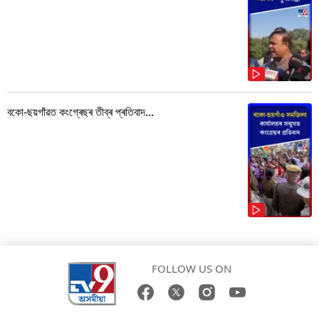
বকো-ছয়গাঁৱত কংগ্ৰেছৰ তীব্ৰ প্ৰতিবাদ...
FOLLOW US ON