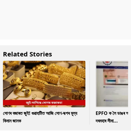
Related Stories
সোণৰ বজাৰত জুই! গুৱাহাটীত আজি সোণ-ৰূপৰ মূল্য
EPFO ক লৈ ডাঙৰ আপডে
কিমান জানক
দৰমহাৰ সীমা...