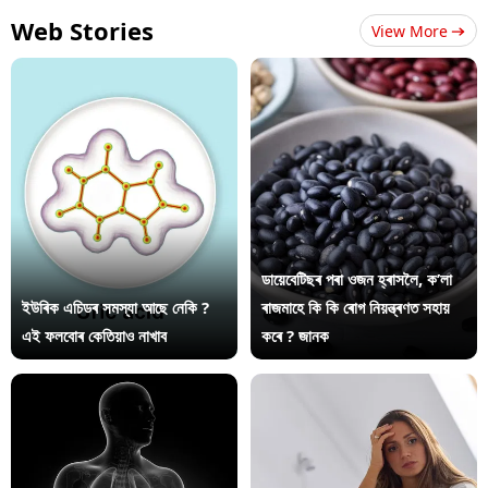
Web Stories
View More
ডায়েবেটিছৰ পৰা ওজন হ্ৰাসলৈ, ক’লা
ইউৰিক এচিডৰ সমস্যা আছে নেকি ?
ৰাজমাহে কি কি ৰোগ নিয়ন্ত্ৰণত সহায়
এই ফলবোৰ কেতিয়াও নাখাব
কৰে ? জানক