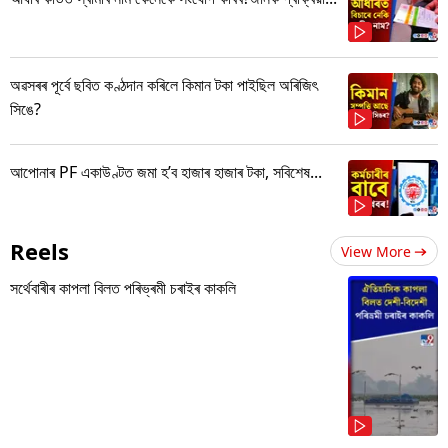
অৱসৰৰ পূৰ্বে ছবিত কণ্ঠদান কৰিলে কিমান টকা পাইছিল অৰিজিৎ
সিঙে?
আপোনাৰ PF একাউণ্টত জমা হ’ব হাজাৰ হাজাৰ টকা, সবিশেষ...
Reels
View More
সৰ্থেবাৰীৰ কাপলা বিলত পৰিভ্ৰমী চৰাইৰ কাকলি