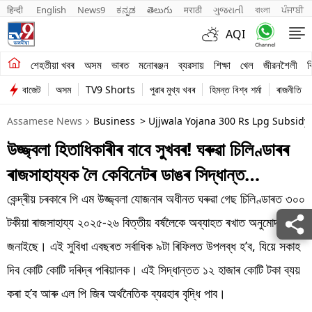
हिन्दी 
English
News9
ಕನ್ನಡ
తెలుగు
मराठी
ગુજરાતી
বাংলা
ਪੰਜਾਬੀ
AQI
শেহতীয়া খবৰ
শেহতীয়া খবৰ
অসম
ভাৰত
মনোৰঞ্জন
ব্যৱসায়
শিক্ষা
খেল
জীৱনশৈলী
ব
বাজেট
অসম
TV9 Shorts
পুৱাৰ মুখ্য খবৰ
হিমন্ত বিশ্ব শৰ্মা
ৰাজনীতি
অসম
Assamese News
Business
> Ujjwala Yojana 300 Rs Lpg Subsidy
ভাৰত
উজ্জ্বলা হিতাধিকাৰীৰ বাবে সুখবৰ! ঘৰুৱা চিলিণ্ডাৰৰ
মনোৰঞ্জন
ৰাজসাহায্যক লৈ কেবিনেটৰ ডাঙৰ সিদ্ধান্ত…
ব্যৱসায়
কেন্দ্ৰীয় চৰকাৰে পি এম উজ্জ্বলা যোজনাৰ অধীনত ঘৰুৱা গেছ চিলিণ্ডাৰত ৩০০
শিক্ষা
টকীয়া ৰাজসাহায্য ২০২৫-২৬ বিত্তীয় বৰ্ষলৈকে অব্যাহত ৰখাত অনুমোদন
জনাইছে। এই সুবিধা এবছৰত সৰ্বাধিক ৯টা ৰিফিলত উপলব্ধ হ’ব, যিয়ে সকাহ
খেল
দিব কোটি কোটি দৰিদ্ৰ পৰিয়ালক। এই সিদ্ধান্তত ১২ হাজাৰ কোটি টকা ব্যয়
জীৱনশৈলী
কৰা হ’ব আৰু এল পি জিৰ অৰ্থনৈতিক ব্যৱহাৰ বৃদ্ধি পাব।