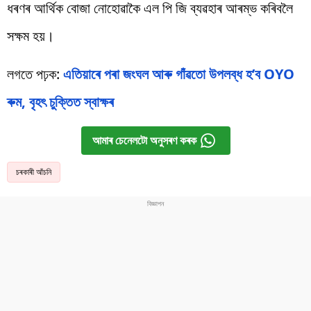
ধৰণৰ আৰ্থিক বোজা নোহোৱাকৈ এল পি জি ব্যৱহাৰ আৰম্ভ কৰিবলৈ
সক্ষম হয়।
লগতে পঢ়ক:
এতিয়াৰে পৰা জংঘল আৰু গাঁৱতো উপলব্ধ হ’ব OYO
ৰুম, বৃহৎ চুক্তিত স্বাক্ষৰ
আমাৰ চেনেলটো অনুসৰণ কৰক
চৰকাৰী আঁচনি