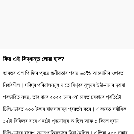
কিয় এই সিদ্ধান্ত লোৱা হ’ল?
ভাৰতৰ এল পি জিৰ প্ৰয়োজনীয়তাৰ প্ৰায় ৬০% আমদানিৰ ওপৰত
নিৰ্ভৰশীল। দৰিদ্ৰ পৰিয়ালসমূহ যাতে বিশ্বৰ মূল্যৰ উঠা-নমাৰ দ্বাৰা
প্ৰভাৱিত নহয়, তাৰ বাবে ২০২২ চনৰ মে’ মাহত চৰকাৰে প্ৰতিটো
চিলিণ্ডাৰত ২০০ টকাৰ ৰাজসাহায্য প্ৰৱৰ্তন কৰে। এবছৰত সৰ্বাধিক
১২টা ৰিফিলৰ বাবে এইটো প্ৰযোজ্য আছিল আৰু ৫ কিলোগ্ৰাম
চিলিণ্ডাৰৰ বাবেও সমানুপাতিকভাৱে দিয়া হৈছিল। এতিয়া ২০০ টকাৰ