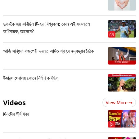
দুবাৰকৈ জয় কৰিছিল টি-২০ বিশ্বকাপ; কোন এই সফলতম
অধিনায়ক, জানেনে?
আজি সন্ধিয়া বাজপেয়ী ভৱনত অমিত শ্বাহৰ ৰুদ্ধদ্বাৰ বৈঠক
উমানন্দ দেৱালয় কোনে নিৰ্মাণ কৰিছিল
Videos
View More
দিনটোৰ শীৰ্ষ খবৰ