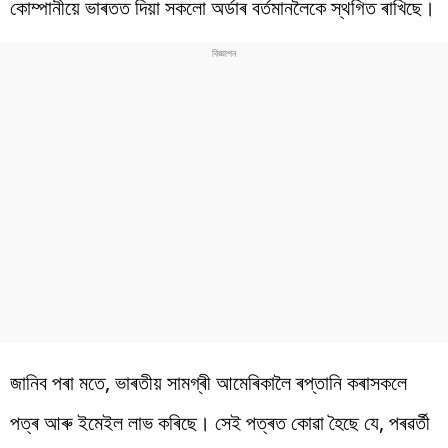
কোম্পানীয়ে ভাৰতত দিয়া সকলো অৰ্ডাৰ বৰ্তমানলৈকে স্থগিত ৰাখিছে।
জানিব পৰা মতে, ভাৰতীয় সামগ্ৰী আমেৰিকালৈ ৰপ্তানি কৰাসকলে
পত্ৰ আৰু ইমেইল লাভ কৰিছে। সেই পত্ৰত কোৱা হৈছে যে, পৰৱৰ্তী