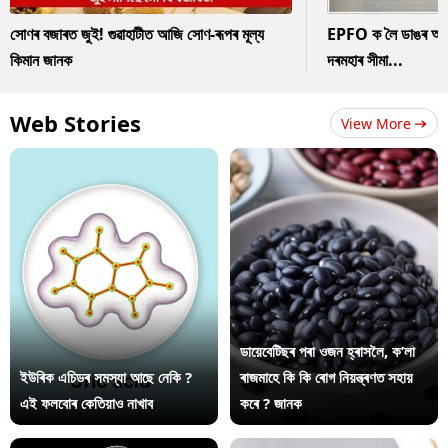
সোণৰ বজাৰত জুই! গুৱাহাটীত আজি সোণ-ৰূপৰ মূল্য
EPFO ক লৈ ডাঙৰ আপডে
কিমান জানক
দৰমহাৰ সীমা...
Web Stories
View More
ডায়েবেটিছৰ পৰা ওজন হ্ৰাসলৈ, ক’লা
ইউৰিক এচিডৰ সমস্যা আছে নেকি ?
ৰাজমাহে কি কি ৰোগ নিয়ন্ত্ৰণত সহায়
এই ফলবোৰ কেতিয়াও নাখাব
কৰে ? জানক