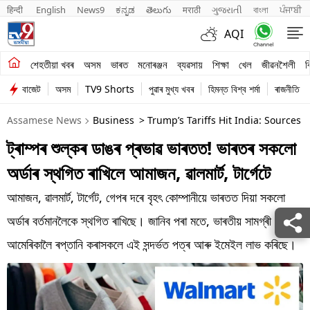
हिन्दी 
English
News9
ಕನ್ನಡ
తెలుగు
मराठी
ગુજરાતી
বাংলা
ਪੰਜਾਬੀ
AQI
শেহতীয়া খবৰ
শেহতীয়া খবৰ
অসম
ভাৰত
মনোৰঞ্জন
ব্যৱসায়
শিক্ষা
খেল
জীৱনশৈলী
ব
বাজেট
অসম
TV9 Shorts
পুৱাৰ মুখ্য খবৰ
হিমন্ত বিশ্ব শৰ্মা
ৰাজনীতি
অসম
Assamese News
Business
> Trump’s Tariffs Hit India: Sources
ভাৰত
ট্ৰাম্পৰ শুল্কৰ ডাঙৰ প্ৰভাৱ ভাৰতত! ভাৰতৰ সকলো
মনোৰঞ্জন
অৰ্ডাৰ স্থগিত ৰাখিলে আমাজন, ৱালমাৰ্ট, টাৰ্গেটে
ব্যৱসায়
আমাজন, ৱালমাৰ্ট, টাৰ্গেট, গেপৰ দৰে বৃহৎ কোম্পানীয়ে ভাৰতত দিয়া সকলো
শিক্ষা
অৰ্ডাৰ বৰ্তমানলৈকে স্থগিত ৰাখিছে। জানিব পৰা মতে, ভাৰতীয় সামগ্ৰী
আমেৰিকালৈ ৰপ্তানি কৰাসকলে এই সন্দৰ্ভত পত্ৰ আৰু ইমেইল লাভ কৰিছে।
খেল
জীৱনশৈলী