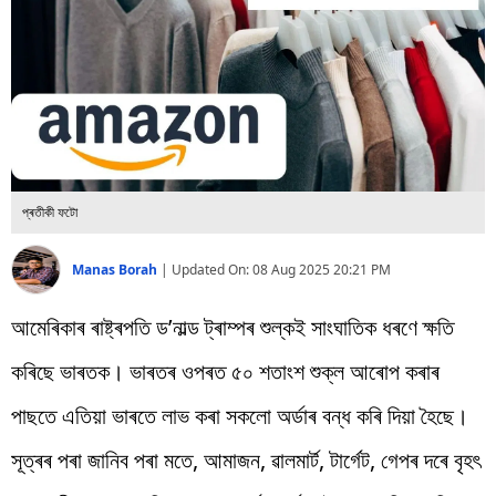
বিশ্ব
প্ৰযুক্তি
Videos
প্ৰতীকী ফটো
Manas Borah
|
Updated On:
08 Aug 2025 20:21 PM
আমেৰিকাৰ ৰাষ্ট্ৰপতি ড’নাল্ড ট্ৰাম্পৰ শুল্কই সাংঘাতিক ধৰণে ক্ষতি
কৰিছে ভাৰতক। ভাৰতৰ ওপৰত ৫০ শতাংশ শুক্ল আৰোপ কৰাৰ
পাছতে এতিয়া ভাৰতে লাভ কৰা সকলো অৰ্ডাৰ বন্ধ কৰি দিয়া হৈছে।
সূত্ৰৰ পৰা জানিব পৰা মতে, আমাজন, ৱালমাৰ্ট, টাৰ্গেট, গেপৰ দৰে বৃহৎ