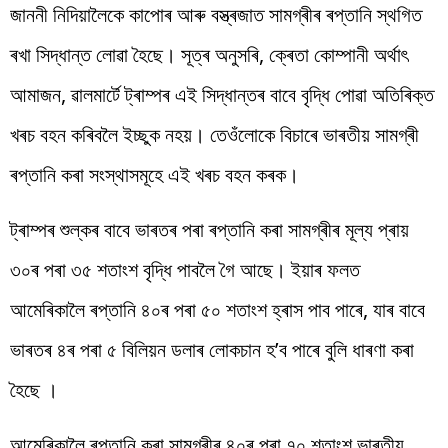
জাননী নিদিয়ালৈকে কাপোৰ আৰু বস্ত্ৰজাত সামগ্ৰীৰ ৰপ্তানি স্থগিত
ৰখা সিদ্ধান্ত লোৱা হৈছে। সূত্ৰ অনুসৰি, ক্ৰেতা কোম্পানী অৰ্থাৎ
আমাজন, ৱালমাৰ্টে ট্ৰাম্পৰ এই সিদ্ধান্তৰ বাবে বৃদ্ধি পোৱা অতিৰিক্ত
খৰচ বহন কৰিবলৈ ইচ্ছুক নহয়। তেওঁলোকে বিচাৰে ভাৰতীয় সামগ্ৰী
ৰপ্তানি কৰা সংস্থাসমূহে এই খৰচ বহন কৰক।
ট্ৰাম্পৰ শুল্কৰ বাবে ভাৰতৰ পৰা ৰপ্তানি কৰা সামগ্ৰীৰ মূল্য প্ৰায়
৩০ৰ পৰা ৩৫ শতাংশ বৃদ্ধি পাবলৈ গৈ আছে। ইয়াৰ ফলত
আমেৰিকালৈ ৰপ্তানি ৪০ৰ পৰা ৫০ শতাংশ হ্ৰাস পাব পাৰে, যাৰ বাবে
ভাৰতৰ ৪ৰ পৰা ৫ বিলিয়ন ডলাৰ লোকচান হ’ব পাৰে বুলি ধাৰণা কৰা
হৈছে ।
আমেৰিকালৈ ৰপ্তানি কৰা সামগ্ৰীৰ ৪০ৰ পৰা ৭০ শতাংশ ভাৰতীয়