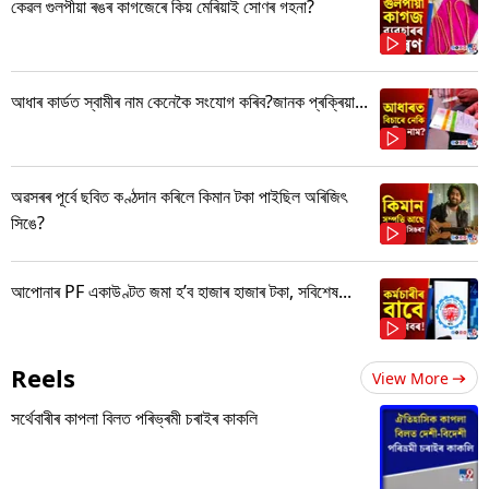
কেৱল গুলপীয়া ৰঙৰ কাগজেৰে কিয় মেৰিয়াই সোণৰ গহনা?
আধাৰ কাৰ্ডত স্বামীৰ নাম কেনেকৈ সংযোগ কৰিব?জানক প্ৰক্ৰিয়া...
অৱসৰৰ পূৰ্বে ছবিত কণ্ঠদান কৰিলে কিমান টকা পাইছিল অৰিজিৎ
সিঙে?
আপোনাৰ PF একাউণ্টত জমা হ’ব হাজাৰ হাজাৰ টকা, সবিশেষ...
Reels
View More
সৰ্থেবাৰীৰ কাপলা বিলত পৰিভ্ৰমী চৰাইৰ কাকলি