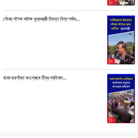
গৌৰৱ গগৈক কটাক্ষ মুখ্যমন্ত্ৰী হিমন্ত বিশ্ব শৰ্মাৰ...
বকো-ছয়গাঁৱত কংগ্ৰেছৰ তীব্ৰ প্ৰতিবাদ...