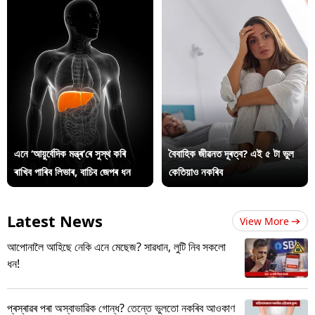
এনে ‘আয়ুৰ্বেদিক মন্ত্ৰ’ৰে সুস্থ কৰি
বৈবাহিক জীৱনত দূৰত্ব? এই ৫ টা ভুল
ৰাখিব পাৰিব লিভাৰ, বাচিব জেপৰ ধন
কেতিয়াও নকৰিব
Latest News
View More
আপোনালৈ আহিছে নেকি এনে মেছেজ? সাৱধান, লুটি নিব সকলো
ধন!
প্ৰস্ৰাৱৰ পৰা অস্বাভাৱিক গোন্ধ? তেন্তে ভুলতো নকৰিব আওকাণ