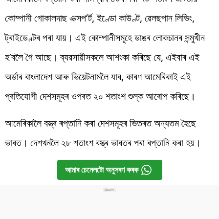
কোম্পানী গোকালদাছ এক্সপ’ৰ্ট, ইণ্ডো কাউণ্ট, ৱেলছপান লিভিং,
ট্ৰাইডেণ্টৰ পৰা যায়। এই কোম্পানীসমূহে ডাঙৰ লোকচানৰ সন্মুখীন
হ’বলৈ গৈ আছে। ব্যৱসায়ীসকলে আশংকা কৰিছে যে, এইবাৰ এই
অৰ্ডাৰ বাংলাদেশ আৰু ভিয়েটনামলৈ যাব, কাৰণ আমেৰিকাই এই
প্ৰতিযোগী দেশসমূহৰ ওপৰত ২০ শতাংশ শুল্ক আৰোপ কৰিছে।
আমেৰিকালৈ বস্ত্ৰ ৰপ্তানি কৰা দেশসমূহৰ ভিতৰত অন্যতম হৈছে
ভাৰত। দেশখনলৈ ২৮ শতাংশ বস্ত্ৰ ভাৰতৰ পৰা ৰপ্তানি কৰা হয়।
আমাৰ চেনেলটো অনুসৰণ কৰক