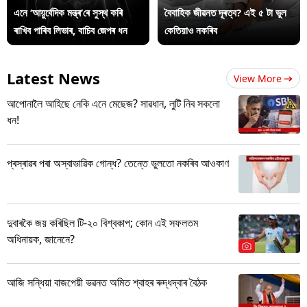
এনে ‘আয়ুৰ্বেদিক মন্ত্ৰ’ৰে সুস্থ কৰি
বৈবাহিক জীৱনত দূৰত্ব? এই ৫ টা ভুল
ৰাখিব পাৰিব লিভাৰ, বাচিব জেপৰ ধন
কেতিয়াও নকৰিব
Latest News
View More
আপোনালৈ আহিছে নেকি এনে মেছেজ? সাৱধান, লুটি নিব সকলো
ধন!
প্ৰস্ৰাৱৰ পৰা অস্বাভাৱিক গোন্ধ? তেন্তে ভুলতো নকৰিব আওকাণ
দুবাৰকৈ জয় কৰিছিল টি-২০ বিশ্বকাপ; কোন এই সফলতম
অধিনায়ক, জানেনে?
আজি সন্ধিয়া বাজপেয়ী ভৱনত অমিত শ্বাহৰ ৰুদ্ধদ্বাৰ বৈঠক