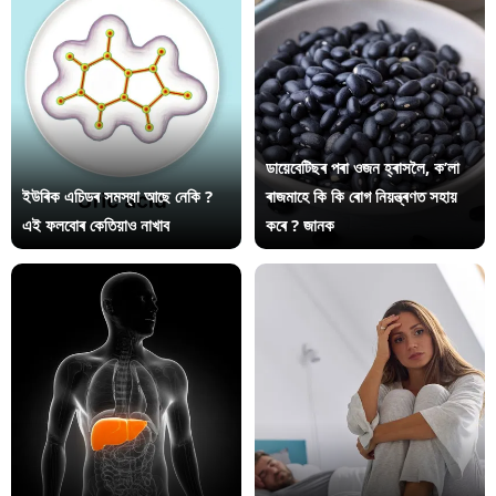
ডায়েবেটিছৰ পৰা ওজন হ্ৰাসলৈ, ক’লা
ইউৰিক এচিডৰ সমস্যা আছে নেকি ?
ৰাজমাহে কি কি ৰোগ নিয়ন্ত্ৰণত সহায়
এই ফলবোৰ কেতিয়াও নাখাব
কৰে ? জানক