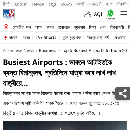
हिन्दी 
English
News9
ಕನ್ನಡ
తెలుగు
मराठी
ગુજરાતી
বাংলা
ਪੰਜਾਬੀ
AQI
শেহতীয়া খবৰ
শেহতীয়া খবৰ
অসম
ভাৰত
মনোৰঞ্জন
ব্যৱসায়
শিক্ষা
খেল
জীৱনশৈলী
ব
বাজেট
অসম
TV9 Shorts
পুৱাৰ মুখ্য খবৰ
হিমন্ত বিশ্ব শৰ্মা
ৰাজনীতি
অসম
Assamese News
Business
> Top 5 Busiest Airports In India 202
ভাৰত
Busiest Airports : ভাৰতৰ আটাইতকৈ
মনোৰঞ্জন
ব্যস্ত বিমানবন্দৰ, প্ৰতিদিনে যাত্ৰা কৰে লাখ লাখ
ব্যৱসায়
যাত্ৰীয়ে…
শিক্ষা
বিমানবন্দৰৰ সংখ্যা আৰু বিমানত যাত্ৰা কৰা লোকৰ পৰিসংখ্যাই দেশৰ ভিতৰতে
এক অভিলেখ সৃষ্টি কৰিবলৈ সক্ষম হৈছে । যোৱা বছৰৰ তুলনাত ২০২৩-২৪
খেল
বিত্তীয় বৰ্ষত বিমান যাত্ৰীৰ সংখ্যা ১৫ শতাংশ বৃদ্ধি পাইছে ।
জীৱনশৈলী