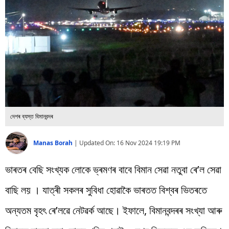
বিশ্ব
প্ৰযুক্তি
Videos
দেশৰ ব্যস্ত বিমানবন্দৰ
Manas Borah
|
Updated On:
16 Nov 2024 19:19 PM
ভাৰতৰ বেছি সংখ্যক লোকে ভ্ৰমণৰ বাবে বিমান সেৱা নতুবা ৰে’ল সেৱা
বাছি লয় । যাত্ৰী সকলৰ সুবিধা হোৱাকৈ ভাৰতত বিশ্বৰ ভিতৰতে
অন্যতম বৃহৎ ৰে’লৱে নেটৱৰ্ক আছে। ইফালে, বিমানবন্দৰৰ সংখ্যা আৰু