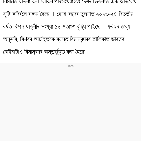
বিমানত যাত্ৰা কৰা লোকৰ পৰিসংখ্যাইও দেশৰ ভিতৰতে এক অভিলেখ
সৃষ্টি কৰিবলৈ সক্ষম হৈছে । যোৱা বছৰৰ তুলনাত ২০২৩-২৪ বিত্তীয়
বৰ্ষত বিমান যাত্ৰীৰ সংখ্যা ১৫ শতাংশ বৃদ্ধি পাইছে । ফৰ্বছৰ তথ্য
অনুসৰি, বিশ্বৰ আটাইতকৈ ব্যস্ত বিমানবন্দৰৰ তালিকাত ভাৰতৰ
কেইবাটাও বিমানবন্দৰ অন্তৰ্ভুক্ত কৰা হৈছে।