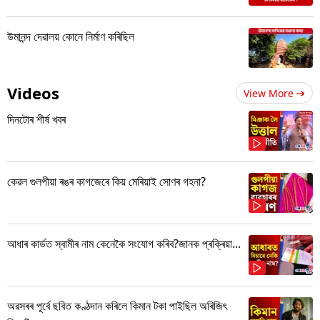
উমানন্দ দেৱালয় কোনে নিৰ্মাণ কৰিছিল
Videos
View More
দিনটোৰ শীৰ্ষ খবৰ
কেৱল গুলপীয়া ৰঙৰ কাগজেৰে কিয় মেৰিয়াই সোণৰ গহনা?
আধাৰ কাৰ্ডত স্বামীৰ নাম কেনেকৈ সংযোগ কৰিব?জানক প্ৰক্ৰিয়া...
অৱসৰৰ পূৰ্বে ছবিত কণ্ঠদান কৰিলে কিমান টকা পাইছিল অৰিজিৎ