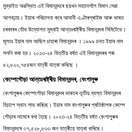
মুম্বাইত অৱস্থিত এই বিমানবন্দৰে ছয়খন মহাদেশলৈ বিমান সেৱা
আগবঢ়ায়। ইয়াক পৰিচালনা কৰে আদানী এণ্টাৰপ্ৰাইজ আৰু ভাৰত
চৰকাৰৰ যৌথ উদ্যোগত মুম্বাই আন্তঃৰাষ্ট্ৰীয় বিমানবন্দৰ লিমিটেডে।
মূলতঃ ইয়াৰ নাম আছিল চাহাৰা বিমানবন্দৰ । ১৯৯৯ চনত ইয়াৰ নাম
সলনি কৰা হয়। ২০২৩-২৪ বিত্তীয় বৰ্ষত এই বিমানবন্দৰৰ পৰা
৫২,৮২০,৭৫৪জন যাত্ৰী যাত্ৰা কৰিছে ।
কেম্পেগৌড়া আন্তঃৰাষ্ট্ৰীয় বিমানবন্দৰ, বেংগালুৰু
বেংগালুৰুৰ কেম্পেগৌড়া বিমানবন্দৰ ভাৰতৰ তৃতীয় ব্যস্ত বিমানবন্দৰ
হিচাপে স্থান লাভ কৰিছে। ইয়াৰ নাম বাংগালুৰুৰ প্ৰতিষ্ঠাপক কেম্পে
গৌড়াৰ নামেৰে ৰখা হৈছে। ২০২৩-২৪ বিত্তীয় বৰ্ষত বেংগালুৰুৰ
বিমানবন্দৰে ৩৭,৫২৮,৫৩৩ জন যাত্ৰীয়ে যাত্ৰা কৰিছে।