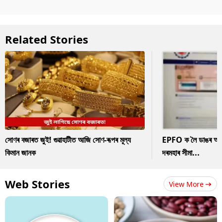
Related Stories
সোণৰ বজাৰত জুই! গুৱাহাটীত আজি সোণ-ৰূপৰ মূল্য
EPFO ক লৈ ডাঙৰ আপডে
কিমান জানক
দৰমহাৰ সীমা...
Web Stories
View More