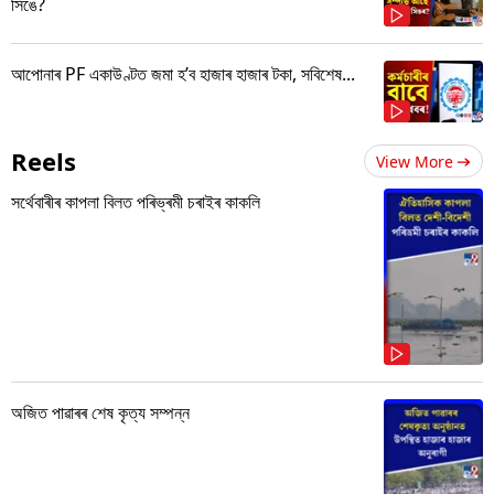
সিঙে?
আপোনাৰ PF একাউণ্টত জমা হ’ব হাজাৰ হাজাৰ টকা, সবিশেষ...
Reels
View More
সৰ্থেবাৰীৰ কাপলা বিলত পৰিভ্ৰমী চৰাইৰ কাকলি
অজিত পাৱাৰৰ শেষ কৃত্য সম্পন্ন