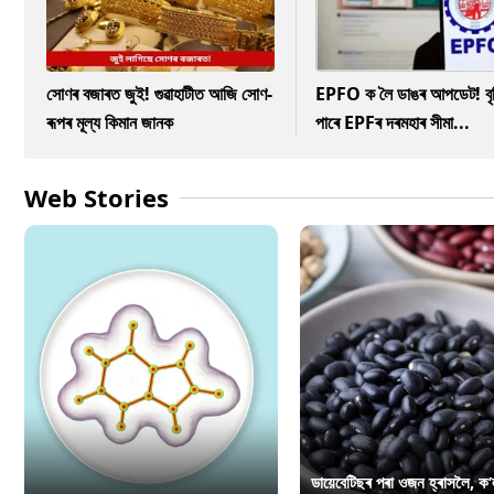
সোণৰ বজাৰত জুই! গুৱাহাটীত আজি সোণ-
EPFO ক লৈ ডাঙৰ আপডেট! বৃদ্
ৰূপৰ মূল্য কিমান জানক
পাৰে EPFৰ দৰমহাৰ সীমা...
Web Stories
ডায়েবেটিছৰ পৰা ওজন হ্ৰাসলৈ, ক’