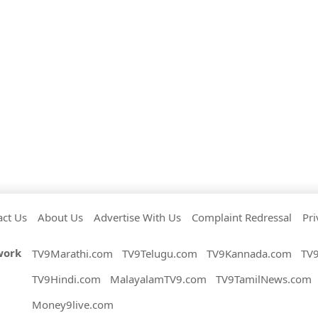
act Us
About Us
Advertise With Us
Complaint Redressal
Pri
work
TV9Marathi.com
TV9Telugu.com
TV9Kannada.com
TV
TV9Hindi.com
MalayalamTV9.com
TV9TamilNews.com
Money9live.com