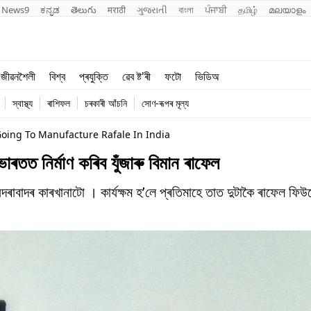
News9
ಕನ್ನಡ
తెలుగు
मराठी
ગુજરાતી
বাংলা
ਪੰਜਾਬੀ
தமிழ்
മലയാളം
শিক্ষা
বিশ্ব
জীৱনশৈলী
বিশ্ব
প্ৰযুক্তি
ৱেব ষ্ট'ৰী
ফটো
ভিডিঅ
খেল
প্ৰযুক্তি
স্বাস্থ্য
ৰাশিফল
চৰকাৰী আঁচনি
সোণ-ৰূপৰ মূল্য
জীৱনশৈলী
oing To Manufacture Rafale In India
াৰতত নিৰ্মাণ কৰিব যুঁজাৰু বিমান ৰাফেল
য়দৰাবাদৰ কাৰখানাটো । কাৰ্যক্ষম হ’লে প্ৰতিমাহে তাত দুটাকৈ ৰাফেল ফিউজ