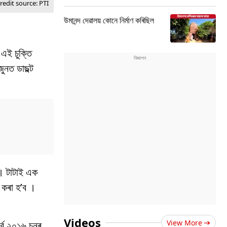
edit source: PTI
উমানন্দ দেৱালয় কোনে নিৰ্মাণ কৰিছিল
 এই চুক্তি
ুনত ডাছল্ট
ল । টাটাই এক
ণ কৰা হ’ব ।
Videos
View More
ৰ্বে ২০১৬ চনৰ