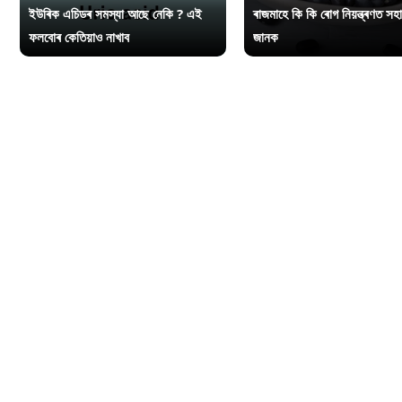
ইউৰিক এচিডৰ সমস্যা আছে নেকি ? এই
ৰাজমাহে কি কি ৰোগ নিয়ন্ত্ৰণত সহ
ফলবোৰ কেতিয়াও নাখাব
জানক