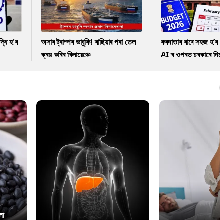
ধি হ'ব
অসাৰ ট্ৰাম্পৰ ভাবুকি! ৰাছিয়াৰ পৰা তেল
কৰদাতাৰ বাবে সহজ হ’ব 
ক্ৰয় কৰিব ৰিলায়েঞ্চে
AI ৰ ওপৰত চৰকাৰে দিছে
লা