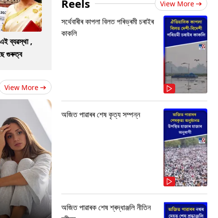
Reels
View More
সৰ্থেবাৰীৰ কাপলা বিলত পৰিভ্ৰমী চৰাইৰ
কাকলি
এই ব্যৱস্থা ,
 গুৰুত্ব
View More
অজিত পাৱাৰৰ শেষ কৃত্য সম্পন্ন
অজিত পাৱাৰক শেষ শ্ৰদ্ধাঞ্জলি নীতিন