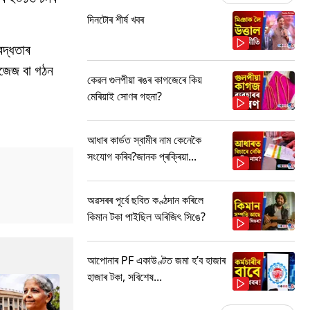
দিনটোৰ শীৰ্ষ খবৰ
বদ্ধতাৰ
িউজেজ বা গঠন
কেৱল গুলপীয়া ৰঙৰ কাগজেৰে কিয়
মেৰিয়াই সোণৰ গহনা?
আধাৰ কাৰ্ডত স্বামীৰ নাম কেনেকৈ
সংযোগ কৰিব?জানক প্ৰক্ৰিয়া...
অৱসৰৰ পূৰ্বে ছবিত কণ্ঠদান কৰিলে
কিমান টকা পাইছিল অৰিজিৎ সিঙে?
আপোনাৰ PF একাউণ্টত জমা হ’ব হাজাৰ
হাজাৰ টকা, সবিশেষ...