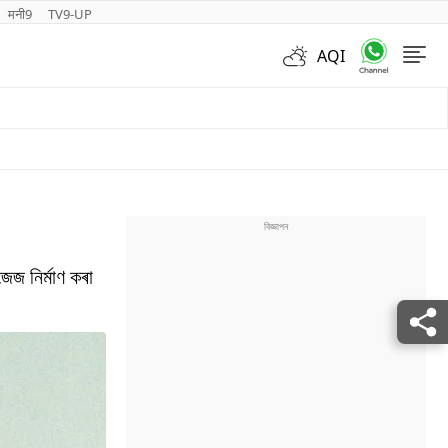
मनी9
TV9-UP
AQI
Videos
েজ নিৰ্মাণ কৰা