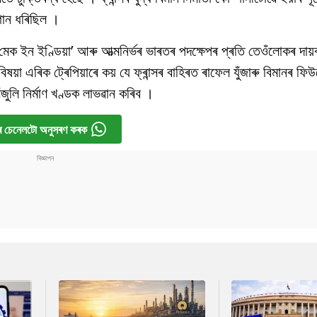
োগান ধৰিছিল ।
মেক ইন ইণ্ডিয়া’ আৰু আত্মনিৰ্ভৰ ভাৰতৰ পদক্ষেপৰ প্ৰতি তেওঁলোকৰ দায়
বিষয়া এৰিক ট্ৰেপিয়াৰে কয় যে ফ্ৰান্সৰ বাহিৰত ৰাফেল যুঁজাৰু বিমানৰ ফ
ঁজুলি নিৰ্মাণ খণ্ডক লাভৱান কৰিব ।
 চেনেলটো অনুসৰণ কৰক