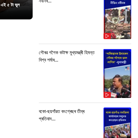
নবীনৰ...
 এই ৫ টা ভুল
গৌৰৱ গগৈক কটাক্ষ মুখ্যমন্ত্ৰী হিমন্ত
বিশ্ব শৰ্মাৰ...
বকো-ছয়গাঁৱত কংগ্ৰেছৰ তীব্ৰ
প্ৰতিবাদ...