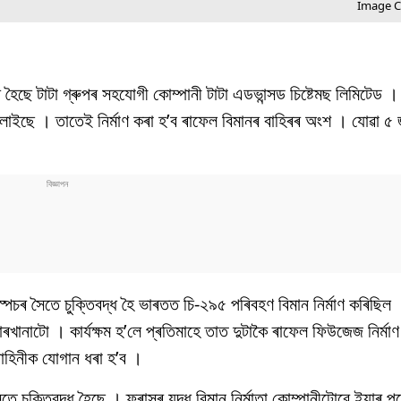
Image Cr
বদ্ধ হৈছে টাটা গ্ৰুপৰ সহযোগী কোম্পানী টাটা এডভান্সড চিষ্টেমছ লিমিটেড ।
ওলাইছে । তাতেই নিৰ্মাণ কৰা হ’ব ৰাফেল বিমানৰ বাহিৰৰ অংশ । যোৱা ৫ জ
্ড স্পেচৰ সৈতে চুক্তিবদ্ধ হৈ ভাৰতত চি-২৯৫ পৰিবহণ বিমান নিৰ্মাণ কৰিছি
কাৰখানাটো । কাৰ্যক্ষম হ’লে প্ৰতিমাহে তাত দুটাকৈ ৰাফেল ফিউজেজ নিৰ্মা
 বাহিনীক যোগান ধৰা হ’ব ।
চুক্তিবদ্ধ হৈছে । ফ্ৰান্সৰ যুদ্ধ বিমান নিৰ্মাতা কোম্পানীটোৱে ইয়াৰ পূ