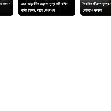
ায় কৰে ?
এনে ‘আয়ুৰ্বেদিক মন্ত্ৰ’ৰে সুস্থ কৰি ৰাখিব
বৈবাহিক জীৱনত দূৰত্ব?
পাৰিব লিভাৰ, বাচিব জেপৰ ধন
কেতিয়াও নকৰিব