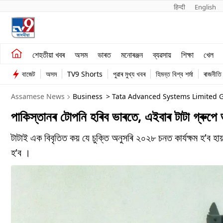
हिन्दी 
English
শেহতীয়া খবৰ
মনোৰঞ্জন
শেহতীয়া খবৰ
অসম
ভাৰত
মনোৰঞ্জন
ব্যৱসায়
শিক্ষা
খেল
অসম
ব্যৱসায়
বাজেট
অসম
TV9 Shorts
পুৱাৰ মুখ্য খবৰ
হিমন্ত বিশ্ব শৰ্মা
ৰাজনীতি
ভাৰত
Assamese News
Business
> Tata Advanced Systems Limited G
পাকিস্তানৰ টোপনি হৰিব ভাৰতে, এইবাৰ টাটা গ্ৰুপে ভ
টাটাই এক বিবৃতিত কয় যে চুক্তি অনুসৰি ২০২৮ চনত কাৰ্যক্ষম হ’ব হা
হ’ব ।