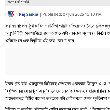
ৰাফেল (ফাইল ফটো)
Raj Saikia
|
Published:
07 Jun 2025 15:13 PM
ফ্ৰান্সৰ ৰাফেল যুঁজাৰু বিমান নিৰ্মাতা ডাছল্ট এভিয়েশনৰ সৈতে চুক্তি
অনুসৰি টাটা কোম্পানীয়ে হায়দৰাবাদত এটা কাৰখানা স্থাপন কৰিবলৈ 
এভিয়েশনে এক বিবৃতিত এই কথা ঘোষণা কৰে ।
ইয়াৰ পূৰ্বে টাটা এডভান্সড চিষ্টেমছে স্পেইনৰ এয়াৰবাছ ডিফেন্স এণ
বিবৃতিত কয় যে চুক্তি অনুসৰি ২০২৮ চনত কাৰ্যক্ষম হ’ব হায়দৰাবাদৰ 
হায়দৰাবাদত নিৰ্মিত ৰাফেল ভাৰতকে ধৰি কেইবাখনো দেশৰ প্ৰতিৰক্ষা
ইতিমধ্যে ভাৰতীয় নৌসেনাই মেৰিন ৰাফেলৰ বাবে ডাচল্ট এভিয়েশনৰ সৈতে 