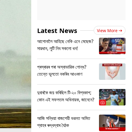
Latest News
View More
আপোনালৈ আহিছে নেকি এনে মেছেজ?
সাৱধান, লুটি নিব সকলো ধন!
প্ৰস্ৰাৱৰ পৰা অস্বাভাৱিক গোন্ধ?
তেন্তে ভুলতো নকৰিব আওকাণ
দুবাৰকৈ জয় কৰিছিল টি-২০ বিশ্বকাপ;
কোন এই সফলতম অধিনায়ক, জানেনে?
আজি সন্ধিয়া বাজপেয়ী ভৱনত অমিত
শ্বাহৰ ৰুদ্ধদ্বাৰ বৈঠক