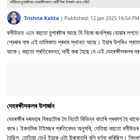
বলীউডৰ চুপাৰষ্টাৰৰ দেহৰক্ষীসকলে কোটি টকা উপাৰ্জন কৰে নেকি?
Trishna Kalita
|
Published:
12 Jan 2025 16:54 PM
বলীউডত এনে বহুতো চুপাৰষ্টাৰ আছে যি নিজে জনপ্ৰিয় হোৱাৰ লগতে ত
শ্বেৰাৰ নাম এই তালিকাত প্ৰথম স্থানত আছে। ইয়াৰ উপৰিও শ্বাহৰুখ খা
থাকে। বহুতো প্ৰতিবেদনত, দাবী কৰা হৈছে যে এই দেহৰক্ষীসকলৰ দৰ
দেহৰক্ষীসকলৰ উপাৰ্জন
দেহৰক্ষীৰ দৰমহাৰ বিষয়টোক লৈ নিতৌ বিভিন্ন বাতৰি প্ৰকাশ হৈ থাকে
কৰে। ইকনমিক টাইমছৰ প্ৰতিবেদন অনুসৰি, যেতিয়া বহুতো বলীউডৰ তা
হৈছিল, তেতিয়া তেওঁ ইয়াক এটা উৰাবাতৰি বুলি বৰ্ণনা কৰিছিল। সিদ্