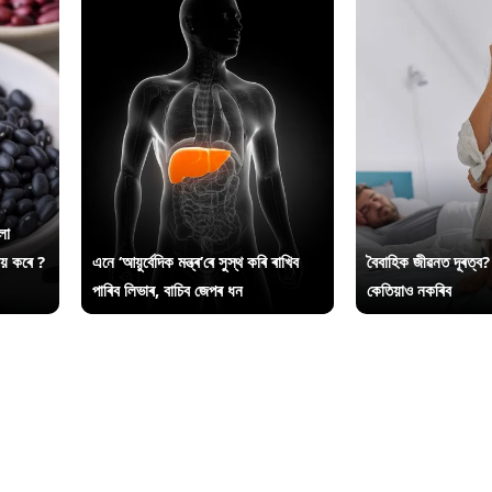
লা
ায় কৰে ?
এনে ‘আয়ুৰ্বেদিক মন্ত্ৰ’ৰে সুস্থ কৰি ৰাখিব
বৈবাহিক জীৱনত দূৰত্ব?
পাৰিব লিভাৰ, বাচিব জেপৰ ধন
কেতিয়াও নকৰিব