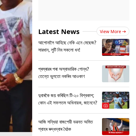
Latest News
View More
আপোনালৈ আহিছে নেকি এনে মেছেজ?
সাৱধান, লুটি নিব সকলো ধন!
প্ৰস্ৰাৱৰ পৰা অস্বাভাৱিক গোন্ধ?
তেন্তে ভুলতো নকৰিব আওকাণ
দুবাৰকৈ জয় কৰিছিল টি-২০ বিশ্বকাপ;
কোন এই সফলতম অধিনায়ক, জানেনে?
আজি সন্ধিয়া বাজপেয়ী ভৱনত অমিত
শ্বাহৰ ৰুদ্ধদ্বাৰ বৈঠক