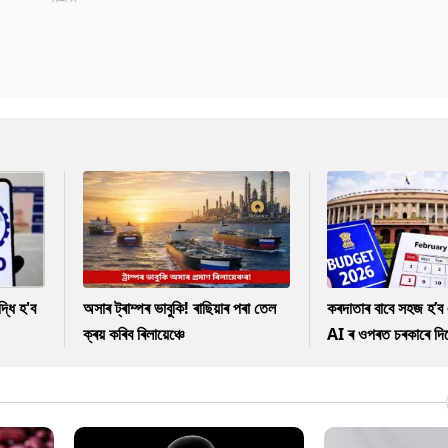
ধি হ'ব
অসাৰ ট্ৰাম্পৰ ভাবুকি! ৰাছিয়াৰ পৰা তেল
কৰদাতাৰ বাবে সহজ হ’ব 
ক্ৰয় কৰিব ৰিলায়েঞ্চে
AI ৰ ওপৰত চৰকাৰে দিছে