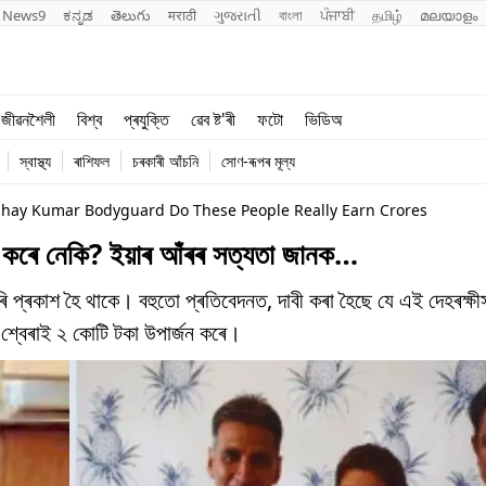
News9
ಕನ್ನಡ
తెలుగు
मराठी
ગુજરાતી
বাংলা
ਪੰਜਾਬੀ
தமிழ்
മലയാളം
শিক্ষা
বিশ্ব
জীৱনশৈলী
বিশ্ব
প্ৰযুক্তি
ৱেব ষ্ট'ৰী
ফটো
ভিডিঅ
খেল
প্ৰযুক্তি
স্বাস্থ্য
ৰাশিফল
চৰকাৰী আঁচনি
সোণ-ৰূপৰ মূল্য
জীৱনশৈলী
ay Kumar Bodyguard Do These People Really Earn Crores
্জন কৰে নেকি? ইয়াৰ আঁৰৰ সত্যতা জানক…
াতৰি প্ৰকাশ হৈ থাকে। বহুতো প্ৰতিবেদনত, দাবী কৰা হৈছে যে এই দেহৰক্
 শ্বেৰাই ২ কোটি টকা উপাৰ্জন কৰে।