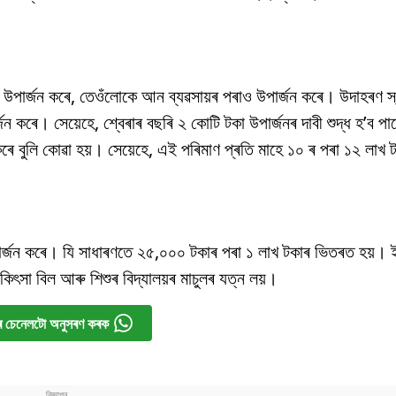
পাৰ্জন কৰে, তেওঁলোকে আন ব্যৱসায়ৰ পৰাও উপাৰ্জন কৰে। উদাহৰণ স্ব
্জন কৰে। সেয়েহে, শ্বেৰাৰ বছৰি ২ কোটি টকা উপাৰ্জনৰ দাবী শুদ্ধ হ’ব 
ন কৰে বুলি কোৱা হয়। সেয়েহে, এই পৰিমাণ প্ৰতি মাহে ১০ ৰ পৰা ১২ লাখ
পাৰ্জন কৰে। যি সাধাৰণতে ২৫,০০০ টকাৰ পৰা ১ লাখ টকাৰ ভিতৰত হয়। ইয
িকিৎসা বিল আৰু শিশুৰ বিদ্যালয়ৰ মাচুলৰ যত্ন লয়।
 চেনেলটো অনুসৰণ কৰক