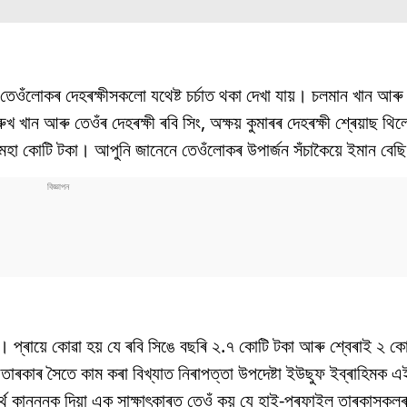
েওঁলোকৰ দেহৰক্ষীসকলো যথেষ্ট চৰ্চাত থকা দেখা যায়। চলমান খান আৰু ত
ন আৰু তেওঁৰ দেহৰক্ষী ৰবি সিং, অক্ষয় কুমাৰৰ দেহৰক্ষী শ্ৰেয়াছ থিলেও 
মহা কোটি টকা। আপুনি জানেনে তেওঁলোকৰ উপাৰ্জন সঁচাকৈয়ে ইমান বেছ
। প্ৰায়ে কোৱা হয় যে ৰবি সিঙে বছৰি ২.৭ কোটি টকা আৰু শ্বেৰাই ২ কো
ৰকাৰ সৈতে কাম কৰা বিখ্যাত নিৰাপত্তা উপদেষ্টা ইউছুফ ইব্ৰাহিমক এই
ধাৰ্থ কান্ননক দিয়া এক সাক্ষাৎকাৰত তেওঁ কয় যে হাই-প্ৰফাইল তাৰকাসক