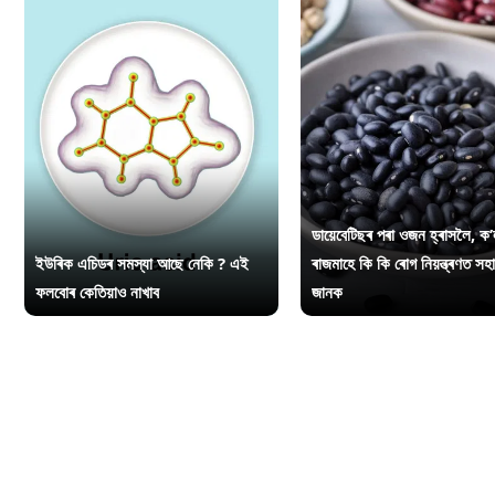
ডায়েবেটিছৰ পৰা ওজন হ্ৰাসলৈ, ক’
ইউৰিক এচিডৰ সমস্যা আছে নেকি ? এই
ৰাজমাহে কি কি ৰোগ নিয়ন্ত্ৰণত সহ
ফলবোৰ কেতিয়াও নাখাব
জানক