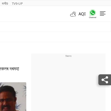
मनी9
TV9-UP
AQI
Videos
ষীসকলৰ দৰমহা