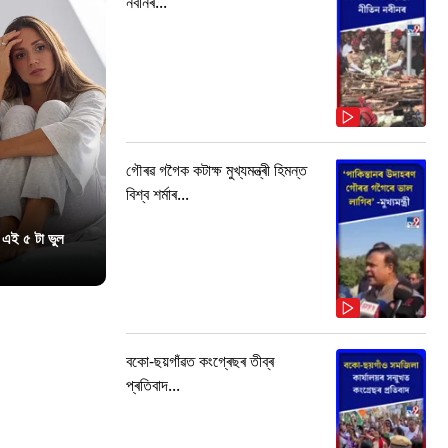
নবীনৰ...
গৌৰৱ গগৈক কটাক্ষ মুখ্যমন্ত্ৰী হিমন্ত
বিশ্ব শৰ্মাৰ...
 এই ৫ টা ভুল
বকো-ছয়গাঁৱত কংগ্ৰেছৰ তীব্ৰ
প্ৰতিবাদ...