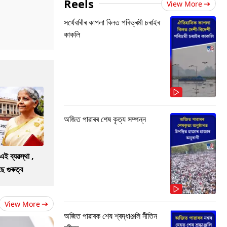
Reels
View More
সৰ্থেবাৰীৰ কাপলা বিলত পৰিভ্ৰমী চৰাইৰ
কাকলি
অজিত পাৱাৰৰ শেষ কৃত্য সম্পন্ন
এই ব্যৱস্থা ,
 গুৰুত্ব
View More
অজিত পাৱাৰক শেষ শ্ৰদ্ধাঞ্জলি নীতিন