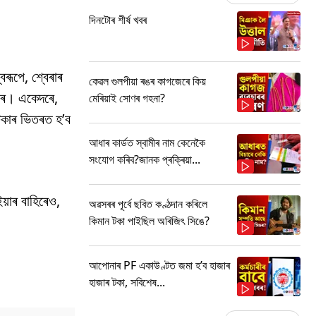
দিনটোৰ শীৰ্ষ খবৰ
ৰূপে, শ্বেৰাৰ
কেৱল গুলপীয়া ৰঙৰ কাগজেৰে কিয়
পাৰে। একেদৰে,
মেৰিয়াই সোণৰ গহনা?
 টকাৰ ভিতৰত হ’ব
আধাৰ কাৰ্ডত স্বামীৰ নাম কেনেকৈ
সংযোগ কৰিব?জানক প্ৰক্ৰিয়া...
়াৰ বাহিৰেও,
অৱসৰৰ পূৰ্বে ছবিত কণ্ঠদান কৰিলে
কিমান টকা পাইছিল অৰিজিৎ সিঙে?
আপোনাৰ PF একাউণ্টত জমা হ’ব হাজাৰ
হাজাৰ টকা, সবিশেষ...