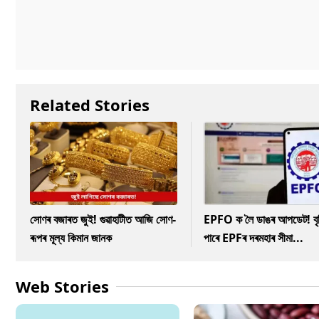
Related Stories
সোণৰ বজাৰত জুই! গুৱাহাটীত আজি সোণ-
EPFO ক লৈ ডাঙৰ আপডেট! বৃদ্
ৰূপৰ মূল্য কিমান জানক
পাৰে EPFৰ দৰমহাৰ সীমা...
Web Stories