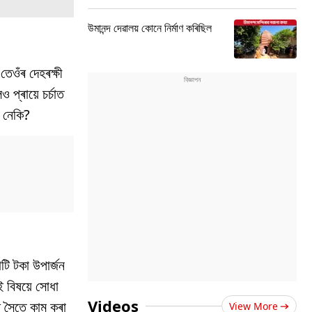
উমানন্দ দেৱালয় কোনে নিৰ্মাণ কৰিছিল
েওঁৰ দেহৰক্ষী
প্ৰায়ে চৰ্চাত
ি নেকি?
টি টকা উপাৰ্জন
 বিষয়ে সোধা
Videos
লৰ সৈতে কাম কৰা
View More