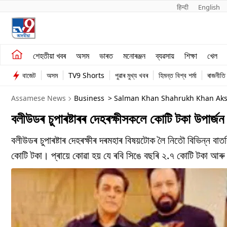
हिन्दी 
English
শেহতীয়া খবৰ
মনোৰঞ্জন
শেহতীয়া খবৰ
অসম
ভাৰত
মনোৰঞ্জন
ব্যৱসায়
শিক্ষা
খেল
অসম
ব্যৱসায়
বাজেট
অসম
TV9 Shorts
পুৱাৰ মুখ্য খবৰ
হিমন্ত বিশ্ব শৰ্মা
ৰাজনীতি
ভাৰত
Assamese News
Business
> Salman Khan Shahrukh Khan Aksh
বলীউডৰ চুপাৰষ্টাৰৰ দেহৰক্ষীসকলে কোটি টকা উপাৰ
বলীউডৰ চুপাৰষ্টাৰ দেহৰক্ষীৰ দৰমহাৰ বিষয়টোক লৈ নিতৌ বিভিন্ন ব
কোটি টকা। প্ৰায়ে কোৱা হয় যে ৰবি সিঙে বছৰি ২.৭ কোটি টকা আৰু