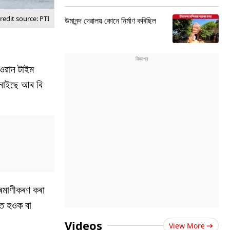
edit source: PTI
উমানন্দ দেৱালয় কোনে নিৰ্মাণ কৰিছিল
 ওৱান টাইম
 জনাইছে আৰ বি
্ৰমাণীকৰণ কৰা
চত হওক বা
Videos
View More