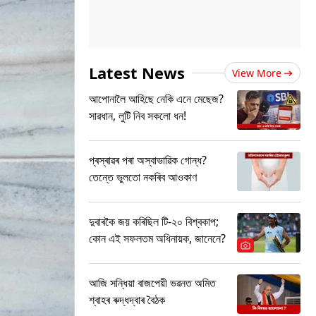
Latest News
View More
আপোনালৈ আহিছে নেকি এনে মেছেজ?
সাৱধান, লুটি নিব সকলো ধন!
প্ৰস্ৰাৱৰ পৰা অস্বাভাৱিক গোন্ধ?
তেন্তে ভুলতো নকৰিব আওকাণ
দুবাৰকৈ জয় কৰিছিল টি-২০ বিশ্বকাপ;
কোন এই সফলতম অধিনায়ক, জানেনে?
আজি সন্ধিয়া বাজপেয়ী ভৱনত অমিত
শ্বাহৰ ৰুদ্ধদ্বাৰ বৈঠক