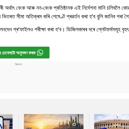
াৰী অৰ্থাৎ বেংক আৰু নন-বেংক প্ৰতিষ্ঠানক এই নিৰ্দেশনা মানি চলিবলৈ 
তৰত সীমা অতিক্ৰম কৰি পেমেণ্ট প্ৰৱৰ্তন কৰা হ’ব বুলি জানিব পৰা গ
ৰ লেনদেন প্ৰ’ফাইলও পৰীক্ষা কৰা হ’ব। ডিজিলকাৰৰ দৰে প্লেটফৰ্মসমূহ বৃ
 চেনেলটো অনুসৰণ কৰক