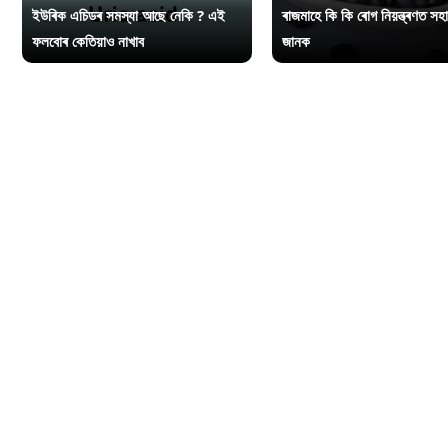
ইউৰিক এচিডৰ সমস্যা আছে নেকি ? এই
ৰাজমাহে কি কি ৰোগ নিয়ন্ত্ৰণত সহ
ফলবোৰ কেতিয়াও নাখাব
জানক