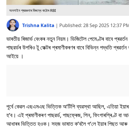
অনলাইন প্ৰৱঞ্চনাৰ বিৰুদ্ধে কঠোৰ RBI
Trishna Kalita
|
Published:
28 Sep 2025 12:37 P
ভাৰতীয় ৰিজাৰ্ভ বেংকৰ নতুন নিয়ম। ডিজিটেল পেমেণ্টৰ বাবে প্ৰৱৰ
পাছৱৰ্ডৰ উপৰিও টু ফেক্টৰ প্ৰমাণীকৰণৰ বাবে বিভিন্ন পদ্ধতি প্ৰৱৰ
আইয়ে ।
পূৰ্বে কেৱল এছএমএছ ভিত্তিক অ’টিপি ব্যৱস্থা আছিল, এতিয়া ইয়াৰ
হ’ব। এই প্ৰমাণীকৰণ পাছৱৰ্ড, পাছফ্ৰেজ, পিন, ফিংগাৰপ্ৰিণ্ট বা আ
আধাৰৰ ভিত্তিত হওক। সহজ ভাষাত ক’বলৈ গ’লে ইয়াৰ পিছত আৰু অ