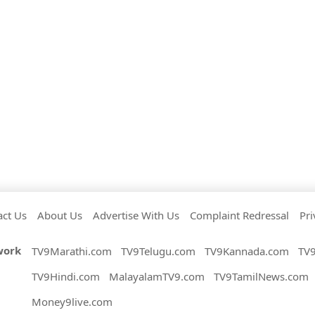
act Us
About Us
Advertise With Us
Complaint Redressal
Pri
work
TV9Marathi.com
TV9Telugu.com
TV9Kannada.com
TV
TV9Hindi.com
MalayalamTV9.com
TV9TamilNews.com
Money9live.com