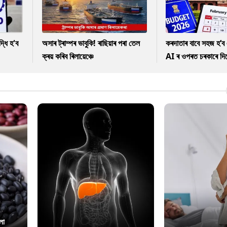
ধি হ'ব
অসাৰ ট্ৰাম্পৰ ভাবুকি! ৰাছিয়াৰ পৰা তেল
কৰদাতাৰ বাবে সহজ হ’ব 
ক্ৰয় কৰিব ৰিলায়েঞ্চে
AI ৰ ওপৰত চৰকাৰে দিছে
লা