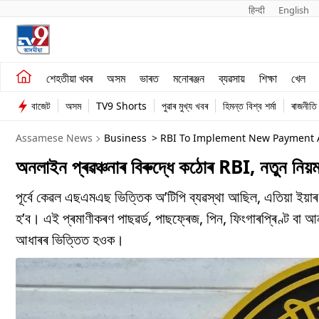
हिन्दी 
English
শেহতীয়া খবৰ
মনোৰঞ্জন
শেহতীয়া খবৰ
অসম
ভাৰত
মনোৰঞ্জন
ব্যৱসায়
শিক্ষা
খেল
অসম
ব্যৱসায়
বাজেট
অসম
TV9 Shorts
পুৱাৰ মুখ্য খবৰ
হিমন্ত বিশ্ব শৰ্মা
ৰাজনীতি
ভাৰত
Assamese News
Business
> RBI To Implement New Payment 
অনলাইন প্ৰৱঞ্চনাৰ বিৰুদ্ধে কঠোৰ RBI, নতুন নিয়ম
পূৰ্বে কেৱল এছএমএছ ভিত্তিক অ’টিপি ব্যৱস্থা আছিল, এতিয়া ইয়াৰ
হ’ব। এই প্ৰমাণীকৰণ পাছৱৰ্ড, পাছফ্ৰেজ, পিন, ফিংগাৰপ্ৰিণ্ট বা আ
আধাৰৰ ভিত্তিত হওক।