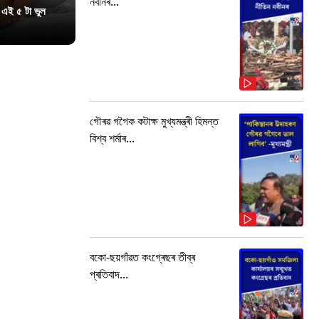
নবীনৰ...
 এই ৫ টা ভুল
গৌৰৱ গগৈক কটাক্ষ মুখ্যমন্ত্ৰী হিমন্ত
বিশ্ব শৰ্মাৰ...
বকো-ছয়গাঁৱত কংগ্ৰেছৰ তীব্ৰ
প্ৰতিবাদ...