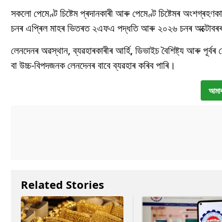
সকলো পেমেণ্ট চিষ্টেম প্ৰদানকাৰী আৰু পেমেণ্ট চিষ্টেমৰ অংশগ্ৰহণক
চনৰ এপ্ৰিল মাহৰ ভিতৰত ২এফএ পদ্ধতি আৰু ২০২৬ চনৰ অক্টোবৰৰ ভি
লেনদেনৰ অৱস্থান, ব্যৱহাৰকাৰীৰ আৰ্হি, ডিভাইচ বৈশিষ্ট্য আৰু পূৰ্ব
বা উচ্চ-বিপদজনক লেনদেনৰ বাবে ব্যৱহাৰ কৰিব পাৰি।
আমাৰ
Related Stories