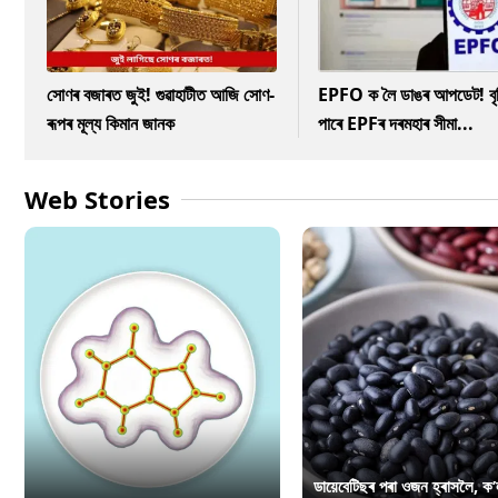
সোণৰ বজাৰত জুই! গুৱাহাটীত আজি সোণ-
EPFO ক লৈ ডাঙৰ আপডেট! বৃদ্
ৰূপৰ মূল্য কিমান জানক
পাৰে EPFৰ দৰমহাৰ সীমা...
Web Stories
ডায়েবেটিছৰ পৰা ওজন হ্ৰাসলৈ, ক’