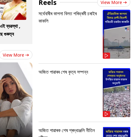
Reels
View More
সৰ্থেবাৰীৰ কাপলা বিলত পৰিভ্ৰমী চৰাইৰ
কাকলি
এই ব্যৱস্থা ,
 গুৰুত্ব
View More
অজিত পাৱাৰৰ শেষ কৃত্য সম্পন্ন
অজিত পাৱাৰক শেষ শ্ৰদ্ধাঞ্জলি নীতিন