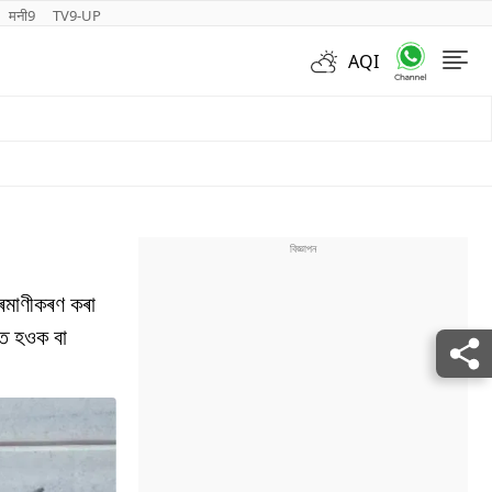
मनी9
TV9-UP
AQI
Videos
্ৰমাণীকৰণ কৰা
চত হওক বা