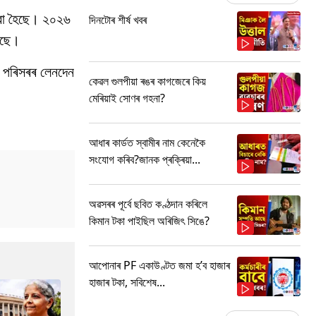
কোৱা হৈছে। ২০২৬
দিনটোৰ শীৰ্ষ খবৰ
ৈছে।
হৎ পৰিসৰৰ লেনদেন
কেৱল গুলপীয়া ৰঙৰ কাগজেৰে কিয়
মেৰিয়াই সোণৰ গহনা?
আধাৰ কাৰ্ডত স্বামীৰ নাম কেনেকৈ
সংযোগ কৰিব?জানক প্ৰক্ৰিয়া...
অৱসৰৰ পূৰ্বে ছবিত কণ্ঠদান কৰিলে
কিমান টকা পাইছিল অৰিজিৎ সিঙে?
আপোনাৰ PF একাউণ্টত জমা হ’ব হাজাৰ
হাজাৰ টকা, সবিশেষ...