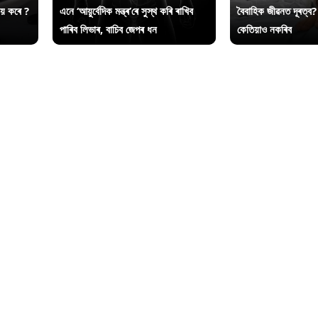
ায় কৰে ?
এনে ‘আয়ুৰ্বেদিক মন্ত্ৰ’ৰে সুস্থ কৰি ৰাখিব
বৈবাহিক জীৱনত দূৰত্ব?
পাৰিব লিভাৰ, বাচিব জেপৰ ধন
কেতিয়াও নকৰিব