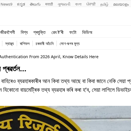
News9
ಕನ್ನಡ
తెలుగు
मराठी
ગુજરાતી
বাংলা
ਪੰਜਾਬੀ
தமிழ்
മലയാളം
শিক্ষা
বিশ্ব
জীৱনশৈলী
বিশ্ব
প্ৰযুক্তি
ৱেব ষ্ট'ৰী
ফটো
ভিডিঅ
খেল
প্ৰযুক্তি
স্বাস্থ্য
ৰাশিফল
চৰকাৰী আঁচনি
সোণ-ৰূপৰ মূল্য
জীৱনশৈলী
Authentication From 2026 April, Know Details Here
 প্ৰৱৰ্তন…
 বাহিৰেও ব্যৱহাৰকাৰীৰ আন কিবা তথ্য আছে বা কিবা জানে নেকি সেয়া প
ন যিকোনো বায়মেট্ৰিক তথ্য ব্যৱহাৰ কৰি কৰা হ’ব, সেয়া লাগিলে ডিভাই