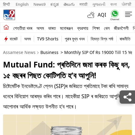
हिन्दी 
English
News9
ಕನ್ನಡ
తెలుగు
मराठी
ગુજરાતી
বাংলা
ਪੰਜਾਬੀ
AQI
শেহতীয়া খবৰ
শেহতীয়া খবৰ
অসম
ভাৰত
মনোৰঞ্জন
ব্যৱসায়
শিক্ষা
খেল
জীৱনশৈলী
ব
বাজেট
অসম
TV9 Shorts
পুৱাৰ মুখ্য খবৰ
হিমন্ত বিশ্ব শৰ্মা
ৰাজনীতি
অসম
Assamese News
Business
> Monthly SIP Of Rs 19000 Till 15 Ye
ভাৰত
Mutual Fund: প্ৰতিদিনে জমা কৰক কিছু ধন,
মনোৰঞ্জন
১৫ বছৰৰ পিছত কোটিপতি হ’ব আপুনি!
ব্যৱসায়
চিষ্টেমেটিক ইনভেষ্টমেণ্ট প্লেন (SIP)ৰ জৰিয়তে প্ৰতিমাহে টকা ৰাখি সামান্য
শিক্ষা
ধনেৰে বিনিয়োগ আৰম্ভ কৰিব পাৰে। মাহেকীয়া SIP ৰ জৰিয়তে আপুনি
আপোনাৰ আৰ্থিক লক্ষ্যত উপনীত হ’ব পাৰে।
খেল
জীৱনশৈলী