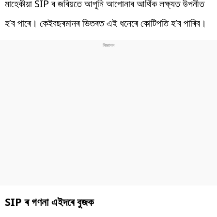
মাহেকীয়া SIP ৰ জৰিয়তে আপুনি আপোনাৰ আৰ্থিক লক্ষ্যত উপনীত
হ’ব পাৰে। কেইবছৰমানৰ ভিতৰত এই ধনেৰে কোটিপতি হ’ব পাৰিব।
SIP ৰ গণনা এইদৰে বুজক