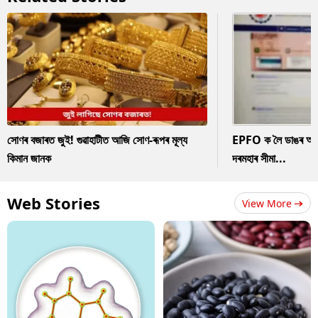
সোণৰ বজাৰত জুই! গুৱাহাটীত আজি সোণ-ৰূপৰ মূল্য
EPFO ক লৈ ডাঙৰ আপডে
কিমান জানক
দৰমহাৰ সীমা...
Web Stories
View More