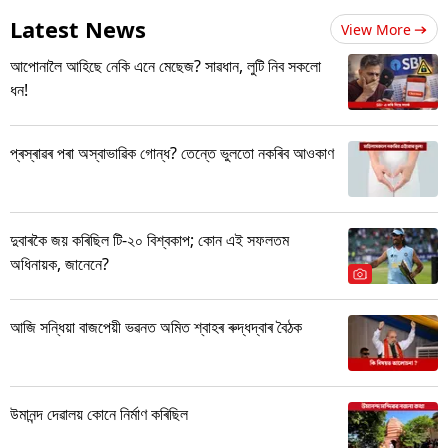
Latest News
View More
আপোনালৈ আহিছে নেকি এনে মেছেজ? সাৱধান, লুটি নিব সকলো
ধন!
প্ৰস্ৰাৱৰ পৰা অস্বাভাৱিক গোন্ধ? তেন্তে ভুলতো নকৰিব আওকাণ
দুবাৰকৈ জয় কৰিছিল টি-২০ বিশ্বকাপ; কোন এই সফলতম
অধিনায়ক, জানেনে?
আজি সন্ধিয়া বাজপেয়ী ভৱনত অমিত শ্বাহৰ ৰুদ্ধদ্বাৰ বৈঠক
উমানন্দ দেৱালয় কোনে নিৰ্মাণ কৰিছিল