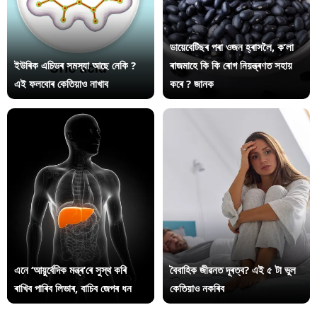
ডায়েবেটিছৰ পৰা ওজন হ্ৰাসলৈ, ক’লা
ইউৰিক এচিডৰ সমস্যা আছে নেকি ?
ৰাজমাহে কি কি ৰোগ নিয়ন্ত্ৰণত সহায়
এই ফলবোৰ কেতিয়াও নাখাব
কৰে ? জানক
এনে ‘আয়ুৰ্বেদিক মন্ত্ৰ’ৰে সুস্থ কৰি
বৈবাহিক জীৱনত দূৰত্ব? এই ৫ টা ভুল
ৰাখিব পাৰিব লিভাৰ, বাচিব জেপৰ ধন
কেতিয়াও নকৰিব