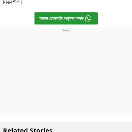
নিৰ্ভৰশীল।
আমাৰ চেনেলটো অনুসৰণ কৰক
Related Stories