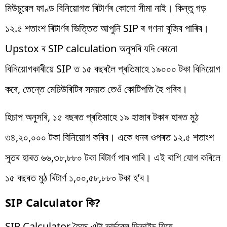
মিউচুৱেল ফাণ্ড বিনিয়োগত ৰিটাৰ্ণৰ কোনো সীমা নাই। কিন্তু গড়
১২.৫ শতাংশ ৰিটাৰ্ণৰ ভিত্তিত আপুনি SIP ৰ গণনা বুজিব পাৰিব।
Upstox ৰ SIP calculation অনুসৰি যদি কোনো
বিনিয়োগকাৰীয়ে SIP ত ১৫ বছৰলৈ প্ৰতিমাহে ১৯০০০ টকা বিনিয়োগ
কৰে, তেন্তে মেচিউৰিটিৰ সময়ত তেওঁ কোটিপতি হৈ পৰিব।
হিচাপ অনুসৰি, ১৫ বছৰত প্ৰতিমাহে ১৯ হাজাৰ টকাৰ হাৰত মুঠ
৩৪,২০,০০০ টকা বিনিয়োগ কৰিব। একে ধনৰ ওপৰত ১২.৫ শতাংশ
সুতৰ হাৰত ৬৬,৩৮,৮৮০ টকা ৰিটাৰ্ণ পাব পাৰি। এই ৰাশি যোগ কৰিলে
১৫ বছৰত মুঠ ৰিটাৰ্ণ ১,০০,৫৮,৮৮০ টকা হ’ব।
SIP Calculator কি?
SIP Calculator হৈছে এটা ভাৰ্চুৱেল ডিভাইচ যিয়ে