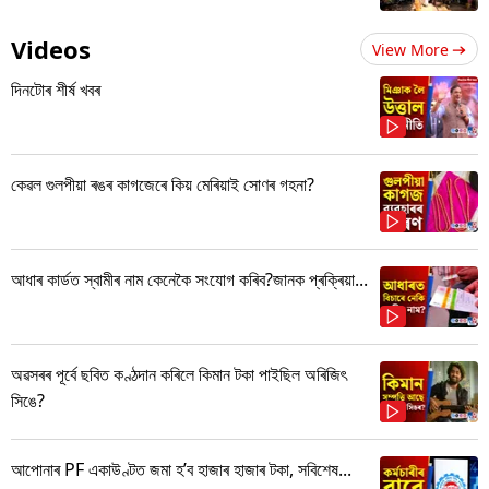
Videos
View More
দিনটোৰ শীৰ্ষ খবৰ
কেৱল গুলপীয়া ৰঙৰ কাগজেৰে কিয় মেৰিয়াই সোণৰ গহনা?
আধাৰ কাৰ্ডত স্বামীৰ নাম কেনেকৈ সংযোগ কৰিব?জানক প্ৰক্ৰিয়া...
অৱসৰৰ পূৰ্বে ছবিত কণ্ঠদান কৰিলে কিমান টকা পাইছিল অৰিজিৎ
সিঙে?
আপোনাৰ PF একাউণ্টত জমা হ’ব হাজাৰ হাজাৰ টকা, সবিশেষ...