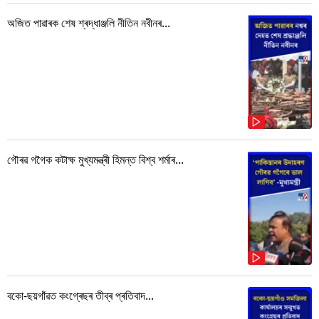
অজিত পাৱাৰক শেষ শ্ৰদ্ধাঞ্জলি নীতিন নবীনৰ...
গৌৰৱ গগৈক কটাক্ষ মুখ্যমন্ত্ৰী হিমন্ত বিশ্ব শৰ্মাৰ...
বকো-ছয়গাঁৱত কংগ্ৰেছৰ তীব্ৰ প্ৰতিবাদ...