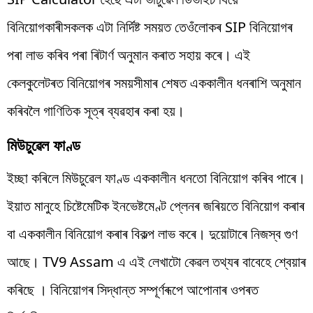
বিনিয়োগকাৰীসকলক এটা নিৰ্দিষ্ট সময়ত তেওঁলোকৰ SIP বিনিয়োগৰ
পৰা লাভ কৰিব পৰা ৰিটাৰ্ণ অনুমান কৰাত সহায় কৰে। এই
কেলকুলেটৰত বিনিয়োগৰ সময়সীমাৰ শেষত এককালীন ধনৰাশি অনুমান
কৰিবলৈ গাণিতিক সূত্ৰ ব্যৱহাৰ কৰা হয়।
মিউচুৱেল ফাণ্ড
ইচ্ছা কৰিলে মিউচুৱেল ফাণ্ড এককালীন ধনতো বিনিয়োগ কৰিব পাৰে।
ইয়াত মানুহে চিষ্টেমেটিক ইনভেষ্টমেণ্ট প্লেনৰ জৰিয়তে বিনিয়োগ কৰাৰ
বা এককালীন বিনিয়োগ কৰাৰ বিকল্প লাভ কৰে। দুয়োটাৰে নিজস্ব গুণ
আছে। TV9 Assam এ এই লেখাটো কেৱল তথ্যৰ বাবেহে শ্বেয়াৰ
কৰিছে । বিনিয়োগৰ সিদ্ধান্ত সম্পূৰ্ণৰূপে আপোনাৰ ওপৰত