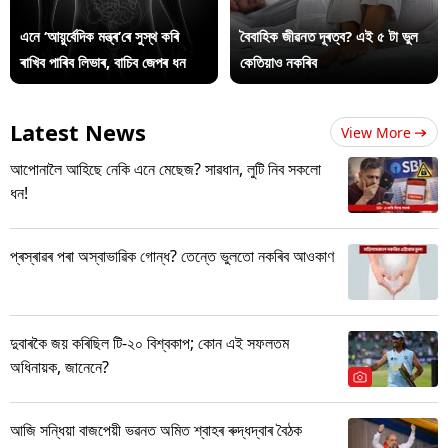
এনে ‘আয়ুৰ্বেদিক মন্ত্ৰ’ৰে সুস্থ কৰি
বৈবাহিক জীৱনত দূৰত্ব? এই ৫ টা ভুল
ৰাখিব পাৰিব লিভাৰ, বাচিব জেপৰ ধন
কেতিয়াও নকৰিব
Latest News
View More
আপোনালৈ আহিছে নেকি এনে মেছেজ? সাৱধান, লুটি নিব সকলো
ধন!
প্ৰস্ৰাৱৰ পৰা অস্বাভাৱিক গোন্ধ? তেন্তে ভুলতো নকৰিব আওকাণ
দুবাৰকৈ জয় কৰিছিল টি-২০ বিশ্বকাপ; কোন এই সফলতম
অধিনায়ক, জানেনে?
আজি সন্ধিয়া বাজপেয়ী ভৱনত অমিত শ্বাহৰ ৰুদ্ধদ্বাৰ বৈঠক