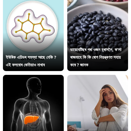
ডায়েবেটিছৰ পৰা ওজন হ্ৰাসলৈ, ক’লা
ইউৰিক এচিডৰ সমস্যা আছে নেকি ?
ৰাজমাহে কি কি ৰোগ নিয়ন্ত্ৰণত সহায়
এই ফলবোৰ কেতিয়াও নাখাব
কৰে ? জানক