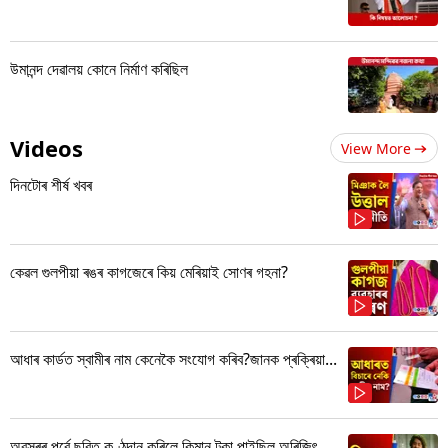
উমানন্দ দেৱালয় কোনে নিৰ্মাণ কৰিছিল
Videos
View More
দিনটোৰ শীৰ্ষ খবৰ
কেৱল গুলপীয়া ৰঙৰ কাগজেৰে কিয় মেৰিয়াই সোণৰ গহনা?
আধাৰ কাৰ্ডত স্বামীৰ নাম কেনেকৈ সংযোগ কৰিব?জানক প্ৰক্ৰিয়া...
অৱসৰৰ পূৰ্বে ছবিত কণ্ঠদান কৰিলে কিমান টকা পাইছিল অৰিজিৎ