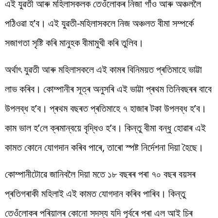
এই যুৱতী আৰু মহিলাসকলক তেওঁলোকৰ নিজা গাঁও আৰু অঞ্চললৈ
পঠিওৱা হ’ব। এই যুৱতী-মহিলাসকলে নিজ অঞ্চলত বীমা সম্পৰ্কে
সজাগতা সৃষ্টি কৰি মানুহক বীমামুখী কৰি তুলিব।
অৰ্থাৎ যুৱতী আৰু মহিলাসকলে এই কামৰ বিনিময়ত প্ৰতিমাহে ভাট্টা
লাভ কৰিব। কোম্পানীৰ সূত্ৰ অনুসৰি এই ভাট্টা প্ৰথম তিনিবছৰৰ বাবে
উপলব্ধ হ’ব। প্ৰথম বছৰত প্ৰতিমাহে ৭ হাজাৰ টকা উপলব্ধ হ’ব।
কাম ভাল হ’লে ক্ৰমান্বয়ে বৃদ্ধিও হ’ব। কিন্তু বীমা বন্ধু হোৱাৰ এই
কামত কোনে যোগদান কৰিব পাৰে, তাৰো স্পষ্ট নিৰ্দেশনা দিয়া হৈছে।
কোম্পানীটোৱে জানিবলৈ দিয়া মতে ১৮ বছৰৰ পৰা ৭০ বছৰ বয়সৰ
প্ৰতিগৰাকী মহিলাই এই কামত যোগদান কৰিব পাৰিব। কিন্তু
তেওঁলোকৰ পৰিয়ালৰ কোনো সদস্য যদি পূৰ্বৰে পৰা এল আই চিৰ