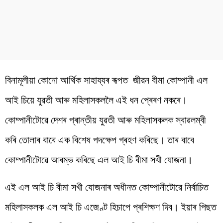
বিনামূলীয়া কোনো আৰ্থিক সাহায্যৰ ৰূপত জীৱন বীমা কোম্পানী এল
আই চিয়ে যুৱতী আৰু মহিলাসকললৈ এই ধন প্ৰেৰণ নকৰে।
কোম্পানীটোৱে দেশৰ প্ৰান্তীয় যুৱতী আৰু মহিলাসকলক স্বাৱলম্বী
কৰি তোলাৰ বাবে এক বিশেষ পদক্ষেপ গ্ৰহণ কৰিছে। তাৰ বাবে
কোম্পানীটোৱে আৰম্ভ কৰিছে এল আই চি বীমা সখী যোজনা।
এই এল আই চি বীমা সখী যোজনাৰ অধীনত কোম্পানীটোৱে নিৰ্বাচিত
মহিলাসকলক এল আই চি এজেণ্ট হিচাপে প্ৰশিক্ষণ দিব। ইয়াৰ পিছত