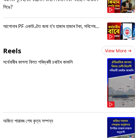
সিঙে?
আপোনাৰ PF একাউণ্টত জমা হ’ব হাজাৰ হাজাৰ টকা, সবিশেষ...
Reels
View More
সৰ্থেবাৰীৰ কাপলা বিলত পৰিভ্ৰমী চৰাইৰ কাকলি
অজিত পাৱাৰৰ শেষ কৃত্য সম্পন্ন