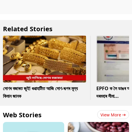
Related Stories
সোণৰ বজাৰত জুই! গুৱাহাটীত আজি সোণ-ৰূপৰ মূল্য
EPFO ক লৈ ডাঙৰ আপডে
কিমান জানক
দৰমহাৰ সীমা...
Web Stories
View More