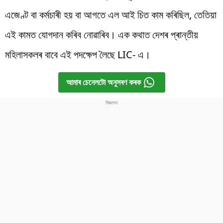
এজেণ্ট বা কৰ্মচাৰী হয় বা আগতে এল আই চিত কাম কৰিছিল, তেতিয়া
এই কামত যোগদান কৰিব নোৱাৰিব। এক কথাত দেশৰ প্ৰান্তীয়
মহিলাসকলৰ বাবে এই পদক্ষেপ লৈছে LIC- এ।
আমাৰ চেনেলটো অনুসৰণ কৰক