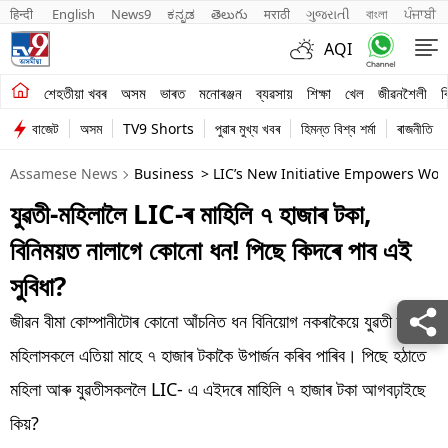
हिन्दी 
English
News9
ಕನ್ನಡ
తెలుగు
मराठी
ગુજરાતી
বাংলা
ਪੰਜਾਬੀ
AQI
শেহতীয়া খবৰ
শেহতীয়া খবৰ
অসম
ভাৰত
মনোৰঞ্জন
ব্যৱসায়
শিক্ষা
খেল
জীৱনশৈলী
ব
বাজেট
অসম
TV9 Shorts
পুৱাৰ মুখ্য খবৰ
হিমন্ত বিশ্ব শৰ্মা
ৰাজনীতি
অসম
Assamese News
Business
> LIC’s New Initiative Empowers Wom
ভাৰত
যুৱতী-মহিলালৈ LIC-ৰ মাহিলি ৭ হাজাৰ টকা,
মনোৰঞ্জন
বিনিময়ত নালাগে কোনো ধন! পিছে কিদৰে পাব এই
ব্যৱসায়
সুবিধা?
শিক্ষা
জীৱন বীমা কোম্পানীটোৰ কোনো আঁচনিত ধন বিনিয়োগ নকৰাকৈয়ে যুৱতী তথা
মহিলাসকলে এতিয়া মাহে ৭ হাজাৰ টকাকৈ উপাৰ্জন কৰিব পাৰিব। পিছে হঠাতে
খেল
মহিলা আৰু যুৱতীসকললৈ LIC- এ এইদৰে মাহিলি ৭ হাজাৰ টকা আগবঢ়াইছে
জীৱনশৈলী
কিয়?