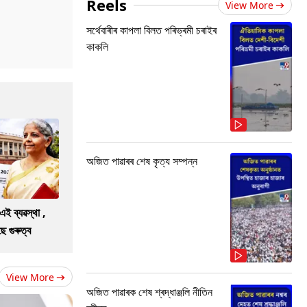
Reels
View More
সৰ্থেবাৰীৰ কাপলা বিলত পৰিভ্ৰমী চৰাইৰ
কাকলি
অজিত পাৱাৰৰ শেষ কৃত্য সম্পন্ন
এই ব্যৱস্থা ,
 গুৰুত্ব
View More
অজিত পাৱাৰক শেষ শ্ৰদ্ধাঞ্জলি নীতিন