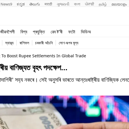
News9
ಕನ್ನಡ
తెలుగు
मराठी
ગુજરાતી
বাংলা
ਪੰਜਾਬੀ
தமிழ்
മലയാളം
শিক্ষা
বিশ্ব
জীৱনশৈলী
বিশ্ব
প্ৰযুক্তি
ৱেব ষ্ট'ৰী
ফটো
ভিডিঅ
খেল
প্ৰযুক্তি
স্বাস্থ্য
ৰাশিফল
চৰকাৰী আঁচনি
সোণ-ৰূপৰ মূল্য
জীৱনশৈলী
t To Boost Rupee Settlements In Global Trade
ৰীয় বাণিজ্যত বৃহৎ পদক্ষেপ…
দাদাগিৰী' সহ্য নকৰে। সেই অনুসৰি ভাৰতে আন্তঃৰাষ্ট্ৰীয় বাণিজ্যিক ল