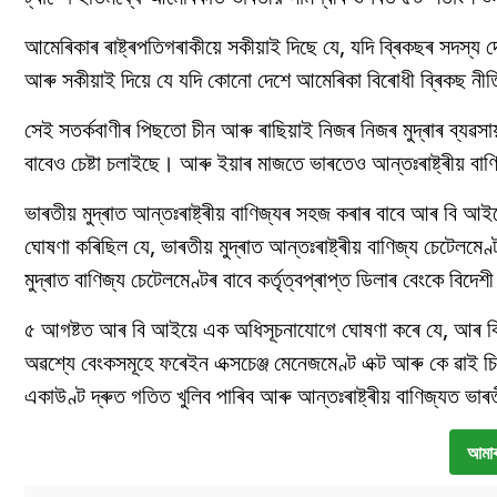
আমেৰিকাৰ ৰাষ্ট্ৰপতিগৰাকীয়ে সকীয়াই দিছে যে, যদি ব্ৰিকছৰ সদস্য
আৰু সকীয়াই দিয়ে যে যদি কোনো দেশে আমেৰিকা বিৰোধী ব্ৰিকছ নী
সেই সতৰ্কবাণীৰ পিছতো চীন আৰু ৰাছিয়াই নিজৰ নিজৰ মুদ্ৰাৰ ব্যৱস
বাবেও চেষ্টা চলাইছে। আৰু ইয়াৰ মাজতে ভাৰতেও আন্তঃৰাষ্ট্ৰীয় বা
ভাৰতীয় মুদ্ৰাত আন্তঃৰাষ্ট্ৰীয় বাণিজ্যৰ সহজ কৰাৰ বাবে আৰ বি আ
ঘোষণা কৰিছিল যে, ভাৰতীয় মুদ্ৰাত আন্তঃৰাষ্ট্ৰীয় বাণিজ্য চেটেল
মুদ্ৰাত বাণিজ্য চেটেলমেণ্টৰ বাবে কৰ্তৃত্বপ্ৰাপ্ত ডিলাৰ বেংকে বিদে
৫ আগষ্টত আৰ বি আইয়ে এক অধিসূচনাযোগে ঘোষণা কৰে যে, আৰ বি
অৱশ্যে বেংকসমূহে ফৰেইন এক্সচেঞ্জ মেনেজমেণ্ট এক্ট আৰু কে ৱাই চি
একাউণ্ট দ্ৰুত গতিত খুলিব পাৰিব আৰু আন্তঃৰাষ্ট্ৰীয় বাণিজ্যত ভাৰ
আমাৰ