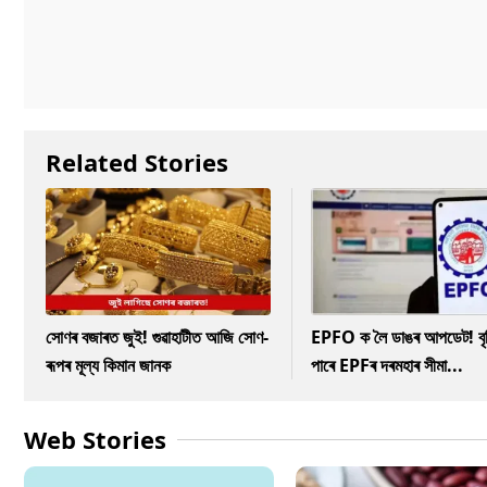
Related Stories
সোণৰ বজাৰত জুই! গুৱাহাটীত আজি সোণ-
EPFO ক লৈ ডাঙৰ আপডেট! বৃদ্
ৰূপৰ মূল্য কিমান জানক
পাৰে EPFৰ দৰমহাৰ সীমা...
Web Stories