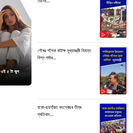
নবীনৰ...
গৌৰৱ গগৈক কটাক্ষ মুখ্যমন্ত্ৰী হিমন্ত
বিশ্ব শৰ্মাৰ...
 এই ৫ টা ভুল
বকো-ছয়গাঁৱত কংগ্ৰেছৰ তীব্ৰ
প্ৰতিবাদ...