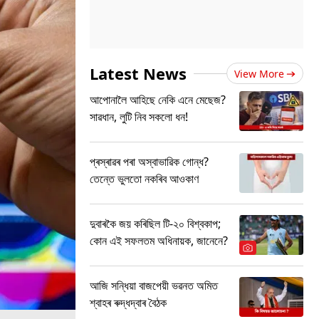
Latest News
View More
আপোনালৈ আহিছে নেকি এনে মেছেজ?
সাৱধান, লুটি নিব সকলো ধন!
প্ৰস্ৰাৱৰ পৰা অস্বাভাৱিক গোন্ধ?
তেন্তে ভুলতো নকৰিব আওকাণ
দুবাৰকৈ জয় কৰিছিল টি-২০ বিশ্বকাপ;
কোন এই সফলতম অধিনায়ক, জানেনে?
আজি সন্ধিয়া বাজপেয়ী ভৱনত অমিত
শ্বাহৰ ৰুদ্ধদ্বাৰ বৈঠক