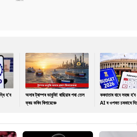
ধি হ'ব
অসাৰ ট্ৰাম্পৰ ভাবুকি! ৰাছিয়াৰ পৰা তেল
কৰদাতাৰ বাবে সহজ হ’ব 
ক্ৰয় কৰিব ৰিলায়েঞ্চে
AI ৰ ওপৰত চৰকাৰে দিছে