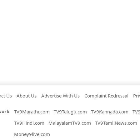
act Us
About Us
Advertise With Us
Complaint Redressal
Pri
work
TV9Marathi.com
TV9Telugu.com
TV9Kannada.com
TV
TV9Hindi.com
MalayalamTV9.com
TV9TamilNews.com
Money9live.com