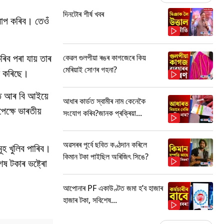
দিনটোৰ শীৰ্ষ খবৰ
আৰোপ কৰিব। তেওঁ
িব পৰা যায় তাৰ
কেৱল গুলপীয়া ৰঙৰ কাগজেৰে কিয়
মেৰিয়াই সোণৰ গহনা?
হণ কৰিছে।
াহত আৰ বি আইয়ে
আধাৰ কাৰ্ডত স্বামীৰ নাম কেনেকৈ
েক্ষে ভাৰতীয়
সংযোগ কৰিব?জানক প্ৰক্ৰিয়া...
অৱসৰৰ পূৰ্বে ছবিত কণ্ঠদান কৰিলে
হ খুলিব পাৰিব।
কিমান টকা পাইছিল অৰিজিৎ সিঙে?
ষ টকাৰ ভষ্ট্ৰো
আপোনাৰ PF একাউণ্টত জমা হ’ব হাজাৰ
হাজাৰ টকা, সবিশেষ...