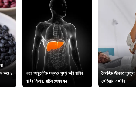
লা
ায় কৰে ?
এনে ‘আয়ুৰ্বেদিক মন্ত্ৰ’ৰে সুস্থ কৰি ৰাখিব
বৈবাহিক জীৱনত দূৰত্ব?
পাৰিব লিভাৰ, বাচিব জেপৰ ধন
কেতিয়াও নকৰিব