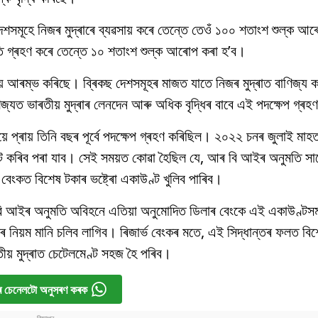
 দেশসমূহে নিজৰ মুদ্ৰাৰে ব্যৱসায় কৰে তেন্তে তেওঁ ১০০ শতাংশ শুল্ক 
তি গ্ৰহণ কৰে তেন্তে ১০ শতাংশ শুল্ক আৰোপ কৰা হ’ব।
ায় আৰম্ভ কৰিছে। ব্ৰিকছ দেশসমূহৰ মাজত যাতে নিজৰ মুদ্ৰাত বাণিজ্য কৰ
ণিজ্যত ভাৰতীয় মুদ্ৰাৰ লেনদেন আৰু অধিক বৃদ্ধিৰ বাবে এই পদক্ষেপ গ্ৰ
ইয়ে প্ৰায় তিনি বছৰ পূৰ্বে পদক্ষেপ গ্ৰহণ কৰিছিল। ২০২২ চনৰ জুলাই ম
মেণ্ট কৰিব পৰা যাব। সেই সময়ত কোৱা হৈছিল যে, আৰ বি আইৰ অনুমতি সাপ
শী বেংকত বিশেষ টকাৰ ভষ্ট্ৰো একাউণ্ট খুলিব পাৰিব।
 আইৰ অনুমতি অবিহনে এতিয়া অনুমোদিত ডিলাৰ বেংকে এই একাউণ্টসমূ
ৰ নিয়ম মানি চলিব লাগিব। ৰিজাৰ্ভ বেংকৰ মতে, এই সিদ্ধান্তৰ ফলত বিশে
তীয় মুদ্ৰাত চেটেলমেণ্ট সহজ হৈ পৰিব।
 চেনেলটো অনুসৰণ কৰক