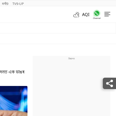
मनी9
TV9-UP
AQI
Videos
েনদেনত এক ডাঙৰ