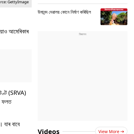
urce: GettyImage
উমানন্দ দেৱালয় কোনে নিৰ্মাণ কৰিছিল
েতিয়াও আমেৰিকাৰ
একাউণ্ট (SRVA)
াৰ ফলত
। যাৰ বাবে
Videos
View More