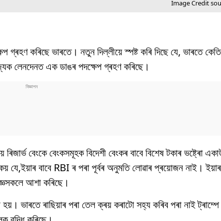
Image Credit so
M
্ষেপ গ্ৰহণ কৰিছে ভাৰতে। নতুন দিল্লীয়ে স্পষ্ট কৰি দিছে যে, ভাৰতে ক
ণিজ্যিক লেনদেনত এক ডাঙৰ পদক্ষেপ গ্ৰহণ কৰিছে।
ভাৰতীয় ৰিজাৰ্ভ বেংকে বেংকসমূহক বিদেশী বেংকৰ বাবে বিশেষ টকাৰ ভষ্ট্ৰো 
কয় যে,ইয়াৰ বাবে RBI ৰ পৰা পূৰ্বৰ অনুমতি লোৱাৰ প্ৰয়োজন নাই। ইয়
িশেষজ্ঞসকলে আশা কৰিছে।
া হয়। ভাৰতে ৰাছিয়াৰ পৰা তেল ক্ৰয় কৰাটো সহ্য কৰিব পৰা নাই ট্ৰাম্পে
্ক বৃদ্ধি কৰিছে।