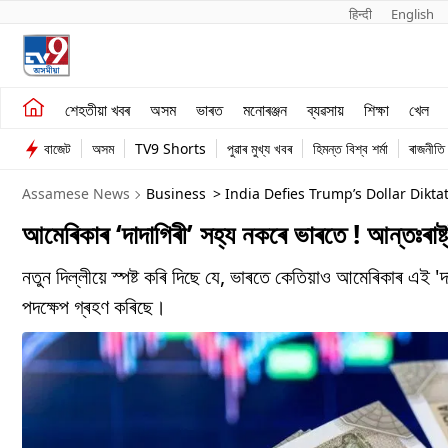
हिन्दी 
English
শেহতীয়া খবৰ
মনোৰঞ্জন
শেহতীয়া খবৰ
অসম
ভাৰত
মনোৰঞ্জন
ব্যৱসায়
শিক্ষা
খেল
অসম
ব্যৱসায়
বাজেট
অসম
TV9 Shorts
পুৱাৰ মুখ্য খবৰ
হিমন্ত বিশ্ব শৰ্মা
ৰাজনীতি
ভাৰত
Assamese News
Business
> India Defies Trump’s Dollar Dikta
আমেৰিকাৰ ‘দাদাগিৰী’ সহ্য নকৰে ভাৰতে ! আন্তঃৰাষ্ট্
নতুন দিল্লীয়ে স্পষ্ট কৰি দিছে যে, ভাৰতে কেতিয়াও আমেৰিকাৰ এই '
পদক্ষেপ গ্ৰহণ কৰিছে।