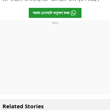
আমাৰ চেনেলটো অনুসৰণ কৰক
Related Stories