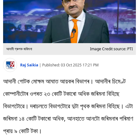
বিশ্ব
প্ৰযুক্তি
Videos
আদানী গ্ৰুপক জৰিমনা
Image Credit source: PTI
Raj Saikia
|
Published:
03 Oct 2025 17:21 PM
আদানী গোটক মোক্ষম আঘাত আয়কৰ বিভাগৰ। আদানীৰ চিমেণ্ট
কোম্পানীটোৰ ওপৰত ২৩ কোটি টকাৰো অধিক জৰিমনা বিহিছে
বিভাগটোৱে। দৰাচলতে বিভাগটোৱে দুটা পৃথক জৰিমনা বিহিছে। এটা
জৰিমনা ১৪ কোটি টকাৰো অধিক, আনহাতে আনটো জৰিমনাৰ পৰিমাণ
প্ৰায় ৯ কোটি টকা।