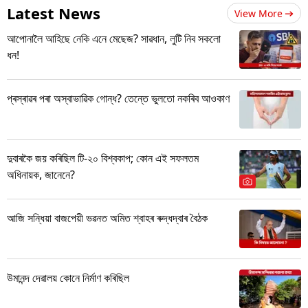
Latest News
View More
আপোনালৈ আহিছে নেকি এনে মেছেজ? সাৱধান, লুটি নিব সকলো
ধন!
প্ৰস্ৰাৱৰ পৰা অস্বাভাৱিক গোন্ধ? তেন্তে ভুলতো নকৰিব আওকাণ
দুবাৰকৈ জয় কৰিছিল টি-২০ বিশ্বকাপ; কোন এই সফলতম
অধিনায়ক, জানেনে?
আজি সন্ধিয়া বাজপেয়ী ভৱনত অমিত শ্বাহৰ ৰুদ্ধদ্বাৰ বৈঠক
উমানন্দ দেৱালয় কোনে নিৰ্মাণ কৰিছিল