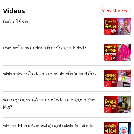
Videos
View More
দিনটোৰ শীৰ্ষ খবৰ
কেৱল গুলপীয়া ৰঙৰ কাগজেৰে কিয় মেৰিয়াই সোণৰ গহনা?
আধাৰ কাৰ্ডত স্বামীৰ নাম কেনেকৈ সংযোগ কৰিব?জানক প্ৰক্ৰিয়া...
অৱসৰৰ পূৰ্বে ছবিত কণ্ঠদান কৰিলে কিমান টকা পাইছিল অৰিজিৎ
সিঙে?
আপোনাৰ PF একাউণ্টত জমা হ’ব হাজাৰ হাজাৰ টকা, সবিশেষ...