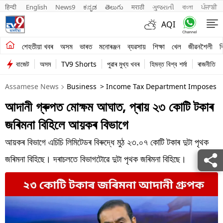
हिन्दी 
English
News9
ಕನ್ನಡ
తెలుగు
मराठी
ગુજરાતી
বাংলা
ਪੰਜਾਬੀ
AQI
শেহতীয়া খবৰ
শেহতীয়া খবৰ
অসম
ভাৰত
মনোৰঞ্জন
ব্যৱসায়
শিক্ষা
খেল
জীৱনশৈলী
ব
বাজেট
অসম
TV9 Shorts
পুৱাৰ মুখ্য খবৰ
হিমন্ত বিশ্ব শৰ্মা
ৰাজনীতি
অসম
Assamese News
Business
> Income Tax Department Imposes A 
ভাৰত
আদানী গ্ৰুপত মোক্ষম আঘাত, প্ৰায় ২৩ কোটি টকাৰ
মনোৰঞ্জন
জৰিমনা বিহিলে আয়কৰ বিভাগে
ব্যৱসায়
আয়কৰ বিভাগে এচিচি লিমিটেডৰ বিৰুদ্ধে মুঠ ২৩.০৭ কোটি টকাৰ দুটা পৃথক
শিক্ষা
জৰিমনা বিহিছে। দৰাচলতে বিভাগটোৱে দুটা পৃথক জৰিমনা বিহিছে।
খেল
জীৱনশৈলী