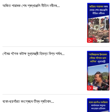
অজিত পাৱাৰক শেষ শ্ৰদ্ধাঞ্জলি নীতিন নবীনৰ...
গৌৰৱ গগৈক কটাক্ষ মুখ্যমন্ত্ৰী হিমন্ত বিশ্ব শৰ্মাৰ...
বকো-ছয়গাঁৱত কংগ্ৰেছৰ তীব্ৰ প্ৰতিবাদ...