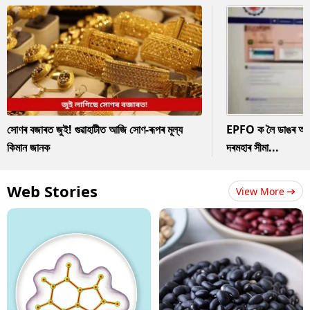
সোণৰ বজাৰত জুই! গুৱাহাটীত আজি সোণ-ৰূপৰ মূল্য
EPFO ক লৈ ডাঙৰ আপডে
কিমান জানক
দৰমহাৰ সীমা...
Web Stories
View More