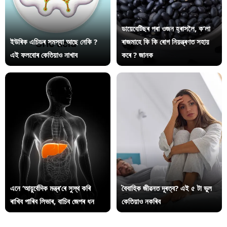
ডায়েবেটিছৰ পৰা ওজন হ্ৰাসলৈ, ক’লা
ইউৰিক এচিডৰ সমস্যা আছে নেকি ?
ৰাজমাহে কি কি ৰোগ নিয়ন্ত্ৰণত সহায়
এই ফলবোৰ কেতিয়াও নাখাব
কৰে ? জানক
এনে ‘আয়ুৰ্বেদিক মন্ত্ৰ’ৰে সুস্থ কৰি
বৈবাহিক জীৱনত দূৰত্ব? এই ৫ টা ভুল
ৰাখিব পাৰিব লিভাৰ, বাচিব জেপৰ ধন
কেতিয়াও নকৰিব