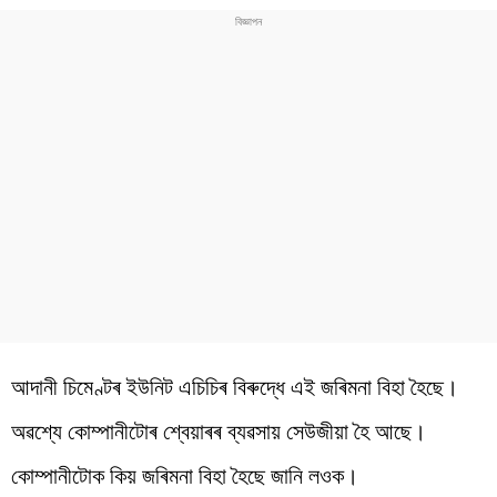
আদানী চিমেণ্টৰ ইউনিট এচিচিৰ বিৰুদ্ধে এই জৰিমনা বিহা হৈছে।
অৱশ্যে কোম্পানীটোৰ শ্বেয়াৰৰ ব্যৱসায় সেউজীয়া হৈ আছে।
কোম্পানীটোক কিয় জৰিমনা বিহা হৈছে জানি লওক।