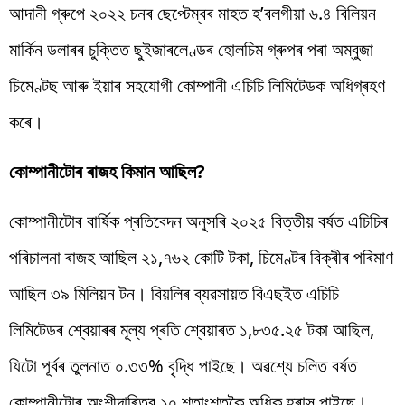
আদানী গ্ৰুপে ২০২২ চনৰ ছেপ্টেম্বৰ মাহত হ’বলগীয়া ৬.৪ বিলিয়ন
মাৰ্কিন ডলাৰৰ চুক্তিত ছুইজাৰলেণ্ডৰ হোলচিম গ্ৰুপৰ পৰা অম্বুজা
চিমেণ্টছ আৰু ইয়াৰ সহযোগী কোম্পানী এচিচি লিমিটেডক অধিগ্ৰহণ
কৰে।
কোম্পানীটোৰ ৰাজহ কিমান আছিল?
কোম্পানীটোৰ বাৰ্ষিক প্ৰতিবেদন অনুসৰি ২০২৫ বিত্তীয় বৰ্ষত এচিচিৰ
পৰিচালনা ৰাজহ আছিল ২১,৭৬২ কোটি টকা, চিমেণ্টৰ বিক্ৰীৰ পৰিমাণ
আছিল ৩৯ মিলিয়ন টন। বিয়লিৰ ব্যৱসায়ত বিএছইত এচিচি
লিমিটেডৰ শ্বেয়াৰৰ মূল্য প্ৰতি শ্বেয়াৰত ১,৮৩৫.২৫ টকা আছিল,
যিটো পূৰ্বৰ তুলনাত ০.৩৩% বৃদ্ধি পাইছে। অৱশ্যে চলিত বৰ্ষত
কোম্পানীটোৰ অংশীদাৰিত্ব ১০ শতাংশতকৈ অধিক হ্ৰাস পাইছে।