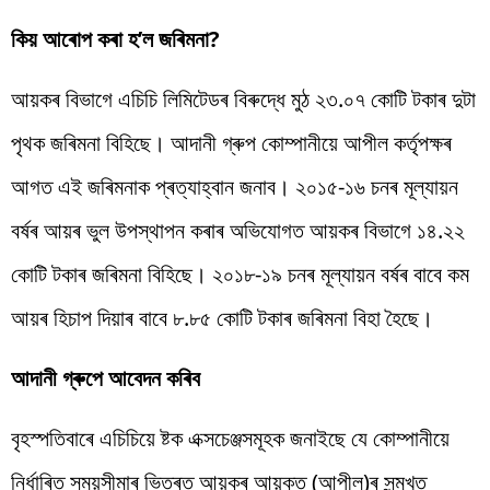
কিয় আৰোপ কৰা হ’ল জৰিমনা?
আয়কৰ বিভাগে এচিচি লিমিটেডৰ বিৰুদ্ধে মুঠ ২৩.০৭ কোটি টকাৰ দুটা
পৃথক জৰিমনা বিহিছে। আদানী গ্ৰুপ কোম্পানীয়ে আপীল কৰ্তৃপক্ষৰ
আগত এই জৰিমনাক প্ৰত্যাহ্বান জনাব। ২০১৫-১৬ চনৰ মূল্যায়ন
বৰ্ষৰ আয়ৰ ভুল উপস্থাপন কৰাৰ অভিযোগত আয়কৰ বিভাগে ১৪.২২
কোটি টকাৰ জৰিমনা বিহিছে। ২০১৮-১৯ চনৰ মূল্যায়ন বৰ্ষৰ বাবে কম
আয়ৰ হিচাপ দিয়াৰ বাবে ৮.৮৫ কোটি টকাৰ জৰিমনা বিহা হৈছে।
আদানী গ্ৰুপে আবেদন কৰিব
বৃহস্পতিবাৰে এচিচিয়ে ষ্টক এক্সচেঞ্জসমূহক জনাইছে যে কোম্পানীয়ে
নিৰ্ধাৰিত সময়সীমাৰ ভিতৰত আয়কৰ আয়ুক্ত (আপীল)ৰ সন্মুখত