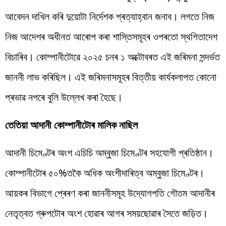
আবেদন দাখিল কৰি দুয়োটা নিৰ্দেশক প্ৰত্যাহ্বান জনাব। লগতে নিজ
নিজ আদেশৰ অধীনত আৰোপ কৰা শাস্তিসমূহৰ ওপৰতো স্থগিতাদেশ
বিচাৰিব। কোম্পানীটোৱে ২০২৫ চনৰ ১ অক্টোবৰত এই জৰিমনা সন্দৰ্ভত
জাননী লাভ কৰিছিল। এই জৰিমনাসমূহৰ বিত্তীয় কাৰ্যকলাপত কোনো
প্ৰভাৱ নপৰে বুলি উল্লেখ কৰা হৈছে।
তেতিয়া আদানী কোম্পানীটোৰ মালিক নাছিল
আদানী চিমেণ্টৰ অংশ এচিচি অম্বুজা চিমেণ্টৰ সহযোগী প্ৰতিষ্ঠান।
কোম্পানীটোৰ ৫০%তকৈ অধিক অংশীদাৰিত্ব অম্বুজা চিমেণ্টৰ।
আয়কৰ বিভাগে প্ৰেৰণ কৰা জাননীসমূহ উদ্যোগপতি গৌতম আদানীৰ
নেতৃত্বত গ্ৰুপটোৰ অংশ হোৱাৰ আগৰ সময়ছোৱাৰ সৈতে জড়িত।