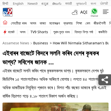
हिन्दी 
English
News9
ಕನ್ನಡ
తెలుగు
मराठी
ગુજરાતી
বাংলা
ਪੰਜਾਬੀ
AQI
শেহতীয়া খবৰ
শেহতীয়া খবৰ
অসম
ভাৰত
মনোৰঞ্জন
ব্যৱসায়
শিক্ষা
খেল
জীৱনশৈলী
ব
বাজেট
অসম
TV9 Shorts
পুৱাৰ মুখ্য খবৰ
হিমন্ত বিশ্ব শৰ্মা
ৰাজনীতি
অসম
Assamese News
Business
> How Will Nirmala Sitharaman's Bud
ভাৰত
এইবাৰৰ বাজেটে কিদৰে সলনি কৰিব দেশৰ কৃষকৰ
মনোৰঞ্জন
ভাগ্য? সবিশেষ জানক …
ব্যৱসায়
এইবাৰ বাজেটে সলনি কৰিব পাৰে কৃষকসকলৰ ভাগ্য। কৃষকসকলে দেশৰ মুঠ
শিক্ষা
জিডিপিৰ ১৫ শতাংশতকৈও অধিক অৰিহণা যোগায়। লগতে ৪৫ শতাংশতকৈও
অধিক ভাৰতীয়ক নিযুক্তি প্ৰদান কৰে। বিগত পাঁচ বছৰত ভাৰতৰ কৃষি খণ্ডই
খেল
বাৰ্ষিক হিচাপত গড়ে ৪.১৮ শতাংশ বিকাশ অৰ্জন কৰিছে।
জীৱনশৈলী