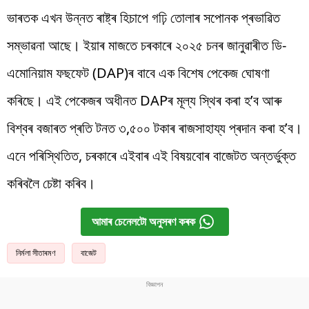
ভাৰতক এখন উন্নত ৰাষ্ট্ৰ হিচাপে গঢ়ি তোলাৰ সপোনক প্ৰভাৱিত
সম্ভাৱনা আছে। ইয়াৰ মাজতে চৰকাৰে ২০২৫ চনৰ জানুৱাৰীত ডি-
এমোনিয়াম ফছফেট (DAP)ৰ বাবে এক বিশেষ পেকেজ ঘোষণা
কৰিছে। এই পেকেজৰ অধীনত DAPৰ মূল্য স্থিৰ কৰা হ’ব আৰু
বিশ্বৰ বজাৰত প্ৰতি টনত ৩,৫০০ টকাৰ ৰাজসাহায্য প্ৰদান কৰা হ’ব।
এনে পৰিস্থিতিত, চৰকাৰে এইবাৰ এই বিষয়বোৰ বাজেটত অন্তৰ্ভুক্ত
কৰিবলৈ চেষ্টা কৰিব।
আমাৰ চেনেলটো অনুসৰণ কৰক
নিৰ্মলা সীতাৰমণ
বাজেট