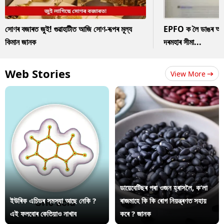
সোণৰ বজাৰত জুই! গুৱাহাটীত আজি সোণ-ৰূপৰ মূল্য
EPFO ক লৈ ডাঙৰ আপডে
কিমান জানক
দৰমহাৰ সীমা...
Web Stories
View More
ডায়েবেটিছৰ পৰা ওজন হ্ৰাসলৈ, ক’লা
ইউৰিক এচিডৰ সমস্যা আছে নেকি ?
ৰাজমাহে কি কি ৰোগ নিয়ন্ত্ৰণত সহায়
এই ফলবোৰ কেতিয়াও নাখাব
কৰে ? জানক