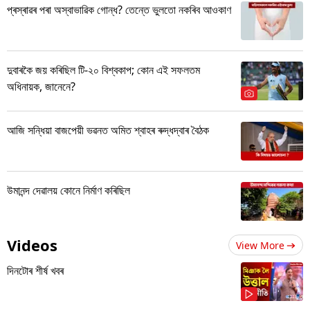
প্ৰস্ৰাৱৰ পৰা অস্বাভাৱিক গোন্ধ? তেন্তে ভুলতো নকৰিব আওকাণ
দুবাৰকৈ জয় কৰিছিল টি-২০ বিশ্বকাপ; কোন এই সফলতম
অধিনায়ক, জানেনে?
আজি সন্ধিয়া বাজপেয়ী ভৱনত অমিত শ্বাহৰ ৰুদ্ধদ্বাৰ বৈঠক
উমানন্দ দেৱালয় কোনে নিৰ্মাণ কৰিছিল
Videos
View More
দিনটোৰ শীৰ্ষ খবৰ