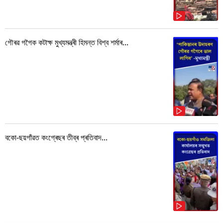
গৌৰৱ গগৈক কটাক্ষ মুখ্যমন্ত্ৰী হিমন্ত বিশ্ব শৰ্মাৰ...
বকো-ছয়গাঁৱত কংগ্ৰেছৰ তীব্ৰ প্ৰতিবাদ...