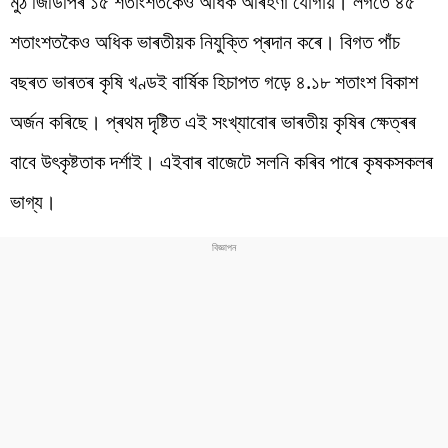
মুঠ জিডিপিৰ ১৫ শতাংশতকৈও অধিক অৰিহণা যোগায়। লগতে ৪৫
শতাংশতকৈও অধিক ভাৰতীয়ক নিযুক্তি প্ৰদান কৰে। বিগত পাঁচ
বছৰত ভাৰতৰ কৃষি খণ্ডই বাৰ্ষিক হিচাপত গড়ে ৪.১৮ শতাংশ বিকাশ
অৰ্জন কৰিছে। প্ৰথম দৃষ্টিত এই সংখ্যাবোৰ ভাৰতীয় কৃষিৰ ক্ষেত্ৰৰ
বাবে উৎকৃষ্টতাক দৰ্শাই। এইবাৰ বাজেটে সলনি কৰিব পাৰে কৃষকসকলৰ
ভাগ্য।