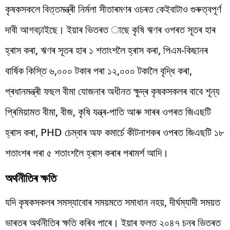
কৃষকসকলে বিত্তমন্ত্ৰী নিৰ্মলা সীতাৰমণৰ ওচৰত কেইবাটাও গুৰুত্বপূৰ্ণ
দাবী আগবঢ়াইছে। ইয়াৰ ভিতৰত াছে কৃষি ঋণৰ ওপৰত সূতৰ হাৰ
হ্ৰাস কৰা, ঋণৰ সূতৰ হাৰ ১ শতাংশলৈ হ্ৰাস কৰা, পিএম-কিছানৰ
বাৰ্ষিক কিস্তি ৬,০০০ টকাৰ পৰা ১২,০০০ টকালৈ বৃদ্ধি কৰা,
প্ৰধানমন্ত্ৰী ফছল বীমা যোজনাৰ অধীনত ক্ষুদ্ৰ কৃষকসকলৰ বাবে শূন্য
প্ৰিমিয়ামত বীমা, বীজ, কৃষি যন্ত্ৰ-পাতি আৰু সাৰৰ ওপৰত জিএছটি
হ্ৰাস কৰা, PHD চেম্বাৰ অফ কমাৰ্চে কীটনাশকৰ ওপৰত জিএছটি ১৮
শতাংশৰ পৰা ৫ শতাংশলৈ হ্ৰাস কৰাৰ পৰামৰ্শ আদি।
অৰ্থনীতিৰ ক্ষতি
যদি কৃষকসকলৰ সমস্যাবোৰ সময়মতে সমাধান নহয়, দীৰ্ঘম্যাদী সময়ত
ভাৰতৰ অৰ্থনীতিৰ ক্ষতি কৰিব পাৰে। ইয়াৰ ফলত ২০৪৭ চনৰ ভিতৰত