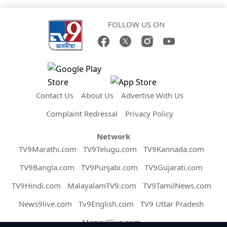
FOLLOW US ON
Contact Us
About Us
Advertise With Us
Complaint Redressal
Privacy Policy
Network
TV9Marathi.com
TV9Telugu.com
TV9Kannada.com
TV9Bangla.com
TV9Punjabi.com
TV9Gujarati.com
TV9Hindi.com
MalayalamTV9.com
TV9TamilNews.com
News9live.com
Tv9English.com
TV9 Uttar Pradesh
Money9live.com