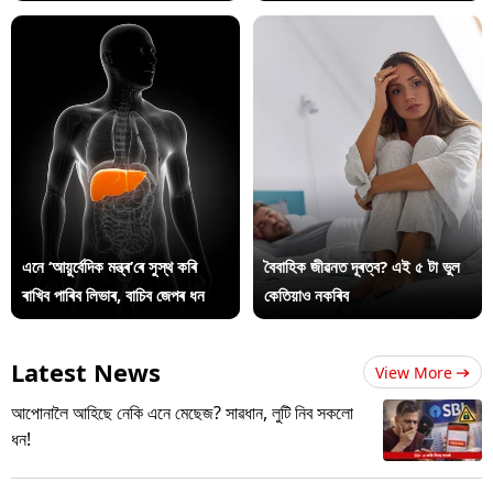
এনে ‘আয়ুৰ্বেদিক মন্ত্ৰ’ৰে সুস্থ কৰি
বৈবাহিক জীৱনত দূৰত্ব? এই ৫ টা ভুল
ৰাখিব পাৰিব লিভাৰ, বাচিব জেপৰ ধন
কেতিয়াও নকৰিব
Latest News
View More
আপোনালৈ আহিছে নেকি এনে মেছেজ? সাৱধান, লুটি নিব সকলো
ধন!