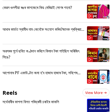
কেৱল গুলপীয়া ৰঙৰ কাগজেৰে কিয় মেৰিয়াই সোণৰ গহনা?
আধাৰ কাৰ্ডত স্বামীৰ নাম কেনেকৈ সংযোগ কৰিব?জানক প্ৰক্ৰিয়া...
অৱসৰৰ পূৰ্বে ছবিত কণ্ঠদান কৰিলে কিমান টকা পাইছিল অৰিজিৎ
সিঙে?
আপোনাৰ PF একাউণ্টত জমা হ’ব হাজাৰ হাজাৰ টকা, সবিশেষ...
Reels
View More
সৰ্থেবাৰীৰ কাপলা বিলত পৰিভ্ৰমী চৰাইৰ কাকলি