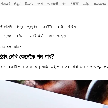
News9
ಕನ್ನಡ
తెలుగు
मराठी
ગુજરાતી
বাংলা
ਪੰਜਾਬੀ
தமிழ்
മലയാളം
শিক্ষা
বিশ্ব
জীৱনশৈলী
বিশ্ব
প্ৰযুক্তি
ৱেব ষ্ট'ৰী
ফটো
ভিডিঅ
খেল
প্ৰযুক্তি
স্বাস্থ্য
ৰাশিফল
চৰকাৰী আঁচনি
সোণ-ৰূপৰ মূল্য
জীৱনশৈলী
Real Or Fake?
ঠাৎ দেখি কেনেকৈ গম পাব?
ৰ বাবে এটা পদ্ধতি আছে। যদিও এই পদ্ধতিৰ দ্বাৰা আধাৰ কাৰ্ড ভুৱা হয়