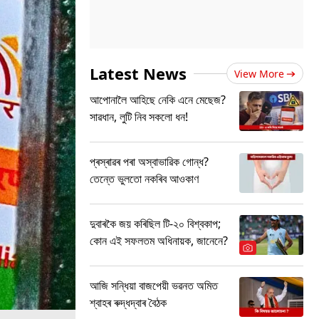
Latest News
View More
আপোনালৈ আহিছে নেকি এনে মেছেজ?
সাৱধান, লুটি নিব সকলো ধন!
প্ৰস্ৰাৱৰ পৰা অস্বাভাৱিক গোন্ধ?
তেন্তে ভুলতো নকৰিব আওকাণ
দুবাৰকৈ জয় কৰিছিল টি-২০ বিশ্বকাপ;
কোন এই সফলতম অধিনায়ক, জানেনে?
আজি সন্ধিয়া বাজপেয়ী ভৱনত অমিত
শ্বাহৰ ৰুদ্ধদ্বাৰ বৈঠক