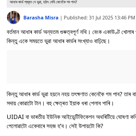
আধাৰ কাৰ্ড প্ৰকৃত নে ভুৱা, হঠাৎ দেখি কেনেকৈ গম পাব?
Barasha Misra
|
Published:
31 Jul 2025 13:46 PM
বৰ্তমান আধাৰ কাৰ্ড অন্যতম গুৰুত্বপূৰ্ণ নথি। বেংক একাউণ্ট খোলাৰ
কিন্তু একে সময়তে ভুৱা আধাৰ কাৰ্ডৰ সংখ্যাও বাঢ়িছে।
কিন্তু আধাৰ কাৰ্ড ভুৱা হয়নে নহয় তৎক্ষণাত কেনেকৈ গম পাব? তাৰ 
সদায় কোৱাটো টান। বহু ক্ষেত্ৰত ইয়াক ধৰা পেলাব পাৰি।
UIDAI বা ভাৰতীয় ইউনিক আইডেন্টিফিকেশন অথৰিটিয়ে ঘোষণা কৰিছ
পেলোৱাটো একেবাৰে সহজ হ’ব। সেই উপায়টো কি?