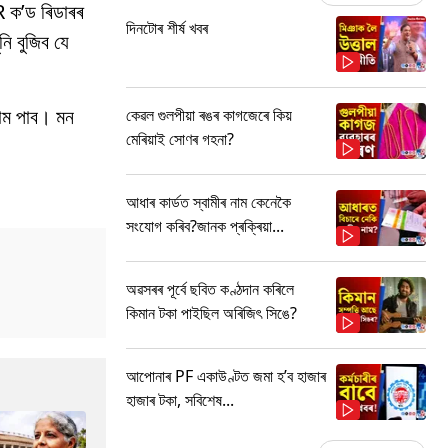
R ক’ড ৰিডাৰৰ
দিনটোৰ শীৰ্ষ খবৰ
ি বুজিব যে
 গম পাব। মন
কেৱল গুলপীয়া ৰঙৰ কাগজেৰে কিয়
মেৰিয়াই সোণৰ গহনা?
আধাৰ কাৰ্ডত স্বামীৰ নাম কেনেকৈ
সংযোগ কৰিব?জানক প্ৰক্ৰিয়া...
অৱসৰৰ পূৰ্বে ছবিত কণ্ঠদান কৰিলে
কিমান টকা পাইছিল অৰিজিৎ সিঙে?
আপোনাৰ PF একাউণ্টত জমা হ’ব হাজাৰ
হাজাৰ টকা, সবিশেষ...