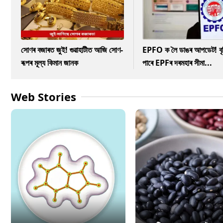
সোণৰ বজাৰত জুই! গুৱাহাটীত আজি সোণ-
EPFO ক লৈ ডাঙৰ আপডেট! বৃদ্
ৰূপৰ মূল্য কিমান জানক
পাৰে EPFৰ দৰমহাৰ সীমা...
Web Stories