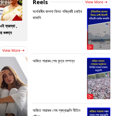
Reels
View More
সৰ্থেবাৰীৰ কাপলা বিলত পৰিভ্ৰমী চৰাইৰ
কাকলি
এই ব্যৱস্থা ,
 গুৰুত্ব
View More
অজিত পাৱাৰৰ শেষ কৃত্য সম্পন্ন
অজিত পাৱাৰক শেষ শ্ৰদ্ধাঞ্জলি নীতিন