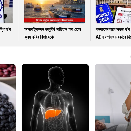
ধি হ'ব
অসাৰ ট্ৰাম্পৰ ভাবুকি! ৰাছিয়াৰ পৰা তেল
কৰদাতাৰ বাবে সহজ হ’ব 
ক্ৰয় কৰিব ৰিলায়েঞ্চে
AI ৰ ওপৰত চৰকাৰে দিছে