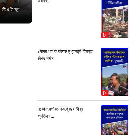
নবীনৰ...
 এই ৫ টা ভুল
গৌৰৱ গগৈক কটাক্ষ মুখ্যমন্ত্ৰী হিমন্ত
বিশ্ব শৰ্মাৰ...
বকো-ছয়গাঁৱত কংগ্ৰেছৰ তীব্ৰ
প্ৰতিবাদ...