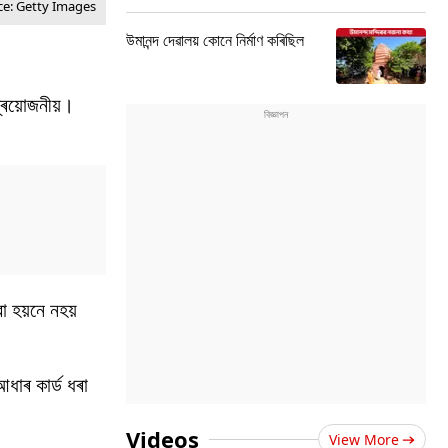
ce: Getty Images
উমানন্দ দেৱালয় কোনে নিৰ্মাণ কৰিছিল
্ৰয়োজনীয়।
ৱা হয়নে নহয়
াৰ কাৰ্ড ধৰা
Videos
View More