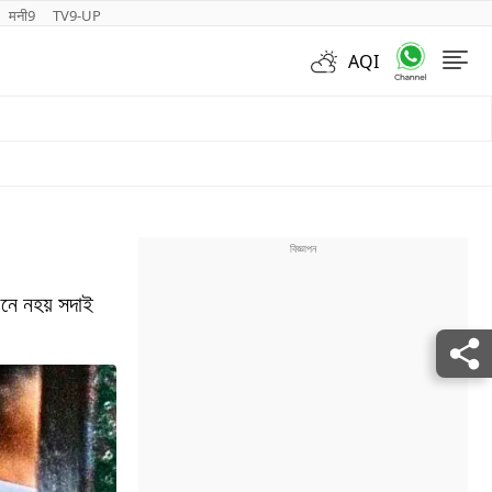
मनी9
TV9-UP
AQI
Videos
নে নহয় সদাই