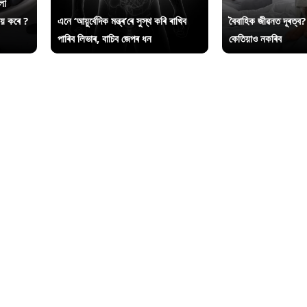
লা
ায় কৰে ?
এনে ‘আয়ুৰ্বেদিক মন্ত্ৰ’ৰে সুস্থ কৰি ৰাখিব
বৈবাহিক জীৱনত দূৰত্ব?
পাৰিব লিভাৰ, বাচিব জেপৰ ধন
কেতিয়াও নকৰিব