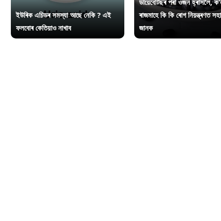
ডায়েবেটিছৰ পৰা ওজন হ্ৰাসলৈ, ক’
ইউৰিক এচিডৰ সমস্যা আছে নেকি ? এই
ৰাজমাহে কি কি ৰোগ নিয়ন্ত্ৰণত সহ
ফলবোৰ কেতিয়াও নাখাব
জানক