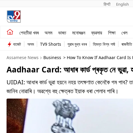
हिन्दी 
English
শেহতীয়া খবৰ
মনোৰঞ্জন
শেহতীয়া খবৰ
অসম
ভাৰত
মনোৰঞ্জন
ব্যৱসায়
শিক্ষা
খেল
অসম
ব্যৱসায়
বাজেট
অসম
TV9 Shorts
পুৱাৰ মুখ্য খবৰ
হিমন্ত বিশ্ব শৰ্মা
ৰাজনীতি
ভাৰত
Assamese News
Business
> How To Know If Aadhaar Card Is 
Aadhaar Card: আধাৰ কাৰ্ড প্ৰকৃত নে ভুৱা, হ
UIDAI: আধাৰ কাৰ্ড ভুৱা হয়নে নহয় তৎক্ষণাত কেনেকৈ গম পাব? তা
জানিব নোৱাৰি। অৱশ্যে বহু ক্ষেত্ৰত ইয়াক ধৰা পেলাব পাৰি।