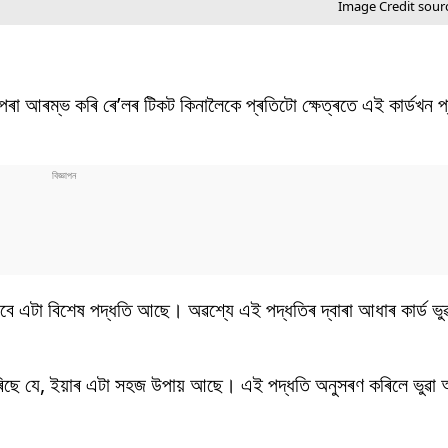
Image Credit sour
 পৰা আৰম্ভ কৰি ৰে’লৰ টিকট কিনালৈকে প্ৰতিটো ক্ষেত্ৰতে এই কাৰ্ডখন প
বাবে এটা বিশেষ পদ্ধতি আছে। অৱশ্যে এই পদ্ধতিৰ দ্বাৰা আধাৰ কাৰ্ড ভু
ে যে, ইয়াৰ এটা সহজ উপায় আছে। এই পদ্ধতি অনুসৰণ কৰিলে ভুৱা আধ