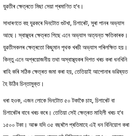
যুৱতীৰ
ক্ষেত্ৰতে
মিছা
সেয়া
প্ৰমাণিত
হ
’
ব
।
সাধাৰণতে
বহু যুৱকৰে
দিনটোত
গুটখা
,
চিগাৰেট
,
সুৰা
পানৰ
অভ্যাস
আছে
।
স্বাস্থ্যৰ
ক্ষেত্ৰত
পিছে
এনে
অভ্যাস
অত্যন্ত
ক্ষতিকাৰক
।
যুৱতীসকলৰ
ক্ষেত্ৰতো
কিছুমান
পৃথক
খৰচী
অভ্যাস
পৰিলক্ষিত
হয়
।
কিন্তু
এনে
অপ্ৰয়োজনীয়
তথা
অস্বাস্থ্যকৰ
দিশত
খৰচ
কৰা
ধনখিনি
ৰাহি
কৰি
সঠিক
ক্ষেত্ৰত
জমা
কৰা
হয়
,
তেতিয়াই
আপোনাৰ
ভৱিষ্যত
হৈ
উঠিব
চিন্তামুক্ত
।
ধৰা
হওক
,
এজন
লোকে
দিনটোত ৫০ টকাকৈ চাহ, চিগাৰেট বা
চিগাৰেটৰ
বাবে খৰচ কৰে। তেতিয়া সেই ক্ষেত্ৰত
মাহিলী
খৰচ হ
’
ব
১৫০০ টকা। আৰু যদি ৩৫ বছৰলৈ প্ৰতিমাহে এই ধন বিনিয়োগ কৰা