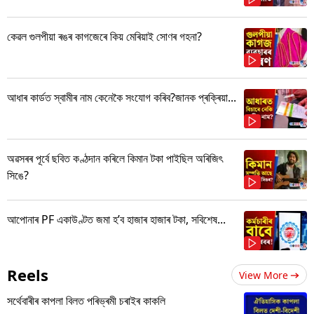
কেৱল গুলপীয়া ৰঙৰ কাগজেৰে কিয় মেৰিয়াই সোণৰ গহনা?
আধাৰ কাৰ্ডত স্বামীৰ নাম কেনেকৈ সংযোগ কৰিব?জানক প্ৰক্ৰিয়া...
অৱসৰৰ পূৰ্বে ছবিত কণ্ঠদান কৰিলে কিমান টকা পাইছিল অৰিজিৎ
সিঙে?
আপোনাৰ PF একাউণ্টত জমা হ’ব হাজাৰ হাজাৰ টকা, সবিশেষ...
Reels
View More
সৰ্থেবাৰীৰ কাপলা বিলত পৰিভ্ৰমী চৰাইৰ কাকলি