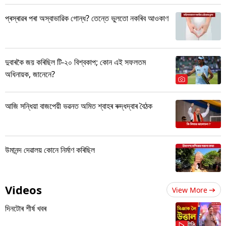
প্ৰস্ৰাৱৰ পৰা অস্বাভাৱিক গোন্ধ? তেন্তে ভুলতো নকৰিব আওকাণ
দুবাৰকৈ জয় কৰিছিল টি-২০ বিশ্বকাপ; কোন এই সফলতম
অধিনায়ক, জানেনে?
আজি সন্ধিয়া বাজপেয়ী ভৱনত অমিত শ্বাহৰ ৰুদ্ধদ্বাৰ বৈঠক
উমানন্দ দেৱালয় কোনে নিৰ্মাণ কৰিছিল
Videos
View More
দিনটোৰ শীৰ্ষ খবৰ