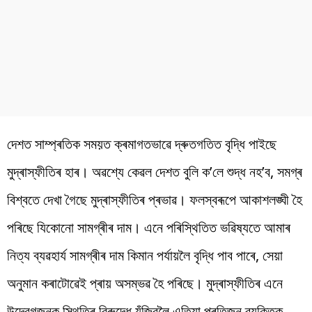
দেশত
সাম্প্ৰতিক
সময়ত
ক্ৰমাগতভাৱে
দ্ৰুতগতিত
বৃদ্ধি
পাইছে
মুদ্ৰাস্ফীতিৰ হাৰ
।
অৱশ্যে
কেৱল
দেশত
বুলি
ক
’
লে
শুদ্ধ
নহ
’
ব
,
সমগ্ৰ
বিশ্বতে
দেখা
গৈছে
মুদ্ৰাস্ফীতিৰ
প্ৰভাৱ
।
ফলস্বৰূপে
আকাশলঙ্ঘী
হৈ
পৰিছে
যিকোনো
সামগ্ৰীৰ
দাম
।
এনে পৰিস্থিতিত ভৱিষ্যতে আমাৰ
নিত্য
ব্যৱহাৰ্য সামগ্ৰীৰ দাম কিমান
পৰ্যায়লৈ
বৃদ্ধি
পাব
পাৰে
,
সেয়া
অনুমান কৰাটোৱেই প্ৰায় অসম্ভৱ হৈ পৰিছে। মুদ্ৰাস্ফীতিৰ
এনে
উদ্বেগজনক
স্থিতিৰ বিৰুদ্ধে যুঁজিবলৈ
এতিয়া প্ৰতিজন ব্যক্তিক