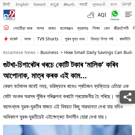
हिन्दी 
English
News9
ಕನ್ನಡ
తెలుగు
मराठी
ગુજરાતી
বাংলা
ਪੰਜਾਬੀ
AQI
শেহতীয়া খবৰ
শেহতীয়া খবৰ
অসম
ভাৰত
মনোৰঞ্জন
ব্যৱসায়
শিক্ষা
খেল
জীৱনশৈলী
ব
বাজেট
অসম
TV9 Shorts
পুৱাৰ মুখ্য খবৰ
হিমন্ত বিশ্ব শৰ্মা
ৰাজনীতি
অসম
Assamese News
Business
> How Small Daily Savings Can Build 
ভাৰত
গুটখা-চিগাৰেটৰ খৰচে কোটি টকাৰ ‘মালিক’ কৰিব
মনোৰঞ্জন
আপোনাক, মাত্ৰ কৰক এই কাম…
ব্যৱসায়
কেৱল বৰ্তমানৰ বাবেই নহয়, ভৱিষ্যতৰ বাবেও প্ৰতিজন ব্যক্তিয়ে এতিয়া এক
শিক্ষা
মোটা অংকৰ অৱসৰ পুঁজিৰ পৰিকল্পনা কৰাটো প্ৰয়োজনীয় হৈ পৰিছে। সাধাৰণতে
বহুসংখ্যক যুৱক-যুৱতীৰ মাজত এই বিষয়ত কিছু সাৱধানতা দেখা যায় যদিও
খেল
অধিকাংশ যুৱক-যুৱতীয়েই এইক্ষেত্ৰত উদাসীন হোৱা দেখা যায়।
জীৱনশৈলী