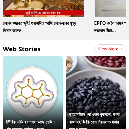
সোণৰ বজাৰত জুই! গুৱাহাটীত আজি সোণ-ৰূপৰ মূল্য
EPFO ক লৈ ডাঙৰ আপডে
কিমান জানক
দৰমহাৰ সীমা...
Web Stories
View More
ডায়েবেটিছৰ পৰা ওজন হ্ৰাসলৈ, ক’লা
ইউৰিক এচিডৰ সমস্যা আছে নেকি ?
ৰাজমাহে কি কি ৰোগ নিয়ন্ত্ৰণত সহায়