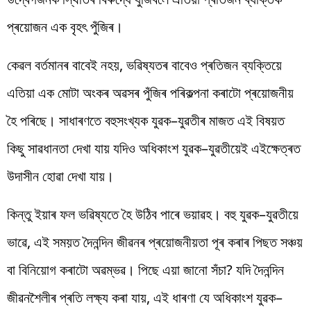
প্ৰয়োজন এক বৃহৎ পুঁজিৰ।
কেৱল
বৰ্তমানৰ
বাবেই
নহয়
,
ভৱিষ্যতৰ
বাবেও
প্ৰতিজন
ব্যক্তিয়ে
এতিয়া
এক
মোটা
অংকৰ
অৱসৰ
পুঁজিৰ
পৰিকল্পনা
কৰাটো
প্ৰয়োজনীয়
হৈ
পৰিছে
।
সাধাৰণতে
বহুসংখ্যক
যুৱক
–
যুৱতীৰ
মাজত
এই
বিষয়ত
কিছু
সাৱধানতা
দেখা
যায়
যদিও
অধিকাংশ
যুৱক
–
যুৱতীয়েই
এইক্ষেত্ৰত
উদাসীন
হোৱা
দেখা
যায়
।
কিন্তু
ইয়াৰ
ফল
ভৱিষ্যতে
হৈ
উঠিব
পাৰে
ভয়াৱহ
।
বহু
যুৱক
–
যুৱতীয়ে
ভাৱে
,
এই
সময়ত
দৈনন্দিন
জীৱনৰ
প্ৰয়োজনীয়তা
পূৰ
কৰাৰ
পিছত
সঞ্চয়
বা
বিনিয়োগ
কৰাটো
অৱম্ভৱ
।
পিছে
এয়া
জানো
সঁচা
?
যদি
দৈনন্দিন
জীৱনশৈলীৰ
প্ৰতি
লক্ষ্য
কৰা
যায়
,
এই
ধাৰণা
যে
অধিকাংশ
যুৱক
–