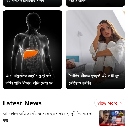
এই ফলবোৰ কেতিয়াও নাখাব
কৰে ? জানক
এনে ‘আয়ুৰ্বেদিক মন্ত্ৰ’ৰে সুস্থ কৰি
বৈবাহিক জীৱনত দূৰত্ব? এই ৫ টা ভুল
ৰাখিব পাৰিব লিভাৰ, বাচিব জেপৰ ধন
কেতিয়াও নকৰিব
Latest News
View More
আপোনালৈ আহিছে নেকি এনে মেছেজ? সাৱধান, লুটি নিব সকলো
ধন!