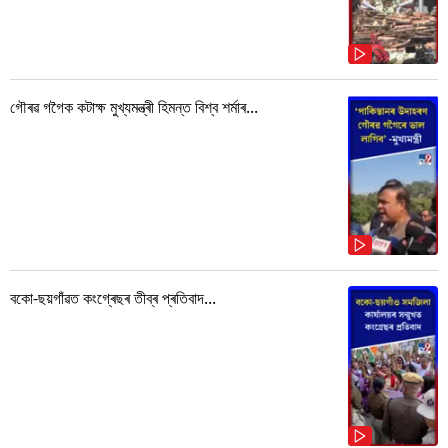
গৌৰৱ গগৈক কটাক্ষ মুখ্যমন্ত্ৰী হিমন্ত বিশ্ব শৰ্মাৰ...
বকো-ছয়গাঁৱত কংগ্ৰেছৰ তীব্ৰ প্ৰতিবাদ...