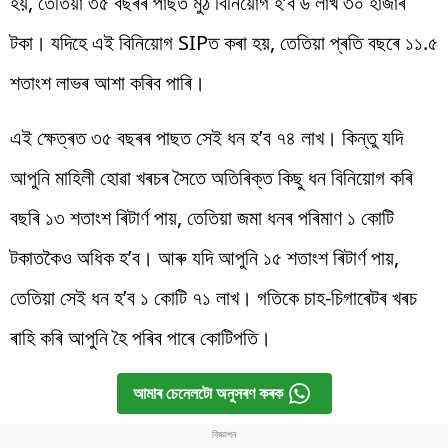
হয়, তেতিয়া ৩৫ বছৰৰ পাছত মুঠ বিনিয়োগ হ’ব ৬ লাখ ৩০ হাজাৰ
টকা।
যদিহে এই বিনিয়োগ
SIPত
কৰা হয়, তেতিয়া প্ৰতি বছৰে ১১.৫
শতাংশ লাভৰ আশা কৰিব পাৰি।
এই ক্ষেত্ৰত ৩৫ বছৰৰ পাছত সেই ধন হ’ব ৭৪ লাখ। কিন্তু যদি
আপুনি
মাহিলী
হোৱা
খৰচৰ
সৈতে
অতিৰিক্ত
কিছু
ধন বিনিয়োগ কৰি
বছৰি ১৩ শতাংশ ৰিটাৰ্ণ পায়, তেতিয়া
জমা
ধনৰ পৰিমাণ ১ কোটি
টকাতকৈও
অধিক
হ
’
ব। আৰু যদি আপুনি ১৫ শতাংশ ৰিটাৰ্ণ পায়,
তেতিয়া সেই ধন হ’ব ১ কোটি ৭১ লাখ। গতিকে চাহ-চিগাৰেটৰ খৰচ
ৰাহি কৰি আপুনি
হৈ
পৰিব
পাৰে
কোটিপতি।
আমাৰ চেনেলটো অনুসৰণ কৰক