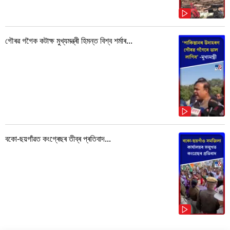
গৌৰৱ গগৈক কটাক্ষ মুখ্যমন্ত্ৰী হিমন্ত বিশ্ব শৰ্মাৰ...
বকো-ছয়গাঁৱত কংগ্ৰেছৰ তীব্ৰ প্ৰতিবাদ...