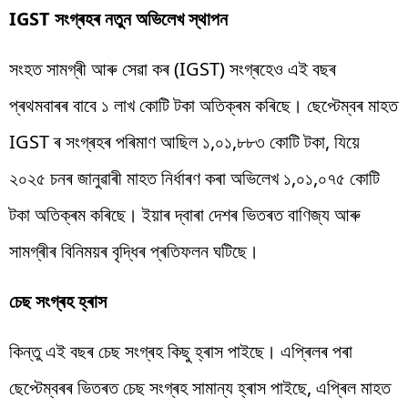
IGST সংগ্ৰহৰ নতুন অভিলেখ স্থাপন
সংহত সামগ্ৰী আৰু সেৱা কৰ (IGST) সংগ্ৰহেও এই বছৰ
প্ৰথমবাৰৰ বাবে ১ লাখ কোটি টকা অতিক্ৰম কৰিছে। ছেপ্টেম্বৰ মাহত
IGST ৰ সংগ্ৰহৰ পৰিমাণ আছিল ১,০১,৮৮৩ কোটি টকা, যিয়ে
২০২৫ চনৰ জানুৱাৰী মাহত নিৰ্ধাৰণ কৰা অভিলেখ ১,০১,০৭৫ কোটি
টকা অতিক্ৰম কৰিছে। ইয়াৰ দ্বাৰা দেশৰ ভিতৰত বাণিজ্য আৰু
সামগ্ৰীৰ বিনিময়ৰ বৃদ্ধিৰ প্ৰতিফলন ঘটিছে।
চেছ সংগ্ৰহ হ্ৰাস
কিন্তু এই বছৰ চেছ সংগ্ৰহ কিছু হ্ৰাস পাইছে। এপ্ৰিলৰ পৰা
ছেপ্টেম্বৰৰ ভিতৰত চেছ সংগ্ৰহ সামান্য হ্ৰাস পাইছে, এপ্ৰিল মাহত