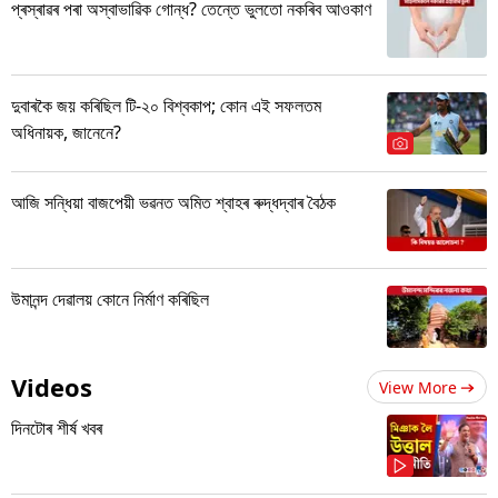
প্ৰস্ৰাৱৰ পৰা অস্বাভাৱিক গোন্ধ? তেন্তে ভুলতো নকৰিব আওকাণ
দুবাৰকৈ জয় কৰিছিল টি-২০ বিশ্বকাপ; কোন এই সফলতম
অধিনায়ক, জানেনে?
আজি সন্ধিয়া বাজপেয়ী ভৱনত অমিত শ্বাহৰ ৰুদ্ধদ্বাৰ বৈঠক
উমানন্দ দেৱালয় কোনে নিৰ্মাণ কৰিছিল
Videos
View More
দিনটোৰ শীৰ্ষ খবৰ