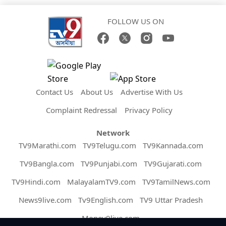
FOLLOW US ON
Contact Us
About Us
Advertise With Us
Complaint Redressal
Privacy Policy
Network
TV9Marathi.com
TV9Telugu.com
TV9Kannada.com
TV9Bangla.com
TV9Punjabi.com
TV9Gujarati.com
TV9Hindi.com
MalayalamTV9.com
TV9TamilNews.com
News9live.com
Tv9English.com
TV9 Uttar Pradesh
Money9live.com