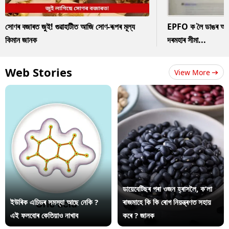
সোণৰ বজাৰত জুই! গুৱাহাটীত আজি সোণ-ৰূপৰ মূল্য
EPFO ক লৈ ডাঙৰ আপডে
কিমান জানক
দৰমহাৰ সীমা...
Web Stories
View More
ডায়েবেটিছৰ পৰা ওজন হ্ৰাসলৈ, ক’লা
ইউৰিক এচিডৰ সমস্যা আছে নেকি ?
ৰাজমাহে কি কি ৰোগ নিয়ন্ত্ৰণত সহায়
এই ফলবোৰ কেতিয়াও নাখাব
কৰে ? জানক