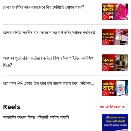
কেৱল গুলপীয়া ৰঙৰ কাগজেৰে কিয় মেৰিয়াই সোণৰ গহনা?
আধাৰ কাৰ্ডত স্বামীৰ নাম কেনেকৈ সংযোগ কৰিব?জানক প্ৰক্ৰিয়া...
অৱসৰৰ পূৰ্বে ছবিত কণ্ঠদান কৰিলে কিমান টকা পাইছিল অৰিজিৎ
সিঙে?
আপোনাৰ PF একাউণ্টত জমা হ’ব হাজাৰ হাজাৰ টকা, সবিশেষ...
Reels
View More
সৰ্থেবাৰীৰ কাপলা বিলত পৰিভ্ৰমী চৰাইৰ কাকলি