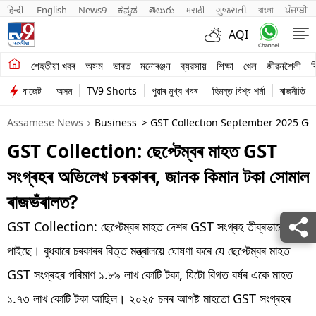
हिन्दी 
English
News9
ಕನ್ನಡ
తెలుగు
मराठी
ગુજરાતી
বাংলা
ਪੰਜਾਬੀ
AQI
শেহতীয়া খবৰ
শেহতীয়া খবৰ
অসম
ভাৰত
মনোৰঞ্জন
ব্যৱসায়
শিক্ষা
খেল
জীৱনশৈলী
ব
বাজেট
অসম
TV9 Shorts
পুৱাৰ মুখ্য খবৰ
হিমন্ত বিশ্ব শৰ্মা
ৰাজনীতি
অসম
Assamese News
Business
> GST Collection September 2025 Gov
ভাৰত
GST Collection: ছেপ্টেম্বৰ মাহত GST
মনোৰঞ্জন
সংগ্ৰহৰ অভিলেখ চৰকাৰৰ, জানক কিমান টকা সোমাল
ব্যৱসায়
ৰাজভঁৰালত?
শিক্ষা
GST Collection: ছেপ্টেম্বৰ মাহত দেশৰ GST সংগ্ৰহ তীব্ৰভাৱে বৃদ্ধি
পাইছে। বুধবাৰে চৰকাৰৰ বিত্ত মন্ত্ৰালয়ে ঘোষণা কৰে যে ছেপ্টেম্বৰ মাহত
খেল
GST সংগ্ৰহৰ পৰিমাণ ১.৮৯ লাখ কোটি টকা, যিটো বিগত বৰ্ষৰ একে মাহত
জীৱনশৈলী
১.৭৩ লাখ কোটি টকা আছিল। ২০২৫ চনৰ আগষ্ট মাহতো GST সংগ্ৰহৰ