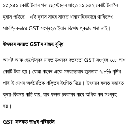
১৩,৪৫১ কোটি টকাৰ পৰা ছেপ্টেম্বৰ মাহত ১১,৬৫২ কোটি টকালৈ
হ্ৰাস পাইছে। এই হ্ৰাস মাহৰ মাজত ধাৰাবাহিকভাৱে থাকিলেও
সামগ্ৰিকভাৱে GST সংগ্ৰহত ইয়াৰ বিশেষ প্ৰভাৱ পৰা নাই।
উৎসৱৰ সময়ত GSTৰ ৰাজহ বৃদ্ধি
আগষ্ট আৰু ছেপ্টেম্বৰ মাহত উৎসৱৰ বতৰতো GST সংগ্ৰহ ৩.৮ লাখ
কোটি টকা হয়। যোৱা বছৰৰ একে সময়ছোৱাৰ তুলনাত ৭.৮% বৃদ্ধি
পাই ই দেশৰ অৰ্থনৈতিক শক্তিৰ ইংগিত দিয়ে। উৎসৱৰ ফলত বজাৰত
ক্ৰয়-বিক্ৰয় বাঢ়ি যায়, যাৰ ফলত চৰকাৰৰ বাবে অধিক কৰ সংগ্ৰহ
হয়।
GST ফলকত ডাঙৰ পৰিৱৰ্তন