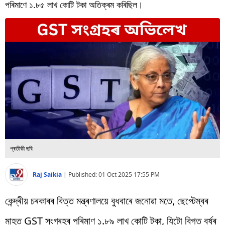
বিশ্ব
পৰিমাণে ১.৮৫ লাখ কোটি টকা অতিক্ৰম কৰিছিল।
প্ৰযুক্তি
Videos
প্ৰতীকী ছবি
Raj Saikia
|
Published:
01 Oct 2025 17:55 PM
কেন্দ্ৰীয় চৰকাৰৰ বিত্ত মন্ত্ৰণালয়ে বুধবাৰে জনোৱা মতে, ছেপ্টেম্বৰ
মাহত GST সংগ্ৰহৰ পৰিমাণ ১.৮৯ লাখ কোটি টকা, যিটো বিগত বৰ্ষৰ