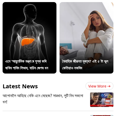
এনে ‘আয়ুৰ্বেদিক মন্ত্ৰ’ৰে সুস্থ কৰি
বৈবাহিক জীৱনত দূৰত্ব? এই ৫ টা ভুল
ৰাখিব পাৰিব লিভাৰ, বাচিব জেপৰ ধন
কেতিয়াও নকৰিব
Latest News
View More
আপোনালৈ আহিছে নেকি এনে মেছেজ? সাৱধান, লুটি নিব সকলো
ধন!