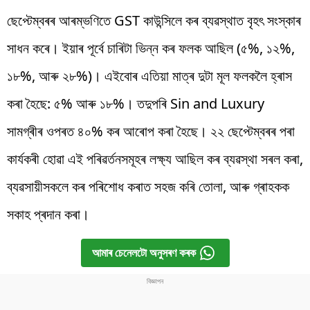
ছেপ্টেম্বৰৰ আৰম্ভণিতে GST কাউন্সিলে কৰ ব্যৱস্থাত বৃহৎ সংস্কাৰ
সাধন কৰে। ইয়াৰ পূৰ্বে চাৰিটা ভিন্ন কৰ ফলক আছিল (৫%, ১২%,
১৮%, আৰু ২৮%)। এইবোৰ এতিয়া মাত্ৰ দুটা মূল ফলকলৈ হ্ৰাস
কৰা হৈছে: ৫% আৰু ১৮%। তদুপৰি Sin and Luxury
সামগ্ৰীৰ ওপৰত ৪০% কৰ আৰোপ কৰা হৈছে। ২২ ছেপ্টেম্বৰৰ পৰা
কাৰ্যকৰী হোৱা এই পৰিৱৰ্তনসমূহৰ লক্ষ্য আছিল কৰ ব্যৱস্থা সৰল কৰা,
ব্যৱসায়ীসকলে কৰ পৰিশোধ কৰাত সহজ কৰি তোলা, আৰু গ্ৰাহকক
সকাহ প্ৰদান কৰা।
আমাৰ চেনেলটো অনুসৰণ কৰক