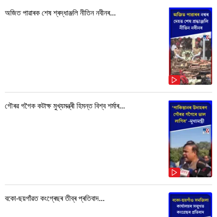
অজিত পাৱাৰক শেষ শ্ৰদ্ধাঞ্জলি নীতিন নবীনৰ...
গৌৰৱ গগৈক কটাক্ষ মুখ্যমন্ত্ৰী হিমন্ত বিশ্ব শৰ্মাৰ...
বকো-ছয়গাঁৱত কংগ্ৰেছৰ তীব্ৰ প্ৰতিবাদ...