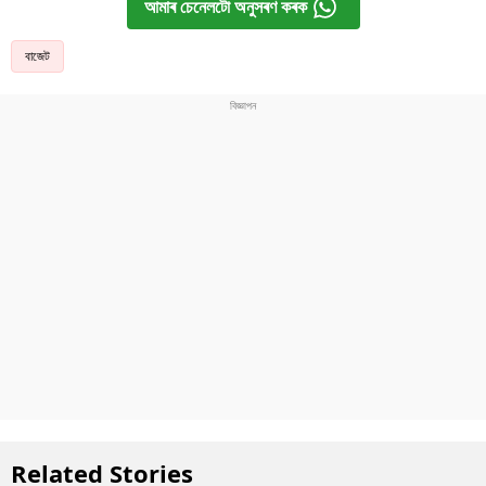
আমাৰ চেনেলটো অনুসৰণ কৰক
বাজেট
Related Stories