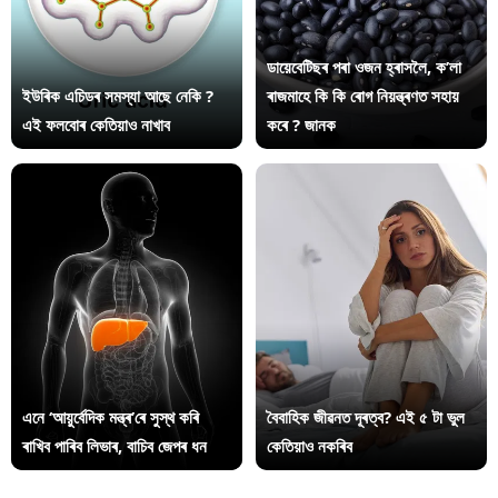
ডায়েবেটিছৰ পৰা ওজন হ্ৰাসলৈ, ক’লা
ইউৰিক এচিডৰ সমস্যা আছে নেকি ?
ৰাজমাহে কি কি ৰোগ নিয়ন্ত্ৰণত সহায়
এই ফলবোৰ কেতিয়াও নাখাব
কৰে ? জানক
এনে ‘আয়ুৰ্বেদিক মন্ত্ৰ’ৰে সুস্থ কৰি
বৈবাহিক জীৱনত দূৰত্ব? এই ৫ টা ভুল
ৰাখিব পাৰিব লিভাৰ, বাচিব জেপৰ ধন
কেতিয়াও নকৰিব