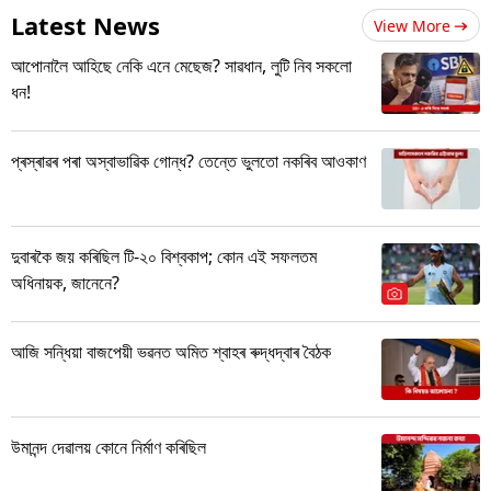
Latest News
View More
আপোনালৈ আহিছে নেকি এনে মেছেজ? সাৱধান, লুটি নিব সকলো
ধন!
প্ৰস্ৰাৱৰ পৰা অস্বাভাৱিক গোন্ধ? তেন্তে ভুলতো নকৰিব আওকাণ
দুবাৰকৈ জয় কৰিছিল টি-২০ বিশ্বকাপ; কোন এই সফলতম
অধিনায়ক, জানেনে?
আজি সন্ধিয়া বাজপেয়ী ভৱনত অমিত শ্বাহৰ ৰুদ্ধদ্বাৰ বৈঠক
উমানন্দ দেৱালয় কোনে নিৰ্মাণ কৰিছিল