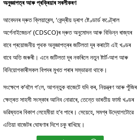
অনুজ্ঞাপত্ৰ আৰু প্ৰক্ৰিয়াৰ সৰলীকৰণ
আবেদনৰ দ্ৰুত ক্লিয়াৰেন্স, ‘কেন্দ্ৰীয় ড্ৰাগ ষ্টেণ্ডাৰ্ড কণ্ট্ৰোল
অৰ্গেনাইজেচন’ (CDSCO)ৰ দ্ৰুত অনুমোদন আৰু বিভিন্ন ৰাজ্যৰ
বাবে প্ৰয়োজনীয় পৃথক অনুজ্ঞাপত্ৰৰ জটিলতা দূৰ কৰাটো এই খণ্ডৰ
বাবে অতি জৰুৰী। এনে জটিলতা দূৰ নকৰিলে নতুন ষ্টাৰ্ট-আপ আৰু
বিনিয়োগকাৰীসকল বিপদৰ মুখত পৰাৰ সম্ভাৱনা থাকে।
সংক্ষেপে ক’বলৈ গ’লে, আগন্তুক বাজেটে যদি কৰ, নিয়ন্ত্ৰণ আৰু পুঁজিৰ
ক্ষেত্ৰত সাহসী সংস্কাৰ আনিব নোৱাৰে, তেন্তে ভাৰতীয় ফাৰ্মা খণ্ডৰ
ভৱিষ্যতৰ বিকাশ লেহেমীয়া হ’ব পাৰে। সেয়েহে, সমগ্ৰ উদ্যোগটোৱে
এতিয়া বাজেটৰ ঘোষণাৰ দিশে চকু ৰাখিছে।