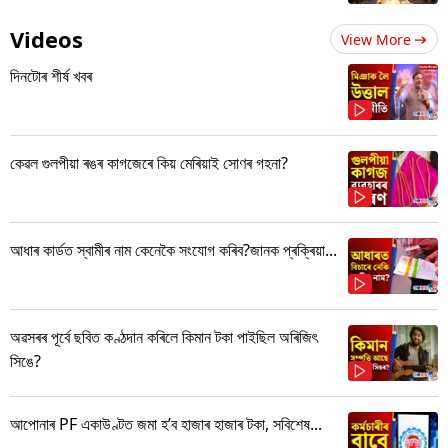
Videos
View More
দিনটোৰ শীৰ্ষ খবৰ
কেৱল গুলপীয়া ৰঙৰ কাগজেৰে কিয় মেৰিয়াই সোণৰ গহনা?
আধাৰ কাৰ্ডত স্বামীৰ নাম কেনেকৈ সংযোগ কৰিব?জানক প্ৰক্ৰিয়া...
অৱসৰৰ পূৰ্বে ছবিত কণ্ঠদান কৰিলে কিমান টকা পাইছিল অৰিজিৎ
সিঙে?
আপোনাৰ PF একাউণ্টত জমা হ’ব হাজাৰ হাজাৰ টকা, সবিশেষ...