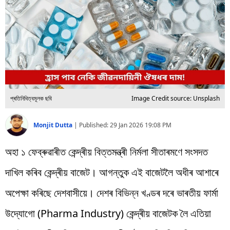
বিশ্ব
প্ৰযুক্তি
Videos
প্ৰতিনিধিত্বমূলক ছবি
Image Credit source: Unsplash
Monjit Dutta
|
Published:
29 Jan 2026 19:08 PM
অহা ১ ফেব্ৰুৱাৰীত কেন্দ্ৰীয় বিত্তমন্ত্ৰী নিৰ্মলা সীতাৰমণে সংসদত
দাখিল কৰিব কেন্দ্ৰীয় বাজেট। আগন্তুক এই বাজেটলৈ অধীৰ আশাৰে
অপেক্ষা কৰিছে দেশবাসীয়ে। দেশৰ বিভিন্ন খণ্ডৰ দৰে ভাৰতীয় ফাৰ্মা
উদ্যোগো (Pharma Industry) কেন্দ্ৰীয় বাজেটক লৈ এতিয়া