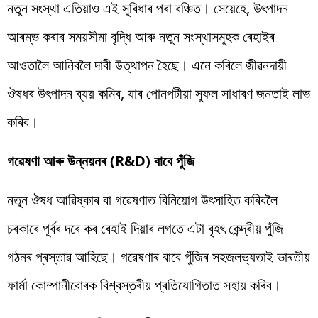
নতুন সংস্থা এতিয়াও এই সুবিধাৰ পৰা বঞ্চিত। সেয়েহে, উৎপাদন
আৰম্ভ কৰাৰ সময়সীমা বৃদ্ধি আৰু নতুন সংস্থাসমূহক ৰেহাইৰ
আওতালৈ আনিবলৈ দাবী উত্থাপন হৈছে। এনে কৰিলে জীৱনদায়ী
ঔষধৰ উৎপাদন ব্যয় কমিব, যাৰ পোনপটীয়া সুফল সাধাৰণ জনতাই লাভ
কৰিব।
গৱেষণা আৰু উন্নয়নৰ (R&D) বাবে পুঁজি
নতুন ঔষধ আৱিষ্কাৰ বা গৱেষণাত বিনিয়োগ উৎসাহিত কৰিবলৈ
চৰকাৰে পূৰ্বৰ দৰে কৰ ৰেহাই দিয়াৰ লগতে এটা বৃহৎ কেন্দ্ৰীয় পুঁজি
গঠনৰ প্ৰস্তাৱ আহিছে। গৱেষণাৰ বাবে পুঁজিৰ সহজলভ্যতাই ভাৰতীয়
ফাৰ্মা কোম্পানীবোৰক বিশ্বস্তৰীয় প্ৰতিযোগিতাত সহায় কৰিব।