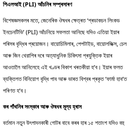
পিএলআই (PLI) আঁচনিৰ সম্প্ৰসাৰণ
বিশেষজ্ঞসকলৰ মতে, জেনেৰিক ঔষধৰ ক্ষেত্ৰত ‘প্ৰডাকচন লিংকড
ইনচেনটিভি’ (PLI) আঁচনিয়ে সফলতা আনিছে যদিও এতিয়া ইয়াৰ
পৰিসৰ বৃদ্ধিৰ প্ৰয়োজন। বায়োচিমিলাৰ, পেপটাইড, বায়োলজিক্স, চেল
আৰু জিন থেরাপিৰ দৰে অত্যাধুনিক চিকিৎসা প্ৰযুক্তিক ইয়াৰ
আওতালৈ আনিলেহে এই খণ্ডৰ বিকাশ খৰতকীয়া হ’ব। ইয়াৰ ফলত
ব্যক্তিগত বিনিয়োগ বৃদ্ধি পাব আৰু ভাৰত বিশ্বৰ প্ৰকৃত ‘ফাৰ্মা হাব’ত
পৰিণত হ’ব।
কৰ গাঁথনিৰ সংস্কাৰ আৰু ঔষধৰ মূল্য হ্ৰাস
বৰ্তমান নতুন উৎপাদনকাৰী গোটৰ বাবে কৰৰ হাৰ ১৫ শতাংশ যদিও বহু