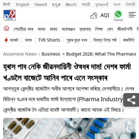
हिन्दी 
English
News9
ಕನ್ನಡ
తెలుగు
मराठी
ગુજરાતી
বাংলা
ਪੰਜਾਬੀ
AQI
শেহতীয়া খবৰ
শেহতীয়া খবৰ
অসম
ভাৰত
মনোৰঞ্জন
ব্যৱসায়
শিক্ষা
খেল
জীৱনশৈলী
ব
বাজেট
অসম
TV9 Shorts
পুৱাৰ মুখ্য খবৰ
হিমন্ত বিশ্ব শৰ্মা
ৰাজনীতি
অসম
Assamese News
Business
> Budget 2026: What The Pharmaceut
ভাৰত
হ্ৰাস পাব নেকি জীৱনদায়িনী ঔষধৰ দাম! দেশৰ ফাৰ্মা
মনোৰঞ্জন
খণ্ডলৈ বাজেটে আনিব পাৰে এনে সংস্কাৰ
ব্যৱসায়
আগন্তুক কেন্দ্ৰীয় বাজেটলৈ অধীৰ আশাৰে অপেক্ষা কৰিছে দেশবাসীয়ে। দেশৰ
শিক্ষা
বিভিন্ন খণ্ডৰ দৰে ভাৰতীয় ফাৰ্মা উদ্যোগো (Pharma Industry)
কেন্দ্ৰীয় বাজেটক লৈ এতিয়া যথেষ্ট আশাবাদী। জানো আহক এই বিষয়ে।
খেল
জীৱনশৈলী