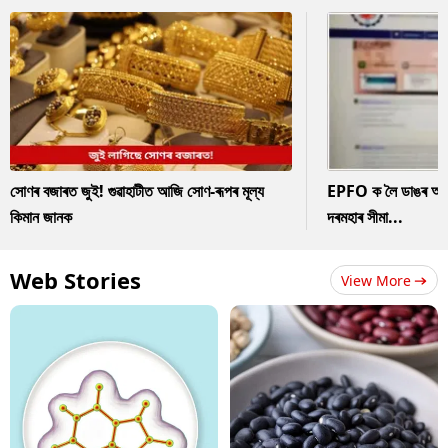
সোণৰ বজাৰত জুই! গুৱাহাটীত আজি সোণ-ৰূপৰ মূল্য
EPFO ক লৈ ডাঙৰ আপডে
কিমান জানক
দৰমহাৰ সীমা...
Web Stories
View More