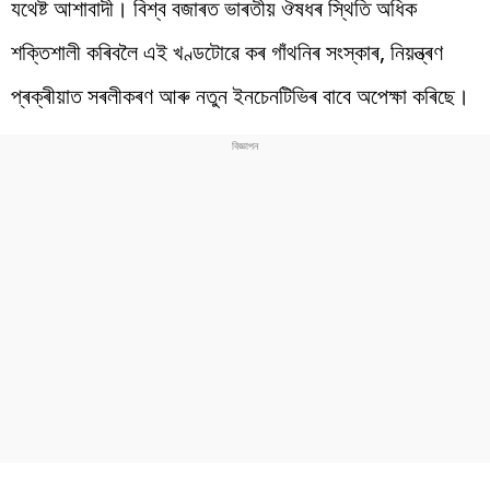
যথেষ্ট আশাবাদী। বিশ্ব বজাৰত ভাৰতীয় ঔষধৰ স্থিতি অধিক
শক্তিশালী কৰিবলৈ এই খণ্ডটোৱে কৰ গাঁথনিৰ সংস্কাৰ, নিয়ন্ত্ৰণ
প্ৰক্ৰীয়াত সৰলীকৰণ আৰু নতুন ইনচেনটিভিৰ বাবে অপেক্ষা কৰিছে।