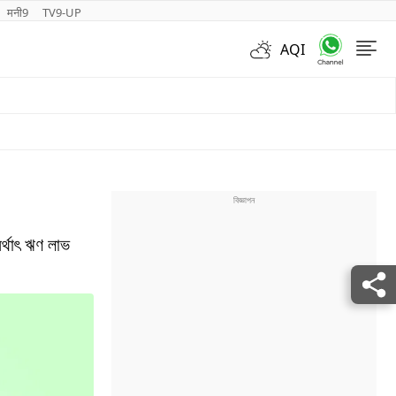
मनी9
TV9-UP
AQI
Videos
ৰ্থাৎ ঋণ লাভ