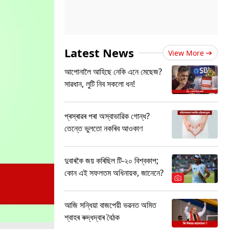
Latest News
View More
আপোনালৈ আহিছে নেকি এনে মেছেজ?
সাৱধান, লুটি নিব সকলো ধন!
প্ৰস্ৰাৱৰ পৰা অস্বাভাৱিক গোন্ধ?
তেন্তে ভুলতো নকৰিব আওকাণ
দুবাৰকৈ জয় কৰিছিল টি-২০ বিশ্বকাপ;
কোন এই সফলতম অধিনায়ক, জানেনে?
আজি সন্ধিয়া বাজপেয়ী ভৱনত অমিত
শ্বাহৰ ৰুদ্ধদ্বাৰ বৈঠক