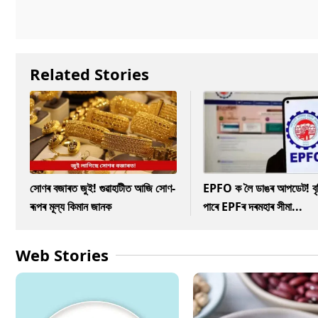
Related Stories
সোণৰ বজাৰত জুই! গুৱাহাটীত আজি সোণ-
EPFO ক লৈ ডাঙৰ আপডেট! বৃদ্
ৰূপৰ মূল্য কিমান জানক
পাৰে EPFৰ দৰমহাৰ সীমা...
Web Stories