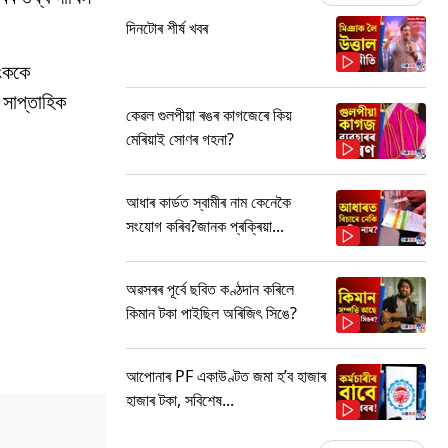
দিনটোৰ শীৰ্ষ খবৰ
েংককে
 সাপ্তাহিক
কেৱল গুলপীয়া ৰঙৰ কাগজেৰে কিয়
মেৰিয়াই সোণৰ গহনা?
আধাৰ কাৰ্ডত স্বামীৰ নাম কেনেকৈ
সংযোগ কৰিব?জানক প্ৰক্ৰিয়া...
অৱসৰৰ পূৰ্বে ছবিত কণ্ঠদান কৰিলে
কিমান টকা পাইছিল অৰিজিৎ সিঙে?
আপোনাৰ PF একাউণ্টত জমা হ’ব হাজাৰ
হাজাৰ টকা, সবিশেষ...