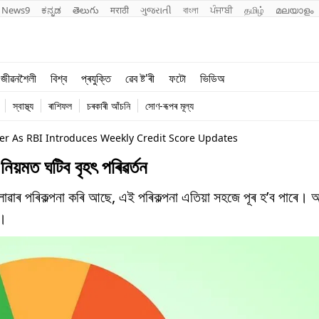
News9
ಕನ್ನಡ
తెలుగు
मराठी
ગુજરાતી
বাংলা
ਪੰਜਾਬੀ
தமிழ்
മലയാളം
শিক্ষা
বিশ্ব
জীৱনশৈলী
বিশ্ব
প্ৰযুক্তি
ৱেব ষ্ট'ৰী
ফটো
ভিডিঅ
খেল
প্ৰযুক্তি
স্বাস্থ্য
ৰাশিফল
চৰকাৰী আঁচনি
সোণ-ৰূপৰ মূল্য
জীৱনশৈলী
r As RBI Introduces Weekly Credit Score Updates
িয়মত ঘটিব বৃহৎ পৰিৱৰ্তন
োৱাৰ পৰিকল্পনা কৰি আছে, এই পৰিকল্পনা এতিয়া সহজে পূৰ হ’ব পাৰে। অ
ক।