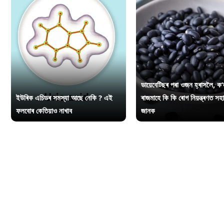
ডায়েবেটিছৰ পৰা ওজন হ্ৰাসলৈ, ক’
ইউৰিক এচিডৰ সমস্যা আছে নেকি ? এই
ৰাজমাহে কি কি ৰোগ নিয়ন্ত্ৰণত সহ
ফলবোৰ কেতিয়াও নাখাব
জানক