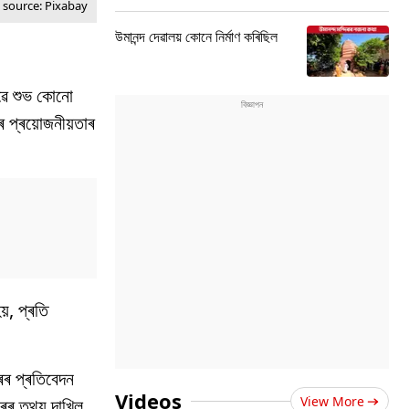
 source: Pixabay
উমানন্দ দেৱালয় কোনে নিৰ্মাণ কৰিছিল
ৱে শুভ কোনো
নৰ প্ৰয়োজনীয়তাৰ
়, প্ৰতি
ৰৰ প্ৰতিবেদন
Videos
View More
’ৰৰ তথ্য দাখিল