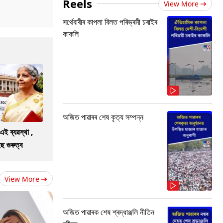
Reels
View More
সৰ্থেবাৰীৰ কাপলা বিলত পৰিভ্ৰমী চৰাইৰ
কাকলি
অজিত পাৱাৰৰ শেষ কৃত্য সম্পন্ন
এই ব্যৱস্থা ,
 গুৰুত্ব
View More
অজিত পাৱাৰক শেষ শ্ৰদ্ধাঞ্জলি নীতিন