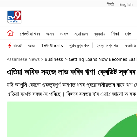
हिन्दी 
English
শেহতীয়া খবৰ
মনোৰঞ্জন
শেহতীয়া খবৰ
অসম
ভাৰত
মনোৰঞ্জন
ব্যৱসায়
শিক্ষা
খেল
অসম
ব্যৱসায়
বাজেট
অসম
TV9 Shorts
পুৱাৰ মুখ্য খবৰ
হিমন্ত বিশ্ব শৰ্মা
ৰাজনীতি
ভাৰত
Assamese News
Business
> Getting Loans Now Becomes Easie
এতিয়া অধিক সহজে লাভ কৰিব ঋণ! ক্ৰেডিট স্ক’ৰৰ ন
যদি আপুনি কোনো গুৰুত্বপূৰ্ণ কাৰণত ধনৰ প্ৰয়োজনীয়তাৰ বাবে ঋণ ল
এতিয়া যথেষ্ট সহজ হৈ পৰিছে। কিদৰে সম্ভৱ হ’ব এয়া? জানো আহ