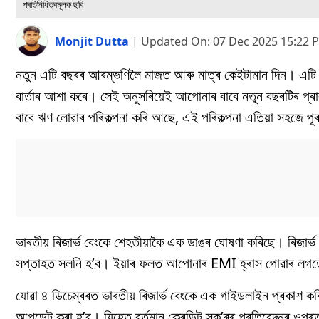
প্ৰতিনিধিত্বমূলক ছবি
Monjit Dutta
|
Updated On:
07 Dec 2025 15:22 
নতুন এটি বছৰৰ আৰম্ভণিলৈ মাজত আৰু মাত্ৰ কেইটামান দিন। এটি
বাৰ্তাৰ আশা কৰে। সেই অনুসৰিয়েই আপোনাৰ বাবে নতুন বছৰটিৰ প্ৰা
বাবে ঋণ লোৱাৰ পৰিকল্পনা কৰি আছে, এই পৰিকল্পনা এতিয়া সহজে পূ
ভাৰতীয় ৰিজাৰ্ভ বেংকে শেহতীয়াকৈ এক ডাঙৰ ঘোষণা কৰিছে। ৰিজাৰ্ভ
সপ্তাহত সলনি হ’ব। ইয়াৰ ফলত আপোনাৰ EMI হ্ৰাস পোৱাৰ লগ
যোৱা ৪ ডিচেম্বৰত ভাৰতীয় ৰিজাৰ্ভ বেংকে এক গাইডলাইন প্ৰকাশ ক
আপডেট কৰা হ’ব। যিহেতু বৰ্তমান ক্ৰেডিট স্ক’ৰৰ প্ৰতিবেদনৰ ওপৰত য