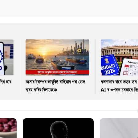
ধি হ'ব
অসাৰ ট্ৰাম্পৰ ভাবুকি! ৰাছিয়াৰ পৰা তেল
কৰদাতাৰ বাবে সহজ হ’ব 
ক্ৰয় কৰিব ৰিলায়েঞ্চে
AI ৰ ওপৰত চৰকাৰে দিছে