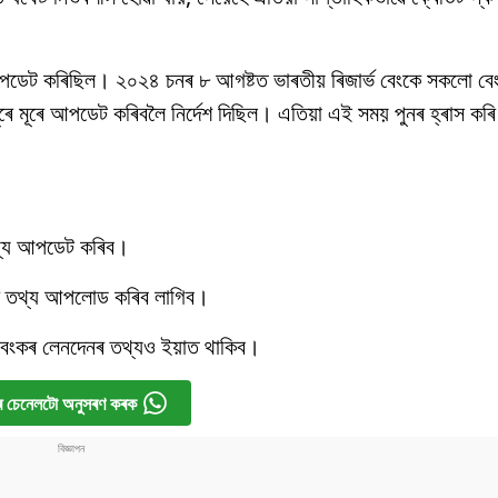
ৰ আপডেট কৰিছিল। ২০২৪ চনৰ ৮ আগষ্টত ভাৰতীয় ৰিজাৰ্ভ বেংকে সকলো ব
ূৰে মূৰে আপডেট কৰিবলৈ নিৰ্দেশ দিছিল। এতিয়া এই সময় পুনৰ হ্ৰাস কৰি
তথ্য আপডেট কৰিব।
িটৰ তথ্য আপলোড কৰিব লাগিব।
ু বেংকৰ লেনদেনৰ তথ্যও ইয়াত থাকিব।
 চেনেলটো অনুসৰণ কৰক