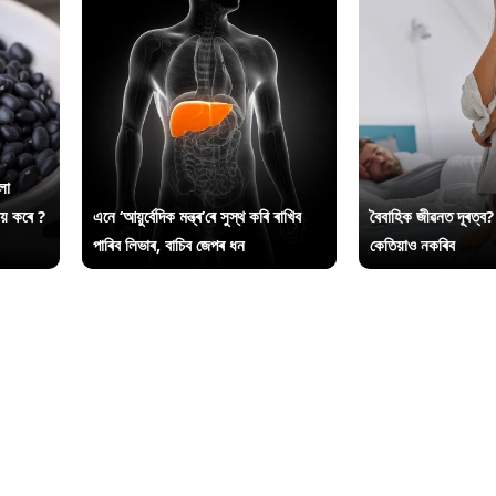
লা
ায় কৰে ?
এনে ‘আয়ুৰ্বেদিক মন্ত্ৰ’ৰে সুস্থ কৰি ৰাখিব
বৈবাহিক জীৱনত দূৰত্ব?
পাৰিব লিভাৰ, বাচিব জেপৰ ধন
কেতিয়াও নকৰিব