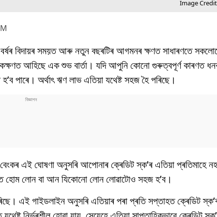
Image Credit
PM
 বৰ্ষৰ বিদায়ৰ সময়ত আৰু নতুন বছৰটিৰ আগমনৰ ক্ষণত সাধাৰণতে সকলো
কক্ষণত আহিছে এক শুভ বাৰ্তা। যদি আপুনি কোনো গুৰুত্বপূৰ্ণ কাৰণত ধ
ৰ হ’ব পাৰে। অৰ্থাৎ ঋণ লাভ এতিয়া যথেষ্ট সহজ হৈ পৰিছে।
 বেংকৰ এই ঘোষণা অনুসৰি আপোনাৰ ক্ৰেডিট স্ক’ৰ এতিয়া প্ৰতিমাহে নহয
তে হোম লোন বা আন যিকোনো লোন লোৱাটোও সহজ হ’ব।
ৰিছে। এই গাইডলাইন অনুসৰি এতিয়াৰ পৰা প্ৰতি সপ্তাহত ক্ৰেডিট স্ক’
থেষ্ট নিৰ্ভৰশীল হোৱা যায়, সেয়েহে এতিয়া সাপ্তাহিকভাৱে ক্ৰেডিট স্ক