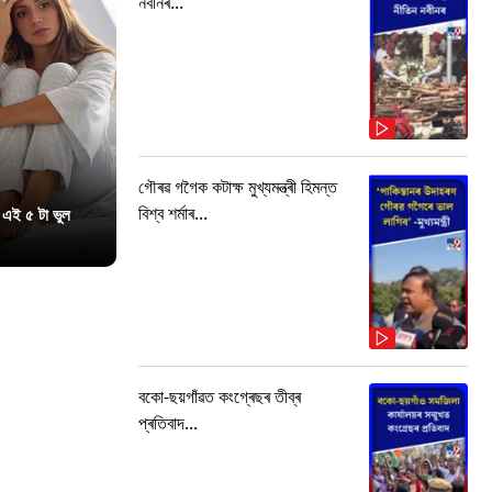
নবীনৰ...
গৌৰৱ গগৈক কটাক্ষ মুখ্যমন্ত্ৰী হিমন্ত
বিশ্ব শৰ্মাৰ...
 এই ৫ টা ভুল
বকো-ছয়গাঁৱত কংগ্ৰেছৰ তীব্ৰ
প্ৰতিবাদ...