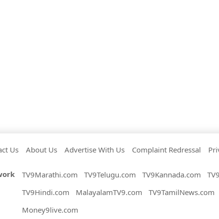
act Us
About Us
Advertise With Us
Complaint Redressal
Pri
work
TV9Marathi.com
TV9Telugu.com
TV9Kannada.com
TV
TV9Hindi.com
MalayalamTV9.com
TV9TamilNews.com
Money9live.com