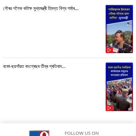
গৌৰৱ গগৈক কটাক্ষ মুখ্যমন্ত্ৰী হিমন্ত বিশ্ব শৰ্মাৰ...
বকো-ছয়গাঁৱত কংগ্ৰেছৰ তীব্ৰ প্ৰতিবাদ...
FOLLOW US ON