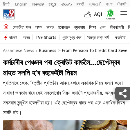
हिन्दी 
English
News9
ಕನ್ನಡ
తెలుగు
मराठी
ગુજરાતી
বাংলা
ਪੰਜਾਬੀ
AQI
শেহতীয়া খবৰ
শেহতীয়া খবৰ
অসম
ভাৰত
মনোৰঞ্জন
ব্যৱসায়
শিক্ষা
খেল
জীৱনশৈলী
ব
বাজেট
অসম
TV9 Shorts
পুৱাৰ মুখ্য খবৰ
হিমন্ত বিশ্ব শৰ্মা
ৰাজনীতি
অসম
Assamese News
Business
> From Pension To Credit Card Seve
ভাৰত
কৰ্মচাৰীৰ পেঞ্চনৰ পৰা ক্ৰেডিট কাৰ্ডলৈ…ছেপ্টেম্বৰ
মনোৰঞ্জন
মাহত সলনি হ’ব বহুকেইটা নিয়ম
ব্যৱসায়
প্ৰতিমাহে বেংক, বিত্তীয় প্ৰতিষ্ঠান আৰু চৰকাৰে একাধিক নিয়ম সলনি কৰে।
শিক্ষা
সাধাৰণ জনতাৰ বাবে সেই সকলোবোৰ নিয়ম জনাটো প্ৰয়োজনীয়, অন্যথা
সমস্যাৰ সন্মুখীন হ’বলগীয়া হয়। এই ছেপ্টেম্বৰ মাহৰ পৰা এনে একাধিক নিয়ম
খেল
সলনি হ'ব।
জীৱনশৈলী