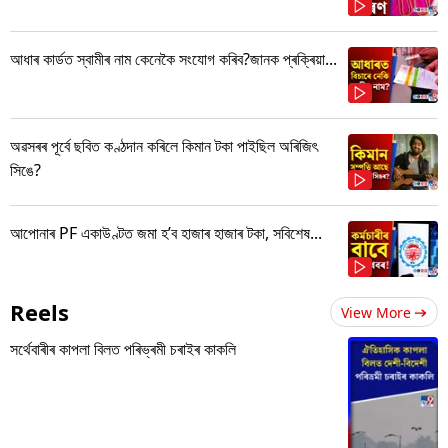
আধাৰ কাৰ্ডত স্বামীৰ নাম কেনেকৈ সংযোগ কৰিব?জানক প্ৰক্ৰিয়া...
অৱসৰৰ পূৰ্বে ছবিত কণ্ঠদান কৰিলে কিমান টকা পাইছিল অৰিজিৎ
সিঙে?
আপোনাৰ PF একাউণ্টত জমা হ’ব হাজাৰ হাজাৰ টকা, সবিশেষ...
Reels
View More
সৰ্থেবাৰীৰ কাপলা বিলত পৰিভ্ৰমী চৰাইৰ কাকলি