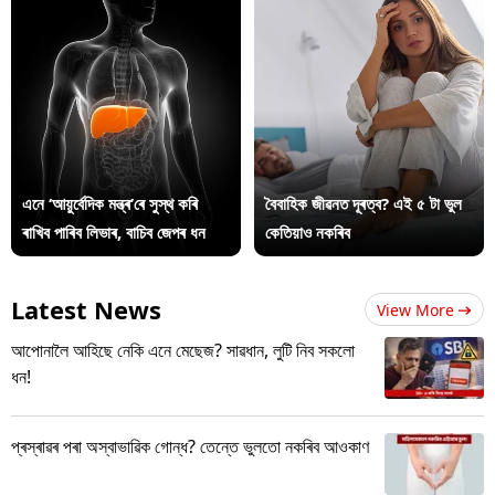
এনে ‘আয়ুৰ্বেদিক মন্ত্ৰ’ৰে সুস্থ কৰি
বৈবাহিক জীৱনত দূৰত্ব? এই ৫ টা ভুল
ৰাখিব পাৰিব লিভাৰ, বাচিব জেপৰ ধন
কেতিয়াও নকৰিব
Latest News
View More
আপোনালৈ আহিছে নেকি এনে মেছেজ? সাৱধান, লুটি নিব সকলো
ধন!
প্ৰস্ৰাৱৰ পৰা অস্বাভাৱিক গোন্ধ? তেন্তে ভুলতো নকৰিব আওকাণ