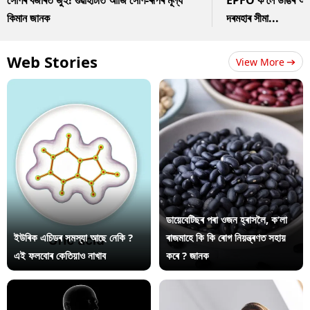
সোণৰ বজাৰত জুই! গুৱাহাটীত আজি সোণ-ৰূপৰ মূল্য
EPFO ক লৈ ডাঙৰ আপডে
কিমান জানক
দৰমহাৰ সীমা...
Web Stories
View More
ডায়েবেটিছৰ পৰা ওজন হ্ৰাসলৈ, ক’লা
ইউৰিক এচিডৰ সমস্যা আছে নেকি ?
ৰাজমাহে কি কি ৰোগ নিয়ন্ত্ৰণত সহায়
এই ফলবোৰ কেতিয়াও নাখাব
কৰে ? জানক