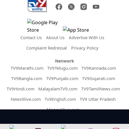
Contact Us
About Us
Advertise With Us
Complaint Redressal
Privacy Policy
Network
TV9Marathi.com
TV9Telugu.com
TV9Kannada.com
TV9Bangla.com
TV9Punjabi.com
TV9Gujarati.com
TV9Hindi.com
MalayalamTV9.com
TV9TamilNews.com
News9live.com
Tv9English.com
TV9 Uttar Pradesh
Money9live.com
Copyright © 2026 Assam TV9. All Rights Reserved.