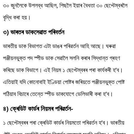
৩০ জুনলৈকে উপলব্ধ আছিল, পিছলৈ ইয়াৰ বৈধতা ৩০ ছেপ্টেম্বৰলৈ
বৃদ্ধি কৰা হয়।
৩) ভাৰতৰ ডাকসেৱাত পৰিবৰ্তন
ভাৰতীয় ডাক বিভাগত এটা ডাঙৰ পৰিৱৰ্তন আহি আছে। ঘৰুৱা
পঞ্জীয়নভুক্ত পদ স্পীড ডাক সেৱালৈ সলনি কৰাৰ সিদ্ধান্ত গ্ৰহণ
কৰিছে ডাক বিভাগে। এই নিয়ম ১ ছেপ্টেম্বৰৰ পৰা কাৰ্যকৰী হ’ব।
এতিয়াই যদি কোনোবাই ইণ্ডিয়া পোষ্টৰ জৰিয়তে পঞ্জীয়নভুক্ত পোষ্ট
পঠিয়াব বিচাৰে তেন্তে স্পীড ডাকযোগে ডেলিভাৰী কৰা হ’ব।
৪) ক্ৰেডিট কাৰ্ডৰ নিয়মৰ পৰিৱৰ্তন-
১ ছেপ্টেম্বৰৰ পৰা ক্ৰেডিট কাৰ্ডৰ নিয়মতো পৰিৱৰ্তন হ’ব। ভাৰতীয়