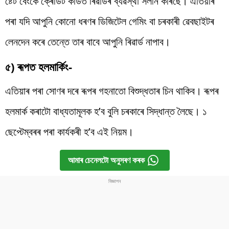
ষ্টেট বেংকে ক্ৰেডিট কাৰ্ডত ৰিৱাৰ্ডৰ ব্যৱস্থা সলনি কৰিছে। এতিয়াৰ
পৰা যদি আপুনি কোনো ধৰণৰ ডিজিটেল গেমিং বা চৰকাৰী ৱেবছাইটৰ
লেনদেন কৰে তেন্তে তাৰ বাবে আপুনি ৰিৱাৰ্ড নাপাব।
৫) ৰূপত হলমাৰ্কিং-
এতিয়াৰ পৰা সোণৰ দৰে ৰূপৰ গহনাতো বিশুদ্ধতাৰ চিন থাকিব। ৰূপৰ
হলমাৰ্ক কৰাটো বাধ্যতামূলক হ’ব বুলি চৰকাৰে সিদ্ধান্ত লৈছে। ১
ছেপ্টেম্বৰৰ পৰা কাৰ্যকৰী হ’ব এই নিয়ম।
আমাৰ চেনেলটো অনুসৰণ কৰক