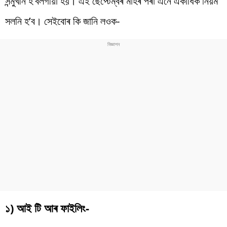
সন্মুখীন হ’বলগীয়া হয়। এই ছেপ্টেম্বৰ মাহৰ পৰা এনে একাধিক নিয়ম
সলনি হ’ব। সেইবোৰ কি জানি লওক-
১) আই টি আৰ ফাইলিং-