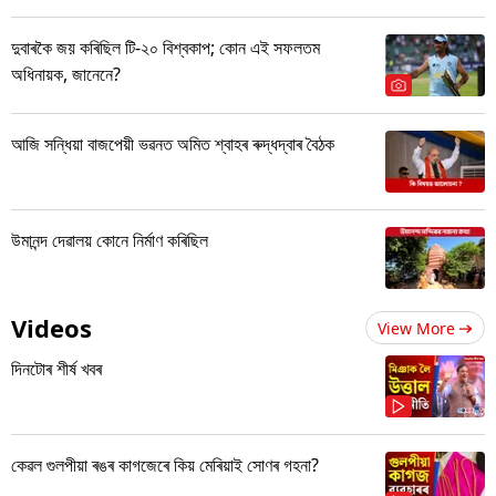
দুবাৰকৈ জয় কৰিছিল টি-২০ বিশ্বকাপ; কোন এই সফলতম
অধিনায়ক, জানেনে?
আজি সন্ধিয়া বাজপেয়ী ভৱনত অমিত শ্বাহৰ ৰুদ্ধদ্বাৰ বৈঠক
উমানন্দ দেৱালয় কোনে নিৰ্মাণ কৰিছিল
Videos
View More
দিনটোৰ শীৰ্ষ খবৰ
কেৱল গুলপীয়া ৰঙৰ কাগজেৰে কিয় মেৰিয়াই সোণৰ গহনা?