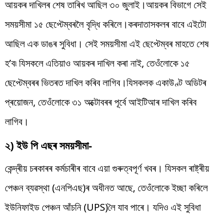
আয়কৰ দাখিলৰ শেষ তাৰিখ আছিল ৩০ জুলাই।আয়কৰ বিভাগে সেই
সময়সীমা ১৫ ছেপ্টেম্বৰলৈ বৃদ্ধি কৰিলে।কৰদাতাসকলৰ বাবে এইটো
আছিল এক ডাঙৰ সুবিধা। সেই সময়সীমা এই ছেপ্টেম্বৰ মাহতে শেষ
হ’ব৷ যিসকলে এতিয়াও আয়কৰ দাখিল কৰা নাই, তেওঁলোকে ১৫
ছেপ্টেম্বৰৰ ভিতৰত দাখিল কৰিব লাগিব।যিসকলক একাউণ্ট অডিটৰ
প্ৰয়োজন, তেওঁলোকে ৩১ অক্টোবৰৰ পূৰ্বে আইটিআৰ দাখিল কৰিব
লাগিব।
২) ইউ পি এছৰ সময়সীমা-
কেন্দ্ৰীয় চৰকাৰৰ কৰ্মচাৰীৰ বাবে এয়া গুৰুত্বপূৰ্ণ খবৰ। যিসকল ৰাষ্ট্ৰীয়
পেঞ্চন ব্যৱস্থা (এনপিএছ)ৰ অধীনত আছে, তেওঁলোকে ইচ্ছা কৰিলে
ইউনিফাইড পেঞ্চন আঁচনি (UPS)লৈ যাব পাৰে। যদিও এই সুবিধা