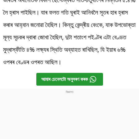
লৈ হ্ৰাস পাইছিল। যাৰ ফলত গতি ঘূৰাই আনিবলৈ সূতৰ হাৰ হ্ৰাস
কৰাৰ আহ্বান জনোৱা হৈছিল। কিন্তু কেন্দ্ৰীয় বেংকে, যাক উপভোক্তা
মূল্য সূচকৰ দ্বাৰা জোখা হৈছিল, দুটা শতাংশ পইণ্টৰ এটা বেণ্ডত
মুদ্ৰাস্ফীতি ৪% লক্ষ্যৰ স্থিতি অব্যাহত ৰাখিছিল, যি ইয়াৰ ৬%
ওপৰৰ বেণ্ডৰ ওপৰত আছিল।
আমাৰ চেনেলটো অনুসৰণ কৰক