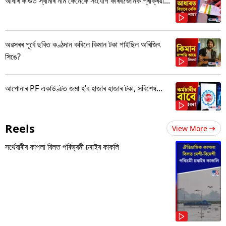
আধাৰ কাৰ্ডত স্বামীৰ নাম কেনেকৈ সংযোগ কৰিব?জানক প্ৰক্ৰিয়া...
অৱসৰৰ পূৰ্বে ছবিত কণ্ঠদান কৰিলে কিমান টকা পাইছিল অৰিজিৎ
সিঙে?
আপোনাৰ PF একাউণ্টত জমা হ’ব হাজাৰ হাজাৰ টকা, সবিশেষ...
Reels
View More
সৰ্থেবাৰীৰ কাপলা বিলত পৰিভ্ৰমী চৰাইৰ কাকলি