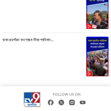
বকো-ছয়গাঁৱত কংগ্ৰেছৰ তীব্ৰ প্ৰতিবাদ...
FOLLOW US ON