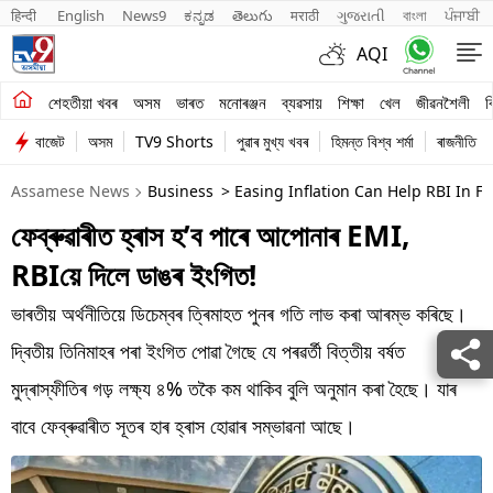
हिन्दी 
English
News9
ಕನ್ನಡ
తెలుగు
मराठी
ગુજરાતી
বাংলা
ਪੰਜਾਬੀ
AQI
শেহতীয়া খবৰ
শেহতীয়া খবৰ
অসম
ভাৰত
মনোৰঞ্জন
ব্যৱসায়
শিক্ষা
খেল
জীৱনশৈলী
ব
বাজেট
অসম
TV9 Shorts
পুৱাৰ মুখ্য খবৰ
হিমন্ত বিশ্ব শৰ্মা
ৰাজনীতি
অসম
Assamese News
Business
> Easing Inflation Can Help RBI In F
ভাৰত
ফেব্ৰুৱাৰীত হ্ৰাস হ’ব পাৰে আপোনাৰ EMI,
মনোৰঞ্জন
RBIয়ে দিলে ডাঙৰ ইংগিত!
ব্যৱসায়
ভাৰতীয় অৰ্থনীতিয়ে ডিচেম্বৰ ত্ৰিমাহত পুনৰ গতি লাভ কৰা আৰম্ভ কৰিছে।
শিক্ষা
দ্বিতীয় তিনিমাহৰ পৰা ইংগিত পোৱা গৈছে যে পৰৱৰ্তী বিত্তীয় বৰ্ষত
মুদ্ৰাস্ফীতিৰ গড় লক্ষ্য ৪% তকৈ কম থাকিব বুলি অনুমান কৰা হৈছে। যাৰ
খেল
বাবে ফেব্ৰুৱাৰীত সূতৰ হাৰ হ্ৰাস হোৱাৰ সম্ভাৱনা আছে।
জীৱনশৈলী