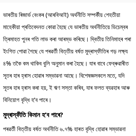
ভাৰতীয় ৰিজাৰ্ভ বেংকৰ (আৰবিআই) অৰ্থনীতি সম্পৰ্কীয় শেহতীয়া
মাহেকীয়া প্ৰতিবেদনত কোৱা হৈছে যে ভাৰতীয় অৰ্থনীতিয়ে ডিচেম্বৰ
ত্ৰিমাহত পুনৰ গতি লাভ কৰা আৰম্ভ কৰিছে। দ্বিতীয় তিনিমাহৰ পৰা
ইংগিত পোৱা গৈছে যে পৰৱৰ্তী বিত্তীয় বৰ্ষত মুদ্ৰাস্ফীতিৰ গড় লক্ষ্য
৪% তকৈ কম থাকিব বুলি অনুমান কৰা হৈছে। যাৰ বাবে ফেব্ৰুৱাৰীত
সূতৰ হাৰ হ্ৰাস হোৱাৰ সম্ভাৱনা আছে। বিশেষজ্ঞসকলে মতে, যদি
সূতৰ হাৰ হ্ৰাস কৰা হয়, ই ঋণ সস্তা কৰিব, যাৰ ফলত ব্যৱহাৰ আৰু
বিনিয়োগ বৃদ্ধি হ’ব পাৰে।
মুদ্ৰাস্ফীতি কিমান হ’ব পাৰে?
পৰৱৰ্তী বিত্তীয় বৰ্ষত অৰ্থনীতি ৬.৭% হাৰত বৃদ্ধি হোৱাৰ সম্ভাৱনা