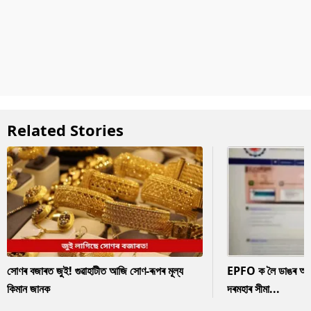
Related Stories
সোণৰ বজাৰত জুই! গুৱাহাটীত আজি সোণ-ৰূপৰ মূল্য
EPFO ক লৈ ডাঙৰ আপডে
কিমান জানক
দৰমহাৰ সীমা...