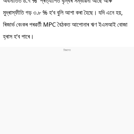
অৰ্থনীতিত ৬.৭ % প্ৰত্যাশিত বৃদ্ধিৰ সম্ভাৱনা আছে আৰু
মুদ্ৰাস্ফীতি গড় ৩.৮ % হ’ব বুলি আশা কৰা হৈছে। যদি এনে হয়,
ৰিজাৰ্ভ বেংকৰ পৰৱৰ্তী MPC বৈঠকত আপোনাৰ ঋণ ইএমআই বোজা
হ্ৰাস হ’ব পাৰে।