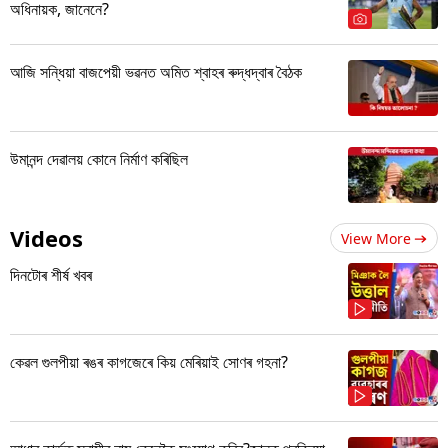
অধিনায়ক, জানেনে?
আজি সন্ধিয়া বাজপেয়ী ভৱনত অমিত শ্বাহৰ ৰুদ্ধদ্বাৰ বৈঠক
উমানন্দ দেৱালয় কোনে নিৰ্মাণ কৰিছিল
Videos
View More
দিনটোৰ শীৰ্ষ খবৰ
কেৱল গুলপীয়া ৰঙৰ কাগজেৰে কিয় মেৰিয়াই সোণৰ গহনা?