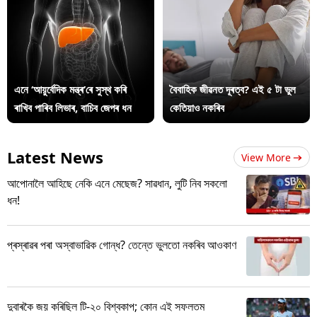
এনে ‘আয়ুৰ্বেদিক মন্ত্ৰ’ৰে সুস্থ কৰি
বৈবাহিক জীৱনত দূৰত্ব? এই ৫ টা ভুল
ৰাখিব পাৰিব লিভাৰ, বাচিব জেপৰ ধন
কেতিয়াও নকৰিব
Latest News
View More
আপোনালৈ আহিছে নেকি এনে মেছেজ? সাৱধান, লুটি নিব সকলো
ধন!
প্ৰস্ৰাৱৰ পৰা অস্বাভাৱিক গোন্ধ? তেন্তে ভুলতো নকৰিব আওকাণ
দুবাৰকৈ জয় কৰিছিল টি-২০ বিশ্বকাপ; কোন এই সফলতম