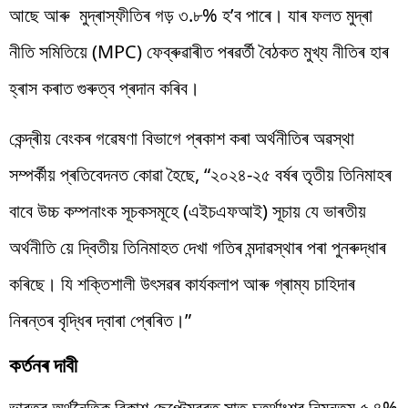
আছে আৰু মুদ্ৰাস্ফীতিৰ গড় ৩.৮% হ’ব পাৰে। যাৰ ফলত মুদ্ৰা
নীতি সমিতিয়ে (MPC) ফেব্ৰুৱাৰীত পৰৱৰ্তী বৈঠকত মুখ্য নীতিৰ হাৰ
হ্ৰাস কৰাত গুৰুত্ব প্ৰদান কৰিব।
কেন্দ্ৰীয় বেংকৰ গৱেষণা বিভাগে প্ৰকাশ কৰা অৰ্থনীতিৰ অৱস্থা
সম্পৰ্কীয় প্ৰতিবেদনত কোৱা হৈছে, “২০২৪-২৫ বৰ্ষৰ তৃতীয় তিনিমাহৰ
বাবে উচ্চ কম্পনাংক সূচকসমূহে (এইচএফআই) সূচায় যে ভাৰতীয়
অৰ্থনীতি য়ে দ্বিতীয় তিনিমাহত দেখা গতিৰ মন্দাৱস্থাৰ পৰা পুনৰুদ্ধাৰ
কৰিছে। যি শক্তিশালী উৎসৱৰ কাৰ্যকলাপ আৰু গ্ৰাম্য চাহিদাৰ
নিৰন্তৰ বৃদ্ধিৰ দ্বাৰা প্ৰেৰিত।”
কৰ্তনৰ দাবী
ভাৰতৰ অৰ্থনৈতিক বিকাশ ছেপ্টেম্বৰত সাত-চতুৰ্থাংশৰ নিম্নতম ৫.৪%