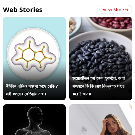
Web Stories
View More
ডায়েবেটিছৰ পৰা ওজন হ্ৰাসলৈ, ক’লা
ইউৰিক এচিডৰ সমস্যা আছে নেকি ?
ৰাজমাহে কি কি ৰোগ নিয়ন্ত্ৰণত সহায়
এই ফলবোৰ কেতিয়াও নাখাব
কৰে ? জানক