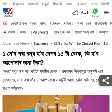
हिन्दी 
English
News9
ಕನ್ನಡ
తెలుగు
मराठी
ગુજરાતી
বাংলা
ਪੰਜਾਬੀ
AQI
শেহতীয়া খবৰ
শেহতীয়া খবৰ
অসম
ভাৰত
মনোৰঞ্জন
ব্যৱসায়
শিক্ষা
খেল
জীৱনশৈলী
ব
বাজেট
অসম
TV9 Shorts
পুৱাৰ মুখ্য খবৰ
হিমন্ত বিশ্ব শৰ্মা
ৰাজনীতি
অসম
Assamese News
Business
> 15 Banks Will Be Closed From 1st 
ভাৰত
১ মে’ৰ পৰা বন্ধ হ’ব দেশৰ ১৫ টা বেংক, কি হ’ব
মনোৰঞ্জন
আপোনাৰ জমা টকা?
ব্যৱসায়
দেশত বন্ধ হ'ব বহু কেইটা গ্ৰামীন বেংক । চৰকাৰৰ সিদ্ধান্ত অনুসৰি এই
শিক্ষা
বেংকসমূহ বন্ধ কৰা হ'ব । আপোনাৰো একাউন্ট আছে নেকি এইসমূহ বেংকত ।
চাওক সবিশেষ-
খেল
জীৱনশৈলী