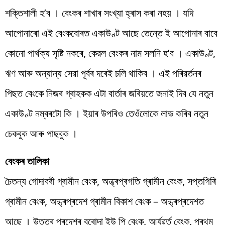
শক্তিশালী হ’ব । বেংকৰ শাখাৰ সংখ্যা হ্ৰাস কৰা নহয় । যদি
আপোনাৰো এই বেংকবোৰত একাউণ্ট আছে তেন্তে ই আপোনাৰ বাবে
কোনো পাৰ্থক্য সৃষ্টি নকৰে, কেৱল বেংকৰ নাম সলনি হ’ব । একাউণ্ট,
ঋণ আৰু অন্যান্য সেৱা পূৰ্বৰ দৰেই চলি থাকিব । এই পৰিৱৰ্তনৰ
পিছত বেংকে নিজৰ গ্ৰাহকক এটা বাৰ্তাৰ জৰিয়তে জনাই দিব যে নতুন
একাউণ্ট নম্বৰটো কি । ইয়াৰ উপৰিও তেওঁলোকে লাভ কৰিব নতুন
চেকবুক আৰু পাছবুক ।
বেংকৰ তালিকা
চৈতন্য গোদাবৰী গ্ৰামীন বেংক, অন্ধ্ৰপ্ৰগতি গ্ৰামীন বেংক, সপ্তগিৰি
গ্ৰামীন বেংক, অন্ধ্ৰপ্ৰদেশ গ্ৰামীন বিকাশ বেংক – অন্ধ্ৰপ্ৰদেশত
আছে । উত্তৰ প্ৰদেশৰ বৰোদা ইউ পি বেংক, আৰ্যৱৰ্ত বেংক, প্ৰথম