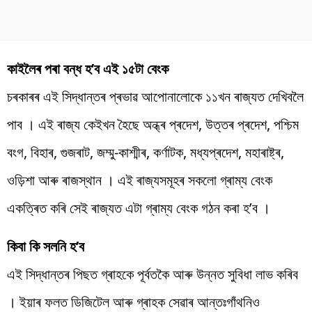
কাইলৈৰ পৰা বন্ধ হ’ব এই ১৫টা বেংক
চৰকাৰৰ এই সিদ্ধান্তৰ প্ৰভাৱ আপোনালোকে ১১খন ৰাজ্যত দেখিবলৈ
পাব । এই ৰাজ্য কেইখন হৈছে অন্ধ্ৰ প্ৰদেশ, উত্তৰ প্ৰদেশ, পশ্চিম
বংগ, বিহাৰ, গুজৰাট, জম্মু-কাশ্মীৰ, কৰ্ণাটক, মধ্যপ্ৰদেশ, মহাৰাষ্ট্ৰ,
ওড়িশা আৰু ৰাজস্থান । এই ৰাজ্যসমূহৰ সকলো গ্ৰাম্য বেংক
একত্ৰিত কৰি সেই ৰাজ্যত এটা গ্ৰাম্য বেংক গঠন কৰা হ’ব ।
কিবা কি সলনি হ’ব
এই সিদ্ধান্তৰ পিছত গ্ৰাহকে পূৰ্বতকৈ আৰু উন্নত সুবিধা লাভ কৰিব
। ইয়াৰ ফলত ডিজিটেল আৰু গ্ৰাহক সেৱাৰ আন্তঃগাঁথনিও