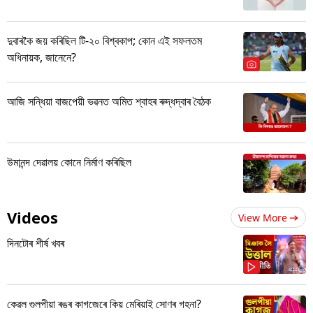
দুবাৰকৈ জয় কৰিছিল টি-২০ বিশ্বকাপ; কোন এই সফলতম
অধিনায়ক, জানেনে?
আজি সন্ধিয়া বাজপেয়ী ভৱনত অমিত শ্বাহৰ ৰুদ্ধদ্বাৰ বৈঠক
উমানন্দ দেৱালয় কোনে নিৰ্মাণ কৰিছিল
Videos
View More
দিনটোৰ শীৰ্ষ খবৰ
কেৱল গুলপীয়া ৰঙৰ কাগজেৰে কিয় মেৰিয়াই সোণৰ গহনা?