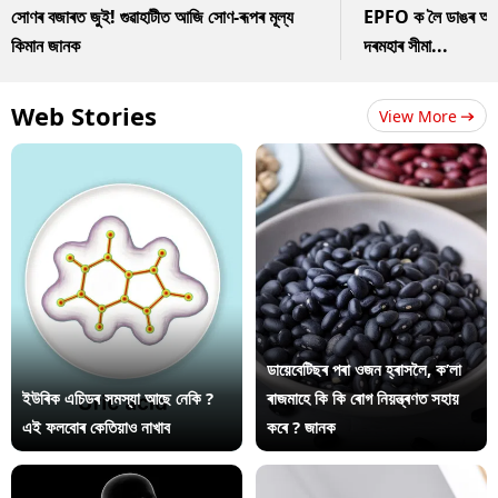
সোণৰ বজাৰত জুই! গুৱাহাটীত আজি সোণ-ৰূপৰ মূল্য
EPFO ক লৈ ডাঙৰ আপডে
কিমান জানক
দৰমহাৰ সীমা...
Web Stories
View More
ডায়েবেটিছৰ পৰা ওজন হ্ৰাসলৈ, ক’লা
ইউৰিক এচিডৰ সমস্যা আছে নেকি ?
ৰাজমাহে কি কি ৰোগ নিয়ন্ত্ৰণত সহায়
এই ফলবোৰ কেতিয়াও নাখাব
কৰে ? জানক