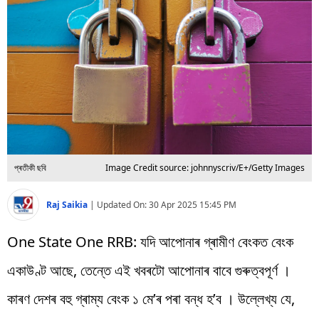
বিশ্ব
প্ৰযুক্তি
Videos
প্ৰতীকী ছবি
Image Credit source: johnnyscriv/E+/Getty Images
Raj Saikia
|
Updated On:
30 Apr 2025 15:45 PM
One State One RRB: যদি আপোনাৰ গ্ৰামীণ বেংকত বেংক
একাউণ্ট আছে, তেন্তে এই খবৰটো আপোনাৰ বাবে গুৰুত্বপূৰ্ণ ।
কাৰণ দেশৰ বহু গ্ৰাম্য বেংক ১ মে’ৰ পৰা বন্ধ হ’ব । উল্লেখ্য যে,