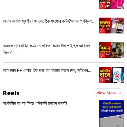
আধাৰ কাৰ্ডত স্বামীৰ নাম কেনেকৈ সংযোগ কৰিব?জানক প্ৰক্ৰিয়া...
অৱসৰৰ পূৰ্বে ছবিত কণ্ঠদান কৰিলে কিমান টকা পাইছিল অৰিজিৎ
সিঙে?
আপোনাৰ PF একাউণ্টত জমা হ’ব হাজাৰ হাজাৰ টকা, সবিশেষ...
Reels
View More
সৰ্থেবাৰীৰ কাপলা বিলত পৰিভ্ৰমী চৰাইৰ কাকলি