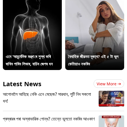
এনে ‘আয়ুৰ্বেদিক মন্ত্ৰ’ৰে সুস্থ কৰি
বৈবাহিক জীৱনত দূৰত্ব? এই ৫ টা ভুল
ৰাখিব পাৰিব লিভাৰ, বাচিব জেপৰ ধন
কেতিয়াও নকৰিব
Latest News
View More
আপোনালৈ আহিছে নেকি এনে মেছেজ? সাৱধান, লুটি নিব সকলো
ধন!
প্ৰস্ৰাৱৰ পৰা অস্বাভাৱিক গোন্ধ? তেন্তে ভুলতো নকৰিব আওকাণ