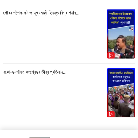
গৌৰৱ গগৈক কটাক্ষ মুখ্যমন্ত্ৰী হিমন্ত বিশ্ব শৰ্মাৰ...
বকো-ছয়গাঁৱত কংগ্ৰেছৰ তীব্ৰ প্ৰতিবাদ...