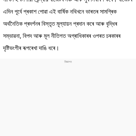
এদিন পূৰ্বে প্ৰকাশ পোৱা এই বাৰ্ষিক নথিখনে ভাৰতৰ সামগ্ৰিক
অৰ্থনৈতিক প্ৰদৰ্শনৰ বিস্তৃত মূল্যায়ন প্ৰদান কৰে আৰু বৃদ্ধিৰ
সম্ভাৱনা, বিপদ আৰু মূল নীতিগত অগ্ৰাধিকাৰৰ ওপৰত চৰকাৰৰ
দৃষ্টিভংগীৰ ৰূপৰেখা দাঙি ধৰে।