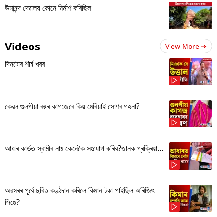
উমানন্দ দেৱালয় কোনে নিৰ্মাণ কৰিছিল
Videos
View More
দিনটোৰ শীৰ্ষ খবৰ
কেৱল গুলপীয়া ৰঙৰ কাগজেৰে কিয় মেৰিয়াই সোণৰ গহনা?
আধাৰ কাৰ্ডত স্বামীৰ নাম কেনেকৈ সংযোগ কৰিব?জানক প্ৰক্ৰিয়া...
অৱসৰৰ পূৰ্বে ছবিত কণ্ঠদান কৰিলে কিমান টকা পাইছিল অৰিজিৎ
সিঙে?