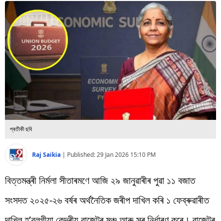
বিশ্ব
প্ৰযুক্তি
Videos
প্ৰতীকী ছবি
Raj Saikia
|
Published:
29 Jan 2026 15:10 PM
বিত্তমন্ত্ৰী নিৰ্মলা সীতাৰমণে আজি ২৯ জানুৱাৰীৰ পুৱা ১১ বজাত
সংসদত ২০২৫-২৬ বৰ্ষৰ অৰ্থনৈতিক জৰীপ দাখিল কৰি ১ ফেব্ৰুৱাৰীত
দাখিল হ’বলগীয়া কেন্দ্ৰীয় বাজেটৰ মঞ্চ আৰু সুৰ নিৰ্ধাৰণ কৰে। বাজেটৰ