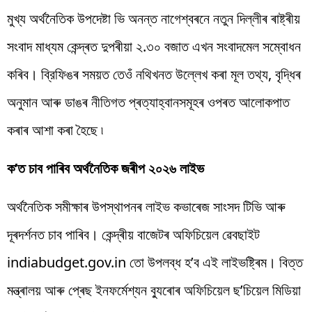
মুখ্য অৰ্থনৈতিক উপদেষ্টা ভি অনন্ত নাগেশ্বৰনে নতুন দিল্লীৰ ৰাষ্ট্ৰীয়
সংবাদ মাধ্যম কেন্দ্ৰত দুপৰীয়া ২.৩০ বজাত এখন সংবাদমেল সম্বোধন
কৰিব। ব্রিফিঙৰ সময়ত তেওঁ নথিখনত ​​উল্লেখ কৰা মূল তথ্য, বৃদ্ধিৰ
অনুমান আৰু ডাঙৰ নীতিগত প্ৰত্যাহ্বানসমূহৰ ওপৰত আলোকপাত
কৰাৰ আশা কৰা হৈছে ৷
ক’ত চাব পাৰিব অৰ্থনৈতিক জৰীপ ২০২৬ লাইভ
অৰ্থনৈতিক সমীক্ষাৰ উপস্থাপনৰ লাইভ কভাৰেজ সাংসদ টিভি আৰু
দূৰদৰ্শনত চাব পাৰিব। কেন্দ্ৰীয় বাজেটৰ অফিচিয়েল ৱেবছাইট
indiabudget.gov.in তো উপলব্ধ হ’ব এই লাইভষ্ট্ৰিম। বিত্ত
মন্ত্ৰালয় আৰু প্ৰেছ ইনফৰ্মেশ্যন ব্যুৰোৰ অফিচিয়েল ছ’চিয়েল মিডিয়া