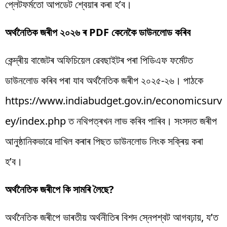
প্লেটফৰ্মতো আপডেট শ্বেয়াৰ কৰা হ’ব।
অৰ্থনৈতিক জৰীপ ২০২৬ ৰ PDF কেনেকৈ ডাউনলোড কৰিব
কেন্দ্ৰীয় বাজেটৰ অফিচিয়েল ৱেবছাইটৰ পৰা পিডিএফ ফৰ্মেটত
ডাউনলোড কৰিব পৰা যাব অৰ্থনৈতিক জৰীপ ২০২৫-২৬। পাঠকে
https://www.indiabudget.gov.in/economicsurv
ey/index.php ত নথিপত্ৰখন লাভ কৰিব পাৰিব। সংসদত জৰীপ
আনুষ্ঠানিকভাৱে দাখিল কৰাৰ পিছত ডাউনলোড লিংক সক্ৰিয় কৰা
হ’ব।
অৰ্থনৈতিক জৰীপে কি সামৰি লৈছে?
অৰ্থনৈতিক জৰীপে ভাৰতীয় অৰ্থনীতিৰ বিশদ স্নেপশ্বট আগবঢ়ায়, য’ত