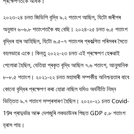
প্ৰক্ষেপণতকৈ অধিক।
২০২৩-২৪ চনত জিডিপি বৃদ্ধি ৯.২ শতাংশ আছিল, যিটো জৰীপৰ
অনুমান ৬–৬.৮ শতাংশতকৈ বহু বেছি। ২০২৪-২৫ চনত ৬.৫ শতাংশ
বৃদ্ধিৰ হাৰ আহিছিল, যিটো ৬.৫–৭ শতাংশৰ প্ৰকল্পিত পৰিসৰৰ সৈতে
বহলভাৱে একে। কিন্তু ২০২২-২৩ চনত এই প্ৰক্ষেপণ হেৰুৱাই
পেলোৱা হৈছিল, যেতিয়া প্ৰকৃত বৃদ্ধি আছিল ৭.৬ শতাংশ, আনুমানিক
৮–৮.৫ শতাংশ। ২০২১-২২ চনত মহামাৰী সম্পৰ্কীয় অনিশ্চয়তাৰ বাবে
কোনো বৃদ্ধিৰ প্ৰক্ষেপণ কৰা হোৱা নাছিল যদিও অৰ্থনীতি নিম্ন
ভিত্তিত ৯.৭ শতাংশ সম্প্ৰসাৰণ হৈছিল। ২০২০-২১ চনত Covid-
19ৰ প্ৰাদুৰ্ভাৱ আৰু দেশজুৰি লকডাউনৰ পিছত GDP ৫.৮ শতাংশ
হ্ৰাস পায়।