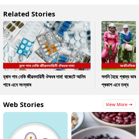
Related Stories
হ্ৰাস পাব নেকি জীৱনদায়িনী ঔষধৰ দাম! বাজেটে আনিব
সলনি হৈছে গ্ৰাম্য ভাৰ
পাৰে এনে সংস্কাৰ
প্ৰকাশ এনে তথ্য
Web Stories
View More