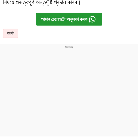
বিষয়ে গুৰুত্বপূৰ্ণ অন্তৰ্দৃষ্টি প্ৰদান কৰিব।
আমাৰ চেনেলটো অনুসৰণ কৰক
বাজেট