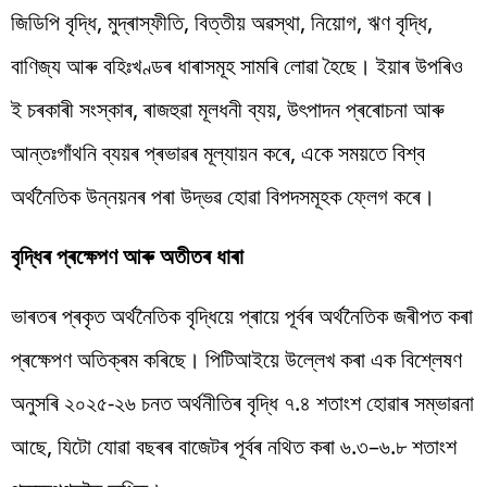
জিডিপি বৃদ্ধি, মুদ্ৰাস্ফীতি, বিত্তীয় অৱস্থা, নিয়োগ, ঋণ বৃদ্ধি,
বাণিজ্য আৰু বহিঃখণ্ডৰ ধাৰাসমূহ সামৰি লোৱা হৈছে। ইয়াৰ উপৰিও
ই চৰকাৰী সংস্কাৰ, ৰাজহুৱা মূলধনী ব্যয়, উৎপাদন প্ৰৰোচনা আৰু
আন্তঃগাঁথনি ব্যয়ৰ প্ৰভাৱৰ মূল্যায়ন কৰে, একে সময়তে বিশ্ব
অৰ্থনৈতিক উন্নয়নৰ পৰা উদ্ভৱ হোৱা বিপদসমূহক ফ্লেগ কৰে।
বৃদ্ধিৰ প্ৰক্ষেপণ আৰু অতীতৰ ধাৰা
ভাৰতৰ প্ৰকৃত অৰ্থনৈতিক বৃদ্ধিয়ে প্ৰায়ে পূৰ্বৰ অৰ্থনৈতিক জৰীপত কৰা
প্ৰক্ষেপণ অতিক্ৰম কৰিছে। পিটিআইয়ে উল্লেখ কৰা এক বিশ্লেষণ
অনুসৰি ২০২৫-২৬ চনত অৰ্থনীতিৰ বৃদ্ধি ৭.৪ শতাংশ হোৱাৰ সম্ভাৱনা
আছে, যিটো যোৱা বছৰৰ বাজেটৰ পূৰ্বৰ নথিত কৰা ৬.৩–৬.৮ শতাংশ