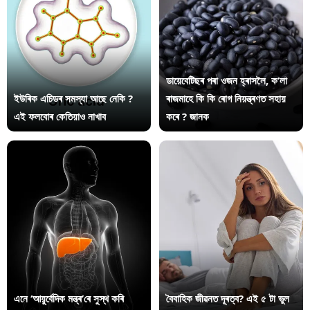
ডায়েবেটিছৰ পৰা ওজন হ্ৰাসলৈ, ক’লা
ইউৰিক এচিডৰ সমস্যা আছে নেকি ?
ৰাজমাহে কি কি ৰোগ নিয়ন্ত্ৰণত সহায়
এই ফলবোৰ কেতিয়াও নাখাব
কৰে ? জানক
এনে ‘আয়ুৰ্বেদিক মন্ত্ৰ’ৰে সুস্থ কৰি
বৈবাহিক জীৱনত দূৰত্ব? এই ৫ টা ভুল