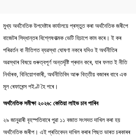
মুখ্য অৰ্থনৈতিক উপদেষ্টাৰ কাৰ্যালয়ে প্ৰস্তুত কৰা অৰ্থনৈতিক জৰীপে
বাজেটৰ সিদ্ধান্তৰ বিশ্লেষণাত্মক ভেটি হিচাপে কাম কৰে। ই কৰ
পৰিৱৰ্তন বা নীতিগত ব্যৱস্থা ঘোষণা নকৰে যদিও ই অৰ্থনীতিৰ
অৱস্থাৰ বিষয়ে গুৰুত্বপূৰ্ণ অন্তৰ্দৃষ্টি প্ৰদান কৰে, যাৰ ফলত ই নীতি
নিৰ্ধাৰক, বিনিয়োগকাৰী, অৰ্থনীতিবিদ আৰু বিত্তীয় বজাৰৰ বাবে এক
মূল ৰেফাৰেন্স পইণ্ট হৈ পৰে।
অৰ্থনৈতিক সমীক্ষা ২০২৬: কেতিয়া লাইভ চাব পাৰিব
২৯ জানুৱাৰী বৃহস্পতিবাৰে পুৱা ১১ বজাত সংসদত দাখিল কৰা হয়
অৰ্থনৈতিক জৰীপ। এই প্ৰতিবেদন দাখিল কৰাৰ পিছত ভাৰত চৰকাৰৰ