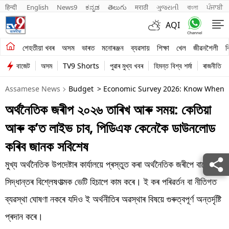
हिन्दी 
English
News9
ಕನ್ನಡ
తెలుగు
मराठी
ગુજરાતી
বাংলা
ਪੰਜਾਬੀ
AQI
শেহতীয়া খবৰ
শেহতীয়া খবৰ
অসম
ভাৰত
মনোৰঞ্জন
ব্যৱসায়
শিক্ষা
খেল
জীৱনশৈলী
ব
বাজেট
অসম
TV9 Shorts
পুৱাৰ মুখ্য খবৰ
হিমন্ত বিশ্ব শৰ্মা
ৰাজনীতি
অসম
Assamese News
Budget
> Economic Survey 2026: Know When A
ভাৰত
অৰ্থনৈতিক জৰীপ ২০২৬ তাৰিখ আৰু সময়: কেতিয়া
মনোৰঞ্জন
আৰু ক’ত লাইভ চাব, পিডিএফ কেনেকৈ ডাউনলোড
ব্যৱসায়
কৰিব জানক সবিশেষ
শিক্ষা
মুখ্য অৰ্থনৈতিক উপদেষ্টাৰ কাৰ্যালয়ে প্ৰস্তুত কৰা অৰ্থনৈতিক জৰীপে বাজেটৰ
সিদ্ধান্তৰ বিশ্লেষণাত্মক ভেটি হিচাপে কাম কৰে। ই কৰ পৰিৱৰ্তন বা নীতিগত
খেল
ব্যৱস্থা ঘোষণা নকৰে যদিও ই অৰ্থনীতিৰ অৱস্থাৰ বিষয়ে গুৰুত্বপূৰ্ণ অন্তৰ্দৃষ্টি
জীৱনশৈলী
প্ৰদান কৰে।