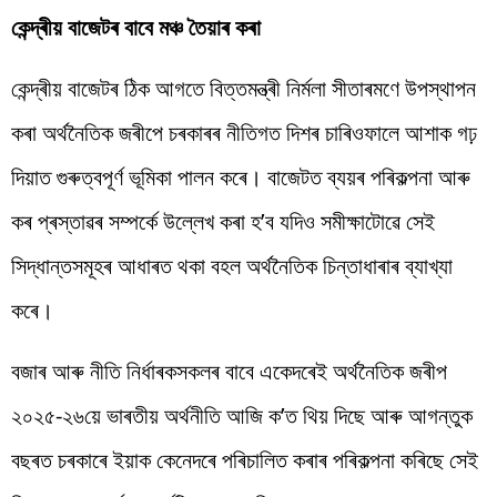
কেন্দ্ৰীয় বাজেটৰ বাবে মঞ্চ তৈয়াৰ কৰা
কেন্দ্ৰীয় বাজেটৰ ঠিক আগতে বিত্তমন্ত্ৰী নিৰ্মলা সীতাৰমণে উপস্থাপন
কৰা অৰ্থনৈতিক জৰীপে চৰকাৰৰ নীতিগত দিশৰ চাৰিওফালে আশাক গঢ়
দিয়াত গুৰুত্বপূৰ্ণ ভূমিকা পালন কৰে। বাজেটত ব্যয়ৰ পৰিকল্পনা আৰু
কৰ প্ৰস্তাৱৰ সম্পৰ্কে উল্লেখ কৰা হ’ব যদিও সমীক্ষাটোৱে সেই
সিদ্ধান্তসমূহৰ আধাৰত থকা বহল অৰ্থনৈতিক চিন্তাধাৰাৰ ব্যাখ্যা
কৰে।
বজাৰ আৰু নীতি নিৰ্ধাৰকসকলৰ বাবে একেদৰেই অৰ্থনৈতিক জৰীপ
২০২৫-২৬য়ে ভাৰতীয় অৰ্থনীতি আজি ক’ত থিয় দিছে আৰু আগন্তুক
বছৰত চৰকাৰে ইয়াক কেনেদৰে পৰিচালিত কৰাৰ পৰিকল্পনা কৰিছে সেই