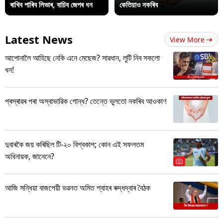
ৰাখিব পাৰিব লিভাৰ, বাচিব জেপৰ ধন
কেতিয়াও নকৰিব
Latest News
View More
আপোনালৈ আহিছে নেকি এনে মেছেজ? সাৱধান, লুটি নিব সকলো
ধন!
প্ৰস্ৰাৱৰ পৰা অস্বাভাৱিক গোন্ধ? তেন্তে ভুলতো নকৰিব আওকাণ
দুবাৰকৈ জয় কৰিছিল টি-২০ বিশ্বকাপ; কোন এই সফলতম
অধিনায়ক, জানেনে?
আজি সন্ধিয়া বাজপেয়ী ভৱনত অমিত শ্বাহৰ ৰুদ্ধদ্বাৰ বৈঠক