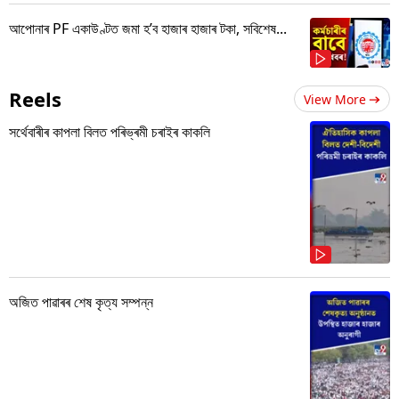
আপোনাৰ PF একাউণ্টত জমা হ’ব হাজাৰ হাজাৰ টকা, সবিশেষ...
Reels
View More
সৰ্থেবাৰীৰ কাপলা বিলত পৰিভ্ৰমী চৰাইৰ কাকলি
অজিত পাৱাৰৰ শেষ কৃত্য সম্পন্ন