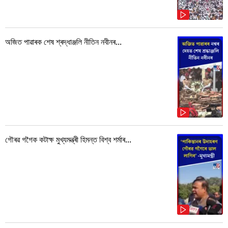
অজিত পাৱাৰক শেষ শ্ৰদ্ধাঞ্জলি নীতিন নবীনৰ...
গৌৰৱ গগৈক কটাক্ষ মুখ্যমন্ত্ৰী হিমন্ত বিশ্ব শৰ্মাৰ...