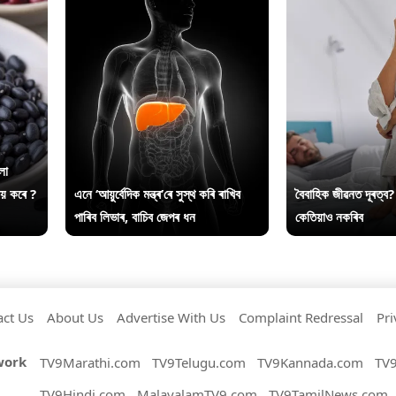
লা
ায় কৰে ?
এনে ‘আয়ুৰ্বেদিক মন্ত্ৰ’ৰে সুস্থ কৰি ৰাখিব
বৈবাহিক জীৱনত দূৰত্ব?
পাৰিব লিভাৰ, বাচিব জেপৰ ধন
কেতিয়াও নকৰিব
act Us
About Us
Advertise With Us
Complaint Redressal
Pri
work
TV9Marathi.com
TV9Telugu.com
TV9Kannada.com
TV
TV9Hindi.com
MalayalamTV9.com
TV9TamilNews.com