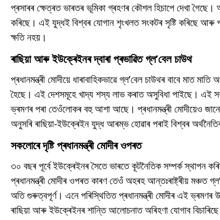
প্ৰসাৰৰ ক্ষেত্ৰত ভাৰতৰ ভূমিকা গ্ৰহণৰ কৌশল হিচাপে দেখা গৈছে। আচ
কৰিছে। এই যুদ্ধই বিশ্বৰ যোগান শৃংখলত সংকটৰ সৃষ্টি কৰিছে আৰু প্ৰ
ক্ষতি নহয়।
ৰাছিয়া আৰু ইউক্ৰেইনৰ দ্বাৰা প্ৰভাৱিত গ্ল’বেল চাউথ
প্ৰধানমন্ত্ৰী মোদীয়ে ধাৰাবাহিকভাৱে গ্ল’বেল চাউথৰ বাবে মাত মাত
হৈছে। এই দেশসমূহে খাদ্য শস্য লাভ কৰাত অসুবিধা পাইছে। এই সকল
ভ্ৰমণৰ পৰা তেওঁলোকৰ বহু আশা আছে। প্ৰধানমন্ত্ৰী মোদীয়েও জানে 
অনুসৰি ৰাছিয়া-ইউক্ৰেইন যুদ্ধ আৰম্ভ হোৱাৰ পৰাই বিশ্বৰ অৰ্থনৈতি
সকলোৰে দৃষ্টি প্ৰধানমন্ত্ৰী মোদীৰ ওপৰত
৩০ বছৰ পূৰ্বে ইউক্ৰেইনৰ সৈতে ভাৰতে কূটনৈতিক সম্পৰ্ক স্থাপন কৰিছি
প্ৰধানমন্ত্ৰী মোদীৰ ওপৰত কাৰণ তেওঁ অহৰহ আন্তঃৰাষ্ট্ৰীয় মঞ্চত 
অতি গুৰুত্বপূৰ্ণ। এনে পৰিস্থিতিত প্ৰধানমন্ত্ৰী মোদীৰ এই ভ্ৰমণৰ 
ৰাছিয়া আৰু ইউক্ৰেইনৰ শান্তি আলোচনাত অৰিহণা যোগাব বিচাৰিছে বু