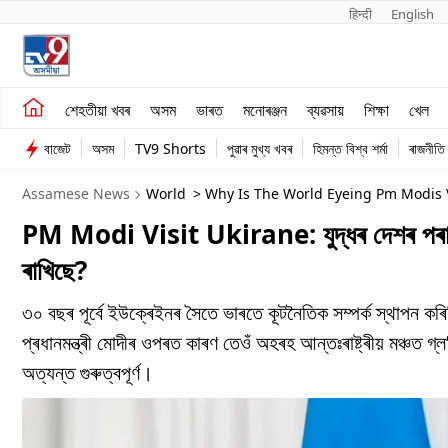
हिन्दी 
English
শেহতীয়া খবৰ
মনোৰঞ্জন
শেহতীয়া খবৰ
অসম
ভাৰত
মনোৰঞ্জন
ব্যৱসায়
শিক্ষা
খেল
অসম
ব্যৱসায়
বাজেট
অসম
TV9 Shorts
পুৱাৰ মুখ্য খবৰ
হিমন্ত বিশ্ব শৰ্মা
ৰাজনীতি
ভাৰত
Assamese News
World
> Why Is The World Eyeing Pm Modis V
PM Modi Visit Ukirane: যুদ্ধৰ দেশৰ পৰা বুদ
ৰাখিছে?
৩০ বছৰ পূৰ্বে ইউক্ৰেইনৰ সৈতে ভাৰতে কূটনৈতিক সম্পৰ্ক স্থাপন কৰিছি
প্ৰধানমন্ত্ৰী মোদীৰ ওপৰত কাৰণ তেওঁ অহৰহ আন্তঃৰাষ্ট্ৰীয় মঞ্চত 
অত্যন্ত গুৰুত্বপূৰ্ণ।