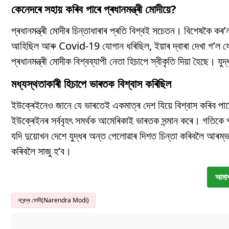
কেনেদৰে সহায় কৰিব পাৰে প্ৰধানমন্ত্ৰী মোদীয়ে?
প্ৰধানমন্ত্ৰী মোদীৰ চিন্তাধাৰাৰ প্ৰতি বিশ্বই সচেতন। বিশেষকৈ কৰ
আহিছিল আৰু Covid-19 যোগান ধৰিছিল, ইয়াৰ দ্বাৰা দেখা গ’ল য
প্ৰধানমন্ত্ৰী মোদীক বিশ্বব্যাপী নেতা হিচাপে স্বীকৃতি দিয়া হৈছে।
মধ্যস্থতাকাৰী হিচাপে ভাৰতক বিশ্বাস কৰিছিল
ইউক্ৰেইনেও জানে যে ভাৰতেই একমাত্ৰ দেশ যিয়ে বিশ্বাস কৰিব পা
ইউক্ৰেইনৰ সৰ্ববৃহৎ সমৰ্থক আমেৰিকাই ভাৰতক সন্মান কৰে। গতিকে প্
যদি দুয়োখন দেশে যুদ্ধৰ অন্ত পেলোৱাৰ দিশত চিন্তা কৰিবলৈ আৰম্ভ 
কৰিবলৈ সাজু হ’ব।
আমাৰ
নৰেন্দ্ৰ মোদী(Narendra Modi)