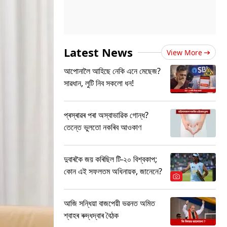
Latest News
View More
আপোনালৈ আহিছে নেকি এনে মেছেজ?
সাৱধান, লুটি নিব সকলো ধন!
প্ৰস্ৰাৱৰ পৰা অস্বাভাৱিক গোন্ধ?
তেন্তে ভুলতো নকৰিব আওকাণ
দুবাৰকৈ জয় কৰিছিল টি-২০ বিশ্বকাপ;
কোন এই সফলতম অধিনায়ক, জানেনে?
আজি সন্ধিয়া বাজপেয়ী ভৱনত অমিত
শ্বাহৰ ৰুদ্ধদ্বাৰ বৈঠক