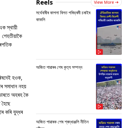
Reels
View More
সৰ্থেবাৰীৰ কাপলা বিলত পৰিভ্ৰমী চৰাইৰ
কাকলি
এক স্থায়ী
। শেহতীয়াকৈ
ট্ৰপতিক
অজিত পাৱাৰৰ শেষ কৃত্য সম্পন্ন
পৰিষদেই হওক,
াৰ সমাধান নহয়
 ভাৰতে অহৰহ কৈ
ৰ হৈছে
ৰ কৰি যুদ্ধৰ
অজিত পাৱাৰক শেষ শ্ৰদ্ধাঞ্জলি নীতিন