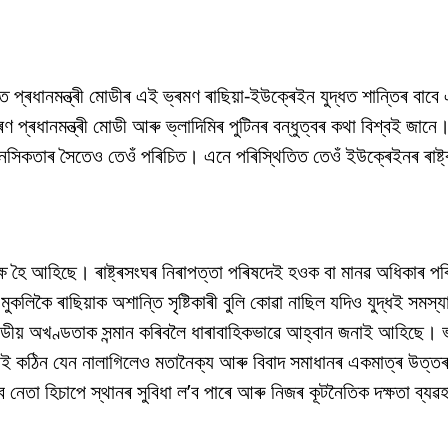
ে প্ৰধানমন্ত্ৰী মোডীৰ এই ভ্ৰমণ ৰাছিয়া-ইউক্ৰেইন যুদ্ধত শান্তিৰ বাবে 
ৰণ প্ৰধানমন্ত্ৰী মোডী আৰু ভ্লাদিমিৰ পুটিনৰ বন্ধুত্বৰ কথা বিশ্বই জানে
িনৰ মানসিকতাৰ সৈতেও তেওঁ পৰিচিত। এনে পৰিস্থিতিত তেওঁ ইউক্ৰেইনৰ ৰাষ্
পেক্ষ হৈ আহিছে। ৰাষ্ট্ৰসংঘৰ নিৰাপত্তা পৰিষদেই হওক বা মানৱ অধিকাৰ 
কৈ ৰাছিয়াক অশান্তি সৃষ্টিকাৰী বুলি কোৱা নাছিল যদিও যুদ্ধই সমস্য
ূখণ্ডীয় অখণ্ডতাক সন্মান কৰিবলৈ ধাৰাবাহিকভাৱে আহ্বান জনাই আহিছে।
নেই কঠিন যেন নালাগিলেও মতানৈক্য আৰু বিবাদ সমাধানৰ একমাত্ৰ উত্ত
ব নেতা হিচাপে স্থানৰ সুবিধা ল’ব পাৰে আৰু নিজৰ কূটনৈতিক দক্ষতা ব্যৱহা