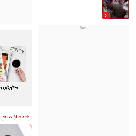
াৰ কেইবাটাও
View More