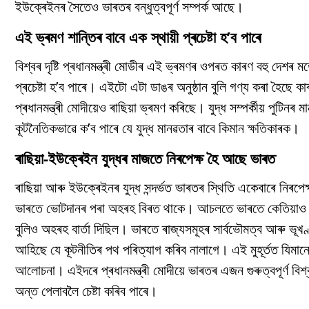
ইউক্ৰেইনৰ সৈতেও ভাৰতৰ বন্ধুত্বপূৰ্ণ সম্পৰ্ক আছে।
এই ভ্ৰমণ শান্তিৰ বাবে এক স্থায়ী প্ৰচেষ্টা হ’ব পাৰে
বিশ্বৰ দৃষ্টি প্ৰধানমন্ত্ৰী মোডীৰ এই ভ্ৰমণৰ ওপৰত কাৰণ বহু দেশৰ মত
প্ৰচেষ্টা হ’ব পাৰে। এইটো এটা ডাঙৰ অনুষ্ঠান বুলি গণ্য কৰা হৈছে কা
প্ৰধানমন্ত্ৰী মোদীয়েও ৰাছিয়া ভ্ৰমণ কৰিছে। যুদ্ধ সম্পৰ্কীয় পুট
কূটনৈতিকভাৱে ক’ব পাৰে যে যুদ্ধ মানৱতাৰ বাবে কিমান ক্ষতিকাৰক।
ৰাছিয়া-ইউক্ৰেইন যুদ্ধৰ মাজতে নিৰপেক্ষ হৈ আছে ভাৰত
ৰাছিয়া আৰু ইউক্ৰেইনৰ যুদ্ধ সন্দৰ্ভত ভাৰতৰ স্থিতি একেবাৰে নিৰ
ভাৰতে ভোটদানৰ পৰা অহৰহ বিৰত থাকে। আচলতে ভাৰতে কেতিয়াও মুকলি
বুলিও অহৰহ বাৰ্তা দিছিল। ভাৰতে ৰাজ্যসমূহৰ সাৰ্বভৌমত্ব আৰু ভ
আহিছে যে কূটনীতিৰ পথ পৰিত্যাগ কৰিব নালাগে। এই মুহূৰ্তত যিমা
আলোচনা। এইদৰে প্ৰধানমন্ত্ৰী মোদীয়ে ভাৰতৰ এজন গুৰুত্বপূৰ্ণ বিশ্
অন্ত পেলাবলৈ চেষ্টা কৰিব পাৰে।