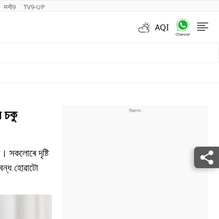
मनी9
TV9-UP
AQI
Videos
 চকু
ী। সকলোৰে দৃষ্টি
 বন্ধ হোৱাটো