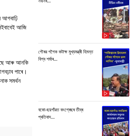
নবীনৰ...
ৈ আগবাঢ়ি
সেইবাবেই আজি
।
গৌৰৱ গগৈক কটাক্ষ মুখ্যমন্ত্ৰী হিমন্ত
বিশ্ব শৰ্মাৰ...
 আছে আৰু আনকি
আগবঢ়াব পাৰে।
নাক সমৰ্থন
বকো-ছয়গাঁৱত কংগ্ৰেছৰ তীব্ৰ
প্ৰতিবাদ...