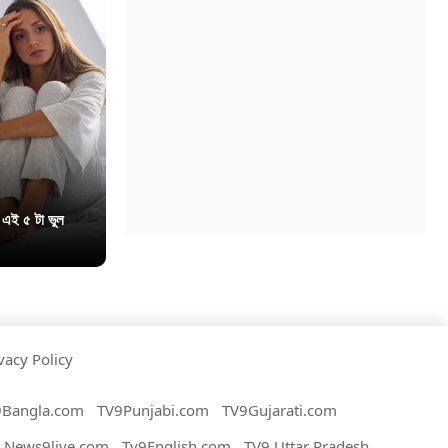
 এই ৫ টা ভুল
vacy Policy
9Bangla.com
TV9Punjabi.com
TV9Gujarati.com
News9live.com
Tv9English.com
TV9 Uttar Pradesh