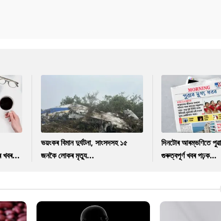
ভয়ংকৰ বিমান দুৰ্ঘটনা, সাংসদসহ ১৫
দিনটোৰ আৰম্ভণিতে পুৱ
ৰ খবৰ...
জনকৈ লোকৰ মৃত্যু...
গুৰুত্বপূৰ্ণ খবৰ পঢ়ক…