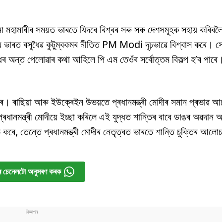
’না মহামাৰীৰ সময়ত ভাৰতে যিদৰে বিশ্বৰ সৰু সৰু দেশসমূহক সহায় কৰিবল
ে ভাৰত বসুধৈৱ কুটুম্বকমৰ নীতিত PM Modi দৃঢ়ভাৱে বিশ্বাস কৰে। 
 যুদ্ধৰ অন্ত পেলোৱাৰ কথা আহিলে পি এম তেওঁৰ সৰ্বোত্তম বিকল্প হ’ব পাৰে
ৰে। ৰাছিয়া আৰু ইউক্ৰেইন উভয়তে প্ৰধানমন্ত্ৰী মোদীৰ সমান প্ৰভাৱ
ৰধানমন্ত্ৰী মোদীয়ে ইচ্ছা কৰিলে এই যুদ্ধত শান্তিৰ বাবে ডাঙৰ অৱদান 
কৰে, তেন্তে প্ৰধানমন্ত্ৰী মোদীৰ নেতৃত্বত ভাৰতে শান্তি চুক্তিৰ আলোচ
 চেনেলটো অনুসৰণ কৰক