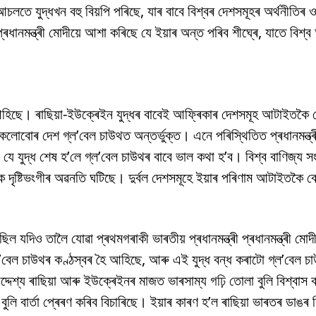
লতে যুদ্ধখন বহু বিয়পি পৰিছে, যাৰ বাবে বিশ্বৰ দেশসমূহৰ অৰ্থনীতিৰ ও
ধানমন্ত্ৰী মোদীয়ে আশা কৰিছে যে ইয়াৰ অন্ত পৰিব শীঘ্ৰে, যাতে বিশ্ব
ি আহিছে। ৰাছিয়া-ইউক্ৰেইন যুদ্ধৰ বাবেই আফ্ৰিকাৰ দেশসমূহ আটাইতকৈ বে
োবোৰ দেশ গ্ল’বেল চাউথত অন্তৰ্ভুক্ত। এনে পৰিস্থিতিত প্ৰধানমন্ত্
যে যুদ্ধ শেষ হ’লে গ্ল’বেল চাউথৰ বাবে ভাল কথা হ’ব। বিশ্ব বাণিজ্য স
ক দৃষ্টিভংগীৰ অৱনতি ঘটিছে। দুৰ্বল দেশসমূহে ইয়াৰ পৰিণাম আটাইতকৈ ব
ল যদিও তালৈ যোৱা প্ৰথমগৰাকী ভাৰতীয় প্ৰধানমন্ত্ৰী প্ৰধানমন্ত্ৰী মোদ
গ্ল’বেল চাউথৰ কণ্ঠস্বৰ হৈ আহিছে, আৰু এই যুদ্ধ বন্ধ কৰাটো গ্ল’বেল 
উদ্দেশ্য ৰাছিয়া আৰু ইউক্ৰেইনৰ মাজত ভাৰসাম্য গঢ়ি তোলা বুলি বিশ্বাস
লি বাৰ্তা প্ৰেৰণ কৰিব বিচাৰিছে। ইয়াৰ কাৰণ হ’ল ৰাছিয়া ভাৰতৰ ডাঙৰ 