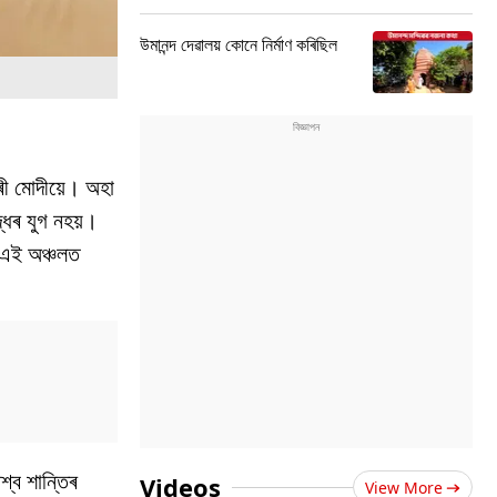
উমানন্দ দেৱালয় কোনে নিৰ্মাণ কৰিছিল
ৰী মোদীয়ে। অহা
দ্ধৰ যুগ নহয়।
ত এই অঞ্চলত
শ্ব শান্তিৰ
Videos
View More