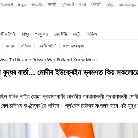
News9
ಕನ್ನಡ
తెలుగు
मराठी
ગુજરાતી
বাংলা
ਪੰਜਾਬੀ
தமிழ்
മലയാളം
শিক্ষা
বিশ্ব
জীৱনশৈলী
বিশ্ব
প্ৰযুক্তি
ৱেব ষ্ট'ৰী
ফটো
ভিডিঅ
খেল
প্ৰযুক্তি
স্বাস্থ্য
ৰাশিফল
চৰকাৰী আঁচনি
সোণ-ৰূপৰ মূল্য
জীৱনশৈলী
isit To Ukraine Russia War Polland Know More
্ধৰ বাৰ্তা… মোদীৰ ইউক্ৰেইন ভ্ৰমণত কিয় সকলোৱে
ল যদিও তালৈ যোৱা প্ৰথমগৰাকী ভাৰতীয় প্ৰধানমন্ত্ৰী প্ৰধানমন্ত্ৰী মোদ
গ্ল’বেল চাউথৰ কণ্ঠস্বৰ হৈ পৰিছে। গ্ল’বেল চাউথৰ মংগলৰ বাবে এই যুদ্ধ