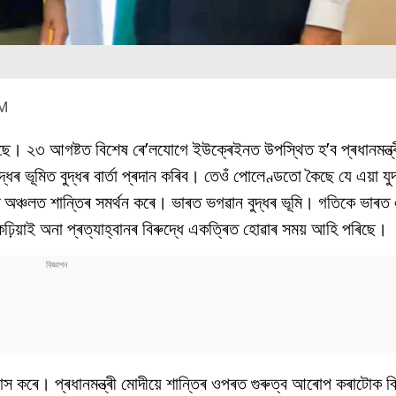
AM
ৰাখিছে। ২৩ আগষ্টত বিশেষ ৰে’লযোগে ইউক্ৰেইনত উপস্থিত হ’ব প্ৰধানমন্ত্
দ্ধৰ ভূমিত বুদ্ধৰ বাৰ্তা প্ৰদান কৰিব। তেওঁ পোলেণ্ডতো কৈছে যে এয়া যু
ন্ত অঞ্চলত শান্তিৰ সমৰ্থন কৰে। ভাৰত ভগৱান বুদ্ধৰ ভূমি। গতিকে ভাৰ
কঢ়িয়াই অনা প্ৰত্যাহ্বানৰ বিৰুদ্ধে একত্ৰিত হোৱাৰ সময় আহি পৰিছে।
াস কৰে। প্ৰধানমন্ত্ৰী মোদীয়ে শান্তিৰ ওপৰত গুৰুত্ব আৰোপ কৰাটোক বি