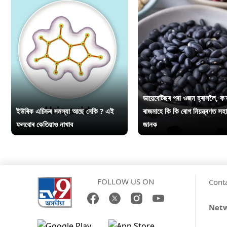
ডায়েবেটিছৰ পৰা ওজন হ্ৰাসলৈ, ক’
ইউৰিক এচিডৰ সমস্যা আছে নেকি ? এই
ৰাজমাহে কি কি ৰোগ নিয়ন্ত্ৰণত সহ
ফলবোৰ কেতিয়াও নাখাব
জানক
FOLLOW US ON
Cont
Net