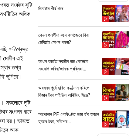
পৰত সংকটৰ সৃষ্টি
দিনটোৰ শীৰ্ষ খবৰ
 অৰ্থনীতিৰ অধিক
কেৱল গুলপীয়া ৰঙৰ কাগজেৰে কিয়
মেৰিয়াই সোণৰ গহনা?
ছি ক্ষতিগ্ৰস্ত
ৰী মোদীৰ এই
আধাৰ কাৰ্ডত স্বামীৰ নাম কেনেকৈ
ংস্থাৰ তথ্য
সংযোগ কৰিব?জানক প্ৰক্ৰিয়া...
েছি ভুগিছে।
অৱসৰৰ পূৰ্বে ছবিত কণ্ঠদান কৰিলে
কিমান টকা পাইছিল অৰিজিৎ সিঙে?
ী। সকলোৰে দৃষ্টি
চাউথৰ মংগলৰ বাবে
আপোনাৰ PF একাউণ্টত জমা হ’ব হাজাৰ
 কৰা হয়। ভাৰতে
হাজাৰ টকা, সবিশেষ...
মিত্ৰ আৰু