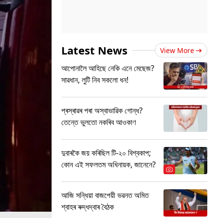
Latest News
View More
আপোনালৈ আহিছে নেকি এনে মেছেজ?
সাৱধান, লুটি নিব সকলো ধন!
প্ৰস্ৰাৱৰ পৰা অস্বাভাৱিক গোন্ধ?
তেন্তে ভুলতো নকৰিব আওকাণ
দুবাৰকৈ জয় কৰিছিল টি-২০ বিশ্বকাপ;
কোন এই সফলতম অধিনায়ক, জানেনে?
আজি সন্ধিয়া বাজপেয়ী ভৱনত অমিত
শ্বাহৰ ৰুদ্ধদ্বাৰ বৈঠক