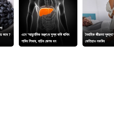
লা
ায় কৰে ?
এনে ‘আয়ুৰ্বেদিক মন্ত্ৰ’ৰে সুস্থ কৰি ৰাখিব
বৈবাহিক জীৱনত দূৰত্ব?
পাৰিব লিভাৰ, বাচিব জেপৰ ধন
কেতিয়াও নকৰিব