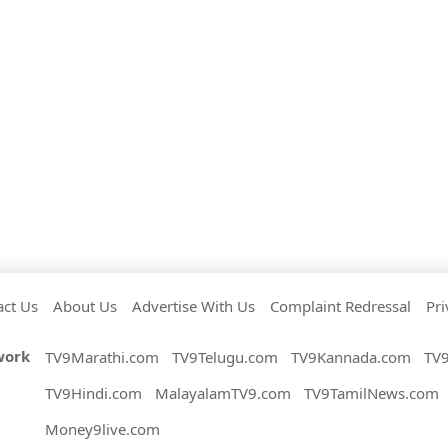
act Us
About Us
Advertise With Us
Complaint Redressal
Pri
work
TV9Marathi.com
TV9Telugu.com
TV9Kannada.com
TV
TV9Hindi.com
MalayalamTV9.com
TV9TamilNews.com
Money9live.com