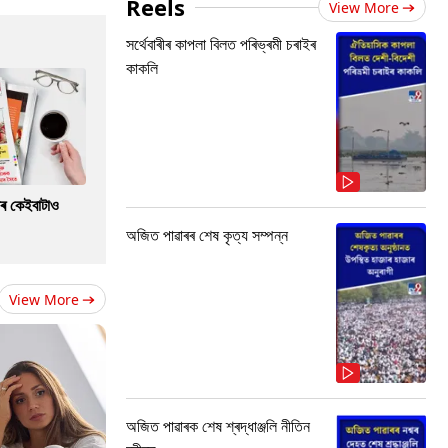
Reels
View More
সৰ্থেবাৰীৰ কাপলা বিলত পৰিভ্ৰমী চৰাইৰ
কাকলি
াৰ কেইবাটাও
অজিত পাৱাৰৰ শেষ কৃত্য সম্পন্ন
View More
অজিত পাৱাৰক শেষ শ্ৰদ্ধাঞ্জলি নীতিন