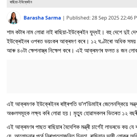
ৰাছিয়া-ইউক্ৰেইন
Barasha Sarma
|
Published:
28 Sep 2025 22:46 
শাম কটাৰ নাম লোৱা নাই ৰাছিয়া-ইউক্ৰেইন যুদ্ধই। বহু দেশে দুই দেশ
ইউক্ৰেইনৰ ওপৰত ভয়ংকৰ আক্ৰমণ কৰে। ১২ ঘণ্টাৰো অধিক সময় ধৰ
আৰু ৪০টা ক্ষেপনাস্ত্ৰ নিক্ষেপ কৰে। এই আক্ৰমণৰ ফলত ৪ জন লো
এই আক্ৰমণক ইউক্ৰেইনৰ ৰাষ্ট্ৰপতি ভ’ল’ডিমাইৰ জেলেনস্কিয়ে সন
অঞ্চলসমূহক লক্ষ্য কৰি লোৱা হয়। মৃত্যু হোৱাসকলৰ ভিতৰত ১২ বছ
এই আক্ৰমণৰ পাছত ৰাছিয়াৰ বৈদেশিক মন্ত্ৰী চাৰ্গেই লাভৰভে কয় যে 
যে, আলোচনাৰ পূৰ্বে নিৰাপত্তাজনিত চিন্তা, ৰাছিয়ান ভাষী লোকৰ অ