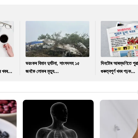
ভয়ংকৰ বিমান দুৰ্ঘটনা, সাংসদসহ ১৫
দিনটোৰ আৰম্ভণিতে পুৱ
ৰ খবৰ...
জনকৈ লোকৰ মৃত্যু...
গুৰুত্বপূৰ্ণ খবৰ পঢ়ক…