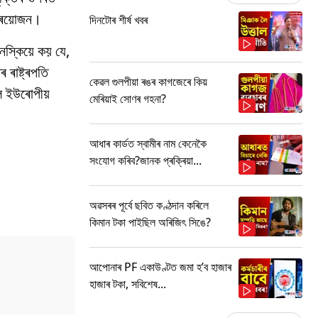
 প্ৰয়োজন।
দিনটোৰ শীৰ্ষ খবৰ
নস্কিয়ে কয় যে,
 ৰাষ্ট্ৰপতি
কেৱল গুলপীয়া ৰঙৰ কাগজেৰে কিয়
লৈ ইউৰোপীয়
মেৰিয়াই সোণৰ গহনা?
আধাৰ কাৰ্ডত স্বামীৰ নাম কেনেকৈ
সংযোগ কৰিব?জানক প্ৰক্ৰিয়া...
অৱসৰৰ পূৰ্বে ছবিত কণ্ঠদান কৰিলে
কিমান টকা পাইছিল অৰিজিৎ সিঙে?
আপোনাৰ PF একাউণ্টত জমা হ’ব হাজাৰ
হাজাৰ টকা, সবিশেষ...