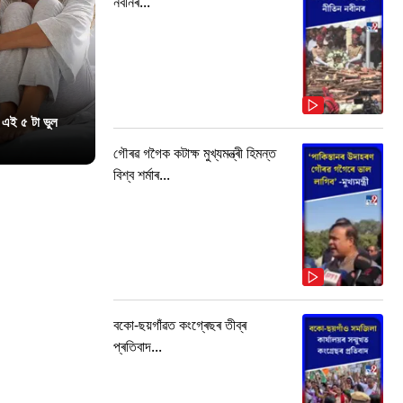
নবীনৰ...
 এই ৫ টা ভুল
গৌৰৱ গগৈক কটাক্ষ মুখ্যমন্ত্ৰী হিমন্ত
বিশ্ব শৰ্মাৰ...
বকো-ছয়গাঁৱত কংগ্ৰেছৰ তীব্ৰ
প্ৰতিবাদ...