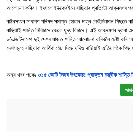
আলোচনা কৰিব। ইফালে ইউক্ৰেইনে ৰাছিয়াৰ প্ৰতিটো আক্ৰমণৰ প্ৰত্
ৰাষ্ট্ৰসংঘৰ সাধাৰণ পৰিষদ সমাপ্ত হোৱাৰ মাত্ৰ কেইদিনমান পিছত
ৰাছিয়াই শান্তি নিবিচাৰে কেৱল যুদ্ধ বিচাৰে। এই আক্ৰমণৰ দ্বাৰা এ
ড’নাল্ড ট্ৰাম্পে দুই দেশৰ মাজত শান্তি আলোচনা কৰিবলৈ চেষ্টা ক
দেশসমূহে ৰাছিয়াক আৰ্থিক হেঁচা দিছে যদিও ৰাছিয়াই এতিয়ালকৈ পিছ 
অন্য খবৰ পঢ়কঃ
৩১৫ কোটি টকাৰ উৎকোচ! প্ৰাক্তন মন্ত্ৰীক শাস্
আমাৰ