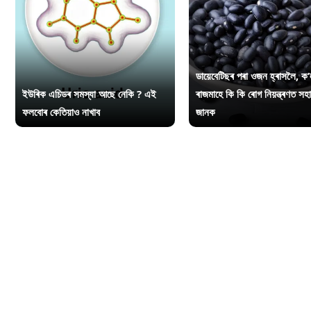
ডায়েবেটিছৰ পৰা ওজন হ্ৰাসলৈ, ক’
ইউৰিক এচিডৰ সমস্যা আছে নেকি ? এই
ৰাজমাহে কি কি ৰোগ নিয়ন্ত্ৰণত সহ
ফলবোৰ কেতিয়াও নাখাব
জানক