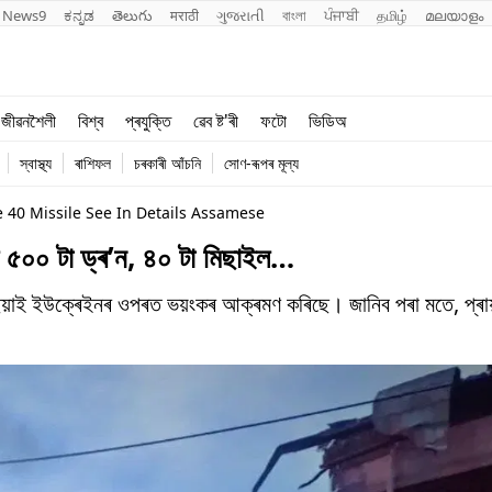
News9
ಕನ್ನಡ
తెలుగు
मराठी
ગુજરાતી
বাংলা
ਪੰਜਾਬੀ
தமிழ்
മലയാളം
শিক্ষা
বিশ্ব
জীৱনশৈলী
বিশ্ব
প্ৰযুক্তি
ৱেব ষ্ট'ৰী
ফটো
ভিডিঅ
খেল
প্ৰযুক্তি
স্বাস্থ্য
ৰাশিফল
চৰকাৰী আঁচনি
সোণ-ৰূপৰ মূল্য
জীৱনশৈলী
 40 Missile See In Details Assamese
ে ৫০০ টা ড্ৰ’ন, ৪০ টা মিছাইল…
াছিয়াই ইউক্ৰেইনৰ ওপৰত ভয়ংকৰ আক্ৰমণ কৰিছে। জানিব পৰা মতে, প্ৰা