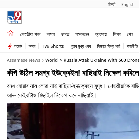
हिन्दी 
English
শেহতীয়া খবৰ
মনোৰঞ্জন
শেহতীয়া খবৰ
অসম
ভাৰত
মনোৰঞ্জন
ব্যৱসায়
শিক্ষা
খেল
অসম
ব্যৱসায়
বাজেট
অসম
TV9 Shorts
পুৱাৰ মুখ্য খবৰ
হিমন্ত বিশ্ব শৰ্মা
ৰাজনীতি
ভাৰত
Assamese News
World
> Russia Attak Ukraine With 500 Drone
কঁপি উঠিল সমগ্ৰ ইউক্ৰেইন! ৰাছিয়াই নিক্ষেপ কৰিল
বন্ধ হোৱাৰ নাম লোৱা নাই ৰাছিয়া-ইউক্ৰেইন যুদ্ধ। শেহতীয়াকৈ ৰ
আৰু কেইবাটাও মিছাইল নিক্ষেপ কৰে ৰাছিয়াই।