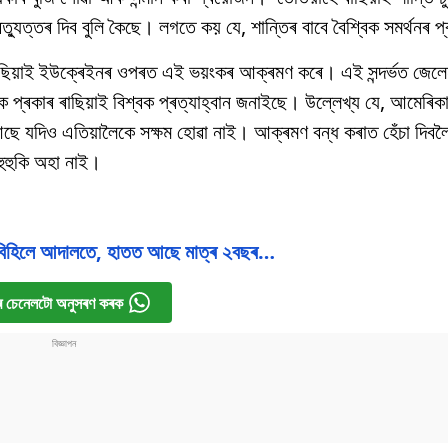
যুত্তৰ দিব বুলি কৈছে। লগতে কয় যে, শান্তিৰ বাবে বৈশ্বিক সমৰ্থনৰ
ে ৰাছিয়াই ইউক্ৰেইনৰ ওপৰত এই ভয়ংকৰ আক্ৰমণ কৰে। এই সন্দৰ্ভত জেলে
ক প্ৰকাৰ ৰাছিয়াই বিশ্বক প্ৰত্যাহ্বান জনাইছে। উল্লেখ্য যে, আমেৰিকাৰ
ৰি আছে যদিও এতিয়ালৈকে সক্ষম হোৱা নাই। আক্ৰমণ বন্ধ কৰাত হেঁচা দিব
হুহুকি অহা নাই।
তি বিহিলে আদালতে, হাতত আছে মাত্ৰ ২বছৰ…
 চেনেলটো অনুসৰণ কৰক