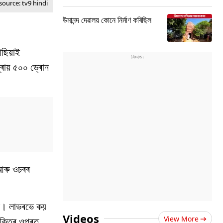
source: tv9 hindi
উমানন্দ দেৱালয় কোনে নিৰ্মাণ কৰিছিল
াছিয়াই
ায় ৫০০ ড্ৰোন
 আৰু ওচৰৰ
য়াই। লাভৰভে কয়
Videos
View More
চুক্তিৰ ওপৰত