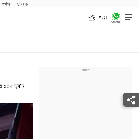
मनी9
TV9-UP
AQI
Videos
য় ৫০০ ড্ৰ'ন