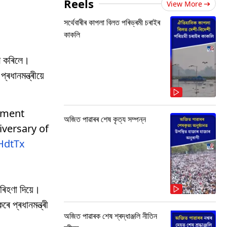
Reels
View More
সৰ্থেবাৰীৰ কাপলা বিলত পৰিভ্ৰমী চৰাইৰ
কাকলি
ৰণ কৰিলে।
ধানমন্ত্ৰীয়ে
tment
অজিত পাৱাৰৰ শেষ কৃত্য সম্পন্ন
iversary of
jHdtTx
গৰিহণা দিয়ে।
ৰে প্ৰধানমন্ত্ৰী
অজিত পাৱাৰক শেষ শ্ৰদ্ধাঞ্জলি নীতিন