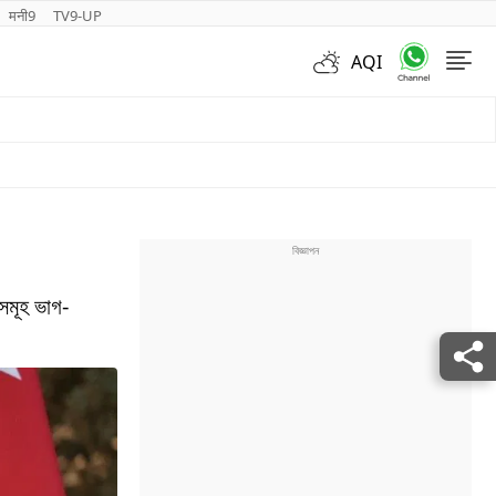
मनी9
TV9-UP
AQI
Videos
িসমূহ ভাগ-