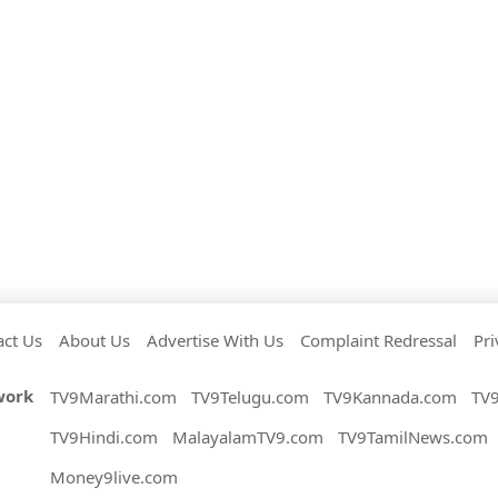
act Us
About Us
Advertise With Us
Complaint Redressal
Pri
work
TV9Marathi.com
TV9Telugu.com
TV9Kannada.com
TV
TV9Hindi.com
MalayalamTV9.com
TV9TamilNews.com
Money9live.com