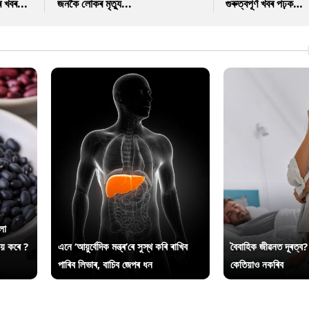
ৰ খবৰ...
জনকৈ লোকৰ মৃত্যু...
গুৰুত্বপূৰ্ণ খবৰ পঢ়ক…
লা
ায় কৰে ?
এনে ‘আয়ুৰ্বেদিক মন্ত্ৰ’ৰে সুস্থ কৰি ৰাখিব
বৈবাহিক জীৱনত দূৰত্ব?
পাৰিব লিভাৰ, বাচিব জেপৰ ধন
কেতিয়াও নকৰিব