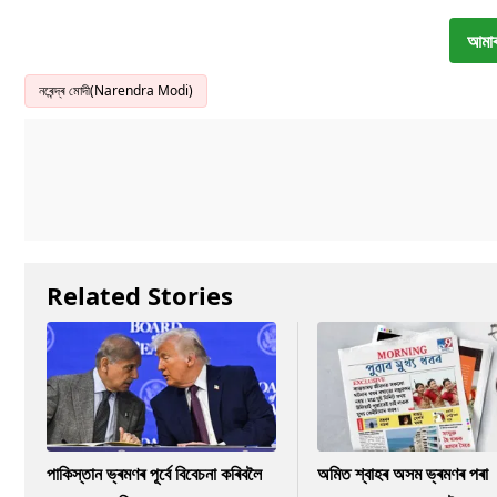
আমাৰ
নৰেন্দ্ৰ মোদী(Narendra Modi)
Related Stories
পাকিস্তান ভ্ৰমণৰ পূৰ্বে বিবেচনা কৰিবলৈ
অমিত শ্বাহৰ অসম ভ্ৰমণৰ পৰা