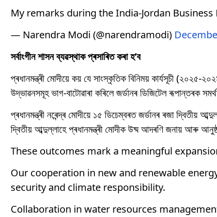
My remarks during the India-Jordan Business
— Narendra Modi (@narendramodi)
December
সৰ্বাংগীন শাসন ব্যৱস্থাক প্ৰসাৰিত কৰা হ’ব
প্ৰধানমন্ত্ৰী মোদীয়ে কয় যে সাংস্কৃতিক বিনিময় কাৰ্যসূচী (২০
উদ্ভাৱনসমূহ ভাগ-বাটোৱাৰা কৰিলে জৰ্ডানৰ ডিজিটেল ৰূপান্তৰক সমৰ্থ
প্ৰধানমন্ত্ৰী নৰেন্দ্ৰ মোদীয়ে ১৫ ডিচেম্বৰত জৰ্ডানৰ ৰজা দ্বিতীয় 
দ্বিতীয় আব্দুল্লাহে প্ৰধানমন্ত্ৰী মোদীক উষ্ম আদৰণি জনায় আৰু আনু
These outcomes mark a meaningful expansion 
Our cooperation in new and renewable energy
security and climate responsibility.
Collaboration in water resources managemen