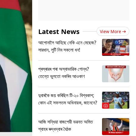
Latest News
View More
আপোনালৈ আহিছে নেকি এনে মেছেজ?
সাৱধান, লুটি নিব সকলো ধন!
প্ৰস্ৰাৱৰ পৰা অস্বাভাৱিক গোন্ধ?
তেন্তে ভুলতো নকৰিব আওকাণ
দুবাৰকৈ জয় কৰিছিল টি-২০ বিশ্বকাপ;
কোন এই সফলতম অধিনায়ক, জানেনে?
আজি সন্ধিয়া বাজপেয়ী ভৱনত অমিত
শ্বাহৰ ৰুদ্ধদ্বাৰ বৈঠক