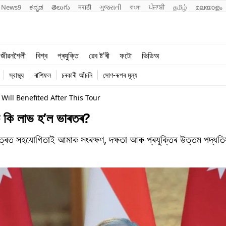
News9
ಕನ್ನಡ
తెలుగు
मराठी
ગુજરાતી
বাংলা
ਪੰਜਾਬੀ
தமிழ்
മലയാളം
শিক্ষা
বিশ্ব
জীৱনশৈলী
বিশ্ব
প্ৰযুক্তি
ৱেব ষ্ট'ৰী
ফটো
ভিডিঅ
খেল
প্ৰযুক্তি
স্বাস্থ্য
ৰাশিফল
চৰকাৰী আঁচনি
সোণ-ৰূপৰ মূল্য
জীৱনশৈলী
ill Benefited After This Tour
 কি কি লাভ হ’ল ভাৰতৰ?
ক্ষেত্ৰত সহযোগিতাই আমাক সংৰক্ষণ, দক্ষতা আৰু প্ৰযুক্তিৰ উত্তম পদ্ধত