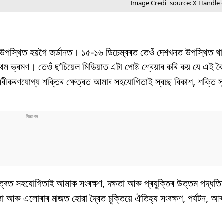
Image Credit source: X Handl
সোমবাৰে উপস্থিত হয়গৈ জৰ্ডানত। ১৫-১৬ ডিচেম্বৰত তেওঁ দেশখনত উপস্থিত
্ৰথম ভ্ৰমণ। তেওঁ ছ’চিয়েল মিডিয়াত এটা পোষ্ট শ্বেয়াৰ কৰি কয় যে এই
বীকৰণযোগ্য শক্তিৰ ক্ষেত্ৰত আমাৰ সহযোগিতাই স্বচ্ছ বিকাশ, শক্তি সু
ক্ষেত্ৰত সহযোগিতাই আমাক সংৰক্ষণ, দক্ষতা আৰু প্ৰযুক্তিৰ উত্তম পদ্ধত
ট্ৰা আৰু এলোৰাৰ মাজত হোৱা দ্বৈত চুক্তিয়ে ঐতিহ্য সংৰক্ষণ, পৰ্যটন, আৰ