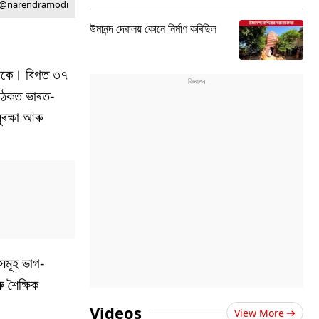
e @narendramodi
উমানন্দ দেৱালয় কোনে নিৰ্মাণ কৰিছিল
 থাকে। বিগত ৩৭
 বৈঠকত ভাৰত-
ৰক্ষা আৰু
িসমূহ ভাগ-
ু শৈক্ষিক
Videos
View More