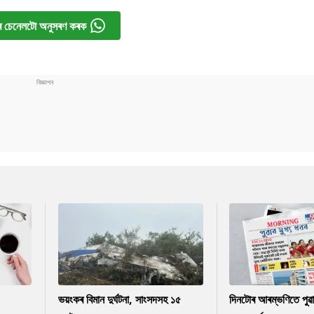
 চেনেলটো অনুসৰণ কৰক
ভয়ংকৰ বিমান দুৰ্ঘটনা, সাংসদসহ ১৫
দিনটোৰ আৰম্ভণিতে পুৱ