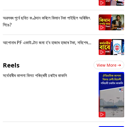
অৱসৰৰ পূৰ্বে ছবিত কণ্ঠদান কৰিলে কিমান টকা পাইছিল অৰিজিৎ
সিঙে?
আপোনাৰ PF একাউণ্টত জমা হ’ব হাজাৰ হাজাৰ টকা, সবিশেষ...
Reels
View More
সৰ্থেবাৰীৰ কাপলা বিলত পৰিভ্ৰমী চৰাইৰ কাকলি