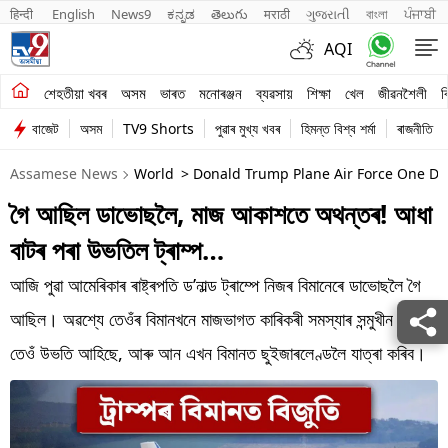
हिन्दी 
English
News9
ಕನ್ನಡ
తెలుగు
मराठी
ગુજરાતી
বাংলা
ਪੰਜਾਬੀ
AQI
শেহতীয়া খবৰ
শেহতীয়া খবৰ
অসম
ভাৰত
মনোৰঞ্জন
ব্যৱসায়
শিক্ষা
খেল
জীৱনশৈলী
ব
বাজেট
অসম
TV9 Shorts
পুৱাৰ মুখ্য খবৰ
হিমন্ত বিশ্ব শৰ্মা
ৰাজনীতি
অসম
Assamese News
World
> Donald Trump Plane Air Force One Dav
ভাৰত
গৈ আছিল ডাভোছলৈ, মাজ আকাশতে অথন্তৰ! আধা
মনোৰঞ্জন
বাটৰ পৰা উভতিল ট্ৰাম্প…
ব্যৱসায়
আজি পুৱা আমেৰিকাৰ ৰাষ্ট্ৰপতি ড’নাল্ড ট্ৰাম্পে নিজৰ বিমানেৰে ডাভোছলৈ গৈ
শিক্ষা
আছিল। অৱশ্যে তেওঁৰ বিমানখনে মাজভাগত কাৰিকৰী সমস্যাৰ সন্মুখীন হয়।
তেওঁ উভতি আহিছে, আৰু আন এখন বিমানত ছুইজাৰলেণ্ডলৈ যাত্ৰা কৰিব।
খেল
জীৱনশৈলী