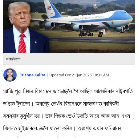
বিশ্ব
প্ৰযুক্তি
Videos
ড’নাল্ড ট্ৰাম্প
Trishna Kalita
|
Updated On:
21 Jan 2026 10:31 AM
আজি পুৱা নিজৰ বিমানেৰে ডাভোছলৈ গৈ আছিল আমেৰিকাৰ ৰাষ্ট্ৰপতি
ড’নাল্ড ট্ৰাম্পে। অৱশ্যে তেওঁৰ বিমানখনে মাজভাগত কাৰিকৰী
সমস্যাৰ সন্মুখীন হয়। তাৰ পিছক তেওঁ উভতি আহে আৰু আন এখন
বিমানত ছুইজাৰলেণ্ডলৈ যাত্ৰা কৰিব। অৱশ্যে এয়াৰ ফৰ্চ ৱানৰ