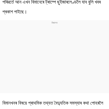
পৰিৱৰ্তে আন এখন বিমানেৰে ট্ৰাম্পে ছুইজাৰলেণ্ডলৈ যাব বুলি খবৰ
প্ৰকাশ পাইছে।
বিমানখনৰ বিষয়ে প্ৰাথমিক তথ্যত বৈদ্যুতিক সমস্যাৰ কথা পোহৰলৈ