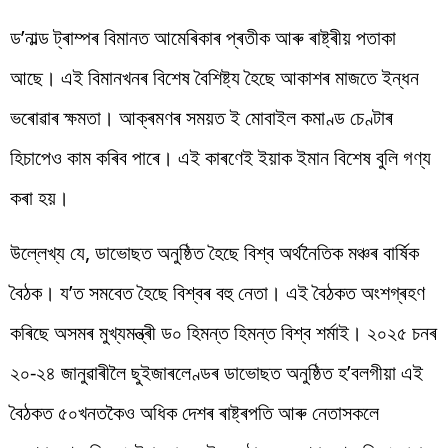
ড’নাল্ড ট্ৰাম্পৰ বিমানত আমেৰিকাৰ প্ৰতীক আৰু ৰাষ্ট্ৰীয় পতাকা
আছে। এই বিমানখনৰ বিশেষ বৈশিষ্ট্য হৈছে আকাশৰ মাজতে ইন্ধন
ভৰোৱাৰ ক্ষমতা। আক্ৰমণৰ সময়ত ই মোবাইল কমাণ্ড চেণ্টাৰ
হিচাপেও কাম কৰিব পাৰে। এই কাৰণেই ইয়াক ইমান বিশেষ বুলি গণ্য
কৰা হয়।
উল্লেখ্য যে, ডাভোছত অনুষ্ঠিত হৈছে বিশ্ব অৰ্থনৈতিক মঞ্চৰ বাৰ্ষিক
বৈঠক। য’ত সমবেত হৈছে বিশ্বৰ বহু নেতা। এই বৈঠকত অংশগ্ৰহণ
কৰিছে অসমৰ মুখ্যমন্ত্ৰী ড০ হিমন্ত হিমন্ত বিশ্ব শৰ্মাই। ২০২৫ চনৰ
২০-২৪ জানুৱাৰীলৈ ছুইজাৰলেণ্ডৰ ডাভোছত অনুষ্ঠিত হ’বলগীয়া এই
বৈঠকত ৫০খনতকৈও অধিক দেশৰ ৰাষ্ট্ৰপতি আৰু নেতাসকলে