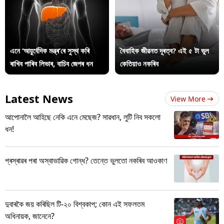
এনে ‘আয়ুৰ্বেদিক মন্ত্ৰ’ৰে সুস্থ কৰি
বৈবাহিক জীৱনত দূৰত্ব? এই ৫ টা ভুল
ৰাখিব পাৰিব লিভাৰ, বাচিব জেপৰ ধন
কেতিয়াও নকৰিব
Latest News
View More
আপোনালৈ আহিছে নেকি এনে মেছেজ? সাৱধান, লুটি নিব সকলো
ধন!
প্ৰস্ৰাৱৰ পৰা অস্বাভাৱিক গোন্ধ? তেন্তে ভুলতো নকৰিব আওকাণ
দুবাৰকৈ জয় কৰিছিল টি-২০ বিশ্বকাপ; কোন এই সফলতম
অধিনায়ক, জানেনে?