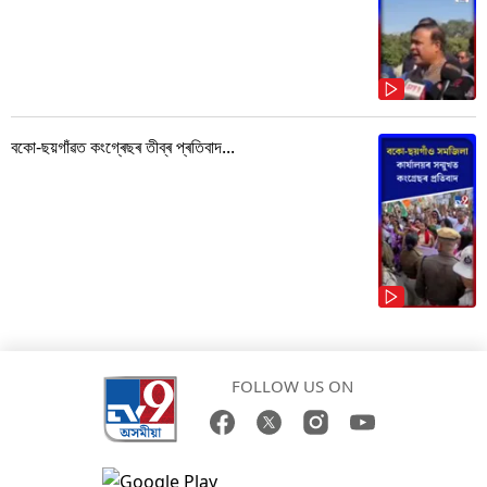
বকো-ছয়গাঁৱত কংগ্ৰেছৰ তীব্ৰ প্ৰতিবাদ...
FOLLOW US ON