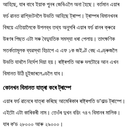
আহিছে, যাৰ বাবে ইয়াক পুনৰ জেবিএলৈ অনা হৈছে। বৰ্তমান এয়াৰ
ফৰ্চ ৱানত ৱাশ্বিংটনলৈ উভতি আহিছে ট্ৰাম্প। ট্ৰাম্পৰ বিমানখনৰ
বিষয়ে এতিয়ালৈকে উপলব্ধ তথ্য অনুসৰি এয়াৰ ফৰ্চ ৱানৰ ক্ৰুৱে
উৰণৰ পিছত এটা সৰু বৈদ্যুতিক সমস্যা ধৰা পেলায়। তাৎক্ষণিক
সতৰ্কতামূলক ব্যৱস্থা হিচাপে এ এফ ১ক জইণ্ট বেছ এণ্ড্ৰুজলৈ
উভতি যাবলৈ নিৰ্দেশ দিয়া হয়। ৰাষ্ট্ৰপতি আৰু দলটোৱে আন এখন
বিমানত উঠি চুইজাৰলেণ্ডলৈ যাব।
কোনখন বিমানত যাত্ৰা কৰে ট্ৰাম্পে
এয়াৰ ফৰ্চ ৱানেৰে যাত্ৰা কৰিছে আমেৰিকাৰ ৰাষ্ট্ৰপতি ড’নাল্ড ট্ৰাম্পে।
এইটো এটা কাৰিকৰী নাম। তেওঁৰ দুখন বয়িং ৭৪৭ বিমানৰ মালিক।
যাৰ ক’ড ২৮০০০ আৰু ২৯০০০।