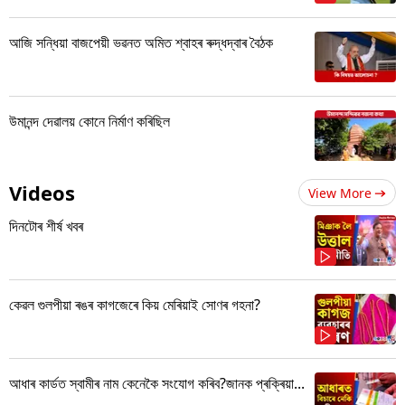
আজি সন্ধিয়া বাজপেয়ী ভৱনত অমিত শ্বাহৰ ৰুদ্ধদ্বাৰ বৈঠক
উমানন্দ দেৱালয় কোনে নিৰ্মাণ কৰিছিল
Videos
View More
দিনটোৰ শীৰ্ষ খবৰ
কেৱল গুলপীয়া ৰঙৰ কাগজেৰে কিয় মেৰিয়াই সোণৰ গহনা?
আধাৰ কাৰ্ডত স্বামীৰ নাম কেনেকৈ সংযোগ কৰিব?জানক প্ৰক্ৰিয়া...