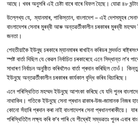
আছে। খবৰ অনুসৰি এই চেষ্টা বাৰে বাৰে বিফল হৈছে। যোৱা ৪৮ ঘন্ট
উল্লেখ্য যে, ম্যানমাৰ, পাকিস্তান, বাংলাদেশ – এই দেশসমূহৰ সেন
বাংলাদেশৰ সেনাৰ মুৰব্বী আৰু অন্তৱৰ্তীকালীন চৰকাৰৰ মুৰব্বী মহম
জনতা।
শেহতীয়াকৈ ইউনুছ চৰকাৰে ম্যানমাৰৰ ৰাখাইন কৰিডৰ সন্দৰ্ভত ৰাষ
স্পষ্ট বাৰ্তা দিছিল যে কেৱল নিৰ্বাচিত চৰকাৰেহে এনে সিদ্ধান্ত ল
সাধাৰণ নিৰ্বাচন অনুষ্ঠিত কৰিবলৈও বাৰ্তা প্ৰদান কৰিছিল তেওঁ। কিন্
ইউনুছে অন্তৱৰ্তীকালীন চৰকাৰৰ কাৰ্যকাল বৃদ্ধি কৰিব বিচাৰিছে।
এনে পৰিস্থিতিত মহম্মদ ইউনুছে আশংকা কৰিছে যে যদি পুনৰ বাংলাদ
নাথাকিব। গতিকে ইউনুছে সেনা প্ৰধান ৱাকাৰ-উজ-জামানক নিজৰ হাতত
কোনো সঁহাৰি প্ৰদান কৰা নাই বাংলাদেশৰ সেনা প্ৰধানগৰাকীয়ে। যা
পৰিস্থিতিলৈ লক্ষ্য কৰি ক’ব পাৰি যে শীঘ্ৰেই সম্ভৱতঃ পুনৰ এবাৰ 