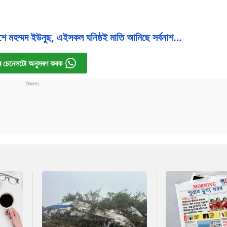
িশে মহম্মদ ইউনুছ, এইসকল ঘনিষ্ঠই মাতি আনিছে সৰ্বনাশ…
 চেনেলটো অনুসৰণ কৰক