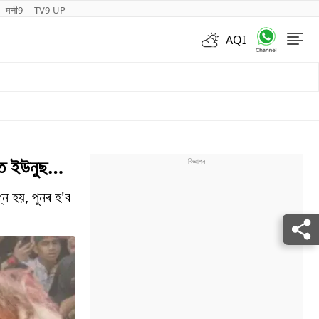
मनी9
TV9-UP
AQI
Videos
পিত ইউনুছ…
্ন হয়, পুনৰ হ'ব