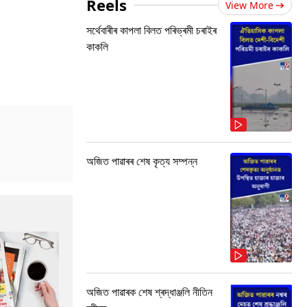
Reels
View More
সৰ্থেবাৰীৰ কাপলা বিলত পৰিভ্ৰমী চৰাইৰ
কাকলি
অজিত পাৱাৰৰ শেষ কৃত্য সম্পন্ন
অজিত পাৱাৰক শেষ শ্ৰদ্ধাঞ্জলি নীতিন