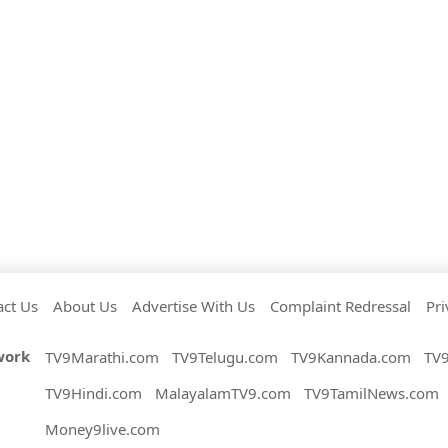
act Us
About Us
Advertise With Us
Complaint Redressal
Pri
work
TV9Marathi.com
TV9Telugu.com
TV9Kannada.com
TV
TV9Hindi.com
MalayalamTV9.com
TV9TamilNews.com
Money9live.com