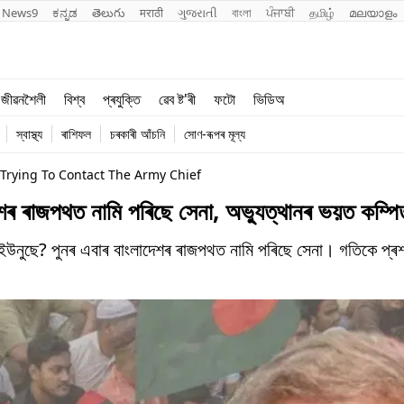
News9
ಕನ್ನಡ
తెలుగు
मराठी
ગુજરાતી
বাংলা
ਪੰਜਾਬੀ
தமிழ்
മലയാളം
শিক্ষা
বিশ্ব
জীৱনশৈলী
বিশ্ব
প্ৰযুক্তি
ৱেব ষ্ট'ৰী
ফটো
ভিডিঅ
খেল
প্ৰযুক্তি
স্বাস্থ্য
ৰাশিফল
চৰকাৰী আঁচনি
সোণ-ৰূপৰ মূল্য
জীৱনশৈলী
 Trying To Contact The Army Chief
দেশৰ ৰাজপথত নামি পৰিছে সেনা, অভ্যুত্থানৰ ভয়ত কম্
টা ইউনুছে? পুনৰ এবাৰ বাংলাদেশৰ ৰাজপথত নামি পৰিছে সেনা। গতিকে প্ৰশ