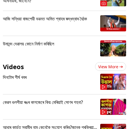
অধিনায়ক, জানেনে?
আজি সন্ধিয়া বাজপেয়ী ভৱনত অমিত শ্বাহৰ ৰুদ্ধদ্বাৰ বৈঠক
উমানন্দ দেৱালয় কোনে নিৰ্মাণ কৰিছিল
Videos
View More
দিনটোৰ শীৰ্ষ খবৰ
কেৱল গুলপীয়া ৰঙৰ কাগজেৰে কিয় মেৰিয়াই সোণৰ গহনা?
আধাৰ কাৰ্ডত স্বামীৰ নাম কেনেকৈ সংযোগ কৰিব?জানক প্ৰক্ৰিয়া...