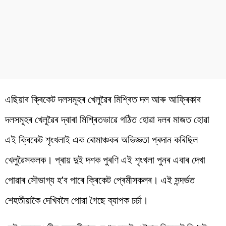
এছিয়াৰ ক্ৰিকেট দলসমূহৰ খেলুৱৈৰ মিশ্ৰিত দল আৰু আফ্ৰিকাৰ
দলসমূহৰ খেলুৱৈৰ দ্বাৰা মিশ্ৰিতভাৱে গঠিত হোৱা দলৰ মাজত হোৱা
এই ক্ৰিকেট শৃংখলাই এক ৰোমাঞ্চকৰ অভিজ্ঞতা প্ৰদান কৰিছিল
খেলুৱৈসকলক। প্ৰায় দুই দশক পুৰণি এই শৃংখলা পুনৰ এবাৰ দেখা
পোৱাৰ সৌভাগ্য হ’ব পাৰে ক্ৰিকেট প্ৰেমীসকলৰ। এই সন্দৰ্ভত
শেহতীয়াকৈ দেখিবলৈ পোৱা গৈছে ব্যাপক চৰ্চা।