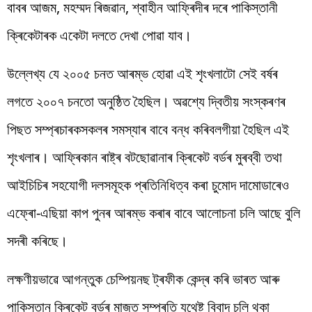
বাবৰ আজম, মহম্মদ ৰিজৱান, শ্বাহীন আফ্ৰিদীৰ দৰে পাকিস্তানী
ক্ৰিকেটাৰক একেটা দলতে দেখা পোৱা যাব।
উল্লেখ্য যে ২০০৫ চনত আৰম্ভ হোৱা এই শৃংখলাটো সেই বৰ্ষৰ
লগতে ২০০৭ চনতো অনুষ্ঠিত হৈছিল। অৱশ্যে দ্বিতীয় সংস্কৰণৰ
পিছত সম্প্ৰচাৰকসকলৰ সমস্যাৰ বাবে বন্ধ কৰিবলগীয়া হৈছিল এই
শৃংখলাৰ। আফ্ৰিকান ৰাষ্ট্ৰ বটছোৱানাৰ ক্ৰিকেট বৰ্ডৰ মুৰব্বী তথা
আইচিচিৰ সহযোগী দলসমূহক প্ৰতিনিধিত্ব কৰা চুমোদ দামোডাৰেও
এফ্ৰো-এছিয়া কাপ পুনৰ আৰম্ভ কৰাৰ বাবে আলোচনা চলি আছে বুলি
সদৰী কৰিছে।
লক্ষণীয়ভাৱে আগন্তুক চেম্পিয়নছ ট্ৰফীক কেন্দ্ৰ কৰি ভাৰত আৰু
পাকিস্তান ক্ৰিকেট বৰ্ডৰ মাজত সম্প্ৰতি যথেষ্ট বিবাদ চলি থকা