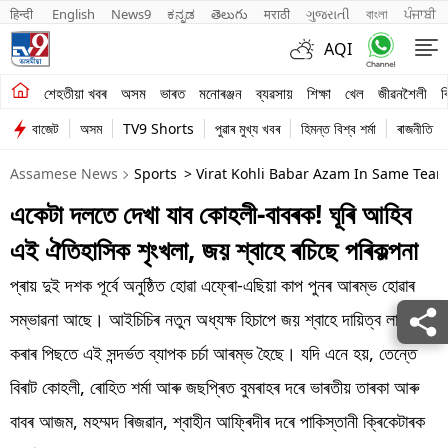
हिन्दी 
English
News9
ಕನ್ನಡ
తెలుగు
मराठी
ગુજરાતી
বাংলা
ਪੰਜਾਬੀ
AQI
শেহতীয়া খবৰ
শেহতীয়া খবৰ
অসম
ভাৰত
মনোৰঞ্জন
ব্যৱসায়
শিক্ষা
খেল
জীৱনশৈলী
ব
বাজেট
অসম
TV9 Shorts
পুৱাৰ মুখ্য খবৰ
হিমন্ত বিশ্ব শৰ্মা
ৰাজনীতি
অসম
Assamese News
Sports
> Virat Kohli Babar Azam In Same Team 
ভাৰত
একেটা দলতে দেখা যাব কোহলী-বাবৰক! ঘূৰি আহিব
মনোৰঞ্জন
এই ঐতিহাসিক শৃংখলা, জয় শ্বাহে ৰচিছে পৰিকল্পনা
ব্যৱসায়
প্ৰায় দুই দশক পূৰ্বে অনুষ্ঠিত হোৱা এফ্ৰো-এছিয়া কাপ পুনৰ আৰম্ভ হোৱাৰ
শিক্ষা
সম্ভাৱনা আছে। আইচিচিৰ নতুন অধ্যক্ষ হিচাপে জয় শ্বাহে দায়িত্ব লাভ
কৰাৰ পিছতে এই সন্দৰ্ভত ব্যাপক চৰ্চা আৰম্ভ হৈছে। যদি এনে হয়, তেন্তে
খেল
বিৰাট কোহলী, ৰোহিত শৰ্মা আৰু জছপ্ৰিত বুমৰাহৰ দৰে ভাৰতীয় তাৰকা আৰু
জীৱনশৈলী
বাবৰ আজম, মহম্মদ ৰিজৱান, শ্বাহীন আফ্ৰিদীৰ দৰে পাকিস্তানী ক্ৰিকেটাৰক