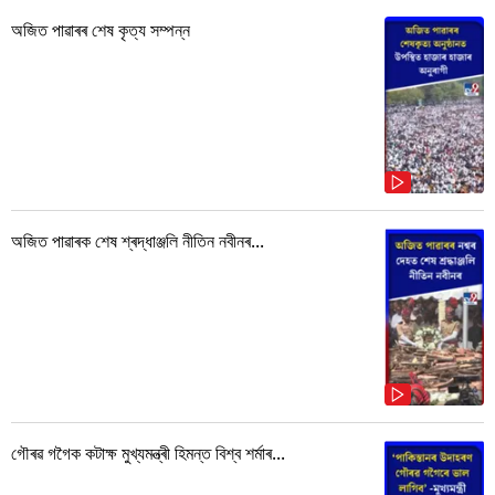
অজিত পাৱাৰৰ শেষ কৃত্য সম্পন্ন
অজিত পাৱাৰক শেষ শ্ৰদ্ধাঞ্জলি নীতিন নবীনৰ...
গৌৰৱ গগৈক কটাক্ষ মুখ্যমন্ত্ৰী হিমন্ত বিশ্ব শৰ্মাৰ...