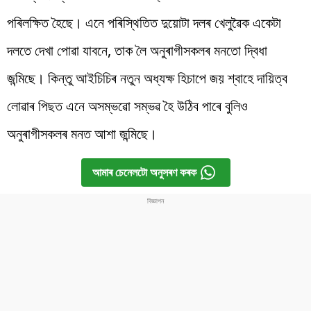
পৰিলক্ষিত হৈছে। এনে পৰিস্থিতিত দুয়োটা দলৰ খেলুৱৈক একেটা
দলতে দেখা পোৱা যাবনে, তাক লৈ অনুৰাগীসকলৰ মনতো দ্বিধা
জন্মিছে। কিন্তু আইচিচিৰ নতুন অধ্যক্ষ হিচাপে জয় শ্বাহে দায়িত্ব
লোৱাৰ পিছত এনে অসম্ভৱো সম্ভৱ হৈ উঠিব পাৰে বুলিও
অনুৰাগীসকলৰ মনত আশা জন্মিছে।
আমাৰ চেনেলটো অনুসৰণ কৰক