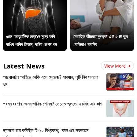
এনে ‘আয়ুৰ্বেদিক মন্ত্ৰ’ৰে সুস্থ কৰি
বৈবাহিক জীৱনত দূৰত্ব? এই ৫ টা ভুল
ৰাখিব পাৰিব লিভাৰ, বাচিব জেপৰ ধন
কেতিয়াও নকৰিব
Latest News
View More
আপোনালৈ আহিছে নেকি এনে মেছেজ? সাৱধান, লুটি নিব সকলো
ধন!
প্ৰস্ৰাৱৰ পৰা অস্বাভাৱিক গোন্ধ? তেন্তে ভুলতো নকৰিব আওকাণ
দুবাৰকৈ জয় কৰিছিল টি-২০ বিশ্বকাপ; কোন এই সফলতম