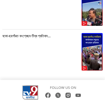
বকো-ছয়গাঁৱত কংগ্ৰেছৰ তীব্ৰ প্ৰতিবাদ...
FOLLOW US ON