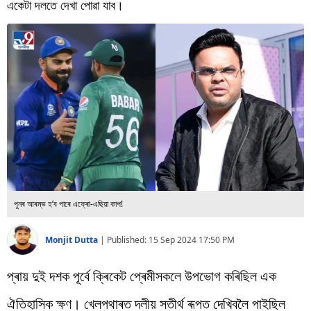
বিশ্ব
একেটা দলতে দেখা পোৱা যাব।
প্ৰযুক্তি
Videos
পুনৰ আৰম্ভ হ’ব পাৰে এফ্ৰো-এছিয়া কাপ!
Monjit Dutta
|
Published:
15 Sep 2024 17:50 PM
প্ৰায় দুই দশক পূৰ্বে ক্ৰিকেট প্ৰেমীসকলে উপভোগ কৰিছিল এক
ঐতিহাসিক ক্ষণ। খেলপথাৰত দলীয় সতীৰ্থ ৰূপত দেখিবলৈ পাইছিল