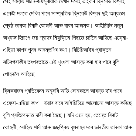
সেই সময়ত শচীন-জয়সূৰীয়াক দেখাৰ দৰেই এইবাৰ ক্ৰিকেট বিশ্বই
একেটা দলতে দেখিব পাৰে সাম্প্ৰতিক ক্ৰিকেট বিশ্বৰ দুই অন্যতম
শ্ৰেষ্ঠ তাৰকা বিৰাট কোহলী আৰু বাবৰ আজমক। আইচিচিৰ নতুন
অধ্যক্ষ হিচাপে জয় শ্বাহৰ নিযুক্তিৰ পিছতে চৰ্চালৈ আহিছে এফ্ৰো-
এছিয়া কাপৰ পুনৰ আৰম্ভণিৰ কথা। বিচিচিআইৰ প্ৰাক্তন
সচিবগৰাকীৰ তৎপৰতাতে এই শৃংখলা আৰম্ভ কৰা হ’ব পাৰে বুলি
পোহৰলৈ আহিছে।
ক্ৰিকবাজৰ প্ৰতিবেদন অনুসৰি অতি সোনকালে আৰম্ভ হ’ব পাৰে
এফ্ৰো-এছিয়া কাপ। ইয়াৰ বাবে আইচিচিয়ে আলোচনা আৰম্ভ কৰিছে
বুলি প্ৰতিবেদনত দাবী কৰা হৈছে। যদি এনে হয়, তেন্তে বিৰাট
কোহলী, ৰোহিত শৰ্মা আৰু জছপ্ৰিত বুমৰাহৰ দৰে ভাৰতীয় তাৰকা আৰু