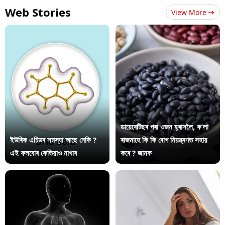
Web Stories
View More
ডায়েবেটিছৰ পৰা ওজন হ্ৰাসলৈ, ক’লা
ইউৰিক এচিডৰ সমস্যা আছে নেকি ?
ৰাজমাহে কি কি ৰোগ নিয়ন্ত্ৰণত সহায়
এই ফলবোৰ কেতিয়াও নাখাব
কৰে ? জানক