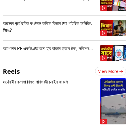
অৱসৰৰ পূৰ্বে ছবিত কণ্ঠদান কৰিলে কিমান টকা পাইছিল অৰিজিৎ
সিঙে?
আপোনাৰ PF একাউণ্টত জমা হ’ব হাজাৰ হাজাৰ টকা, সবিশেষ...
Reels
View More
সৰ্থেবাৰীৰ কাপলা বিলত পৰিভ্ৰমী চৰাইৰ কাকলি