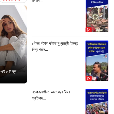
নবীনৰ...
গৌৰৱ গগৈক কটাক্ষ মুখ্যমন্ত্ৰী হিমন্ত
বিশ্ব শৰ্মাৰ...
 এই ৫ টা ভুল
বকো-ছয়গাঁৱত কংগ্ৰেছৰ তীব্ৰ
প্ৰতিবাদ...