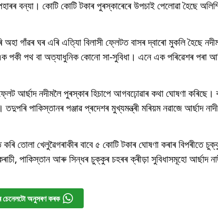
ৰৰ বন্যা। কোটি কোটি টকাৰ পুৰস্কাৰেৰে উপচাই পেলোৱা হৈছে অলিম্পি
ৰি অহা গাঁৱৰ ঘৰ এৰি এতি্যা বিলাসী ফ্লেটত বাসৰ দ্বাৰো মুকলি হৈছে ন
এক পকী পথ বা অত্যাধুনিক কোনো সা-সুবিধা। এনে এক পৰিৱেশৰ পৰা আ
ফ্লেট আৰ্ছাদ নদীমলৈ পুৰস্কাৰ হিচাপে আগবঢ়োৱাৰ কথা ঘোষণা কৰিছে। ক
তদুপৰি পাকিস্তানৰ পঞ্জাৱ প্ৰদেশৰ মুখ্যমন্ত্ৰী মৰিয়ম নৱাজে আৰ্ছাদ ন
ত কৰি তোলা খেলুৱৈগৰাকীৰ বাবে ৫ কোটি টকাৰ ঘোষণা কৰাৰ বিপৰীতে চুক্
চী, পাকিস্তান আৰু সিন্ধৰ চুক্কুৰ চহৰৰ ক্ৰীড়া সুবিধাসমূহো আৰ্ছাদ না
 চেনেলটো অনুসৰণ কৰক