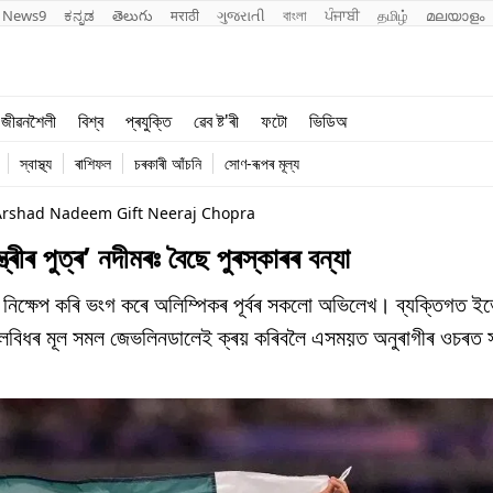
News9
ಕನ್ನಡ
తెలుగు
मराठी
ગુજરાતી
বাংলা
ਪੰਜਾਬੀ
தமிழ்
മലയാളം
শিক্ষা
বিশ্ব
জীৱনশৈলী
বিশ্ব
প্ৰযুক্তি
ৱেব ষ্ট'ৰী
ফটো
ভিডিঅ
খেল
প্ৰযুক্তি
স্বাস্থ্য
ৰাশিফল
চৰকাৰী আঁচনি
সোণ-ৰূপৰ মূল্য
জীৱনশৈলী
 Arshad Nadeem Gift Neeraj Chopra
ীৰ পুত্ৰ’ নদীমৰঃ বৈছে পুৰস্কাৰৰ বন্যা
 নিক্ষেপ কৰি ভংগ কৰে অলিম্পিকৰ পূৰ্বৰ সকলো অভিলেখ। ব্যক্তিগত ইভে
িয় খেলবিধৰ মূল সমল জেভলিনডালেই ক্ৰয় কৰিবলৈ এসময়ত অনুৰাগীৰ ওচৰত 