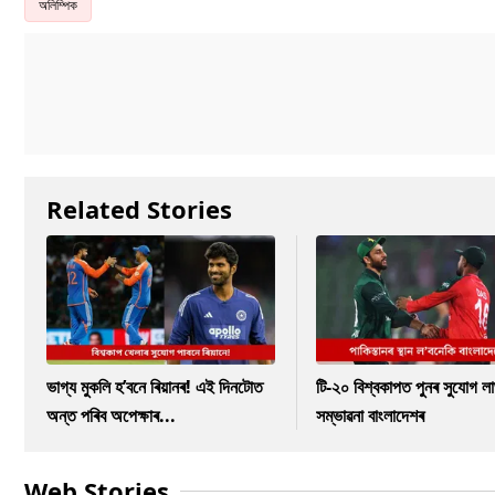
অলিম্পিক
Related Stories
ভাগ্য মুকলি হ’বনে ৰিয়ানৰ! এই দিনটোত
টি-২০ বিশ্বকাপত পুনৰ সুযোগ ল
অন্ত পৰিব অপেক্ষাৰ...
সম্ভাৱনা বাংলাদেশৰ
Web Stories