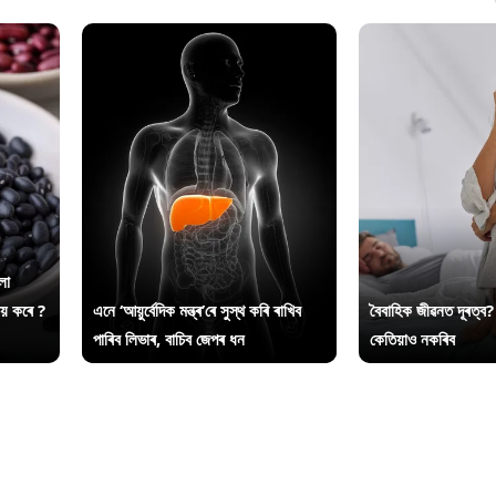
লা
ায় কৰে ?
এনে ‘আয়ুৰ্বেদিক মন্ত্ৰ’ৰে সুস্থ কৰি ৰাখিব
বৈবাহিক জীৱনত দূৰত্ব?
পাৰিব লিভাৰ, বাচিব জেপৰ ধন
কেতিয়াও নকৰিব