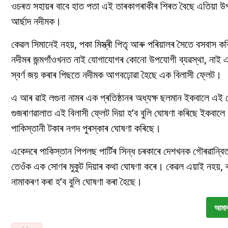
ওচৰত সহায়ৰ বাবে হাত পতা এই তাৰকাগৰাকীৰ শিৰত বৈছে এতিয়া উপহা
আৰ্ছাদ নদীমক।
কেৱল সিমানেই নহয়, পকা মিস্ত্ৰী পিতৃ আৰু পৰিয়ালৰ সৈতে বসবাস ক
নদীমৰ জন্মগাঁওখনত নাই যোগাযোগৰ কোনো উপযোগী ব্যৱস্থা, নাই 
স্বৰ্ণ জয় কৰাৰ পিছতে নদীমক আগবঢ়োৱা হৈছে এক বিলাসী ফ্লেট।
এ আৰ ৱাই লগুনা নামৰ এক প্ৰতিষ্ঠানৰ অধ্যক্ষ ছলমান ইকবালে এই 
গুজৰাণৱালাত এই বিলাসী ফ্লেট দিয়া হ’ব বুলি ঘোষণা কৰিছে ইকবালে। 
পাকিস্তানী টকাৰ নগদ পুৰস্কাৰ ঘোষণা কৰিছে।
একেদৰে পাকিস্তান পিপলছ পাৰ্টিৰ সিন্ধ চৰকাৰে দেশখনক গৌৰৱান্বি
তেওঁক এক সোণৰ মুকুট দিয়াৰ কথা ঘোষণা কৰে। কেৱল এয়াই নহয়, কৰা
নামাকৰণ কৰা হ’ব বুলি ঘোষণা কৰা হৈছে।
আমাৰ