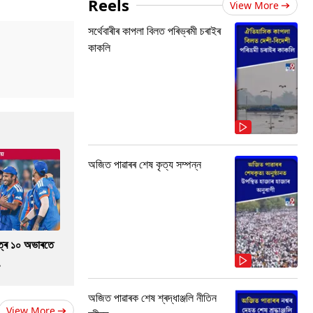
Reels
View More
সৰ্থেবাৰীৰ কাপলা বিলত পৰিভ্ৰমী চৰাইৰ
কাকলি
অজিত পাৱাৰৰ শেষ কৃত্য সম্পন্ন
াত্ৰ ১০ অভাৰতে
.
অজিত পাৱাৰক শেষ শ্ৰদ্ধাঞ্জলি নীতিন
View More