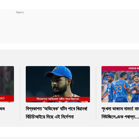
াভৰ
বিশ্বকাপত ‘অভিষেক’ ঘটিব পাৰে ৰিয়ানৰ!
শৃংখলা ভাৰতৰ নামত! ম
বিচিচিআইয়ে দিছে এই নিৰ্দেশনা
নিউজিলেণ্ডক পৰাস্ত..