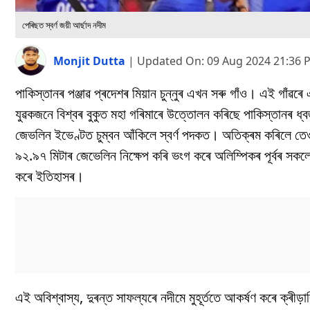
পেৰিছত স্বৰ্ণ জয়ী আৰ্ছাদ নদীম
Monjit Dutta
|
Updated On:
09 Aug 2024 21:36 
পাকিস্তানৰ পঞ্জাৱ প্ৰদেশৰ মিয়ান চুন্নুৰ এখন সৰু গাঁও। এই গাঁৱৰ
যুৱকজনে বিশ্বৰ বুকুত মহা গৰিমাৰে উত্তোলন কৰিছে পাকিস্তানৰ ধ্
জেভলিন ইভেণ্টত চুম্বন আঁকিলে স্বৰ্ণ পদকত। অতিক্ৰম কৰিলে তেওঁৰে 
৯২.৯৭ মিটাৰ জেভেলিন নিক্ষেপ কৰি ভংগ কৰে অলিম্পিকৰ পূৰ্বৰ সকলো 
কৰে ইতিহাসৰ।
এই অবিশ্বাস্য, দুৰন্ত সাফল্যৰে নদীমে মুহূৰ্ততে আকৰ্ষণ কৰে ক্ৰী