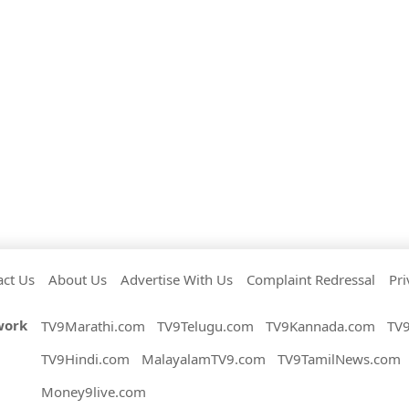
act Us
About Us
Advertise With Us
Complaint Redressal
Pri
work
TV9Marathi.com
TV9Telugu.com
TV9Kannada.com
TV
TV9Hindi.com
MalayalamTV9.com
TV9TamilNews.com
Money9live.com