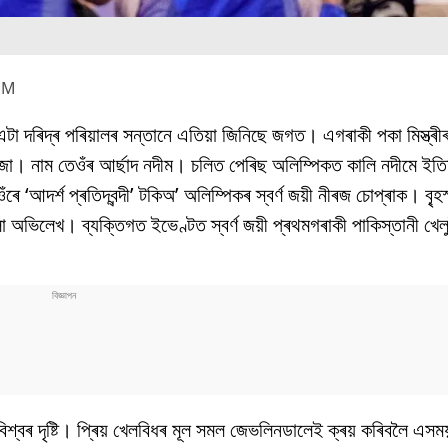
PM
ে এটা দৰিদ্ৰ পৰিয়ালৰ সন্তানে এতিয়া জিনিছে জগত। এগৰাকী পকা মিস্ত্ৰী
বজা। নাম তেওঁৰ আৰ্ছাদ নদীম। চলিত পেৰিছ অলিম্পিকত কালি নদীমে ইতি
‘আদৰ্শ প্ৰতিদ্বন্দী’ টকিঅ’ অলিম্পিকৰ স্বৰ্ণ জয়ী নীৰজ চোপ্ৰাক। বৃ্হস
অভিলেখ। ব্যক্তিগত ইভেণ্টত স্বৰ্ণ জয়ী প্ৰথমগৰাকী পাকিস্তানী খেলুৱৈ
ড়াবিশ্বৰ দৃষ্টি। প্ৰিয় খেলবিধৰ মূল সমল জেভলিনডালেই ক্ৰয় কৰিবলৈ এস