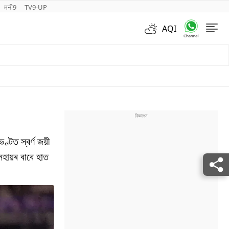
मनी9
TV9-UP
AQI
Videos
ণ্টত স্বৰ্ণ জয়ী
সহায়ৰ বাবে হাত