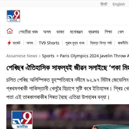
हिन्दी 
English
শেহতীয়া খবৰ
মনোৰঞ্জন
শেহতীয়া খবৰ
অসম
ভাৰত
মনোৰঞ্জন
ব্যৱসায়
শিক্ষা
খেল
অসম
ব্যৱসায়
বাজেট
অসম
TV9 Shorts
পুৱাৰ মুখ্য খবৰ
হিমন্ত বিশ্ব শৰ্মা
ৰাজনীতি
ভাৰত
Assamese News
Sports
> Paris Olympics 2024 Javelin Throw
পেৰিছৰ ঐতিহাসিক সাফল্যই জীৱন সলাইছে ‘পকা মিস্ত্ৰ
চলিত পেৰিছ অলিম্পিকত বৃ্হস্পতিবাৰে নদীমে ৯২.৯৭ মিটাৰ জেভেলিন
প্ৰথমগৰাকী পাকিস্তানী খেলুৱৈ হিচাপে সৃষ্টি কৰে ইতিহাসৰ। প্ৰ
পতা এই তাৰকাগৰাকীৰ শিৰত বৈছে এতিয়া উপহাৰৰ বন্যা।