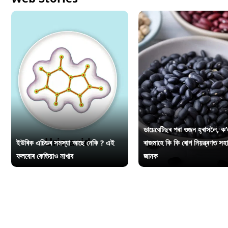
ডায়েবেটিছৰ পৰা ওজন হ্ৰাসলৈ, ক’
ইউৰিক এচিডৰ সমস্যা আছে নেকি ? এই
ৰাজমাহে কি কি ৰোগ নিয়ন্ত্ৰণত সহ
ফলবোৰ কেতিয়াও নাখাব
জানক