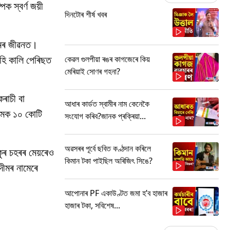
ক স্বৰ্ণ জয়ী
দিনটোৰ শীৰ্ষ খবৰ
দীমৰ জীৱনত।
হি কালি পেৰিছত
কেৱল গুলপীয়া ৰঙৰ কাগজেৰে কিয়
মেৰিয়াই সোণৰ গহনা?
ৰাচী বা
আধাৰ কাৰ্ডত স্বামীৰ নাম কেনেকৈ
াদীমক ১০ কোটি
সংযোগ কৰিব?জানক প্ৰক্ৰিয়া...
অৱসৰৰ পূৰ্বে ছবিত কণ্ঠদান কৰিলে
কুৰ চহৰৰ মেয়ৰেও
কিমান টকা পাইছিল অৰিজিৎ সিঙে?
দীমৰ নামেৰে
আপোনাৰ PF একাউণ্টত জমা হ’ব হাজাৰ
হাজাৰ টকা, সবিশেষ...