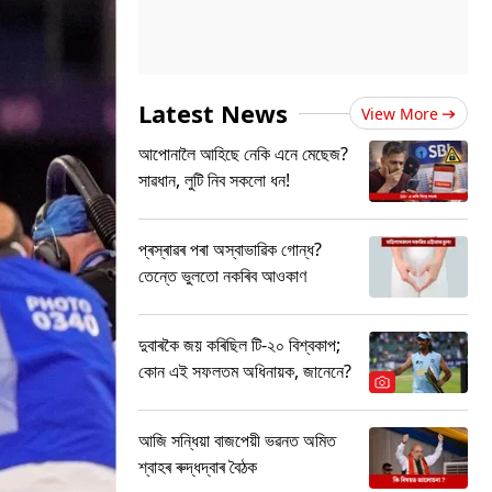
Latest News
View More
আপোনালৈ আহিছে নেকি এনে মেছেজ?
সাৱধান, লুটি নিব সকলো ধন!
প্ৰস্ৰাৱৰ পৰা অস্বাভাৱিক গোন্ধ?
তেন্তে ভুলতো নকৰিব আওকাণ
দুবাৰকৈ জয় কৰিছিল টি-২০ বিশ্বকাপ;
কোন এই সফলতম অধিনায়ক, জানেনে?
আজি সন্ধিয়া বাজপেয়ী ভৱনত অমিত
শ্বাহৰ ৰুদ্ধদ্বাৰ বৈঠক