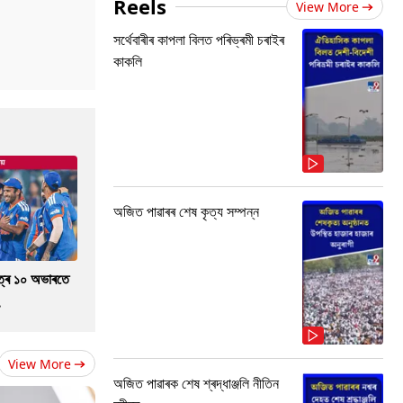
Reels
View More
সৰ্থেবাৰীৰ কাপলা বিলত পৰিভ্ৰমী চৰাইৰ
কাকলি
অজিত পাৱাৰৰ শেষ কৃত্য সম্পন্ন
াত্ৰ ১০ অভাৰতে
.
View More
অজিত পাৱাৰক শেষ শ্ৰদ্ধাঞ্জলি নীতিন