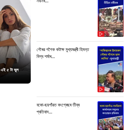
নবীনৰ...
গৌৰৱ গগৈক কটাক্ষ মুখ্যমন্ত্ৰী হিমন্ত
বিশ্ব শৰ্মাৰ...
 এই ৫ টা ভুল
বকো-ছয়গাঁৱত কংগ্ৰেছৰ তীব্ৰ
প্ৰতিবাদ...