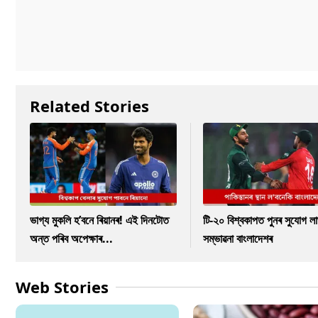
Related Stories
ভাগ্য মুকলি হ’বনে ৰিয়ানৰ! এই দিনটোত
টি-২০ বিশ্বকাপত পুনৰ সুযোগ ল
অন্ত পৰিব অপেক্ষাৰ...
সম্ভাৱনা বাংলাদেশৰ
Web Stories