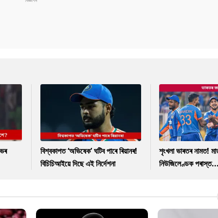
াভৰ
বিশ্বকাপত ‘অভিষেক’ ঘটিব পাৰে ৰিয়ানৰ!
শৃংখলা ভাৰতৰ নামত! ম
বিচিচিআইয়ে দিছে এই নিৰ্দেশনা
নিউজিলেণ্ডক পৰাস্ত..