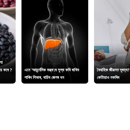
লা
ায় কৰে ?
এনে ‘আয়ুৰ্বেদিক মন্ত্ৰ’ৰে সুস্থ কৰি ৰাখিব
বৈবাহিক জীৱনত দূৰত্ব?
পাৰিব লিভাৰ, বাচিব জেপৰ ধন
কেতিয়াও নকৰিব