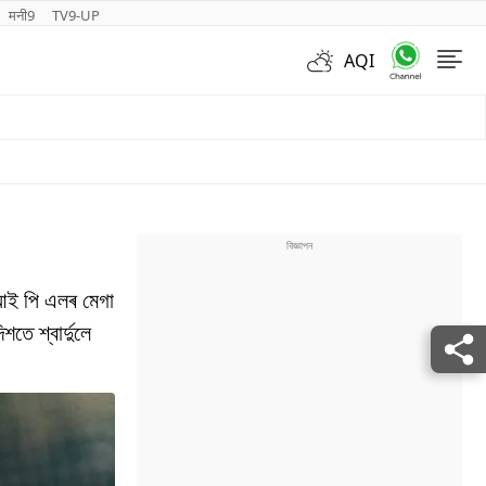
मनी9
TV9-UP
AQI
Videos
 আই পি এলৰ মেগা
তে শ্বাৰ্দুলে