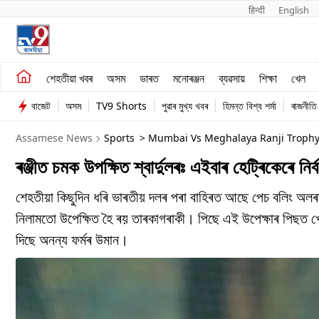
हिन्दी 
English
শেহতীয়া খবৰ
মনোৰঞ্জন
শেহতীয়া খবৰ
অসম
ভাৰত
মনোৰঞ্জন
ব্যৱসায়
শিক্ষা
খেল
অসম
ব্যৱসায়
বাজেট
অসম
TV9 Shorts
পুৱাৰ মুখ্য খবৰ
হিমন্ত বিশ্ব শৰ্মা
ৰাজনীতি
ভাৰত
Assamese News
Sports
> Mumbai Vs Meghalaya Ranji Trophy 
ৰঞ্জীত চমক উপক্ষিত শ্বাৰ্দুলৰঃ এইবাৰ হেট্ৰিকেৰে নিৰ
শেহতীয়া কিছুদিন ধৰি ভাৰতীয় দলৰ পৰা বাহিৰত আছে পেচ বলিং অলৰাউ
নিলামতো উপেক্ষিত হৈ ৰয় তাৰকাগৰাকী। পিছে এই উপেক্ষাৰ পিছত খেলপ
দিছে অনন্য ফৰ্মৰ উমান।