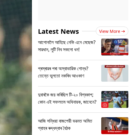
Latest News
View More
আপোনালৈ আহিছে নেকি এনে মেছেজ?
সাৱধান, লুটি নিব সকলো ধন!
প্ৰস্ৰাৱৰ পৰা অস্বাভাৱিক গোন্ধ?
তেন্তে ভুলতো নকৰিব আওকাণ
দুবাৰকৈ জয় কৰিছিল টি-২০ বিশ্বকাপ;
কোন এই সফলতম অধিনায়ক, জানেনে?
আজি সন্ধিয়া বাজপেয়ী ভৱনত অমিত
শ্বাহৰ ৰুদ্ধদ্বাৰ বৈঠক