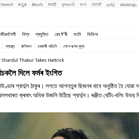
News9
ಕನ್ನಡ
తెలుగు
मराठी
ગુજરાતી
বাংলা
ਪੰਜਾਬੀ
தமிழ்
മലയാളം
শিক্ষা
বিশ্ব
জীৱনশৈলী
বিশ্ব
প্ৰযুক্তি
ৱেব ষ্ট'ৰী
ফটো
ভিডিঅ
খেল
প্ৰযুক্তি
স্বাস্থ্য
ৰাশিফল
চৰকাৰী আঁচনি
সোণ-ৰূপৰ মূল্য
জীৱনশৈলী
Shardul Thakur Takes Hattrick
্বাচকলৈ দিলে ফৰ্মৰ ইংগিত
ণ্ডাৰ শ্বাৰ্দুল ঠাকুৰ। লগতে আগন্তুক ছিজনৰ বাবে অনুষ্ঠিত হৈ যোৱা
থাৰত ক্ৰমাৎ অধিক উজলি উঠিছে শ্বাৰ্দুল। ৰঞ্জীত বেটিং-বলিং উভয় দিশ