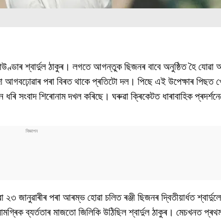
ণ্ডাৰ শ্বাৰ্দুল ঠাকুৰ। লগতে আগন্তুক ছিজনৰ বাবে অনুষ্ঠিত হৈ যোৱা
িবিদা আগবঢ়োৱাৰ পৰা বিৰত থাকে প্ৰতিটো দল। পিছে এই উপেক্ষাৰ পিছত 
িন ধৰি সংবাদ শিৰোনাম দখল কৰিছে। ঘৰুৱা ক্ৰিকেটত ধাৰাবাহিক প্ৰদৰ্শনেৰে 
া ২৩ জানুৱাৰীৰ পৰা আৰম্ভ হোৱা চলিত ৰঞ্জী ছিজনৰ দ্বিতীয়াৰ্ধত শ্বাৰ্দুল
ৰ সামগ্ৰিক ব্যৰ্ততাৰ মাজতো জিলিকি উঠিছিল শ্বাৰ্দুল ঠাকুৰ। মেচখনত প্ৰ