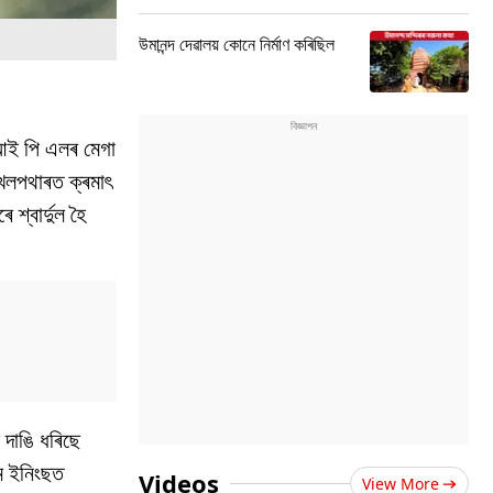
উমানন্দ দেৱালয় কোনে নিৰ্মাণ কৰিছিল
 আই পি এলৰ মেগা
খেলপথাৰত ক্ৰমাৎ
শ্বাৰ্দুল হৈ
ে দাঙি ধৰিছে
থম ইনিংছত
Videos
View More