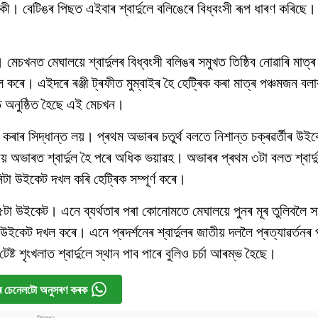
ী। বেটিঙৰ পিছত এইবাৰ শ্বাৰ্দুলে বলিঙেৰে বিধ্বংসী ৰূপ ধাৰণ কৰিছে
মেচখনত মেঘালয়ে শ্বাৰ্দুলৰ বিধ্বংসী বলিঙৰ সমুখত তিষ্ঠিব নোৱাৰি মাত্
খল কৰে। এইদৰে ৰঞ্জী ট্ৰফীত মুম্বাইৰ হৈ হেট্ৰিক কৰা মাত্ৰ পঞ্চমজন বলা
ীত অনুষ্ঠিত হৈছে এই মেচখন।
কৰাৰ সিদ্ধান্ত লয়। প্ৰথম অভাৰৰ চতুৰ্থ বলতে নিশান্ত চক্ৰৱৰ্তীৰ উই
ীয় অভাৰত শ্বাৰ্দুল হৈ পৰে অধিক ভয়াৱহ। অভাৰৰ প্ৰথম ৩টা বলত শ্বাৰ্দ
িটা উইকেট দখল কৰি হেট্ৰিক সম্পূর্ণ কৰে।
য় ৫টা উইকেট। এনে ব্যৰ্থতাৰ পৰা কোনোমতে মেঘালয়ে পুনৰ মূৰ তুলিবলৈ 
ইকেট দখল কৰে। এনে প্ৰদৰ্শনেৰ শ্বাৰ্দুলৰ জাতীয় দললৈ প্ৰত্যাৱৰ্তনৰ 
্ট শৃংখলাত শ্বাৰ্দুলে স্থান পাব পাৰে বুলিও চৰ্চা আৰম্ভ হৈছে।
 চেনেলটো অনুসৰণ কৰক