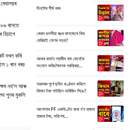
। মেঘালয়ৰ
দিনটোৰ শীৰ্ষ খবৰ
ৰ ৮৬ ৰানতে
ৰ হিচাপে
কেৱল গুলপীয়া ৰঙৰ কাগজেৰে কিয়
মেৰিয়াই সোণৰ গহনা?
কেট দখল কৰি
আধাৰ কাৰ্ডত স্বামীৰ নাম কেনেকৈ
ুলে ১ ৰান খৰচ
সংযোগ কৰিব?জানক প্ৰক্ৰিয়া...
অৱসৰৰ পূৰ্বে ছবিত কণ্ঠদান কৰিলে
সক্ষম নহ’ল আৰু
কিমান টকা পাইছিল অৰিজিৎ সিঙে?
পথ পুনৰ মুকলি
আপোনাৰ PF একাউণ্টত জমা হ’ব হাজাৰ
হাজাৰ টকা, সবিশেষ...