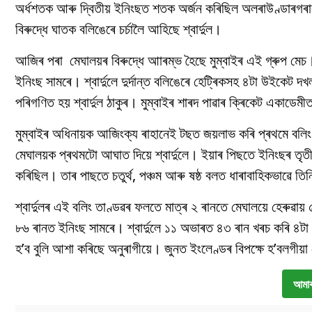
অৰ্ধশতক আৰু দ্বিতীয় ইনিংছত শতক অৰ্জন কৰিছিল অলৰাউণ্ডাৰগৰাক
বিৰুদ্ধে ঘাতক বলিঙেৰে চৰ্চালৈ আহিছে শ্বাৰ্দুল।
আজিৰ পৰা মেঘালয়ৰ বিৰুদ্ধে আাৰম্ভ হৈছে মুম্বাইৰ এই গ্ৰুপ মেচ। 
ইনিংছ সামৰে। শ্বাৰ্দুলে দুৰ্দান্ত বলিঙেৰে হেট্ৰিকসহ ৪টা উইকেট দ
পৰিগণিত হয় শ্বাৰ্দুল ঠাকুৰ। মুম্বাইৰ শাৰদ পাৱাৰ ক্ৰিকেট একাডেম
মুম্বাইৰ অধিনায়ক আজিংক্য ৰাহানেই টছত জয়লাভ কৰি প্ৰথমে বলিং 
মেঘালয়ক প্ৰথমটো আঘাত দিয়ে শ্বাৰ্দুলে। ইয়াৰ পিছতে ইনিংছৰ তৃত
কৰিছিল। তাৰ পাছতে চতুর্থ, পঞ্চম আৰু ষষ্ঠ বলত ধাৰাবাহিকভাৱে তিন
শ্বাৰ্দুলৰ এই বলিং তাণ্ডৱৰ ফলতে মাত্ৰ ২ ৰানতে মেঘালয়ে হেৰুৱা
৮৬ ৰানত ইনিংছ সামৰে। শ্বাৰ্দুলে ১১ অভাৰত ৪৩ ৰান খৰচ কৰি ৪টা উ
হ’ব বুলি আশা কৰিছে অনুৰাগীয়ে। জুনত ইংলেণ্ডৰ বিপক্ষে হ’বলগীয়া টেষ
আমাৰ