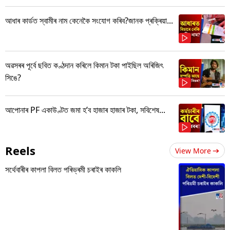
আধাৰ কাৰ্ডত স্বামীৰ নাম কেনেকৈ সংযোগ কৰিব?জানক প্ৰক্ৰিয়া...
অৱসৰৰ পূৰ্বে ছবিত কণ্ঠদান কৰিলে কিমান টকা পাইছিল অৰিজিৎ
সিঙে?
আপোনাৰ PF একাউণ্টত জমা হ’ব হাজাৰ হাজাৰ টকা, সবিশেষ...
Reels
View More
সৰ্থেবাৰীৰ কাপলা বিলত পৰিভ্ৰমী চৰাইৰ কাকলি