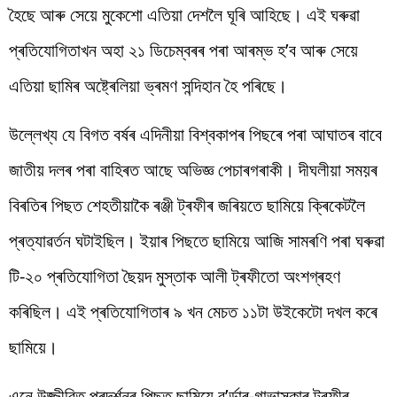
হৈছে আৰু সেয়ে মুকেশো এতিয়া দেশলৈ ঘূৰি আহিছে। এই ঘৰুৱা
প্ৰতিযোগিতাখন অহা ২১ ডিচেম্বৰৰ পৰা আৰম্ভ হ’ব আৰু সেয়ে
এতিয়া ছামিৰ অষ্ট্ৰেলিয়া ভ্ৰমণ সন্দিহান হৈ পৰিছে।
উল্লেখ্য যে বিগত বৰ্ষৰ এদিনীয়া বিশ্বকাপৰ পিছৰে পৰা আঘাতৰ বাবে
জাতীয় দলৰ পৰা বাহিৰত আছে অভিজ্ঞ পেচাৰগৰাকী। দীঘলীয়া সময়ৰ
বিৰতিৰ পিছত শেহতীয়াকৈ ৰঞ্জী ট্ৰফীৰ জৰিয়তে ছামিয়ে ক্ৰিকেটলৈ
প্ৰত্যাৱৰ্তন ঘটাইছিল। ইয়াৰ পিছতে ছামিয়ে আজি সামৰণি পৰা ঘৰুৱা
টি-২০ প্ৰতিযোগিতা ছৈয়দ মুস্তাক আলী ট্ৰফীতো অংশগ্ৰহণ
কৰিছিল। এই প্ৰতিযোগিতাৰ ৯ খন মেচত ১১টা উইকেটো দখল কৰে
ছামিয়ে।
এনে উজ্জীৱিত প্ৰদৰ্শনৰ পিছত ছামিয়ে ব’ৰ্ডাৰ-গাভাস্কাৰ ট্ৰফীৰ