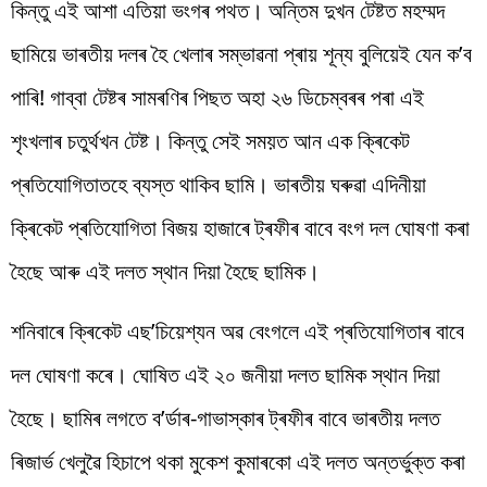
কিন্তু এই আশা এতিয়া ভংগৰ পথত। অন্তিম দুখন টেষ্টত মহম্মদ
ছামিয়ে ভাৰতীয় দলৰ হৈ খেলাৰ সম্ভাৱনা প্ৰায় শূন্য বুলিয়েই যেন ক’ব
পাৰি! গাব্বা টেষ্টৰ সামৰণিৰ পিছত অহা ২৬ ডিচেম্বৰৰ পৰা এই
শৃংখলাৰ চতুৰ্থখন টেষ্ট। কিন্তু সেই সময়ত আন এক ক্ৰিকেট
প্ৰতিযোগিতাতহে ব্যস্ত থাকিব ছামি। ভাৰতীয় ঘৰুৱা এদিনীয়া
ক্ৰিকেট প্ৰতিযোগিতা বিজয় হাজাৰে ট্ৰফীৰ বাবে বংগ দল ঘোষণা কৰা
হৈছে আৰু এই দলত স্থান দিয়া হৈছে ছামিক।
শনিবাৰে ক্ৰিকেট এছ’চিয়েশ্যন অৱ বেংগলে এই প্ৰতিযোগিতাৰ বাবে
দল ঘোষণা কৰে। ঘোষিত এই ২০ জনীয়া দলত ছামিক স্থান দিয়া
হৈছে। ছামিৰ লগতে ব’ৰ্ডাৰ-গাভাস্কাৰ ট্ৰফীৰ বাবে ভাৰতীয় দলত
ৰিজাৰ্ভ খেলুৱৈ হিচাপে থকা মুকেশ কুমাৰকো এই দলত অন্তৰ্ভুক্ত কৰা