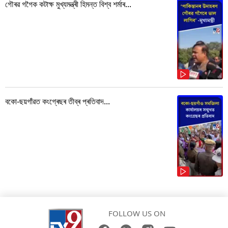
গৌৰৱ গগৈক কটাক্ষ মুখ্যমন্ত্ৰী হিমন্ত বিশ্ব শৰ্মাৰ...
বকো-ছয়গাঁৱত কংগ্ৰেছৰ তীব্ৰ প্ৰতিবাদ...
FOLLOW US ON