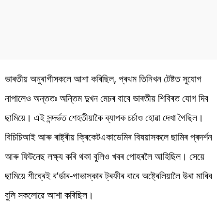
ভাৰতীয় অনুৰাগীসকলে আশা কৰিছিল, প্ৰথম তিনিখন টেষ্টত সুযোগ
নাপালেও অন্ততঃ অন্তিম দুখন মেচৰ বাবে ভাৰতীয় শিবিৰত যোগ দিব
ছামিয়ে। এই সন্দৰ্ভত শেহতীয়াকৈ ব্যাপক চৰ্চাও হোৱা দেখা গৈছিল।
বিচিচিআই আৰু ৰাষ্ট্ৰীয় ক্ৰিকেটএকাডেমিৰ বিষয়াসকলে ছামিৰ প্ৰদৰ্শন
আৰু ফিটনেছ লক্ষ্য কৰি থকা বুলিও খবৰ পোহৰলৈ আহিছিল। সেয়ে
ছামিয়ে শীঘ্ৰেই ব’ৰ্ডাৰ-গাভাস্কাৰ ট্ৰফীৰ বাবে অষ্ট্ৰেলিয়ালৈ উৰা মাৰিব
বুলি সকলোৱে আশা কৰিছিল।