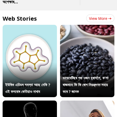
অপেক্ষাৰ...
Web Stories
View More
ডায়েবেটিছৰ পৰা ওজন হ্ৰাসলৈ, ক’লা
ইউৰিক এচিডৰ সমস্যা আছে নেকি ?
ৰাজমাহে কি কি ৰোগ নিয়ন্ত্ৰণত সহায়
এই ফলবোৰ কেতিয়াও নাখাব
কৰে ? জানক