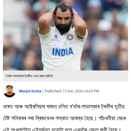
বিশ্ব
প্ৰযুক্তি
Videos
ব’ৰ্ডাৰ-গাভাস্কাৰ ট্ৰফীত দেখা নাযাব ছামিক!
Monjit Dutta
|
Published:
15 Dec 2024 23:03 PM
ভাৰত আৰু অষ্ট্ৰেলিয়াৰ মাজত চলিত ব’ৰ্ডাৰ-গাভাস্কাৰ ট্ৰফীৰ তৃতীয়
টেষ্ট শনিবাৰৰ পৰা ব্ৰিজবেনৰ গাব্বাত আৰম্ভ হৈছে। পাঁচখনীয়া মেচৰ
এই শৃংখলাটোত এইপৰ্যন্ত দুয়োটা দলে এখনকৈ মেচত জয়ী হৈছে।