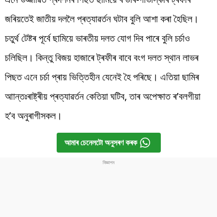
জৰিয়তেই জাতীয় দললৈ প্ৰত্যাৱৰ্তন ঘটাব বুলি আশা কৰা হৈছিল।
চতুৰ্থ টেষ্টৰ পূৰ্বে ছামিয়ে ভাৰতীয় দলত যোগ দিব পাৰে বুলি চৰ্চাও
চলিছিল। কিন্তু বিজয় হাজাৰে ট্ৰফীৰ বাবে বংগ দলত স্থান লাভৰ
পিছত এনে চৰ্চা প্ৰায় ভিত্তিহীন যেনেই হৈ পৰিছে। এতিয়া ছামিৰ
আান্তঃৰাষ্ট্ৰীয় প্ৰত্যাৱৰ্তন কেতিয়া ঘটিব, তাৰ অপেক্ষাত ৰ’বলগীয়া
হ’ব অনুৰাগীসকল।
আমাৰ চেনেলটো অনুসৰণ কৰক