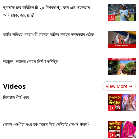
দুবাৰকৈ জয় কৰিছিল টি-২০ বিশ্বকাপ; কোন এই সফলতম
অধিনায়ক, জানেনে?
আজি সন্ধিয়া বাজপেয়ী ভৱনত অমিত শ্বাহৰ ৰুদ্ধদ্বাৰ বৈঠক
উমানন্দ দেৱালয় কোনে নিৰ্মাণ কৰিছিল
Videos
View More
দিনটোৰ শীৰ্ষ খবৰ
কেৱল গুলপীয়া ৰঙৰ কাগজেৰে কিয় মেৰিয়াই সোণৰ গহনা?