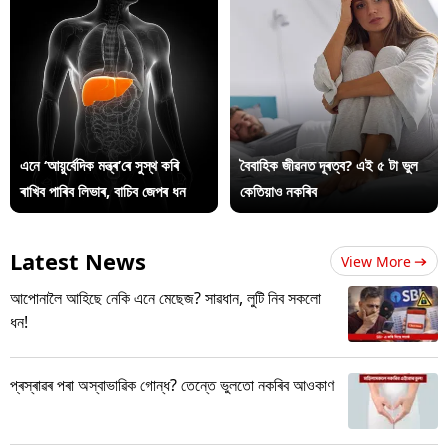
এনে ‘আয়ুৰ্বেদিক মন্ত্ৰ’ৰে সুস্থ কৰি
বৈবাহিক জীৱনত দূৰত্ব? এই ৫ টা ভুল
ৰাখিব পাৰিব লিভাৰ, বাচিব জেপৰ ধন
কেতিয়াও নকৰিব
Latest News
View More
আপোনালৈ আহিছে নেকি এনে মেছেজ? সাৱধান, লুটি নিব সকলো
ধন!
প্ৰস্ৰাৱৰ পৰা অস্বাভাৱিক গোন্ধ? তেন্তে ভুলতো নকৰিব আওকাণ