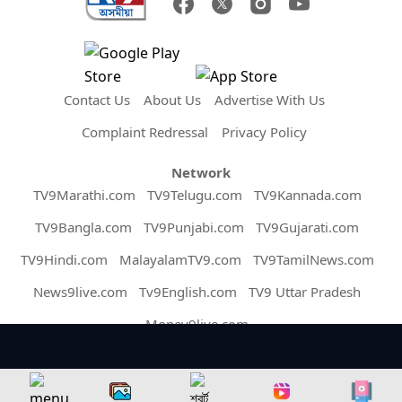
Contact Us
About Us
Advertise With Us
Complaint Redressal
Privacy Policy
Network
TV9Marathi.com
TV9Telugu.com
TV9Kannada.com
TV9Bangla.com
TV9Punjabi.com
TV9Gujarati.com
TV9Hindi.com
MalayalamTV9.com
TV9TamilNews.com
News9live.com
Tv9English.com
TV9 Uttar Pradesh
Money9live.com
Copyright © 2026 Assam TV9. All Rights Reserved.