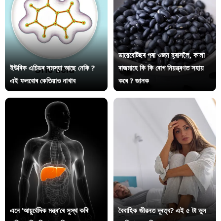
ডায়েবেটিছৰ পৰা ওজন হ্ৰাসলৈ, ক’লা
ইউৰিক এচিডৰ সমস্যা আছে নেকি ?
ৰাজমাহে কি কি ৰোগ নিয়ন্ত্ৰণত সহায়
এই ফলবোৰ কেতিয়াও নাখাব
কৰে ? জানক
এনে ‘আয়ুৰ্বেদিক মন্ত্ৰ’ৰে সুস্থ কৰি
বৈবাহিক জীৱনত দূৰত্ব? এই ৫ টা ভুল