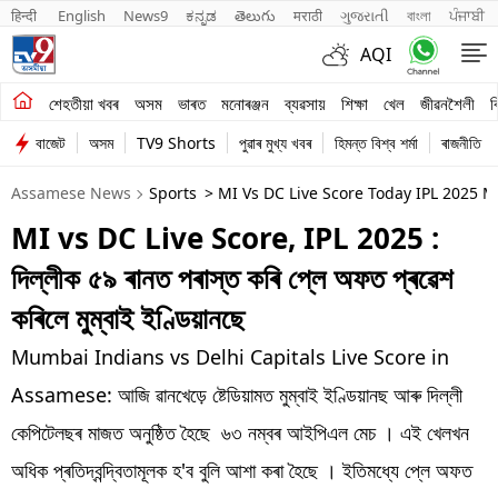
हिन्दी 
English
News9
ಕನ್ನಡ
తెలుగు
मराठी
ગુજરાતી
বাংলা
ਪੰਜਾਬੀ
AQI
শেহতীয়া খবৰ
শেহতীয়া খবৰ
অসম
ভাৰত
মনোৰঞ্জন
ব্যৱসায়
শিক্ষা
খেল
জীৱনশৈলী
ব
বাজেট
অসম
TV9 Shorts
পুৱাৰ মুখ্য খবৰ
হিমন্ত বিশ্ব শৰ্মা
ৰাজনীতি
অসম
Assamese News
Sports
> MI Vs DC Live Score Today IPL 2025 
ভাৰত
MI vs DC Live Score, IPL 2025 :
মনোৰঞ্জন
দিল্লীক ৫৯ ৰানত পৰাস্ত কৰি প্লে অফত প্ৰৱেশ
ব্যৱসায়
কৰিলে মুম্বাই ইণ্ডিয়ানছে
শিক্ষা
Mumbai Indians vs Delhi Capitals Live Score in
Assamese: আজি ৱানখেড়ে ষ্টেডিয়ামত মুম্বাই ইণ্ডিয়ানছ আৰু দিল্লী
খেল
কেপিটেলছৰ মাজত অনুষ্ঠিত হৈছে ৬৩ নম্বৰ আইপিএল মেচ । এই খেলখন
জীৱনশৈলী
অধিক প্ৰতিদ্বন্দ্বিতামূলক হ'ব বুলি আশা কৰা হৈছে । ইতিমধ্যে প্লে অফত