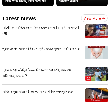
ৰাখিব পাৰিব লিভাৰ, বাচিব জেপৰ ধন
কেতিয়াও নকৰিব
Latest News
View More
আপোনালৈ আহিছে নেকি এনে মেছেজ? সাৱধান, লুটি নিব সকলো
ধন!
প্ৰস্ৰাৱৰ পৰা অস্বাভাৱিক গোন্ধ? তেন্তে ভুলতো নকৰিব আওকাণ
দুবাৰকৈ জয় কৰিছিল টি-২০ বিশ্বকাপ; কোন এই সফলতম
অধিনায়ক, জানেনে?
আজি সন্ধিয়া বাজপেয়ী ভৱনত অমিত শ্বাহৰ ৰুদ্ধদ্বাৰ বৈঠক