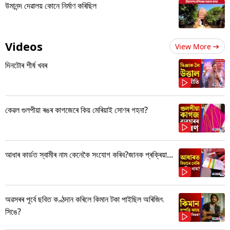
উমানন্দ দেৱালয় কোনে নিৰ্মাণ কৰিছিল
Videos
View More
দিনটোৰ শীৰ্ষ খবৰ
কেৱল গুলপীয়া ৰঙৰ কাগজেৰে কিয় মেৰিয়াই সোণৰ গহনা?
আধাৰ কাৰ্ডত স্বামীৰ নাম কেনেকৈ সংযোগ কৰিব?জানক প্ৰক্ৰিয়া...
অৱসৰৰ পূৰ্বে ছবিত কণ্ঠদান কৰিলে কিমান টকা পাইছিল অৰিজিৎ
সিঙে?