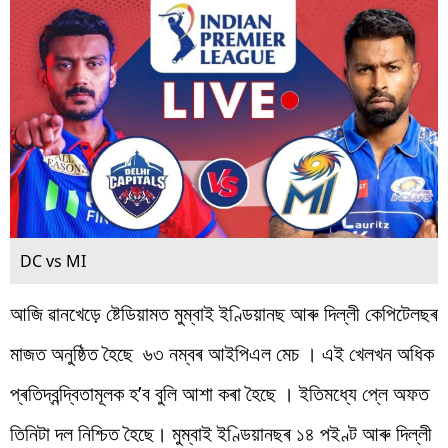
DC vs MI
আজি ৱানখেড়ে ষ্টেডিয়ামত মুম্বাই ইণ্ডিয়ানছ আৰু দিল্লী কেপিটেলছৰ
মাজত অনুষ্ঠিত হৈছে ৬৩ নম্বৰ আইপিএল মেচ । এই খেলখন অধিক
প্ৰতিদ্বন্দ্বিতামূলক হ’ব বুলি আশা কৰা হৈছে । ইতিমধ্যে প্লে অফত
তিনিটা দল নিশ্চিত হৈছে। মুম্বাই ইণ্ডিয়ানছৰ ১৪ পইণ্ট আৰু দিল্লী