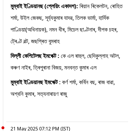
মুম্বাই ইণ্ডিয়ানছ (প্লেয়িং একাদশ):
ৰিয়ান ৰিকেলটন, ৰোহিত
শৰ্মা, উইল জেকছ, সূৰ্য্যকুমাৰ যাদৱ, তিলক ভাৰ্মা, হাৰ্দিক
পাণ্ডিয়া(অধিনায়ক), নমন ধীৰ, মিচেল ছাণ্টনাৰ, দীপক চহৰ,
ট্ৰেণ্ট বল্ট, জছপ্ৰিত বুমৰাহ
দিল্লী কেপিটেলছ ইমপেক্ট :
কে এল ৰাহুল, ছেদিকুল্লাহ অটল,
কৰুণ নাইৰ, ত্ৰিপুৰানা বিজয়, মনবন্ত কুমাৰ এল
মুম্বাই ইণ্ডিয়ানছ ইমপেক্ট
: কৰ্ণ শৰ্মা, কৰ্বিন বছ, ৰাজ বাৱা,
অশ্বনি কুমাৰ, সত্যনাৰায়ণ ৰাজু
21 May 2025 07:12 PM (IST)