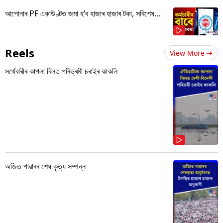
আপোনাৰ PF একাউণ্টত জমা হ’ব হাজাৰ হাজাৰ টকা, সবিশেষ...
Reels
View More
সৰ্থেবাৰীৰ কাপলা বিলত পৰিভ্ৰমী চৰাইৰ কাকলি
অজিত পাৱাৰৰ শেষ কৃত্য সম্পন্ন