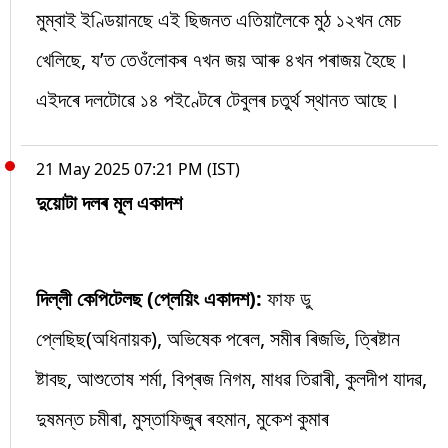
মুম্বাই ইণ্ডিয়ানছে এই ছিজনত এতিয়ালৈকে মুঠ ১২খন মেচ
খেলিছে, য’ত তেওঁলোকৰ ৭খন জয় আৰু ৪খন পৰাজয় হৈছে।
এইদৰে দলটোৱে ১৪ পইণ্টেৰে টেবুলৰ চতুৰ্থ স্থানত আছে।
21 May 2025 07:21 PM (IST)
দুয়োটা দলৰ মূল একাদশ
দিল্লী কেপিটেলছ (প্লেয়িং একাদশ):
ফাফ ডু
প্লেছিছ(অধিনায়ক), অভিষেক পৰেল, সমীৰ ৰিজভি, ত্ৰিষ্টান
ষ্টাবছ, আশুতোষ শৰ্মা, বিপ্ৰজ নিগম, মাধৱ তিৱাৰী, কুলদীপ যাদৱ,
দুষমন্ত চমীৰা, মুস্তাফিজুৰ ৰহমান, মুকেশ কুমাৰ