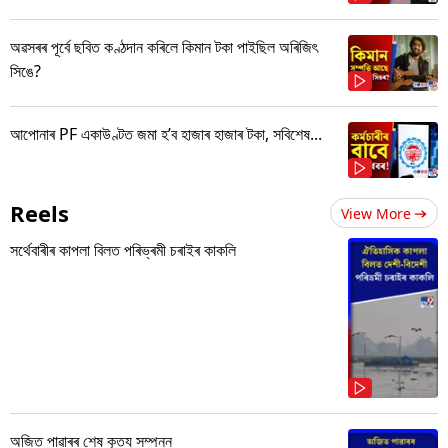
অৱসৰৰ পূৰ্বে ছবিত কণ্ঠদান কৰিলে কিমান টকা পাইছিল অৰিজিৎ
সিঙে?
আপোনাৰ PF একাউণ্টত জমা হ’ব হাজাৰ হাজাৰ টকা, সবিশেষ...
Reels
View More
সৰ্থেবাৰীৰ কাপলা বিলত পৰিভ্ৰমী চৰাইৰ কাকলি
অজিত পাৱাৰৰ শেষ কৃত্য সম্পন্ন