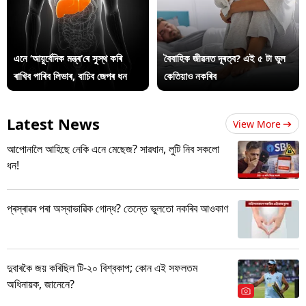
এনে ‘আয়ুৰ্বেদিক মন্ত্ৰ’ৰে সুস্থ কৰি
বৈবাহিক জীৱনত দূৰত্ব? এই ৫ টা ভুল
ৰাখিব পাৰিব লিভাৰ, বাচিব জেপৰ ধন
কেতিয়াও নকৰিব
Latest News
View More
আপোনালৈ আহিছে নেকি এনে মেছেজ? সাৱধান, লুটি নিব সকলো
ধন!
প্ৰস্ৰাৱৰ পৰা অস্বাভাৱিক গোন্ধ? তেন্তে ভুলতো নকৰিব আওকাণ
দুবাৰকৈ জয় কৰিছিল টি-২০ বিশ্বকাপ; কোন এই সফলতম
অধিনায়ক, জানেনে?