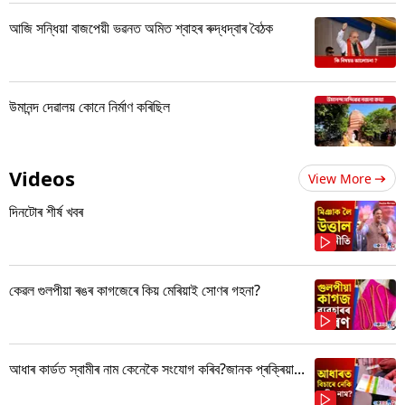
আজি সন্ধিয়া বাজপেয়ী ভৱনত অমিত শ্বাহৰ ৰুদ্ধদ্বাৰ বৈঠক
উমানন্দ দেৱালয় কোনে নিৰ্মাণ কৰিছিল
Videos
View More
দিনটোৰ শীৰ্ষ খবৰ
কেৱল গুলপীয়া ৰঙৰ কাগজেৰে কিয় মেৰিয়াই সোণৰ গহনা?
আধাৰ কাৰ্ডত স্বামীৰ নাম কেনেকৈ সংযোগ কৰিব?জানক প্ৰক্ৰিয়া...