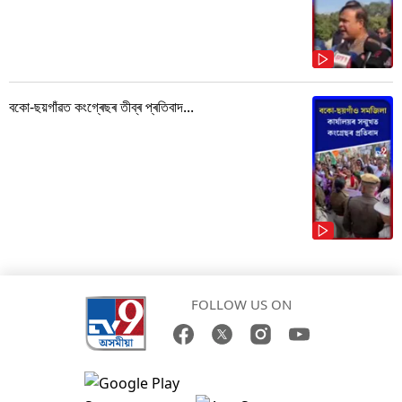
বকো-ছয়গাঁৱত কংগ্ৰেছৰ তীব্ৰ প্ৰতিবাদ...
FOLLOW US ON