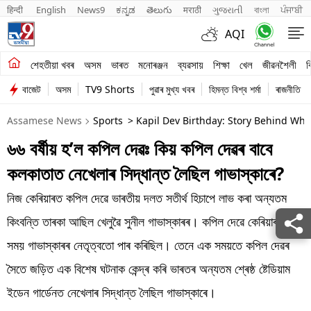
हिन्दी 
English
News9
ಕನ್ನಡ
తెలుగు
मराठी
ગુજરાતી
বাংলা
ਪੰਜਾਬੀ
AQI
শেহতীয়া খবৰ
শেহতীয়া খবৰ
অসম
ভাৰত
মনোৰঞ্জন
ব্যৱসায়
শিক্ষা
খেল
জীৱনশৈলী
ব
বাজেট
অসম
TV9 Shorts
পুৱাৰ মুখ্য খবৰ
হিমন্ত বিশ্ব শৰ্মা
ৰাজনীতি
অসম
Assamese News
Sports
> Kapil Dev Birthday: Story Behind Why
ভাৰত
৬৬ বৰ্ষীয় হ’ল কপিল দেৱঃ কিয় কপিল দেৱৰ বাবে
মনোৰঞ্জন
কলকাতাত নেখেলাৰ সিদ্ধান্ত লৈছিল গাভাস্কাৰে?
ব্যৱসায়
নিজ কেৰিয়াৰত কপিল দেৱে ভাৰতীয় দলত সতীৰ্থ হিচাপে লাভ কৰা অন্যতম
শিক্ষা
কিংবন্তি তাৰকা আছিল খেলুৱৈ সুনীল গাভাস্কাৰৰ। কপিল দেৱে কেৰিয়াৰৰ কিছু
সময় গাভাস্কাৰৰ নেতৃত্বতো পাৰ কৰিছিল। তেনে এক সময়তে কপিল দেৱৰ
খেল
সৈতে জড়িত এক বিশেষ ঘটনাক কেন্দ্ৰ কৰি ভাৰতৰ অন্যতম শ্ৰেষ্ঠ ষ্টেডিয়াম
জীৱনশৈলী
ইডেন গাৰ্ডেনত নেখেলাৰ সিদ্ধান্ত লৈছিল গাভাস্কাৰে।