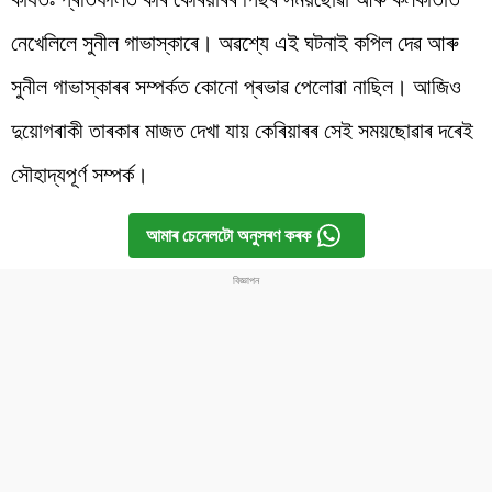
নেখেলিলে সুনীল গাভাস্কাৰে। অৱশ্যে এই ঘটনাই কপিল দেৱ আৰু
সুনীল গাভাস্কাৰৰ সম্পৰ্কত কোনো প্ৰভাৱ পেলোৱা নাছিল। আজিও
দুয়োগৰাকী তাৰকাৰ মাজত দেখা যায় কেৰিয়াৰৰ সেই সময়ছোৱাৰ দৰেই
সৌহাদ্যপূৰ্ণ সম্পৰ্ক।
আমাৰ চেনেলটো অনুসৰণ কৰক