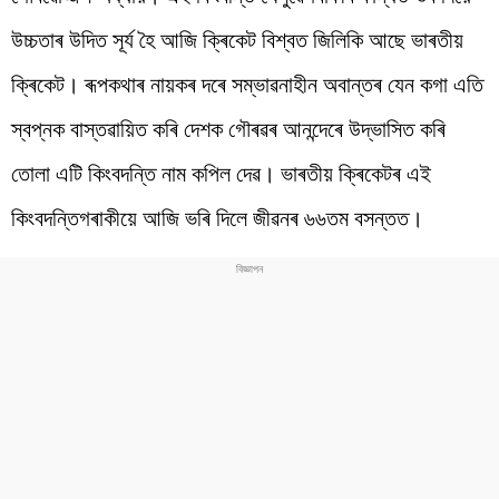
উচ্চতাৰ উদিত সূৰ্য হৈ আজি ক্ৰিকেট বিশ্বত জিলিকি আছে ভাৰতীয়
ক্ৰিকেট। ৰূপকথাৰ নায়কৰ দৰে সম্ভাৱনাহীন অবান্তৰ যেন কগা এতি
স্বপ্নক বাস্তৱায়িত কৰি দেশক গৌৰৱৰ আনন্দেৰে উদ্ভাসিত কৰি
তোলা এটি কিংবদন্তি নাম কপিল দেৱ। ভাৰতীয় ক্ৰিকেটৰ এই
কিংবদন্তিগৰাকীয়ে আজি ভৰি দিলে জীৱনৰ ৬৬তম বসন্তত।