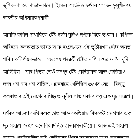
ভুগিবলগা হয় গাভাস্কাৰে। ইডেন গাৰ্ডেনত দৰ্শকৰ ক্ষোভৰ সন্মুখীনথয়
ভাৰতীয় অধিনায়কগৰাকী।
আনকি কপিল নাথাকিলে টেষ্ট নহ’ব বুলিও দৰ্শকে দিয়ে হুংকাৰ। কপিলৰ
অবিহনে কলকাতাত ভাৰত আৰু ইংলেণ্ডৰ এই তৃতীয়খন টেষ্টৰ অন্ত
পৰিল অনিৰ্ণায়কভাৱে। অৱশ্যে পৰৱৰ্তী টেষ্টত কপিল দেৱ দললৈ ঘূৰি
আহিছিল। তাৰ পিছত তেওঁ সমগ্ৰ টেষ্ট কেৰিয়াৰত আৰু কেতিয়াও
দলৰ পৰা বাদ পৰা নাছিল, একেৰাহে খেলিছিল ৬৫খন মেচ। কিন্তু
কলকাতাৰ এই মেচখনৰ পিছতে সুনীল গাভাস্কাৰে লয় এক দৃঢ় সংকল্প।
দৰ্শকৰ আচৰণ দেখি কলকাতাত আৰু কেতিয়াও ক্ৰিকেট নেখেলাৰ এক
দৃঢ় সংকল্প গ্ৰহণ কৰে কিংবদন্তি তাৰকাগৰাকীয়ে। আৰু এই সংকল্প
কাৰ্যতঃ প্ৰতিফলিত কৰি কেৰিয়াৰৰ পিছৰ সময়ছোৱা আৰু কলকাতাত