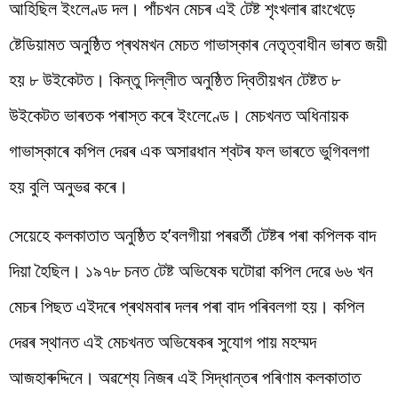
আহিছিল ইংলেণ্ড দল। পাঁচখন মেচৰ এই টেষ্ট শৃংখলাৰ ৱাংখেড়ে
ষ্টেডিয়ামত অনুষ্ঠিত প্ৰথমখন মেচত গাভাস্কাৰ নেতৃত্বাধীন ভাৰত জয়ী
হয় ৮ উইকেটত। কিন্তু দিল্লীত অনুষ্ঠিত দ্বিতীয়খন টেষ্টত ৮
উইকেটত ভাৰতক পৰাস্ত কৰে ইংলেণ্ডে। মেচখনত অধিনায়ক
গাভাস্কাৰে কপিল দেৱৰ এক অসাৱধান শ্বটৰ ফল ভাৰতে ভুগিবলগা
হয় বুলি অনুভৱ কৰে।
সেয়েহে কলকাতাত অনুষ্ঠিত হ’বলগীয়া পৰৱৰ্তী টেষ্টৰ পৰা কপিলক বাদ
দিয়া হৈছিল। ১৯৭৮ চনত টেষ্ট অভিষেক ঘটোৱা কপিল দেৱে ৬৬ খন
মেচৰ পিছত এইদৰে প্ৰথমবাৰ দলৰ পৰা বাদ পৰিবলগা হয়। কপিল
দেৱৰ স্থানত এই মেচখনত অভিষেকৰ সুযোগ পায় মহম্মদ
আজহাৰুদ্দিনে। অৱশ্যে নিজৰ এই সিদ্ধান্তৰ পৰিণাম কলকাতাত