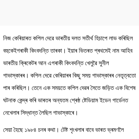
নিজ কেৰিয়াৰত কপিল দেৱে ভাৰতীয় দলত সতীৰ্থ হিচাপে লাভ কৰিছিল
বহুকেইগৰাকী কিংবদন্তি তাৰকা। ইয়াৰ ভিতৰত প্ৰথমেই নাম আহিব
ভাৰতীয় ক্ৰিকেটৰ আন এগৰাকী কিংবদন্তি খেলুৱৈ সুনীল
গাভাস্কাৰৰ। কপিল দেৱে কেৰিয়াৰৰ কিছু সময় গাভাস্কাৰৰ নেতৃত্বতো
পাৰ কৰিছিল। তেনে এক সময়তে কপিল দেৱৰ সৈতে জড়িত এক বিশেষ
ঘটনাক কেন্দ্ৰ কৰি ভাৰতৰ অন্যতম শ্ৰেষ্ঠ ষ্টেডিয়াম ইডেন গাৰ্ডেনত
নেখেলাৰ সিদ্ধান্ত লৈছিল গাভাস্কাৰে।
সেয়া হৈছে ১৯৮৪ চনৰ কথা। টেষ্ট শৃংখলাৰ বাবে ভাৰত ভ্ৰমণলৈ