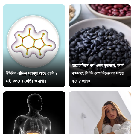
ডায়েবেটিছৰ পৰা ওজন হ্ৰাসলৈ, ক’লা
ইউৰিক এচিডৰ সমস্যা আছে নেকি ?
ৰাজমাহে কি কি ৰোগ নিয়ন্ত্ৰণত সহায়
এই ফলবোৰ কেতিয়াও নাখাব
কৰে ? জানক