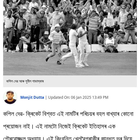
বিশ্ব
প্ৰযুক্তি
Videos
কপিল দেৱ আৰু সুনীল গাভাস্কাৰ
Monjit Dutta
|
Updated On:
06 Jan 2025 13:49 PM
কপিল দেৱ- ক্ৰিকেট বিশ্বত এই নামটিৰ পৰিচয়ৰ বহল বাখ্যাৰ কোনো
প্ৰয়োজন নাই। এই নামটো নিজেই ক্ৰিকেট ইতিহাসৰ এক
গৌৰৱোজ্জল অধ্যায়। এই কিংবন্তি খেলুৱৈগৰাকীৰ কান্ধত ভৰ দিয়ে