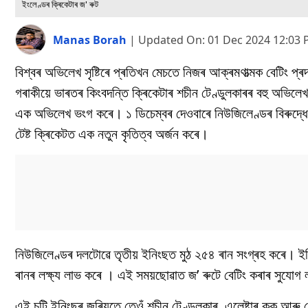
ইংলেণ্ডৰ ক্ৰিকেটাৰ জ' ৰুট
Manas Borah
|
Updated On:
01 Dec 2024 12:03
বিশ্বৰ অভিলেখ সৃষ্টিৰে প্ৰতিখন মেচতে নিজৰ আক্ৰমণাত্মক বেটিং 
গৰাকীয়ে ভাৰতৰ কিংবদন্তি ক্ৰিকেটাৰ শচীন টেণ্ডুলকাৰৰ বহু অভিলেখ
এক অভিলেখ ভংগ কৰে। ১ ডিচেম্বৰ দেওবাৰে নিউজিলেণ্ডৰ বিৰুদ্ধে
টেষ্ট ক্ৰিকেটত এক নতুন কৃতিত্ব অৰ্জন কৰে।
নিউজিলেণ্ডৰ দলটোৱে তৃতীয় ইনিংছত মুঠ ২৫৪ ৰান সংগ্ৰহ কৰে। ইত
ৰানৰ লক্ষ্য লাভ কৰে । এই সময়ছোৱাত জ’ ৰুটে বেটিং কৰাৰ সুযো
এই চুটি ইনিংছৰ জৰিয়তে তেওঁ শচীন টেণ্ডুলকাৰ, এলেষ্টাৰ কুক আৰু গ