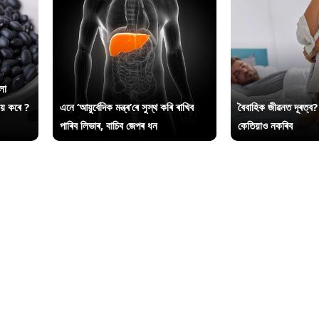
লা
ায় কৰে ?
এনে ‘আয়ুৰ্বেদিক মন্ত্ৰ’ৰে সুস্থ কৰি ৰাখিব
বৈবাহিক জীৱনত দূৰত্ব?
পাৰিব লিভাৰ, বাচিব জেপৰ ধন
কেতিয়াও নকৰিব