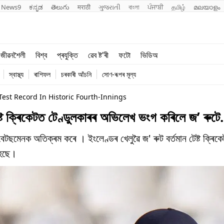
News9
ಕನ್ನಡ
తెలుగు
मराठी
ગુજરાતી
বাংলা
ਪੰਜਾਬੀ
தமிழ்
മലയാളം
শিক্ষা
বিশ্ব
জীৱনশৈলী
বিশ্ব
প্ৰযুক্তি
ৱেব ষ্ট'ৰী
ফটো
ভিডিঅ
খেল
প্ৰযুক্তি
স্বাস্থ্য
ৰাশিফল
চৰকাৰী আঁচনি
সোণ-ৰূপৰ মূল্য
জীৱনশৈলী
Test Record In Historic Fourth-Innings
ৰিকেটত টেণ্ডুলকাৰৰ অভিলেখ ভংগ কৰিলে জ’ ৰুট
 বেটছমেনক অতিক্ৰম কৰে । ইংলেণ্ডৰ খেলুৱৈ জ' ৰুট বৰ্তমান টেষ্ট ক্ৰিকে
হৈছে।