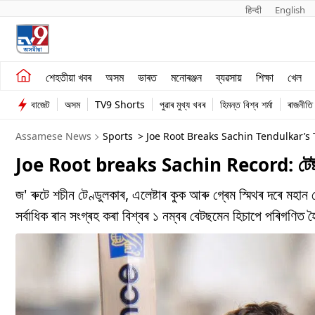
हिन्दी 
English
শেহতীয়া খবৰ
মনোৰঞ্জন
শেহতীয়া খবৰ
অসম
ভাৰত
মনোৰঞ্জন
ব্যৱসায়
শিক্ষা
খেল
অসম
ব্যৱসায়
বাজেট
অসম
TV9 Shorts
পুৱাৰ মুখ্য খবৰ
হিমন্ত বিশ্ব শৰ্মা
ৰাজনীতি
ভাৰত
Assamese News
Sports
> Joe Root Breaks Sachin Tendulkar’s 
Joe Root breaks Sachin Record: টেষ্ট ক্
জ' ৰুটে শচীন টেণ্ডুলকাৰ, এলেষ্টাৰ কুক আৰু গ্ৰেম স্মিথৰ দৰে মহান
সৰ্বাধিক ৰান সংগ্ৰহ কৰা বিশ্বৰ ১ নম্বৰ বেটছমেন হিচাপে পৰিগণিত 