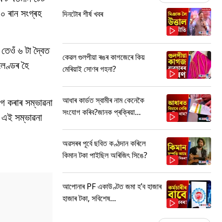
৩০ ৰান সংগ্ৰহ
দিনটোৰ শীৰ্ষ খবৰ
তেওঁ ৬ টা দ্বৈত
কেৱল গুলপীয়া ৰঙৰ কাগজেৰে কিয়
েণ্ডৰ হৈ
মেৰিয়াই সোণৰ গহনা?
আধাৰ কাৰ্ডত স্বামীৰ নাম কেনেকৈ
ংগ কৰাৰ সম্ভাৱনা
সংযোগ কৰিব?জানক প্ৰক্ৰিয়া...
 এই সম্ভাৱনা
অৱসৰৰ পূৰ্বে ছবিত কণ্ঠদান কৰিলে
কিমান টকা পাইছিল অৰিজিৎ সিঙে?
আপোনাৰ PF একাউণ্টত জমা হ’ব হাজাৰ
হাজাৰ টকা, সবিশেষ...