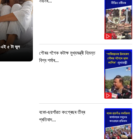
নবীনৰ...
 এই ৫ টা ভুল
গৌৰৱ গগৈক কটাক্ষ মুখ্যমন্ত্ৰী হিমন্ত
বিশ্ব শৰ্মাৰ...
বকো-ছয়গাঁৱত কংগ্ৰেছৰ তীব্ৰ
প্ৰতিবাদ...