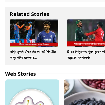
Related Stories
ভাগ্য মুকলি হ’বনে ৰিয়ানৰ! এই দিনটোত
টি-২০ বিশ্বকাপত পুনৰ সুযোগ ল
অন্ত পৰিব অপেক্ষাৰ...
সম্ভাৱনা বাংলাদেশৰ
Web Stories