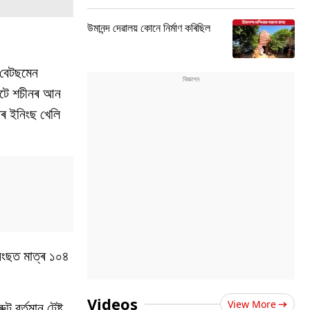
উমানন্দ দেৱালয় কোনে নিৰ্মাণ কৰিছিল
 বেটছমেন
ৰুটে শচীনৰ আন
নৰ ইনিংছ খেলি
িংছত মাত্ৰ ১০৪
Videos
View More
 বৰ্তমান টেষ্ট