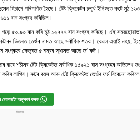
টছমেন হিচাপে পৰিগণিত হৈছে। টেষ্ট ক্ৰিকেটৰ চতুৰ্থ ইনিংছত ৰুটে মুঠ ১৬
 ১৬১১ ৰান সংগ্ৰহ কৰিছিল।
আৰু গড়ে ৫০.৯০ ৰান কৰি মুঠ ১২৭৭৭ ৰান সংগ্ৰহ কৰিছে। এই সময়ছোৱাত 
েটাৰৰ ভিতৰত তেওঁৰ নামত আছে সৰ্বাধিক শতক। কেৱল এয়াই নহয়, ইংল
 ৰান সংগ্ৰহৰ ক্ষেত্ৰত ৫ নম্বৰ স্থানত আছে জ’ ৰুট।
াৰ বাবে শচীনৰ টেষ্ট ক্ৰিকেটত সৰ্বাধিক ১৫৯২১ ৰান সংগ্ৰহৰ অভিলেখ ভ
িব লাগিব। ৰুটৰ বয়স আৰু টেষ্ট ক্ৰিকেটত তেওঁৰ ফৰ্ম বিবেচনা কৰিলে
 চেনেলটো অনুসৰণ কৰক