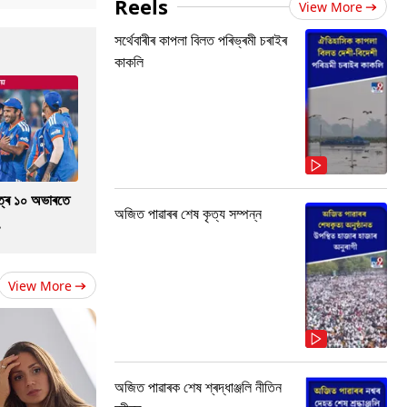
Reels
View More
সৰ্থেবাৰীৰ কাপলা বিলত পৰিভ্ৰমী চৰাইৰ
কাকলি
াত্ৰ ১০ অভাৰতে
অজিত পাৱাৰৰ শেষ কৃত্য সম্পন্ন
.
View More
অজিত পাৱাৰক শেষ শ্ৰদ্ধাঞ্জলি নীতিন