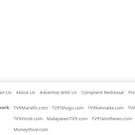
act Us
About Us
Advertise With Us
Complaint Redressal
Pri
work
TV9Marathi.com
TV9Telugu.com
TV9Kannada.com
TV
TV9Hindi.com
MalayalamTV9.com
TV9TamilNews.com
Money9live.com