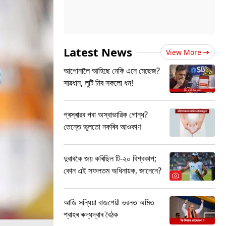
Latest News
View More
আপোনালৈ আহিছে নেকি এনে মেছেজ?
সাৱধান, লুটি নিব সকলো ধন!
প্ৰস্ৰাৱৰ পৰা অস্বাভাৱিক গোন্ধ?
তেন্তে ভুলতো নকৰিব আওকাণ
দুবাৰকৈ জয় কৰিছিল টি-২০ বিশ্বকাপ;
কোন এই সফলতম অধিনায়ক, জানেনে?
আজি সন্ধিয়া বাজপেয়ী ভৱনত অমিত
শ্বাহৰ ৰুদ্ধদ্বাৰ বৈঠক