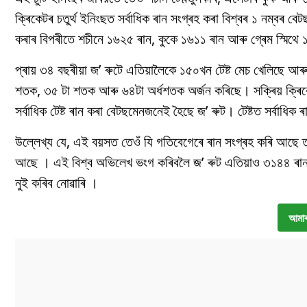
ক্ৰিকেটৰ চতুৰ্থ ইনিংছত সৰ্বাধিক ৰান সংগ্ৰহ কৰা বিশ্বৰ ১ নম্বৰ বে
কৰাৰ বিপৰীতে শচীনে ১৬২৫ ৰান, কুকে ১৬১১ ৰান আৰু গ্ৰেম স্মিথে
প্ৰায় ৩৪ বছৰীয়া জ’ ৰুটে এতিয়ালৈকে ১৫০খন টেষ্ট মেচ খেলিছে 
শতক, ৩৫ টা শতক আৰু ৬৪টা অৰ্ধশতক অৰ্জন কৰিছে। সক্ৰিয় ক্ৰিক
সৰ্বাধিক টেষ্ট ৰান কৰা বেটছমেনজনেই হৈছে জ’ ৰুট। টেষ্টত সৰ্বাধিক
উল্লেখ্য যে, এই বয়সত তেওঁ যি গতিবেগেৰে ৰান সংগ্ৰহ কৰি আছে ত
আছে । এই বিশ্ব অভিলেখ ভংগ কৰিবলৈ জ’ ৰুট এতিয়াও ৩১৪৪ ৰান কৰ
নুই কৰিব নোৱাৰি ।
আমাৰ