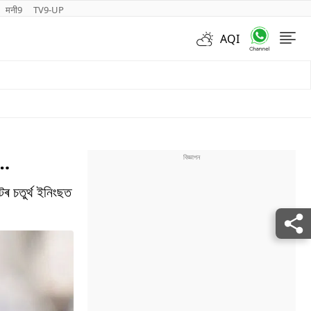
मनी9
TV9-UP
AQI
Videos
ে…
টৰ চতুৰ্থ ইনিংছত