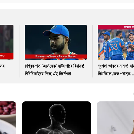
াভৰ
বিশ্বকাপত ‘অভিষেক’ ঘটিব পাৰে ৰিয়ানৰ!
শৃংখলা ভাৰতৰ নামত! ম
বিচিচিআইয়ে দিছে এই নিৰ্দেশনা
নিউজিলেণ্ডক পৰাস্ত..