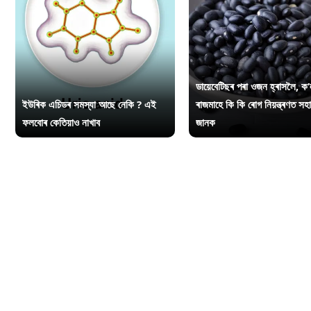
ডায়েবেটিছৰ পৰা ওজন হ্ৰাসলৈ, ক’
ইউৰিক এচিডৰ সমস্যা আছে নেকি ? এই
ৰাজমাহে কি কি ৰোগ নিয়ন্ত্ৰণত সহ
ফলবোৰ কেতিয়াও নাখাব
জানক