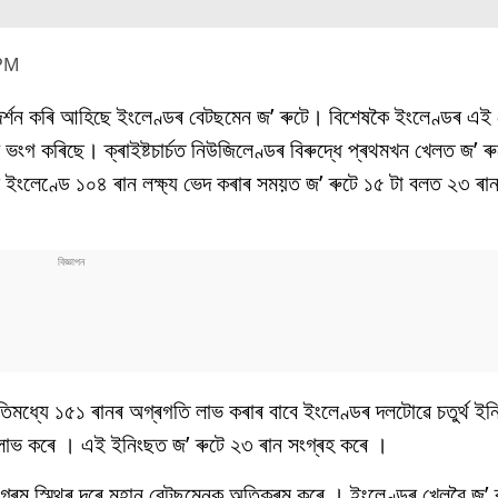
 PM
প্ৰদৰ্শন কৰি আহিছে ইংলেণ্ডৰ বেটছমেন জ’ ৰুটে। বিশেষকৈ ইংলেণ্ডৰ এই
 ভংগ কৰিছে। ক্ৰাইষ্টচাৰ্চত নিউজিলেণ্ডৰ বিৰুদ্ধে প্ৰথমখন খেলত জ’ 
 ইংলেণ্ডে ১০৪ ৰান লক্ষ্য ভেদ কৰাৰ সময়ত জ’ ৰুটে ১৫ টা বলত ২৩ ৰা
িমধ্যে ১৫১ ৰানৰ অগ্ৰগতি লাভ কৰাৰ বাবে ইংলেণ্ডৰ দলটোৱে চতুৰ্থ ইন
গ লাভ কৰে । এই ইনিংছত জ’ ৰুটে ২৩ ৰান সংগ্ৰহ কৰে ।
্ৰেম স্মিথৰ দৰে মহান বেটছমেনক অতিক্ৰম কৰে । ইংলেণ্ডৰ খেলুৱৈ জ’ ৰুট