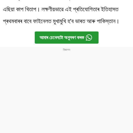
এছিয়া
কাপ
খিতাপ
।
লক্ষণীয়ভাৱে
এই
প্ৰতিযোগিতাৰ
ইতিহাসত
প্ৰথমবাৰৰ
বাবে
ফাইনেলত
মুখামুখি
হ
’
ব
ভাৰত
আৰু
পাকিস্তান
।
আমাৰ চেনেলটো অনুসৰণ কৰক