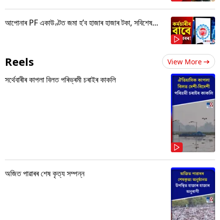
আপোনাৰ PF একাউণ্টত জমা হ’ব হাজাৰ হাজাৰ টকা, সবিশেষ...
Reels
View More
সৰ্থেবাৰীৰ কাপলা বিলত পৰিভ্ৰমী চৰাইৰ কাকলি
অজিত পাৱাৰৰ শেষ কৃত্য সম্পন্ন