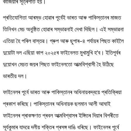
কাজিয়াৰ
সূত্ৰপাত
হয়
।
প্ৰতিযোগিতা
আৰম্ভ
হোৱাৰ
পূৰ্বেই
ভাৰত
আৰু
পাকিস্তানৰ
মাজত
তিনিখন
মেচ
অনুষ্ঠিত
হোৱাৰ
সম্ভাৱনাই
দেখা
দিছিল
।
এই
সম্ভাৱনা
এতিয়া
হৈ
পৰিল
বাস্তৱ
।
গ্ৰুপ
আৰু
ছুপাৰ
–
৪
পৰ্যায়ৰ
পিছত
কাইলৈ
দুয়োটা
দল
এছিয়া
কাপ
২০২৫ৰ
ফাইনেলত
মুখামুখি
হ
’
ব
।
ইতিপূৰ্বৰ
দুয়োখন
মেচত
জয়ৰ
পিছত
ফাইনেলতো
আত্মবিশ্বাসী
হৈ
উঠিছে
ভাৰতীয়
দল
।
ফাইনেলৰ
পূৰ্বে ভাৰত আৰু পাকিস্তানৰ অধিনায়কদ্বয়ে
প্ৰতিক্ৰিয়া
প্ৰকাশ
কৰিছে
।
পাকিস্তানৰ অধিনায়ক ছলমান আলী আঘাই
ফাইনেলৰ
প্ৰাকক্ষণত
প্ৰবল
আত্মবিশ্বাসৰ
ইঙ্গিতৰ
দিয়াৰ
বিপৰীতে
সূৰ্যকুমাৰ যাদৱে দলীয়
শক্তিৰ
প্ৰসঙ্গ
দাঙি
ধৰিছে
।
ফাইনেলৰ
পূৰ্বে