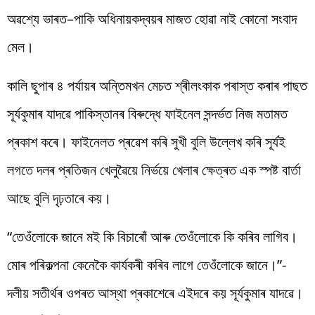
অৱশ্যে ভাৰত
–
পাকি অধিনায়কদ্বয়ৰ
মাজত
হোৱা
নাই
কোনো
সংবাদ
মেল
।
কালি
ছুপাৰ ৪
পৰ্যায়ৰ
অন্তিমখন
মেচত শ্ৰীলংকাক পৰাস্ত কৰাৰ পাছত
সূৰ্যকুমাৰ যাদৱে পাকিস্তানৰ বিৰুদ্ধে ফাইনেল সন্দৰ্ভত নিজ মতামত
প্ৰকাশ কৰে। ফাইনেলত প্ৰৱেশ কৰি সুখী বুলি উল্লেখ
কৰি
সূৰ্যই
লগতে দলৰ প্ৰতিজন খেলুৱৈয়ে নিৰ্ভয়ে খেলাৰ
ক্ষেত্ৰত এক স্পষ্ট বাৰ্তা
আছে
বুলি
দৃঢ়তাৰে
কয়।
“
তেওঁলোকে জানে মই কি বিচাৰোঁ আৰু তেওঁলোকে কি কৰিব লাগিব।
মোৰ পৰিকল্পনা কেনেকৈ কাৰ্যকৰী কৰিব লাগে তেওঁলোকে জানে।
”-
দলীয়
সতীৰ্থৰ
ওপৰত
আস্থা
প্ৰকাশেৰে
এইদৰে
কয়
সূৰ্যকুমাৰ
যাদৱে
।