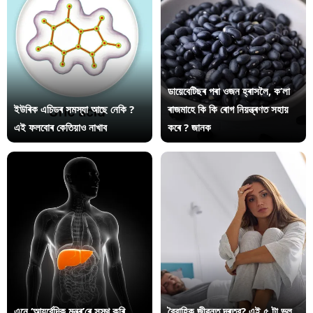
ডায়েবেটিছৰ পৰা ওজন হ্ৰাসলৈ, ক’লা
ইউৰিক এচিডৰ সমস্যা আছে নেকি ?
ৰাজমাহে কি কি ৰোগ নিয়ন্ত্ৰণত সহায়
এই ফলবোৰ কেতিয়াও নাখাব
কৰে ? জানক
এনে ‘আয়ুৰ্বেদিক মন্ত্ৰ’ৰে সুস্থ কৰি
বৈবাহিক জীৱনত দূৰত্ব? এই ৫ টা ভুল