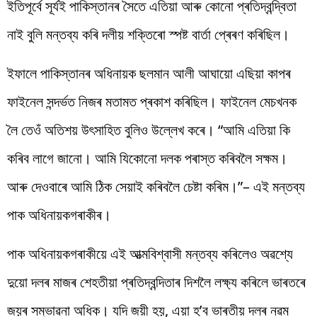
ইতিপূৰ্বে সূৰ্যই
পাকিস্তানৰ সৈতে এতিয়া আৰু কোনো প্ৰতিদ্বন্দ্বিতা
নাই
বুলি
মন্তব্য
কৰি
দলীয়
শক্তিৰো
স্পষ্ট
বাৰ্তা
প্ৰেৰণ
কৰিছিল।
ইফালে পাকিস্তানৰ অধিনায়ক ছলমান
আলী আঘায়ো এছিয়া কাপৰ
ফাইনেল সন্দৰ্ভত নিজৰ মতামত প্ৰকাশ কৰিছিল। ফাইনেল মেচখনক
লৈ তেওঁ অতিশয় উৎসাহিত বুলিও উল্লেখ
কৰে। “আমি এতিয়া কি
কৰিব লাগে জানো। আমি যিকোনো দলক পৰাস্ত কৰিবলৈ সক্ষম।
আৰু দেওবাৰে আমি ঠিক সেয়াই কৰিবলৈ চেষ্টা কৰিম।”
–
এই
মন্তব্য
পাক
অধিনায়কগৰাকীৰ
।
পাক অধিনায়কগৰাকীয়ে
এই
আত্মবিশ্বাসী
মন্তব্য
কৰিলেও
অৱশ্যে
দুয়ো
দলৰ
মাজৰ
শেহতীয়া
প্ৰতিদ্বন্দিতাৰ
দিশলৈ
লক্ষ্য
কৰিলে
ভাৰতৰে
জয়ৰ
সম্ভাৱনা
অধিক
।
যদি
জয়ী
হয়
,
এয়া
হ
’
ব
ভাৰতীয়
দলৰ
নৱম