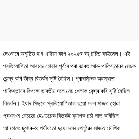
দেওবাৰে
অনুষ্ঠিত
হ
’
ব
এছিয়া কাপ ২০২৫ৰ
বহু
চৰ্চিত ফাইনেল
।
এই
প্ৰতিযোগিতা
আৰম্ভ
হোৱাৰ
পূৰ্বৰে
পৰা
ভাৰত
আৰু
পাকিস্তানৰ
মেচক
কেন্দ্ৰ
কৰি
তীব্ৰ
বিতৰ্কৰ
সৃষ্টি
হৈছিল
।
প্ৰাৰম্ভিক
অৱস্থাত
পাকিস্তানৰ
বিপক্ষে
ভাৰতীয়
দলে
মেচ
খেলাক
কেন্দ্ৰ
কৰি
সৃষ্টি
হৈছিল
বিতৰ্কৰ
।
ইয়াৰ
পিছতে
প্ৰতিযোগিতাত
দুয়ো
দলৰ
মাজত
হোৱা
প্ৰথমখন
মেচতো
হেণ্ডচেক
বিতৰ্কই
ব্যাপক
চৰ্চা
লাভ
কৰিছিল
।
আনহাতে
ছুপাৰ
–
৪
পৰ্যায়তো
দুয়ো
দলৰ
খেলুৱৈৰ
মাজত
মৌখিক