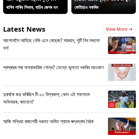
ৰাখিব পাৰিব লিভাৰ, বাচিব জেপৰ ধন
কেতিয়াও নকৰিব
Latest News
View More
আপোনালৈ আহিছে নেকি এনে মেছেজ? সাৱধান, লুটি নিব সকলো
ধন!
প্ৰস্ৰাৱৰ পৰা অস্বাভাৱিক গোন্ধ? তেন্তে ভুলতো নকৰিব আওকাণ
দুবাৰকৈ জয় কৰিছিল টি-২০ বিশ্বকাপ; কোন এই সফলতম
অধিনায়ক, জানেনে?
আজি সন্ধিয়া বাজপেয়ী ভৱনত অমিত শ্বাহৰ ৰুদ্ধদ্বাৰ বৈঠক