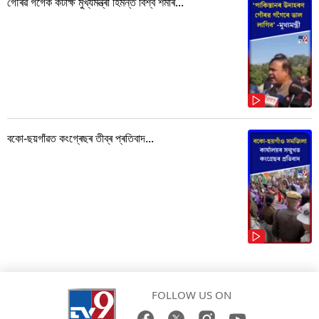
গৌৰৱ গগৈক কটাক্ষ মুখ্যমন্ত্ৰী হিমন্ত বিশ্ব শৰ্মাৰ...
বকো-ছয়গাঁৱত কংগ্ৰেছৰ তীব্ৰ প্ৰতিবাদ...
FOLLOW US ON