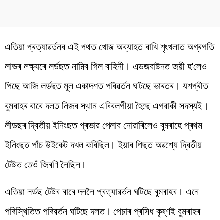
এতিয়া প্ৰত্যাৱৰ্তনৰ এই পথত খোজ অব্যাহত ৰাখি শৃংখলাত অগ্ৰগতি
লাভৰ লক্ষ্যৰে লৰ্ডছত নামিব গিল বাহিনী। এডজবাষ্টনত জয়ী হ’লেও
পিছে আজি লৰ্ডছত মূল একাদশত পৰিৱৰ্তন ঘটিছে ভাৰতৰ। যশপ্ৰীত
বুমৰাহৰ বাবে দলত নিজৰ স্থান এৰিবলগীয়া হৈছে এগৰাকী সদস্যই।
লীডছৰ দ্বিতীয় ইনিংছত প্ৰভাৱ পেলাব নোৱাৰিলেও বুমৰাহে প্ৰথম
ইনিংছত পাঁচ উইকেট দখল কৰিছিল। ইয়াৰ পিছত অৱশ্যে দ্বিতীয়
টেষ্টত তেওঁ জিৰণি লৈছিল।
এতিয়া লৰ্ডছ টেষ্টৰ বাবে দললৈ প্ৰত্যাৱৰ্তন ঘটিছে বুমৰাহৰ। এনে
পৰিস্থিতিত পৰিৱৰ্তন ঘটিছে দলত। পেচাৰ প্ৰসিধ কৃষ্ণই বুমৰাহৰ