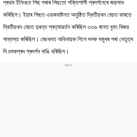
প্ৰথম ইনিংছত পিছ পৰাৰ পিছতো শক্তিশালী প্ৰদৰ্শনেৰে জয়লাভ
কৰিছিল। ইয়াৰ পিছত এডজবাষ্টনত অনুষ্ঠিত দ্বিতীয়খন মেচত ভাৰতে
দ্বিতীয়খন মেচত দুৰন্ত প্ৰত্যাৱৰ্তন কৰিছিল ৩৩৬ ৰানত বৃহৎ বিজয়
সাব্যস্ত কৰিছিল। মেচখনত অধিনায়ক গিলে দলক সমুখৰ পৰা নেতৃত্ব
দি চমকপ্ৰদ প্ৰদৰ্শন দাঙি ধৰিছিল।