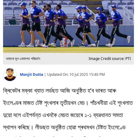
বিশ্ব
প্ৰযুক্তি
Videos
ভাৰতৰ মূল একাদশত পৰিৱৰ্তন
Image Credit source: PTI
Monjit Dutta
|
Updated On:
10 Jul 2025 15:40 PM
ক্ৰিকেটৰ মক্কা খ্যাত লৰ্ডছত আজি অনুষ্ঠিত হ’ব ভাৰত আৰু
ইংলেণ্ডৰ মাজত টেষ্ট শৃংখলাৰ তৃতীয়খন মেচ। পাঁচখনীয়া এই শৃংখলাত
দুয়ো দলে এইপৰ্যন্ত এখনকৈ মেচত জয়েৰে ১-১ ব্যৱধানত সমতা
স্থাপন কৰিছে। লীডছত অনুষ্ঠিত হোৱা প্ৰথমখন টেষ্টত ইংলেণ্ডে