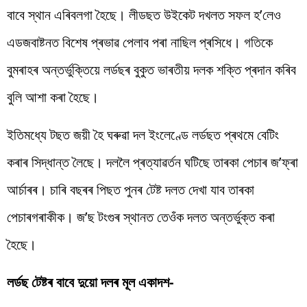
বাবে স্থান এৰিবলগা হৈছে। লীডছত উইকেট দখলত সফল হ’লেও
এডজবাষ্টনত বিশেষ প্ৰভাৱ পেলাব পৰা নাছিল প্ৰসিধে। গতিকে
বুমৰাহৰ অন্তৰ্ভুক্তিয়ে লৰ্ডছৰ বুকুত ভাৰতীয় দলক শক্তি প্ৰদান কৰিব
বুলি আশা কৰা হৈছে।
ইতিমধ্যে টছত জয়ী হৈ ঘৰুৱা দল ইংলেণ্ডে লৰ্ডছত প্ৰথমে বেটিং
কৰাৰ সিদ্ধান্ত লৈছে। দললৈ প্ৰত্যাৱৰ্তন ঘটিছে তাৰকা পেচাৰ জ’ফ্ৰা
আৰ্চাৰৰ। চাৰি বছৰৰ পিছত পুনৰ টেষ্ট দলত দেখা যাব তাৰকা
পেচাৰগৰাকীক। জ’ছ টংগুৰ স্থানত তেওঁক দলত অন্তৰ্ভুক্ত কৰা
হৈছে।
লৰ্ডছ টেষ্টৰ বাবে দুয়ো দলৰ মূল একাদশ-