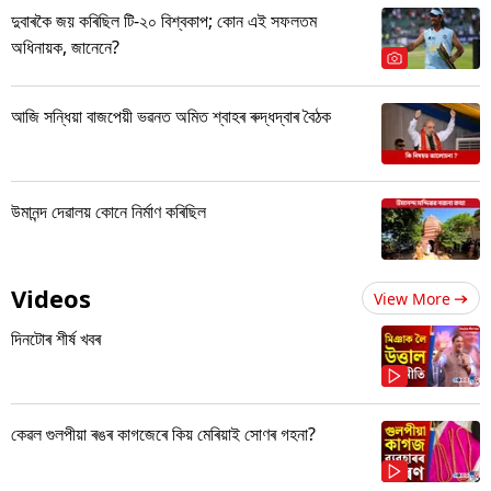
দুবাৰকৈ জয় কৰিছিল টি-২০ বিশ্বকাপ; কোন এই সফলতম
অধিনায়ক, জানেনে?
আজি সন্ধিয়া বাজপেয়ী ভৱনত অমিত শ্বাহৰ ৰুদ্ধদ্বাৰ বৈঠক
উমানন্দ দেৱালয় কোনে নিৰ্মাণ কৰিছিল
Videos
View More
দিনটোৰ শীৰ্ষ খবৰ
কেৱল গুলপীয়া ৰঙৰ কাগজেৰে কিয় মেৰিয়াই সোণৰ গহনা?