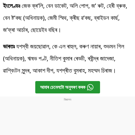
ইংলেণ্ডঃ
জেক ক্ৰ’লি, বেন ডাকেট, অলি পোপ, জ’ ৰুট, হেৰী ব্ৰুক,
বেন ষ্ট’কছ (অধিনায়ক), জেমী স্মিথ, ক্ৰীছ ৱ’কছ, ব্ৰাইডন কাৰ্ছ,
জ’ফ্ৰা আৰ্চাৰ, ছোয়েইব বছিৰ।
ভাৰতঃ
যশস্বী জয়ছোৱাল, কে এল ৰাহুল, কৰুণ নায়াৰ, শুভমন গিল
(অধিনায়ক), ঋষভ পণ্ট, নীতিশ কুমাৰ ৰেড্ডী, ৰবীন্দ্ৰ জাদেজা,
ৱাশ্বিংটন সুন্দৰ, আকাশ দীপ, যশপ্ৰীত বুমৰাহ, মহম্মদ চিৰাজ।
আমাৰ চেনেলটো অনুসৰণ কৰক