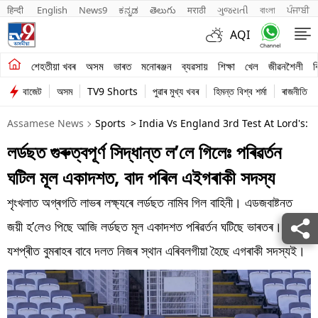
हिन्दी 
English
News9
ಕನ್ನಡ
తెలుగు
मराठी
ગુજરાતી
বাংলা
ਪੰਜਾਬੀ
AQI
শেহতীয়া খবৰ
শেহতীয়া খবৰ
অসম
ভাৰত
মনোৰঞ্জন
ব্যৱসায়
শিক্ষা
খেল
জীৱনশৈলী
ব
বাজেট
অসম
TV9 Shorts
পুৱাৰ মুখ্য খবৰ
হিমন্ত বিশ্ব শৰ্মা
ৰাজনীতি
অসম
Assamese News
Sports
> India Vs England 3rd Test At Lord's:
ভাৰত
লৰ্ডছত গুৰুত্বপূৰ্ণ সিদ্ধান্ত ল’লে গিলেঃ পৰিৱৰ্তন
মনোৰঞ্জন
ঘটিল মূল একাদশত, বাদ পৰিল এইগৰাকী সদস্য
ব্যৱসায়
শৃংখলাত অগ্ৰগতি লাভৰ লক্ষ্যৰে লৰ্ডছত নামিব গিল বাহিনী। এডজবাষ্টনত
শিক্ষা
জয়ী হ’লেও পিছে আজি লৰ্ডছত মূল একাদশত পৰিৱৰ্তন ঘটিছে ভাৰতৰ।
যশপ্ৰীত বুমৰাহৰ বাবে দলত নিজৰ স্থান এৰিবলগীয়া হৈছে এগৰাকী সদস্যই।
খেল
জীৱনশৈলী