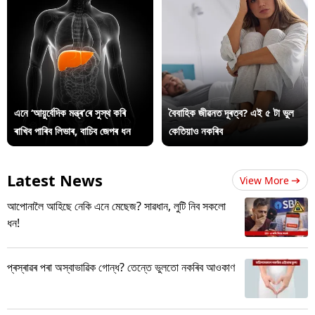
এনে ‘আয়ুৰ্বেদিক মন্ত্ৰ’ৰে সুস্থ কৰি
বৈবাহিক জীৱনত দূৰত্ব? এই ৫ টা ভুল
ৰাখিব পাৰিব লিভাৰ, বাচিব জেপৰ ধন
কেতিয়াও নকৰিব
Latest News
View More
আপোনালৈ আহিছে নেকি এনে মেছেজ? সাৱধান, লুটি নিব সকলো
ধন!
প্ৰস্ৰাৱৰ পৰা অস্বাভাৱিক গোন্ধ? তেন্তে ভুলতো নকৰিব আওকাণ