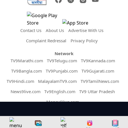
Contact Us
About Us
Advertise With Us
Complaint Redressal
Privacy Policy
Network
TV9Marathi.com
TV9Telugu.com
TV9Kannada.com
TV9Bangla.com
TV9Punjabi.com
TV9Gujarati.com
TV9Hindi.com
MalayalamTV9.com
TV9TamilNews.com
News9live.com
Tv9English.com
TV9 Uttar Pradesh
Money9live.com
Copyright © 2026 Assam TV9. All Rights Reserved.