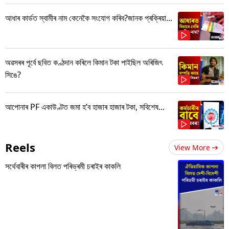
আধাৰ কাৰ্ডত স্বামীৰ নাম কেনেকৈ সংযোগ কৰিব?জানক প্ৰক্ৰিয়া...
অৱসৰৰ পূৰ্বে ছবিত কণ্ঠদান কৰিলে কিমান টকা পাইছিল অৰিজিৎ
সিঙে?
আপোনাৰ PF একাউণ্টত জমা হ’ব হাজাৰ হাজাৰ টকা, সবিশেষ...
Reels
View More
সৰ্থেবাৰীৰ কাপলা বিলত পৰিভ্ৰমী চৰাইৰ কাকলি