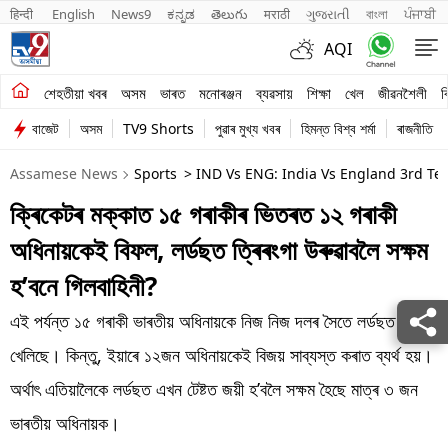
हिन्दी 
English
News9
ಕನ್ನಡ
తెలుగు
मराठी
ગુજરાતી
বাংলা
ਪੰਜਾਬੀ
AQI
শেহতীয়া খবৰ
শেহতীয়া খবৰ
অসম
ভাৰত
মনোৰঞ্জন
ব্যৱসায়
শিক্ষা
খেল
জীৱনশৈলী
ব
বাজেট
অসম
TV9 Shorts
পুৱাৰ মুখ্য খবৰ
হিমন্ত বিশ্ব শৰ্মা
ৰাজনীতি
অসম
Assamese News
Sports
> IND Vs ENG: India Vs England 3rd Tes
ভাৰত
ক্ৰিকেটৰ মক্কাত ১৫ গৰাকীৰ ভিতৰত ১২ গৰাকী
মনোৰঞ্জন
অধিনায়কেই বিফল, লৰ্ডছত ত্ৰিৰংগা উৰুৱাবলৈ সক্ষম
ব্যৱসায়
হ’বনে গিলবাহিনী?
শিক্ষা
এই পৰ্যন্ত ১৫ গৰাকী ভাৰতীয় অধিনায়কে নিজ নিজ দলৰ সৈতে লৰ্ডছত
খেলিছে। কিন্তু, ইয়াৰে ১২জন অধিনায়কেই বিজয় সাব্যস্ত কৰাত ব্যৰ্থ হয়।
খেল
অৰ্থাৎ এতিয়ালৈকে লৰ্ডছত এখন টেষ্টত জয়ী হ’বলৈ সক্ষম হৈছে মাত্ৰ ৩ জন
জীৱনশৈলী
ভাৰতীয় অধিনায়ক।