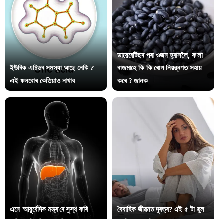
ডায়েবেটিছৰ পৰা ওজন হ্ৰাসলৈ, ক’লা
ইউৰিক এচিডৰ সমস্যা আছে নেকি ?
ৰাজমাহে কি কি ৰোগ নিয়ন্ত্ৰণত সহায়
এই ফলবোৰ কেতিয়াও নাখাব
কৰে ? জানক
এনে ‘আয়ুৰ্বেদিক মন্ত্ৰ’ৰে সুস্থ কৰি
বৈবাহিক জীৱনত দূৰত্ব? এই ৫ টা ভুল