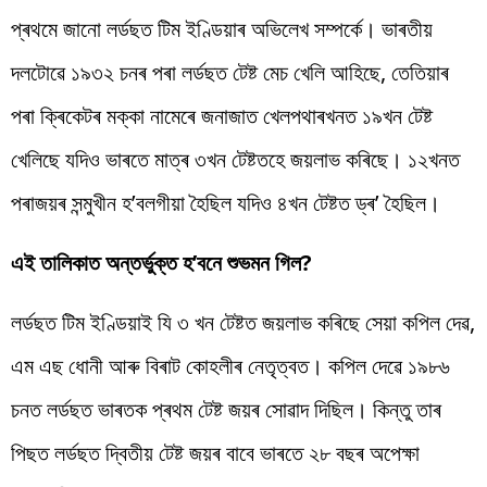
প্ৰথমে জানো লৰ্ডছত টিম ইণ্ডিয়াৰ অভিলেখ সম্পৰ্কে। ভাৰতীয়
দলটোৱে ১৯৩২ চনৰ পৰা লৰ্ডছত টেষ্ট মেচ খেলি আহিছে, তেতিয়াৰ
পৰা ক্ৰিকেটৰ মক্কা নামেৰে জনাজাত খেলপথাৰখনত ১৯খন টেষ্ট
খেলিছে যদিও ভাৰতে মাত্ৰ ৩খন টেষ্টতহে জয়লাভ কৰিছে। ১২খনত
পৰাজয়ৰ সন্মুখীন হ’বলগীয়া হৈছিল যদিও ৪খন টেষ্টত ড্ৰ’ হৈছিল।
এই তালিকাত অন্তৰ্ভুক্ত হ’বনে শুভমন গিল?
লৰ্ডছত টিম ইণ্ডিয়াই যি ৩ খন টেষ্টত জয়লাভ কৰিছে সেয়া কপিল দেৱ,
এম এছ ধোনী আৰু বিৰাট কোহলীৰ নেতৃত্বত। কপিল দেৱে ১৯৮৬
চনত লৰ্ডছত ভাৰতক প্ৰথম টেষ্ট জয়ৰ সোৱাদ দিছিল। কিন্তু তাৰ
পিছত লৰ্ডছত দ্বিতীয় টেষ্ট জয়ৰ বাবে ভাৰতে ২৮ বছৰ অপেক্ষা