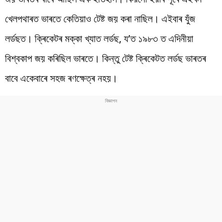
খেলপথাৰত ভাৰতে কেতিয়াও টেষ্ট জয় কৰা নাছিল। এইবাৰ যুঁজ
লৰ্ডছত। ক্ৰিকেটৰ মক্কা খ্যাত লৰ্ডছ, য’ত ১৯৮৩ ত এদিনীয়া
বিশ্বকাপ জয় কৰিছিল ভাৰতে। কিন্তু টেষ্ট ক্ৰিকেটত লৰ্ডছ ভাৰতৰ
বাবে একেবাৰে সহজ ৰণক্ষেত্ৰ নহয়।