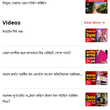
উমানন্দ দেৱালয় কোনে নিৰ্মাণ কৰিছিল
Videos
View More
দিনটোৰ শীৰ্ষ খবৰ
কেৱল গুলপীয়া ৰঙৰ কাগজেৰে কিয় মেৰিয়াই সোণৰ গহনা?
আধাৰ কাৰ্ডত স্বামীৰ নাম কেনেকৈ সংযোগ কৰিব?জানক প্ৰক্ৰিয়া...
অৱসৰৰ পূৰ্বে ছবিত কণ্ঠদান কৰিলে কিমান টকা পাইছিল অৰিজিৎ
সিঙে?