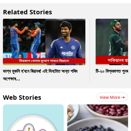
Related Stories
ভাগ্য মুকলি হ’বনে ৰিয়ানৰ! এই দিনটোত অন্ত পৰিব
টি-২০ বিশ্বকাপত পুনৰ 
অপেক্ষাৰ...
Web Stories
View More