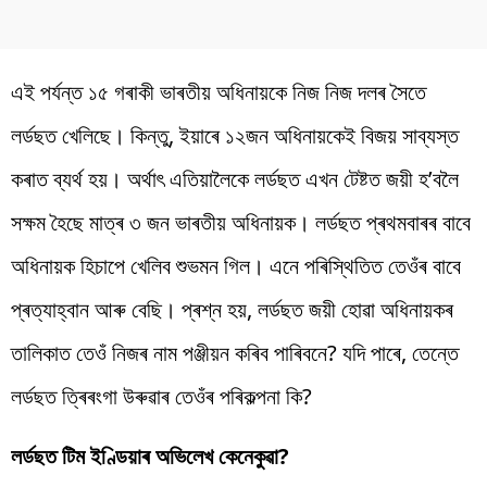
এই পৰ্যন্ত ১৫ গৰাকী ভাৰতীয় অধিনায়কে নিজ নিজ দলৰ সৈতে
লৰ্ডছত খেলিছে। কিন্তু, ইয়াৰে ১২জন অধিনায়কেই বিজয় সাব্যস্ত
কৰাত ব্যৰ্থ হয়। অৰ্থাৎ এতিয়ালৈকে লৰ্ডছত এখন টেষ্টত জয়ী হ’বলৈ
সক্ষম হৈছে মাত্ৰ ৩ জন ভাৰতীয় অধিনায়ক। লৰ্ডছত প্ৰথমবাৰৰ বাবে
অধিনায়ক হিচাপে খেলিব শুভমন গিল। এনে পৰিস্থিতিত তেওঁৰ বাবে
প্ৰত্যাহ্বান আৰু বেছি। প্ৰশ্ন হয়, লৰ্ডছত জয়ী হোৱা অধিনায়কৰ
তালিকাত তেওঁ নিজৰ নাম পঞ্জীয়ন কৰিব পাৰিবনে? যদি পাৰে, তেন্তে
লৰ্ডছত ত্ৰিৰংগা উৰুৱাৰ তেওঁৰ পৰিকল্পনা কি?
লৰ্ডছত টিম ইণ্ডিয়াৰ অভিলেখ কেনেকুৱা?