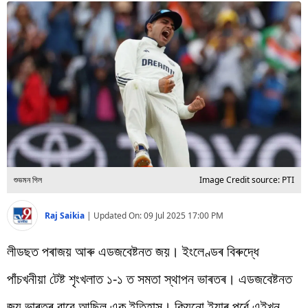
বিশ্ব
প্ৰযুক্তি
Videos
শুভমন গিল
Image Credit source: PTI
Raj Saikia
|
Updated On:
09 Jul 2025 17:00 PM
লীডছত পৰাজয় আৰু এডজবেষ্টনত জয়। ইংলেণ্ডৰ বিৰুদ্ধে
পাঁচখনীয়া টেষ্ট শৃংখলাত ১-১ ত সমতা স্থাপন ভাৰতৰ। এডজবেষ্টনত
জয় ভাৰতৰ বাবে আছিল এক ইতিহাস। কিয়নো ইয়াৰ পূৰ্বে এইখন