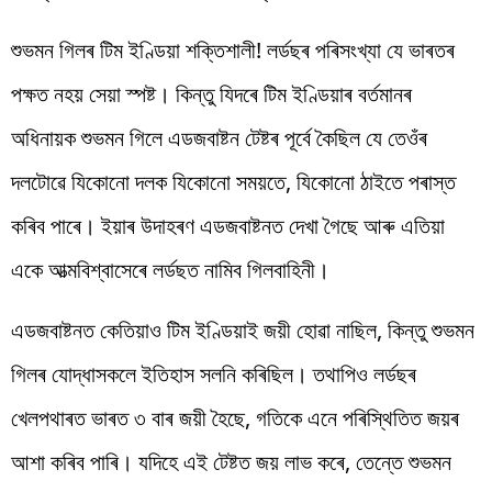
শুভমন গিলৰ টিম ইণ্ডিয়া শক্তিশালী! লৰ্ডছৰ পৰিসংখ্যা যে ভাৰতৰ
পক্ষত নহয় সেয়া স্পষ্ট। কিন্তু যিদৰে টিম ইণ্ডিয়াৰ বৰ্তমানৰ
অধিনায়ক শুভমন গিলে এডজবাষ্টন টেষ্টৰ পূৰ্বে কৈছিল যে তেওঁৰ
দলটোৱে যিকোনো দলক যিকোনো সময়তে, যিকোনো ঠাইতে পৰাস্ত
কৰিব পাৰে। ইয়াৰ উদাহৰণ এডজবাষ্টনত দেখা গৈছে আৰু এতিয়া
একে আত্মবিশ্বাসেৰে লৰ্ডছত নামিব গিলবাহিনী।
এডজবাষ্টনত কেতিয়াও টিম ইণ্ডিয়াই জয়ী হোৱা নাছিল, কিন্তু শুভমন
গিলৰ যোদ্ধাসকলে ইতিহাস সলনি কৰিছিল। তথাপিও লৰ্ডছৰ
খেলপথাৰত ভাৰত ৩ বাৰ জয়ী হৈছে, গতিকে এনে পৰিস্থিতিত জয়ৰ
আশা কৰিব পাৰি। যদিহে এই টেষ্টত জয় লাভ কৰে, তেন্তে শুভমন