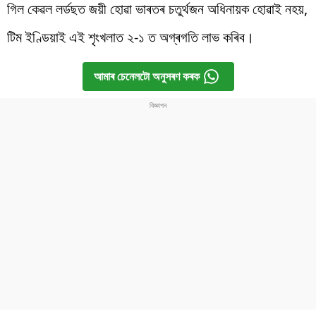
গিল কেৱল লৰ্ডছত জয়ী হোৱা ভাৰতৰ চতুৰ্থজন অধিনায়ক হোৱাই নহয়,
টিম ইণ্ডিয়াই এই শৃংখলাত ২-১ ত অগ্ৰগতি লাভ কৰিব।
আমাৰ চেনেলটো অনুসৰণ কৰক