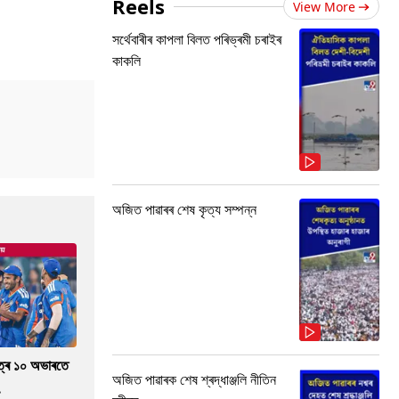
Reels
View More
সৰ্থেবাৰীৰ কাপলা বিলত পৰিভ্ৰমী চৰাইৰ
কাকলি
অজিত পাৱাৰৰ শেষ কৃত্য সম্পন্ন
াত্ৰ ১০ অভাৰতে
অজিত পাৱাৰক শেষ শ্ৰদ্ধাঞ্জলি নীতিন
.