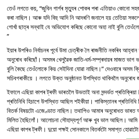
তেওঁ লগতে কয়, “জুবিন গাৰ্গৰ মৃত্যুৰ শোকৰ পৰা এতিয়াও কোনো স
কৰা নাছিল। আৰু যদি বিহু আদি নি আদৰণি জনালে হয় তেতিয়া সক
গোৰ্খা ছাত্ৰ সন্থাই যে অভিযোগ কৰিছে কোনো অহা নাই বুলি তেওঁ
”
ইয়াৰ উপৰিও নিৰ্বাচনৰ পূৰ্বে উমা চেত্ৰীক লৈ ৰাজনীতি নকৰিব আহ
অনুৰোধ কৰিছোঁ। অসমৰ খেলুৱৈক জাতি-ধৰ্ম-সম্প্ৰদায়ৰ মাজত ভাগ 
বুলি কৈছে তেওঁলোকে কিয় সেইদিনা যোৱা নাছিল।” দেওবাৰে অসম ক্ৰ
সচিবগৰাকীয়ে । লগতে উক্ত অনুষ্ঠানত উপস্থিত থাকিবলৈ অনুৰোধ
ইফালে এছিয়া কাপৰ ট্ৰফী ভাৰতলৈ উভতাই অনা সন্দৰ্ভত প্ৰতিক্ৰিয
প্ৰতিনিধি হিচাপে উপস্থিত আছিল শইকীয়া। পাকিস্তানৰ প্ৰতিনিধি
বিতৰ্ক বিষয়টো এজেণ্ডাত নাছিল। তথাপিও আমাৰ অনুৰোধত ভাৰত
মিলিত হৈছিলোঁ। আলোচনা সৌহাদ্যপূৰ্ণ আৰু খুব ভাল আছিল। আমি দ
এছিয়া কাপৰ ট্ৰফী। দুয়ো পক্ষই সোনকালে বিতৰ্কটো সমাপ্ত হোৱাটো