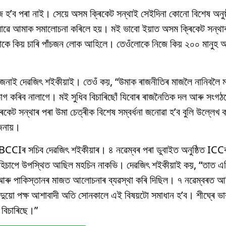
হজ হ’ব পৰা নাই। সেয়ে অসম ক্ৰিকেট সন্থাই সেইদিনা কোনো বিশেষ অনু
লোৱে আমাক সমালোচনা কৰিলে হয়। মই ভাবো ইয়াত অসম ক্ৰিকেট সন্থা
লোকে কিয় চাৰি পাঁচজন লোক আহিলে। তেওঁলোকে নিজে কিয় ২০০ মানুহ
্বান জনাই দেৱজিৎ শইকীয়াই। তেওঁ কয়, “উমাক ৰাজনীতিৰ মাজলৈ নানিবল
ভাগ কৰিব নালাগে। মই সুধিব বিচাৰিছোঁ যিবোৰ ৰাজনৈতিক দল আৰু সংগঠন
িকেট সন্থাৰ পৰা উমা চেত্ৰীক বিশেষ সম্বৰ্ধনা জনোৱা হ’ব বুলি উল্লে
 জনায়।
়া BCCIৰ সচিব দেৱজিৎ শইকীয়াৰ। ৪ নৱেম্বৰ পৰা ডুবাইত অনুষ্ঠিত ICC
 হিচাপে উপস্থিত আছিল মহচিন নাকভি। দেৱজিৎ শইকীয়াই কয়, “তাত এছি
 আৰু পাকিস্তানৰ মাজত আলোচনাৰ ব্যৱস্থা কৰি দিছিল। ৭ নৱেম্বৰত
ুয়ো পক্ষ আশাবাদী অতি সোনকালে এই বিষয়টো সমাধান হ’ব। শীঘ্ৰে ভ
 বিচাৰিছে।”