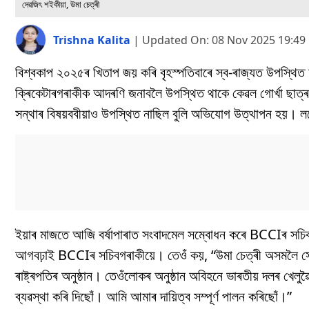
দেৱজিৎ শইকীয়া, উমা চেত্ৰী
Trishna Kalita
|
Updated On:
08 Nov 2025 19:49
বিশ্বকাপ ২০২৫ৰ খিতাপ জয় কৰি বৃহস্পতিবাৰে স্ব-ৰাজ্যত উপস্থিত
ক্ৰিকেটাৰগৰাকীক আদৰণি জনাবলৈ উপস্থিত থাকে কেৱল গোৰ্খা ছাত্ৰ
সন্থাৰ বিষয়ববীয়াও উপস্থিত নাছিল বুলি অভিযোগ উত্থাপন হয়। লগ
ইয়াৰ মাজতে আজি বৰ্ষাপাৰাত সংবাদমেল সম্বোধন কৰে BCCIৰ সচিব দ
আগবঢ়াই BCCIৰ সচিবগৰাকীয়ে। তেওঁ কয়, “উমা চেত্ৰী অসমলৈ সেইদিন
ৰাষ্ট্ৰপতিৰ অনুষ্ঠান। তেওঁলোকৰ অনুষ্ঠান অবিহনে ভাৰতীয় দলৰ 
ব্যৱস্থা কৰি দিছোঁ। আমি আমাৰ দায়িত্ব সম্পূৰ্ণ পালন কৰিছোঁ।”