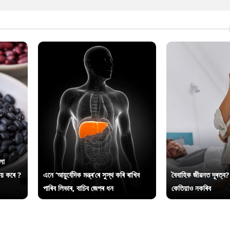
লা
ায় কৰে ?
এনে ‘আয়ুৰ্বেদিক মন্ত্ৰ’ৰে সুস্থ কৰি ৰাখিব
বৈবাহিক জীৱনত দূৰত্ব?
পাৰিব লিভাৰ, বাচিব জেপৰ ধন
কেতিয়াও নকৰিব