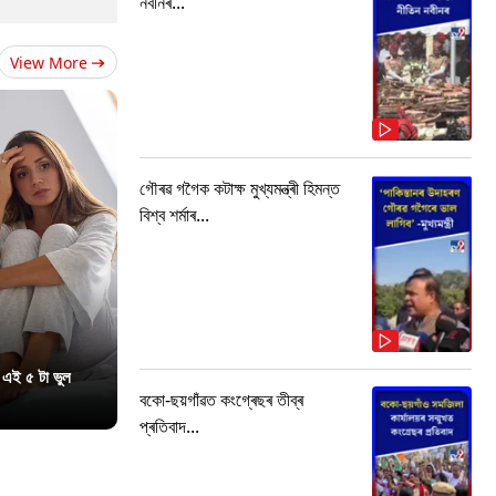
নবীনৰ...
View More
গৌৰৱ গগৈক কটাক্ষ মুখ্যমন্ত্ৰী হিমন্ত
বিশ্ব শৰ্মাৰ...
 এই ৫ টা ভুল
বকো-ছয়গাঁৱত কংগ্ৰেছৰ তীব্ৰ
প্ৰতিবাদ...