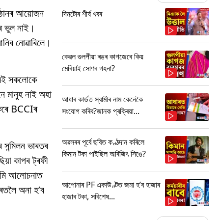
ষ্ঠানৰ আয়োজন
দিনটোৰ শীৰ্ষ খবৰ
ৰ ভুল নাই।
 আনিব নোৱাৰিলে।
কেৱল গুলপীয়া ৰঙৰ কাগজেৰে কিয়
মেৰিয়াই সোণৰ গহনা?
ৈ মই সকলোকে
ে মানুহ নাই অহা
আধাৰ কাৰ্ডত স্বামীৰ নাম কেনেকৈ
খ কৰে BCCIৰ
সংযোগ কৰিব?জানক প্ৰক্ৰিয়া...
অৱসৰৰ পূৰ্বে ছবিত কণ্ঠদান কৰিলে
ৰ সন্মিলন ভাৰতৰ
কিমান টকা পাইছিল অৰিজিৎ সিঙে?
য়া কাপৰ ট্ৰফী
 আমি আলোচনাত
আপোনাৰ PF একাউণ্টত জমা হ’ব হাজাৰ
াৰতলৈ অনা হ’ব
হাজাৰ টকা, সবিশেষ...