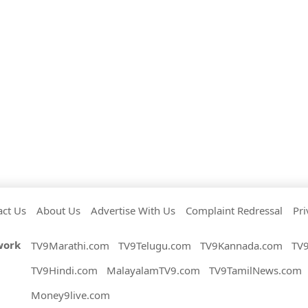
act Us
About Us
Advertise With Us
Complaint Redressal
Pri
work
TV9Marathi.com
TV9Telugu.com
TV9Kannada.com
TV
TV9Hindi.com
MalayalamTV9.com
TV9TamilNews.com
Money9live.com