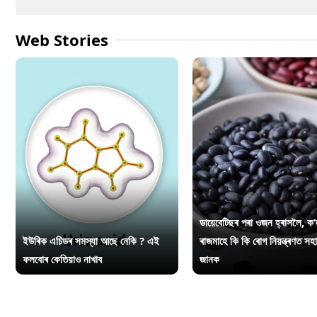
Web Stories
ডায়েবেটিছৰ পৰা ওজন হ্ৰাসলৈ, ক’
ইউৰিক এচিডৰ সমস্যা আছে নেকি ? এই
ৰাজমাহে কি কি ৰোগ নিয়ন্ত্ৰণত সহ
ফলবোৰ কেতিয়াও নাখাব
জানক