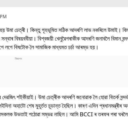
 PM
 হয় উমা চেত্ৰী। কিন্তু গৃহভূমিত সঠিক আদৰণি লাভ নকৰিলে উমাই। বিম
 সন্থাৰ বিষয়ববীয়া। বিশ্বজয়ী খেলুৱৈগৰাকীক আদৰণি জনাবলৈ বিমান বন্
ে লগে বিষটোক লৈ সামাজিক মাধ্যমত চৰ্চা আৰম্ভ হয়।
েৱজিৎ শইকীয়াই। উমা চেত্ৰীক আদৰণি জনোৱাক লৈ হোৱা বিতৰ্ক সন্দৰ্ভ
া অহাটো শেষ মুহূৰ্তত চূডান্ত হৈছিল। কাৰণ এদিন প্ৰধানমন্ত্ৰীৰ অন
খেলুৱৈসকলক উভতাই পঠোৱা সম্ভৱ নাছিল। আমি BCCI ৰ তৰফৰ পৰা ঘৰলৈ যো