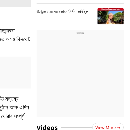
উমানন্দ দেৱালয় কোনে নিৰ্মাণ কৰিছিল
ানবন্দৰত
দৰত অসম ক্ৰিকেট
ত মন্তব্য
ুষ্ঠান আৰু এদিন
ৱাৰ সম্পূৰ্ণ
Videos
View More