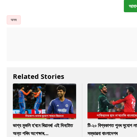
আমাৰ
অসম
Related Stories
ভাগ্য মুকলি হ’বনে ৰিয়ানৰ! এই দিনটোত
টি-২০ বিশ্বকাপত পুনৰ সুযোগ ল
অন্ত পৰিব অপেক্ষাৰ...
সম্ভাৱনা বাংলাদেশৰ