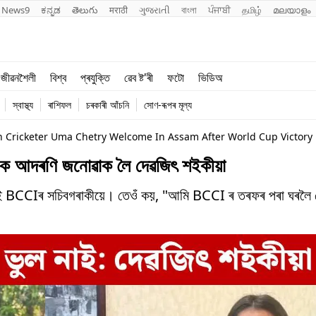
News9
ಕನ್ನಡ
తెలుగు
मराठी
ગુજરાતી
বাংলা
ਪੰਜਾਬੀ
தமிழ்
മലയാളം
শিক্ষা
বিশ্ব
জীৱনশৈলী
বিশ্ব
প্ৰযুক্তি
ৱেব ষ্ট'ৰী
ফটো
ভিডিঅ
খেল
প্ৰযুক্তি
স্বাস্থ্য
ৰাশিফল
চৰকাৰী আঁচনি
সোণ-ৰূপৰ মূল্য
জীৱনশৈলী
On Cricketer Uma Chetry Welcome In Assam After World Cup Victory
ত্ৰীক আদৰণি জনোৱাক লৈ দেৱজিৎ শইকীয়া
ঢ়াই BCCIৰ সচিবগৰাকীয়ে। তেওঁ কয়, "আমি BCCI ৰ তৰফৰ পৰা ঘৰলৈ যোৱ