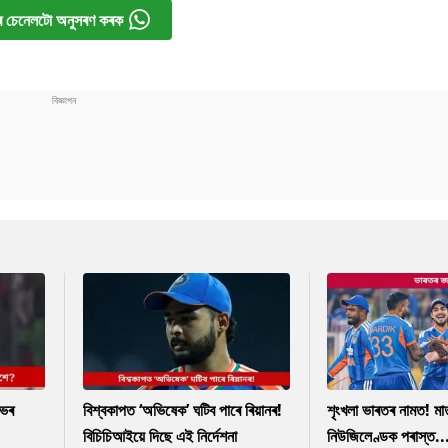
 চেনেলটো অনুসৰণ কৰক
াভৰ
বিশ্বকাপত ‘অভিষেক’ ঘটিব পাৰে ৰিয়ানৰ!
শৃংখলা ভাৰতৰ নামত! ম
বিচিচিআইয়ে দিছে এই নিৰ্দেশনা
নিউজিলেণ্ডক পৰাস্ত..