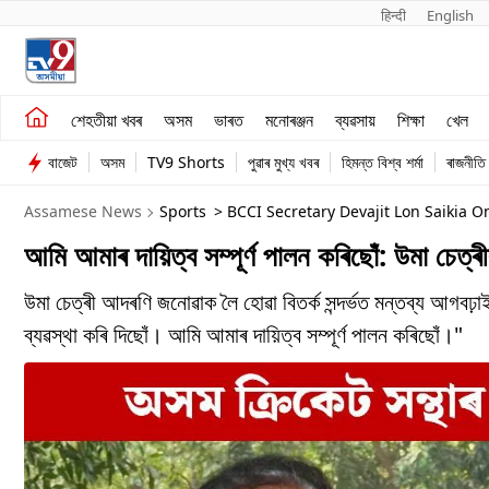
हिन्दी 
English
শেহতীয়া খবৰ
মনোৰঞ্জন
শেহতীয়া খবৰ
অসম
ভাৰত
মনোৰঞ্জন
ব্যৱসায়
শিক্ষা
খেল
অসম
ব্যৱসায়
বাজেট
অসম
TV9 Shorts
পুৱাৰ মুখ্য খবৰ
হিমন্ত বিশ্ব শৰ্মা
ৰাজনীতি
ভাৰত
Assamese News
Sports
> BCCI Secretary Devajit Lon Saikia 
আমি আমাৰ দায়িত্ব সম্পূৰ্ণ পালন কৰিছোঁ: উমা চে
উমা চেত্ৰী আদৰণি জনোৱাক লৈ হোৱা বিতৰ্ক সন্দৰ্ভত মন্তব্য আগব
ব্যৱস্থা কৰি দিছোঁ। আমি আমাৰ দায়িত্ব সম্পূৰ্ণ পালন কৰিছোঁ।"