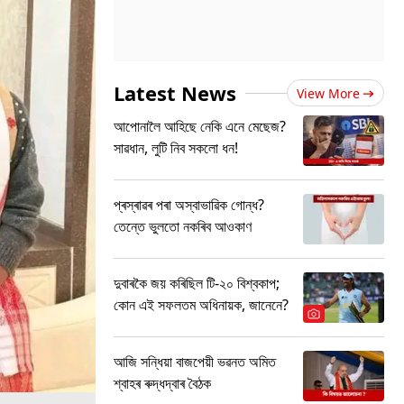
Latest News
View More
আপোনালৈ আহিছে নেকি এনে মেছেজ?
সাৱধান, লুটি নিব সকলো ধন!
প্ৰস্ৰাৱৰ পৰা অস্বাভাৱিক গোন্ধ?
তেন্তে ভুলতো নকৰিব আওকাণ
দুবাৰকৈ জয় কৰিছিল টি-২০ বিশ্বকাপ;
কোন এই সফলতম অধিনায়ক, জানেনে?
আজি সন্ধিয়া বাজপেয়ী ভৱনত অমিত
শ্বাহৰ ৰুদ্ধদ্বাৰ বৈঠক