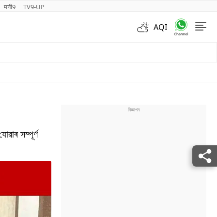
मनी9
TV9-UP
AQI
Videos
াৰ সম্পূৰ্ণ