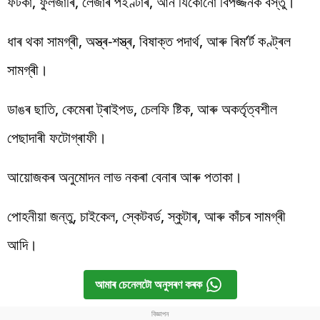
ফটকা, ফুলজাৰি, লেজাৰ পইণ্টাৰ, আন যিকোনো বিপজ্জনক বস্তু।
ধাৰ থকা সামগ্ৰী, অস্ত্ৰ-শস্ত্ৰ, বিষাক্ত পদাৰ্থ, আৰু ৰিম’ৰ্ট কণ্ট্ৰল
সামগ্ৰী।
ডাঙৰ ছাতি, কেমেৰা ট্ৰাইপড, চেলফি ষ্টিক, আৰু অকৰ্তৃত্বশীল
পেছাদাৰী ফটোগ্ৰাফী।
আয়োজকৰ অনুমোদন লাভ নকৰা বেনাৰ আৰু পতাকা।
পোহনীয়া জন্তু, চাইকেল, স্কেটবৰ্ড, স্কুটাৰ, আৰু কাঁচৰ সামগ্ৰী
আদি।
আমাৰ চেনেলটো অনুসৰণ কৰক