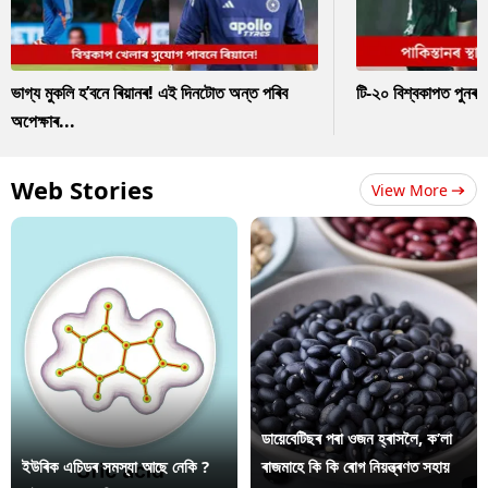
ভাগ্য মুকলি হ’বনে ৰিয়ানৰ! এই দিনটোত অন্ত পৰিব
টি-২০ বিশ্বকাপত পুনৰ 
অপেক্ষাৰ...
Web Stories
View More
ডায়েবেটিছৰ পৰা ওজন হ্ৰাসলৈ, ক’লা
ইউৰিক এচিডৰ সমস্যা আছে নেকি ?
ৰাজমাহে কি কি ৰোগ নিয়ন্ত্ৰণত সহায়