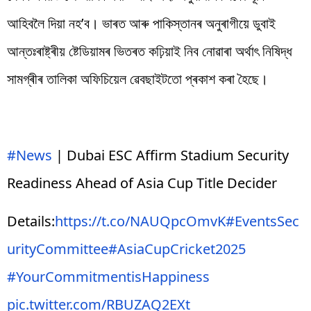
আহিবলৈ দিয়া নহ’ব। ভাৰত আৰু পাকিস্তানৰ অনুৰাগীয়ে ডুবাই
আন্তঃৰাষ্ট্ৰীয় ষ্টেডিয়ামৰ ভিতৰত কঢ়িয়াই নিব নোৱাৰা অৰ্থাৎ নিষিদ্ধ
সামগ্ৰীৰ তালিকা অফিচিয়েল ৱেবছাইটতো প্ৰকাশ কৰা হৈছে।
#News
| Dubai ESC Affirm Stadium Security
Readiness Ahead of Asia Cup Title Decider
Details:
https://t.co/NAUQpcOmvK
#EventsSec
urityCommittee
#AsiaCupCricket2025
#YourCommitmentisHappiness
pic.twitter.com/RBUZAQ2EXt