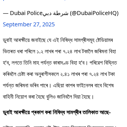
— Dubai Policeشرطة دبي (@DubaiPoliceHQ)
September 27, 2025
ডুবাই আৰক্ষীয়ে জনাইছে যে এই নিষিদ্ধ সামগ্ৰীসমূহ ষ্টেডিয়ামৰ
ভিতৰত ধৰা পৰিলে ১.২ লাখৰ পৰা ৭.২৪ লাখ টকালৈ জৰিমনা বিহা
হ’ব, লগতে তিনি মাহ পৰ্যন্ত কাৰাদণ্ড বিহা হ’ব। পৰিৱেশ বিঘ্নিত
কৰিবলৈ চেষ্টা কৰা অনুৰাগীসকলে ২.৪১ লাখৰ পৰা ৭.২৪ লাখ টকা
পৰ্যন্ত জৰিমনা ভৰিব পাৰে। এছিয়া কাপৰ ফাইনেলৰ বাবে বিশেষ
বাহিনী নিয়োগ কৰা হৈছে বুলিও জানিবলৈ দিয়া হৈছে।
ডুবাই আৰক্ষীয়ে প্ৰকাশ কৰা নিষিদ্ধ সামগ্ৰীৰ তালিকাত আছে-