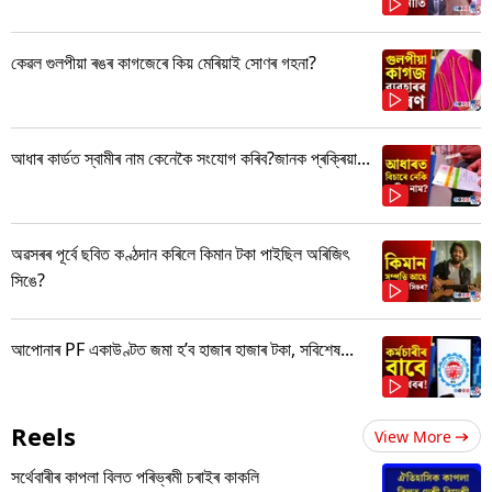
কেৱল গুলপীয়া ৰঙৰ কাগজেৰে কিয় মেৰিয়াই সোণৰ গহনা?
আধাৰ কাৰ্ডত স্বামীৰ নাম কেনেকৈ সংযোগ কৰিব?জানক প্ৰক্ৰিয়া...
অৱসৰৰ পূৰ্বে ছবিত কণ্ঠদান কৰিলে কিমান টকা পাইছিল অৰিজিৎ
সিঙে?
আপোনাৰ PF একাউণ্টত জমা হ’ব হাজাৰ হাজাৰ টকা, সবিশেষ...
Reels
View More
সৰ্থেবাৰীৰ কাপলা বিলত পৰিভ্ৰমী চৰাইৰ কাকলি