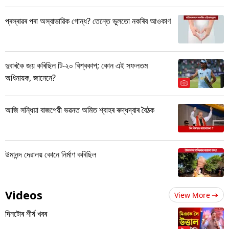
প্ৰস্ৰাৱৰ পৰা অস্বাভাৱিক গোন্ধ? তেন্তে ভুলতো নকৰিব আওকাণ
দুবাৰকৈ জয় কৰিছিল টি-২০ বিশ্বকাপ; কোন এই সফলতম
অধিনায়ক, জানেনে?
আজি সন্ধিয়া বাজপেয়ী ভৱনত অমিত শ্বাহৰ ৰুদ্ধদ্বাৰ বৈঠক
উমানন্দ দেৱালয় কোনে নিৰ্মাণ কৰিছিল
Videos
View More
দিনটোৰ শীৰ্ষ খবৰ