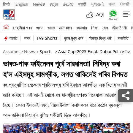
हिन्दी 
English
News9
ಕನ್ನಡ
తెలుగు
मराठी
ગુજરાતી
বাংলা
ਪੰਜਾਬੀ
AQI
শেহতীয়া খবৰ
শেহতীয়া খবৰ
অসম
ভাৰত
মনোৰঞ্জন
ব্যৱসায়
শিক্ষা
খেল
জীৱনশৈলী
ব
বাজেট
অসম
TV9 Shorts
পুৱাৰ মুখ্য খবৰ
হিমন্ত বিশ্ব শৰ্মা
ৰাজনীতি
অসম
Assamese News
Sports
> Asia Cup 2025 Final: Dubai Police Iss
ভাৰত
ভাৰত-পাক ফাইনেলৰ পূৰ্বে সাৱধানতা! নিষিদ্ধ কৰা
মনোৰঞ্জন
হ’ল এইসমূহ সামগ্ৰীক, লগত থাকিলেই পৰিব বিপদত
ব্যৱসায়
বহু প্ৰত্যাশিত মেচখনৰ প্ৰতি লক্ষ্য ৰাখি ইফালে আৰক্ষীয়ে এক বিশেষ জাননী
শিক্ষা
জাৰি কৰিছে। এই জাননী যোগে বহু সামগ্ৰীৰ ওপৰত নিষেধাজ্ঞা আৰোপ কৰা
হৈছে। কেৱল ইমানেই নহয়, নিয়ম উলংঘা কৰাসকলৰ বাবে কঠোৰ ব্যৱস্থা
খেল
আৰু জৰিমনা বিহা হ’ব বুলিও সকীয়াই দিছে আৰক্ষীয়ে।
জীৱনশৈলী