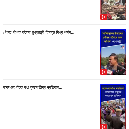
গৌৰৱ গগৈক কটাক্ষ মুখ্যমন্ত্ৰী হিমন্ত বিশ্ব শৰ্মাৰ...
বকো-ছয়গাঁৱত কংগ্ৰেছৰ তীব্ৰ প্ৰতিবাদ...