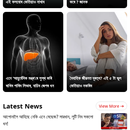
এই ফলবোৰ কেতিয়াও নাখাব
কৰে ? জানক
এনে ‘আয়ুৰ্বেদিক মন্ত্ৰ’ৰে সুস্থ কৰি
বৈবাহিক জীৱনত দূৰত্ব? এই ৫ টা ভুল
ৰাখিব পাৰিব লিভাৰ, বাচিব জেপৰ ধন
কেতিয়াও নকৰিব
Latest News
View More
আপোনালৈ আহিছে নেকি এনে মেছেজ? সাৱধান, লুটি নিব সকলো
ধন!