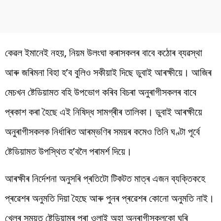
কেৱল ইমানেই নহয়, নিয়ম উলংঘা কৰাসকলৰ বাবে কঠোৰ ব্যৱস্থা
আৰু জৰিমনা বিহা হ’ব বুলিও সকীয়াই দিছে ডুবাই আৰক্ষীয়ে। আজিৰ
মেচখন ষ্টেডিয়ামত বহি উপভোগ কৰিব বিচৰা অনুৰাগীসকলৰ বাবে
প্ৰকাশ কৰা হৈছে এই নিষিদ্ধ সামগ্ৰীৰ তালিকা। ডুবাই আৰক্ষীয়ে
অনুৰাগীসকলক নিৰ্ধাৰিত আৰম্ভণিৰ সময়ৰ কমেও তিনি ঘণ্টা পূৰ্বে
ষ্টেডিয়ামত উপস্থিত হ’বলৈ পৰামৰ্শ দিয়ে।
আৰক্ষীৰ নিৰ্দেশনা অনুসৰি প্ৰতিটো টিকটত মাত্ৰ এজন ব্যক্তিকহে
প্ৰৱেশৰ অনুমতি দিয়া হৈছে আৰু পুনৰ প্ৰৱেশৰ কোনো অনুমতি নাই।
খেলৰ সময়ত ষ্টেডিয়ামৰ পৰা ওলাই অহা অনুৰাগীসকলকো ঘূৰি