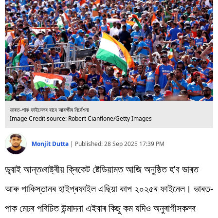
বিশ্ব
প্ৰযুক্তি
Videos
ভাৰত-পাক ফাইনেলৰ বাবে আৰক্ষীৰ নিৰ্দেশনা
Image Credit source: Robert Cianflone/Getty Images
Monjit Dutta
|
Published:
28 Sep 2025 17:39 PM
ডুবাই আন্তঃৰাষ্ট্ৰীয় ক্ৰিকেট ষ্টেডিয়ামত আজি অনুষ্ঠিত হ’ব ভাৰত
আৰু পাকিস্তানৰ হাইপ্ৰফাইল এছিয়া কাপ ২০২৫ৰ ফাইনেল। ভাৰত-
পাক মেচৰ পৰিচিত উন্মাদনা এইবাৰ কিছু কম যদিও অনুৰাগীসকলৰ