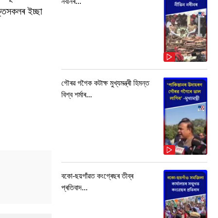
নবীনৰ...
ভক্তসকলৰ ইচ্ছা
গৌৰৱ গগৈক কটাক্ষ মুখ্যমন্ত্ৰী হিমন্ত
বিশ্ব শৰ্মাৰ...
বকো-ছয়গাঁৱত কংগ্ৰেছৰ তীব্ৰ
প্ৰতিবাদ...