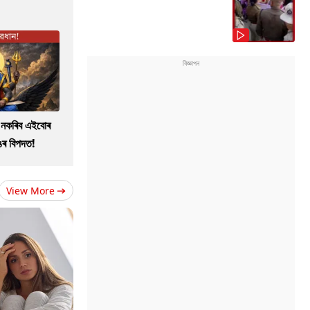
ো নকৰিব এইবোৰ
াঙৰ বিপদত!
View More