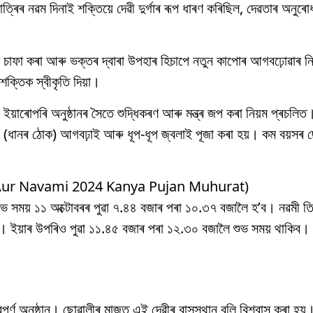
াত্ৰিৰ নৱম দিনাই শক্তিয়ে দেৱী দুৰ্গাৰ ৰূপ ধাৰণ কৰিছিল, দেৱতাৰ অনুৰ
ুই চাফা কৰা আৰু ভক্তৰ দ্বাৰা উপহাৰ হিচাপে নতুন কাপোৰ আগবঢ়োৱাৰ নি
ক্তিক স্বীকৃতি দিয়া।
ইয়াৰোপৰি অনুষ্ঠানৰ সৈতে শুদ্ধিকৰণ আৰু মন্ত্ৰ জপ কৰা নিয়ম প্ৰচলিত
’ (ধানৰ ঠোক) আগবঢ়াই আৰু ধূপ-ধূপ জ্বলাই পূজা কৰা হয়। কম বয়সৰ
Aur Navami 2024 Kanya Pujan Muhurat)
 শুভ সময় ১১ অক্টোবৰৰ পুৱা ৭.৪৪ বজাৰ পৰা ১০.৩৭ বজালৈ হ’ব। নৱমী তি
ব। ইয়াৰ উপৰিও পুৱা ১১.৪৫ বজাৰ পৰা ১২.৩০ বজালৈ শুভ সময় থাকিব
ূৰ্ণ অনুষ্ঠান। ছোৱালীৰ মাজত এই দেৱীৰ বাসস্থান বুলি বিশ্বাস কৰা হয়।