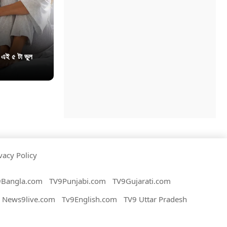
 এই ৫ টা ভুল
vacy Policy
9Bangla.com
TV9Punjabi.com
TV9Gujarati.com
News9live.com
Tv9English.com
TV9 Uttar Pradesh