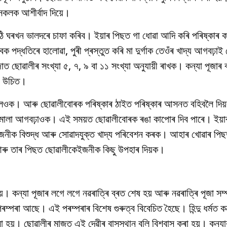
্তসকলক আশীৰ্বাদ দিয়ে।
ে উঠি ঘৰখন ভালদৰে চাফা কৰিব। ইয়াৰ পিছত গা ধোৱা আদি কৰি পৰিষ্কাৰ ক
্বিক পদ্ধতিৰে হালোৱা, পুৰী প্ৰস্তুত কৰি মা দুৰ্গাক তেওঁৰ খাদ্য আগবঢ়াই
 ছোৱালীৰ সংখ্যা ৫, ৭, ৯ বা ১১ সংখ্যা অনুযায়ী ৰাখক। কন্যা পূজাৰ ব
া উচিত।
 লওক। আৰু ছোৱালীবোৰক পৰিষ্কাৰ ঠাইত পৰিষ্কাৰ আসনত বহিবলৈ দিয়
মালা আগবঢ়াওক। এই সময়ত ছোৱালীবোৰক ৰঙা কাপোৰ দিব পাৰে। ইয়া
নীক বিশুদ্ধ আৰু সোৱাদযুক্ত খাদ্য পৰিবেশন কৰক। আহাৰ খোৱাৰ পি
 আৰু তাৰ পিছত ছোৱালীকেইজনীক কিছু উপহাৰ দিয়ক।
য়। কন্যা পূজাৰ লগে লগে নৱৰাত্ৰি ব্ৰত শেষ হয় আৰু নৱৰাত্ৰি পূজা সম্পূ
ৰম্পৰা আছে। এই পৰম্পৰাৰ বিশেষ গুৰুত্ব বিবেচিত হৈছে। হিন্দু ধৰ্মত ক
 কৰা হয়। ছোৱালীৰ মাজত এই দেৱীৰ বাসস্থান বুলি বিশ্বাস কৰা হয়। কন্য