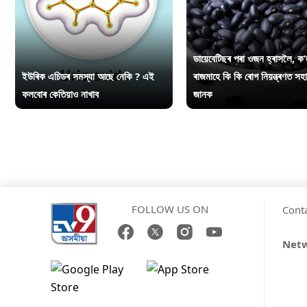
ডায়েবেটিছৰ পৰা ওজন হ্ৰাসলৈ, ক’
ইউৰিক এচিডৰ সমস্যা আছে নেকি ? এই
ৰাজমাহে কি কি ৰোগ নিয়ন্ত্ৰণত সহ
ফলবোৰ কেতিয়াও নাখাব
জানক
FOLLOW US ON
Cont
Net