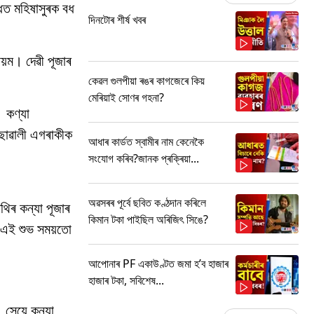
োধত মহিষাসুৰক বধ
দিনটোৰ শীৰ্ষ খবৰ
য়ম। দেৱী পূজাৰ
কেৱল গুলপীয়া ৰঙৰ কাগজেৰে কিয়
মেৰিয়াই সোণৰ গহনা?
। কণ্যা
 ছোৱালী এগৰাকীক
আধাৰ কাৰ্ডত স্বামীৰ নাম কেনেকৈ
সংযোগ কৰিব?জানক প্ৰক্ৰিয়া...
অৱসৰৰ পূৰ্বে ছবিত কণ্ঠদান কৰিলে
থিৰ কন্যা পূজাৰ
কিমান টকা পাইছিল অৰিজিৎ সিঙে?
। এই শুভ সময়তো
আপোনাৰ PF একাউণ্টত জমা হ’ব হাজাৰ
হাজাৰ টকা, সবিশেষ...
 সেয়ে কন্যা