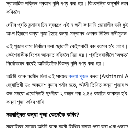
স্বাভাৱিক শক্তিৰ প্ৰকাশ বুলি গণ্য কৰা হয়। কিংবদন্তি অনুসৰি নৱৰ
কৰিবলৈ।
দেৱীৰ প্ৰতি সন্মানৰ চিন স্বৰূপে এই ন জনী কণমানি ছোৱালীৰ ভৰি ধ
অংশ হিচাপে কন্যা পূজা হৈছে কন্যা সন্তানৰ ওপৰত নিহিত নাৰীসুলভ শ
এই পূজাৰ বাবে নিৰ্বাচন কৰা ছোৱালী কেইগৰাকী কম বয়সৰ হ’ব লাগে। 
কেইগৰাকীক বিশেষ আসনত বহিবলৈ দিয়া হয়। প্ৰতিগৰাকীলৈ ‘অক্ষত
নিৰ্দোষতাৰ বাবেই আটাইতকৈ বিশুদ্ধ বুলি গণ্য কৰা হয়।
অষ্টমী আৰু নৱমীৰ দিনা এই সময়ত
কন্যা পূজন
কৰক (Ashtami 
জ্যোতিষী ড০ অৰুনেশ কুমাৰ শৰ্মাৰ মতে, অষ্টমী তিথিত কন্যা পূজাৰ
শুভ সময়ো একেদিনাই দুপৰীয়া ২ বজাৰ পৰা ২.৪৫ বজালৈ আৰম্ভ হ’
কন্যা পূজা কৰিব পাৰি।
নৱৰাত্ৰিত কন্যা পূজা কেনেকৈ কৰিব?
নৱৰাত্ৰিৰ সময়ত অষ্টমী আৰু নৱমী তিথিত কন্যা পূজা কৰা এক গুৰুত্বপ