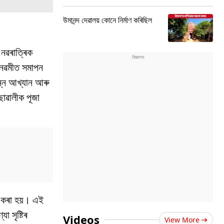
উমানন্দ দেৱালয় কোনে নিৰ্মাণ কৰিছিল
নৱৰাত্ৰিক
ৈ নৱমীত সমাপন
িন্ন আখ্যান আৰু
 ছোৱালীক পূজা
া কৰা হয়। এই
া সৃষ্টিৰ
Videos
View More