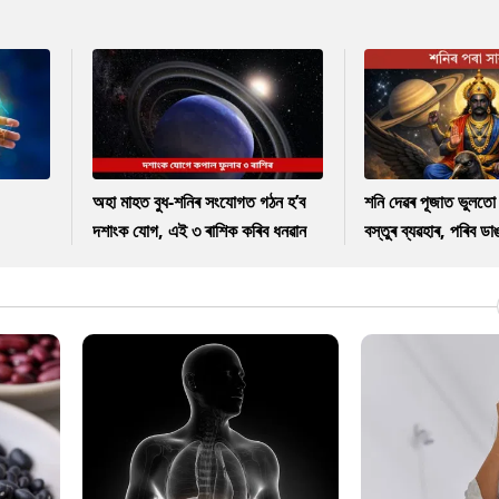
অহা মাহত বুধ-শনিৰ সংযোগত গঠন হ’ব
শনি দেৱৰ পূজাত ভুলত
দশাংক যোগ, এই ৩ ৰাশিক কৰিব ধনৱান
বস্তুৰ ব্যৱহাৰ, পৰিব ড