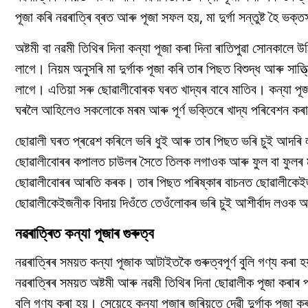
পূজা কৰি নৱৰাত্ৰি ব্ৰত আৰু পূজা সফল হয়, মা দুৰ্গা সন্তুষ্ট হৈ ভক
অষ্টমী বা নৱমী তিথিৰ দিনা কন্যা পূজা কৰা দিনা ৰাতিপুৱা সোনকাল
লাগে। নিয়ম অনুসৰি মা দুৰ্গাক পূজা কৰি তাৰ পিছত বিশুদ্ধ আৰু সাত্ত
লাগে। এতিয়া সৰু ছোৱালীবোৰক ঘৰত খাদ্যৰ বাবে মাতিব। কন্যা পূজাত
ঘৰলৈ আহিলেও সকলোকে মৰম আৰু পূৰ্ণ ভক্তিৰে খাদ্য পৰিবেশন কৰ
ছোৱালী ঘৰত প্ৰৱেশ কৰিলে ভৰি ধুই আৰু তাৰ পিছত ভৰি চুই আদৰি
ছোৱালীবোৰৰ কপালত চাউলৰ সৈতে তিলক লগাওক আৰু ফুল বা ফুলৰ 
ছোৱালীবোৰৰ আৰতি কৰক। তাৰ পিছত পৰিষ্কাৰ বাচনত ছোৱালীকেইজ
ছোৱালীকেইজনীক বিদায় দিওঁতে তেওঁলোকৰ ভৰি চুই আশীৰ্বাদ লওক
নৱৰাত্ৰিত কন্যা পূজাৰ গুৰুত্ব
নৱৰাত্ৰিৰ সময়ত কন্যা পূজাক আটাইতকৈ গুৰুত্বপূৰ্ণ বুলি গণ্য কৰা হ
নৱৰাত্ৰিৰ সময়ত অষ্টমী আৰু নৱমী তিথিৰ দিনা ছোৱালীক পূজা কৰাৰ প
বুলি গণ্য কৰা হয়। সেয়েহে কন্যা পূজাৰ জৰিয়তে দেৱী দুৰ্গাক পূজা