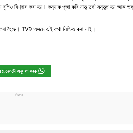
বুলিও বিশ্বাস কৰা হয়। কন্যাক পূজা কৰি মাতৃ দুৰ্গা সন্তুষ্ট হয় আৰু 
কৰি কৰা হৈছে। TV9 অসমে এই কথা নিশ্চিত কৰা নাই।
 চেনেলটো অনুসৰণ কৰক