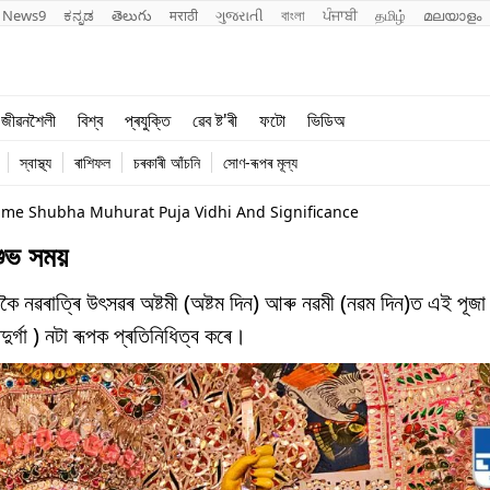
News9
ಕನ್ನಡ
తెలుగు
मराठी
ગુજરાતી
বাংলা
ਪੰਜਾਬੀ
தமிழ்
മലയാളം
শিক্ষা
বিশ্ব
জীৱনশৈলী
বিশ্ব
প্ৰযুক্তি
ৱেব ষ্ট'ৰী
ফটো
ভিডিঅ
খেল
প্ৰযুক্তি
স্বাস্থ্য
ৰাশিফল
চৰকাৰী আঁচনি
সোণ-ৰূপৰ মূল্য
জীৱনশৈলী
me Shubha Muhurat Puja Vidhi And Significance
ুভ সময়
িশেষকৈ নৱৰাত্ৰি উৎসৱৰ অষ্টমী (অষ্টম দিন) আৰু নৱমী (নৱম দিন)ত এই পূজ
ৱদুৰ্গা ) নটা ৰূপক প্ৰতিনিধিত্ব কৰে।