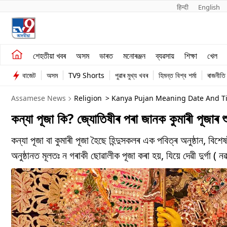
हिन्दी 
English
শেহতীয়া খবৰ
মনোৰঞ্জন
শেহতীয়া খবৰ
অসম
ভাৰত
মনোৰঞ্জন
ব্যৱসায়
শিক্ষা
খেল
অসম
ব্যৱসায়
বাজেট
অসম
TV9 Shorts
পুৱাৰ মুখ্য খবৰ
হিমন্ত বিশ্ব শৰ্মা
ৰাজনীতি
ভাৰত
Assamese News
Religion
> Kanya Pujan Meaning Date And Ti
কন্যা পূজা কি? জ্যোতিষীৰ পৰা জানক কুমাৰী পূজাৰ শ
কন্যা পূজা বা কুমাৰী পূজা হৈছে হিন্দুসকলৰ এক পবিত্ৰ অনুষ্ঠান, ব
অনুষ্ঠানত মূলতঃ ন গৰাকী ছোৱালীক পূজা কৰা হয়, যিয়ে দেৱী দুৰ্গা ( ন