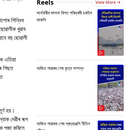
Reels
View More
সৰ্থেবাৰীৰ কাপলা বিলত পৰিভ্ৰমী চৰাইৰ
াপোৰ পিন্ধিব
কাকলি
 ছোৱালীক খুৱাব
াবে বহু ছোৱালী
ক এতিয়া
ৰ পিছত
অজিত পাৱাৰৰ শেষ কৃত্য সম্পন্ন
ছত
ৰ্ণ হয়।
ন্যাক দেৱীৰ ৰূপ
অজিত পাৱাৰক শেষ শ্ৰদ্ধাঞ্জলি নীতিন
াক পূজা কৰিলে