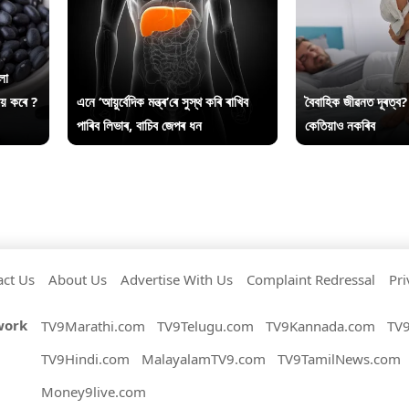
লা
ায় কৰে ?
এনে ‘আয়ুৰ্বেদিক মন্ত্ৰ’ৰে সুস্থ কৰি ৰাখিব
বৈবাহিক জীৱনত দূৰত্ব?
পাৰিব লিভাৰ, বাচিব জেপৰ ধন
কেতিয়াও নকৰিব
act Us
About Us
Advertise With Us
Complaint Redressal
Pri
work
TV9Marathi.com
TV9Telugu.com
TV9Kannada.com
TV
TV9Hindi.com
MalayalamTV9.com
TV9TamilNews.com
Money9live.com