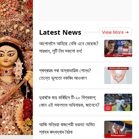
Latest News
View More
আপোনালৈ আহিছে নেকি এনে মেছেজ?
সাৱধান, লুটি নিব সকলো ধন!
প্ৰস্ৰাৱৰ পৰা অস্বাভাৱিক গোন্ধ?
তেন্তে ভুলতো নকৰিব আওকাণ
দুবাৰকৈ জয় কৰিছিল টি-২০ বিশ্বকাপ;
কোন এই সফলতম অধিনায়ক, জানেনে?
আজি সন্ধিয়া বাজপেয়ী ভৱনত অমিত
শ্বাহৰ ৰুদ্ধদ্বাৰ বৈঠক