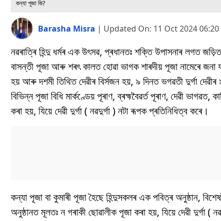
কন্যা পূজা কি?
Barasha Misra
|
Updated On:
11 Oct 2024 06:2
নৱৰাত্ৰি হিন্দু ধৰ্মৰ এক উৎসৱ, প্ৰধানতঃ শক্তি উপাসনাৰ লগত জড়
বাসন্তী পূজা আৰু শৰৎ কালত হোৱা ভাগক শাৰদীয় পূজা নামেৰে জনা
হয় আৰু দশমী তিথিত দেৱীৰ বিৰ্সজন হয়, ৯ দিনত ভগৱতী দুৰ্গা দেৱী
বিভিন্ন পূজা বিধি মাৰ্কণ্ডেয় পূৰাণ, ব্ৰহ্মবৈৱৰ্ত পূৰাণ, দেৱী ভাগৱ
কৰা হয়, যিয়ে দেৱী দুৰ্গা ( নৱদুৰ্গা ) নটা ৰূপক প্ৰতিনিধিত্ব কৰে।
কন্যা পূজা বা কুমাৰী পূজা হৈছে হিন্দুসকলৰ এক পবিত্ৰ অনুষ্ঠান, ব
অনুষ্ঠানত মূলতঃ ন গৰাকী ছোৱালীক পূজা কৰা হয়, যিয়ে দেৱী দুৰ্গা ( নৱ