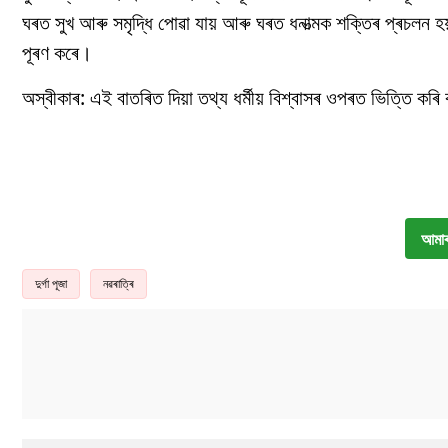
ঘৰত সুখ আৰু সমৃদ্ধি পোৱা যায় আৰু ঘৰত ধনাত্মক শক্তিৰ প্ৰচলন হয় 
পূৰণ কৰে।
অস্বীকাৰ: এই বাতৰিত দিয়া তথ্য ধৰ্মীয় বিশ্বাসৰ ওপৰত ভিত্তি 
আমাৰ
দুৰ্গা পূজা
নৱৰাত্ৰি