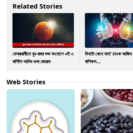
Related Stories
ফেব্ৰুৱাৰীতে বুধ-ৰাহুৰ শুভ সংযোগে এই ৩
দিনটো কেনে যাব? চাওক আজিৰ
ৰাশিলৈ আনিব ধনৰ জোৱাৰ
ৰাশিফল...
Web Stories