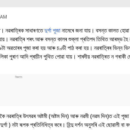
0 AM
িত। নৱৰাত্ৰিক সাধাৰণতে
দুৰ্গা পূজা
নামেৰে জনা যায়। বসন্ত কালত হোৱা 
 যায়। নৱৰাত্ৰি শৰৎ আৰু বসন্ত কালৰ শুক্লা প্ৰতিপদ তিথিত আৰম্ভ হ
ৰ ৯টা অৱতাৰৰ পূজা কৰা হয় আৰু চণ্ডী পাঠ কৰা হয়। নৱৰাত্ৰিৰ ভিন্ন ভ
ত, কালিকা পুৰাণ আদি প্ৰাচীন পুথিত পোৱা যায়। শাৰদীয় নৱৰাত্ৰিত ন গৰাকী
িশেষকৈ নৱৰাত্ৰি উৎসৱৰ অষ্টমী (অষ্টম দিন) আৰু নৱমী (নৱম দিন)ত এই পূজ
দুৰ্গা ) নটা ৰূপক প্ৰতিনিধিত্ব কৰে। হিন্দু দৰ্শন অনুসৰি এই ছোৱালী বা কণ্য